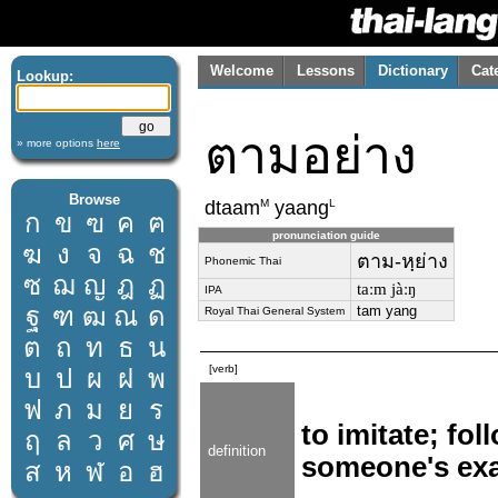
Welcome
Lessons
Dictionary
Cat
Lookup:
ตามอย่าง
» more options
here
Browse
M
L
dtaam
yaang
ก
ข
ฃ
ค
ฅ
pronunciation guide
ฆ
ง
จ
ฉ
ช
ตาม-หฺย่าง
Phonemic Thai
ซ
ฌ
ญ
ฎ
ฏ
taːm jàːŋ
IPA
ฐ
ฑ
ฒ
ณ
ด
tam yang
Royal Thai General System
ต
ถ
ท
ธ
น
[verb]
บ
ป
ผ
ฝ
พ
ฟ
ภ
ม
ย
ร
to imitate; fo
ฤ
ล
ว
ศ
ษ
definition
someone's ex
ส
ห
ฬ
อ
ฮ