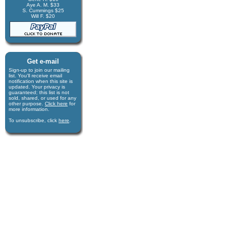
Aye A. M. $33
S. Cummings $25
Will F. $20
Get e-mail
Sign-up to join our mail­ing
list. You'll receive e­mail
notification when this site is
updated. Your privacy is
guaran­teed; this list is not
sold, shared, or used for any
other purpose.
Click here
for
more infor­mation.
To unsubscribe, click
here
.