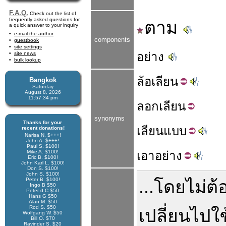
F.A.Q.
Check out the list of
frequently asked questions for
ตาม
a quick answer to your inquiry
e-mail the author
components
guestbook
site settings
อย่าง
site news
bulk lookup
ล้อ
เลียน
Bangkok
Saturday
August 8, 2026
11:57:35 pm
ลอก
เลียน
synonyms
Thanks for your
เลียน
แบบ
recent donations!
Narisa N. $+++!
John A. $+++!
Paul S. $100!
Mike A. $100!
เอา
อย่าง
Eric B. $100!
John Karl L. $100!
Don S. $100!
John S. $100!
Peter B. $100!
...
โดยไม่
ต้
Ingo B $50
Peter d C $50
Hans G $50
Alan M. $50
Rod S. $50
เปลี่ยนไป
ใช
Wolfgang W. $50
Bill O. $70
Ravinder S. $20