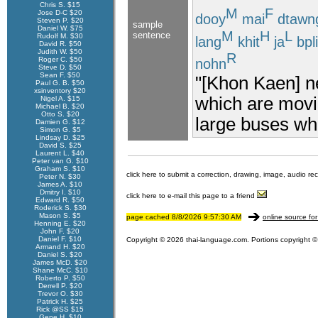
Chris S. $15
M
F
Jose D-C $20
dooy
mai
dtawn
Steven P. $20
sample
Daniel W. $75
M
H
L
sentence
Rudolf M. $30
lang
khit
ja
bpli
David R. $50
Judith W. $50
R
Roger C. $50
nohn
Steve D. $50
Sean F. $50
"[Khon Kaen] ne
Paul G. B. $50
xsinventory $20
which are movin
Nigel A. $15
Michael B. $20
Otto S. $20
large buses whic
Damien G. $12
Simon G. $5
Lindsay D. $25
David S. $25
Laurent L. $40
Peter van G. $10
Graham S. $10
click here to submit a correction, drawing, image, audio re
Peter N. $30
James A. $10
Dmitry I. $10
click here to e-mail this page to a friend
Edward R. $50
Roderick S. $30
Mason S. $5
page cached 8/8/2026 9:57:30 AM
online source for
Henning E. $20
John F. $20
Daniel F. $10
Copyright © 2026 thai-language.com. Portions copyright © 
Armand H. $20
Daniel S. $20
James McD. $20
Shane McC. $10
Roberto P. $50
Derrell P. $20
Trevor O. $30
Patrick H. $25
Rick @SS $15
Gene H. $10