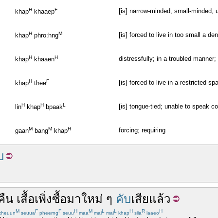
H
F
[is] narrow-minded, small-minded, 
khap
khaaep
H
M
[is] forced to live in too small a de
khap
phro:hng
H
H
distressfully; in a troubled manner;
khap
khaaen
H
F
[is] forced to live in a restricted sp
khap
thee
H
H
L
[is] tongue-tied; unable to speak co
lin
khap
bpaak
M
M
H
forcing; requiring
gaan
bang
khap
บ
คืน
เสื้อ
เพิ่ง
ซื้อ
มา
ใหม่ ๆ
คับ
เสียแล้ว
M
F
F
H
M
L
L
H
R
H
kheuun
seuua
pheerng
seuu
maa
mai
mai
khap
siia
laaeo