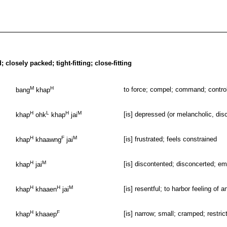
; closely packed; tight-fitting; close-fitting
M
H
to force; compel; command; contro
bang
khap
H
L
H
M
[is] depressed (or melancholic, dis
khap
ohk
khap
jai
H
F
M
[is] frustrated; feels constrained
khap
khaawng
jai
H
M
[is] discontented; disconcerted; e
khap
jai
H
H
M
[is] resentful; to harbor feeling of 
khap
khaaen
jai
H
F
[is] narrow; small; cramped; restric
khap
khaaep