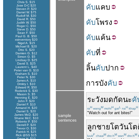
Chris S. $15
คับ
แคบ
Jose D-C $20
Steven P. $20
Daniel W. $75
Rudolf M. $30
David R. $50
คับ
โพรง
Judith W. $50
Roger C. $50
Steve D. $50
Sean F. $50
คับ
แค้น
Paul G. B. $50
xsinventory $20
Nigel A. $15
Michael B. $20
Otto S. $20
คับ
ที่
Damien G. $12
Simon G. $5
Lindsay D. $25
David S. $25
ลิ้น
คับ
ปาก
Laurent L. $40
Peter van G. $10
Graham S. $10
Peter N. $30
James A. $10
การ
บัง
คับ
Dmitry I. $10
Edward R. $50
Roderick S. $30
Mason S. $5
ระวัง
มด
กัด
นะ
คั
Henning E. $20
John F. $20
Daniel F. $10
H
M
H
L
H
H
Armand H. $20
ra
wang
moht
gat
na
khap
Daniel S. $20
"Watch out for ant bites!"
James McD. $20
sample
Shane McC. $10
sentences
Roberto P. $50
ลูกชาย
โตวันโต
Derrell P. $20
Trevor O. $30
Patrick H. $25
F
M
M
M
M
Rick @SS $15
luuk
chaai
dto:h
wan
dto:h
Gene H. $10