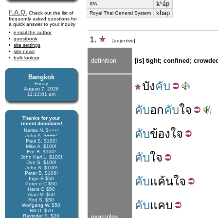
kʰáp
IPA
F.A.Q.
khap
Check out the list of
Royal Thai General System
frequently asked questions for
a quick answer to your inquiry
e-mail the author
1.
guestbook
[adjective]
site settings
site news
bulk lookup
definition
[is] tight; confined; crowded
Bangkok
บัง
คับ
Friday
August 7, 2026
11:12:02 am
คับ
อก
คับ
ใจ
Thanks for your
recent donations!
คับ
ข้องใจ
Narisa N. $+++!
John A. $+++!
Paul S. $100!
Mike A. $100!
Eric B. $100!
คับ
ใจ
John Karl L. $100!
Don S. $100!
John S. $100!
Peter B. $100!
คับ
แค้น
ใจ
Ingo B $50
Peter d C $50
Hans G $50
Alan M. $50
Rod S. $50
คับ
แคบ
Wolfgang W. $50
Bill O. $70
Ravinder S. $20
examples