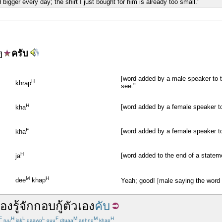
 bigger every day; the shirt I just bought for him is already too small."
ครับ
f]
[word added by a male speaker to th
H
khrap
see."
H
[word added by a female speaker to
kha
F
[word added by a female speaker to
kha
H
[word added to the end of a statem
ja
M
H
dee
khap
Yeah; good! [male saying the word
้อง
รู้จัก
กอบกู้
ตัวเอง
คับ
F
H
L
L
F
M
M
H
ruu
jak
gaawp
guu
dtuaa
aehng
khap