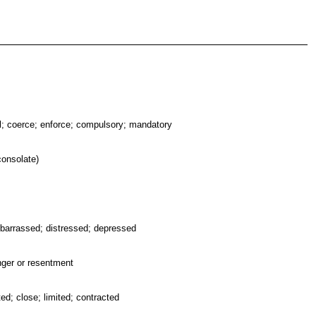
l; coerce; enforce; compulsory; mandatory
consolate)
mbarrassed; distressed; depressed
anger or resentment
ted; close; limited; contracted