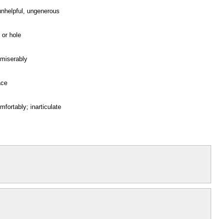
unhelpful, ungenerous
n or hole
 miserably
ace
mfortably; inarticulate