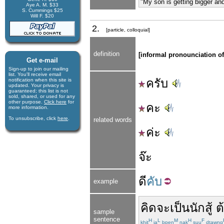
"My son is getting bigger and
Aye A. M. $33
S. Cummings $25
Will F. $20
2.
[particle, colloquial]
definition
[informal pronounciation o
Get e-mail
Sign-up to join our mail­ing
list. You'll receive e­mail
ครับ
notification when this site is
updated. Your privacy is
guaran­teed; this list is not
sold, shared, or used for any
other purpose.
Click here
for
คะ
more infor­mation.
To unsubscribe, click
here
.
related words
ค่ะ
จ๊ะ
ดี
คับ
example
คิด
จะ
เป็น
นักสู้
ต
sample
sentence
H
L
M
H
F
khit
ja
bpen
nak
suu
dtawng