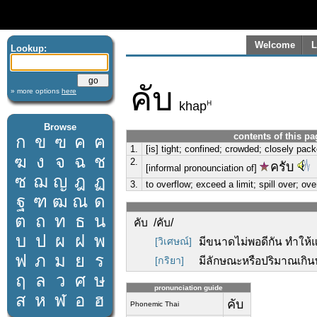
Welcome
L
Lookup:
คับ
» more options
here
H
khap
Browse
contents of this pa
ก
ข
ฃ
ค
ฅ
1.
[is] tight; confined; crowded; closely packed
ฆ
ง
จ
ฉ
ช
2.
ครับ
[informal pronounciation of]
ซ
ฌ
ญ
ฎ
ฏ
3.
to overflow; exceed a limit; spill over; ov
ฐ
ฑ
ฒ
ณ
ด
ต
ถ
ท
ธ
น
คับ /คับ/
บ
ป
ผ
ฝ
พ
[วิเศษณ์]
มีขนาดไม่พอดีกัน ทำให้แ
ฟ
ภ
ม
ย
ร
[กริยา]
มีลักษณะหรือปริมาณเกินพ
ฤ
ล
ว
ศ
ษ
pronunciation guide
ส
ห
ฬ
อ
ฮ
คับ
Phonemic Thai