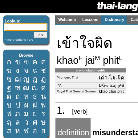
Welcome
Lessons
Dictionary
Cat
Lookup:
เข้าใจผิด
» more options
here
Browse
khao
jai
phit
F
M
L
ก
ข
ฃ
ค
ฅ
ฆ
ง
จ
ฉ
ช
pronunciation guide
เค่า-ไจ-ผิด
ซ
ฌ
ญ
ฎ
ฏ
Phonemic Thai
kʰâw tɕaj pʰìt
ฐ
ฑ
ฒ
ณ
ด
IPA
khao chai phit
Royal Thai General System
ต
ถ
ท
ธ
น
บ
ป
ผ
ฝ
พ
1.
[verb]
ฟ
ภ
ม
ย
ร
ฤ
ล
ว
ศ
ษ
ส
ห
ฬ
อ
ฮ
definition
misunderst