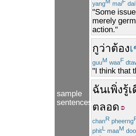
M
F
yang
mai
dai
"Some issues
merely germs
action."
กู
ว่า
ต้อง
เ
M
F
guu
waa
dta
"I think that
ฉัน
เพิ่ง
รู้
เด
sample
sentences
ตลอด
R
chan
pheerng
L
M
phit
maa
doo