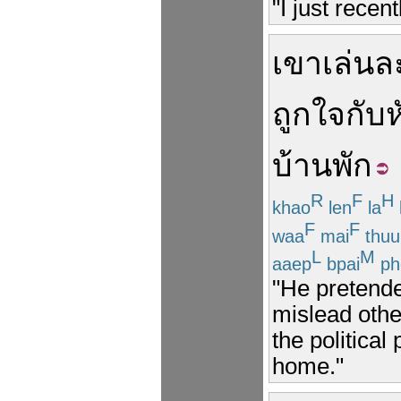
"I just recen
เขา
เล่น
ถูกใจ
กับ
บ้าน
พัก
R
F
H
khao
len
la
F
F
waa
mai
thuu
L
M
aaep
bpai
ph
"He pretende
mislead other
the political 
home."