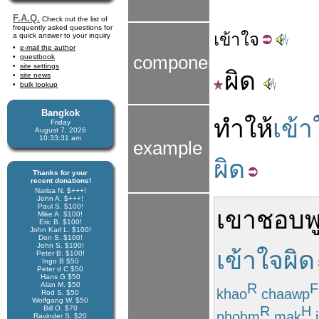
F.A.Q.
Check out the list of
frequently asked questions for
เข้า
ใจ
a quick answer to your inquiry
e-mail the author
guestbook
components
site settings
ผิด
site news
bulk lookup
Bangkok
ทำให้
เข้า
Friday
August 7, 2026
10:33:31 am
example
ผิด
Thanks for your
recent donations!
Narisa N. $+++!
John A. $+++!
Paul S. $100!
เขา
ชอบพ
Mike A. $100!
Eric B. $100!
John Karl L. $100!
Don S. $100!
John S. $100!
เข้าใจผิด
Peter B. $100!
Ingo B $50
Peter d C $50
Hans G $50
Alan M. $50
R
F
khao
chaawp
Rod S. $50
Wolfgang W. $50
R
H
Bill O. $70
phohm
mak
j
Ravinder S. $20