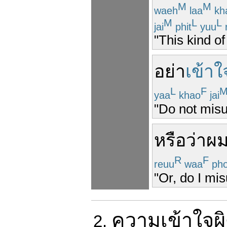
M
M
waeh
laa
kh
M
L
L
jai
phit
yuu
"This kind o
อย่า
เข้าใ
L
F
yaa
khao
jai
"Do not misu
หรือว่า
ผ
R
F
reuu
waa
ph
"Or, do I mi
ความ
เข้าใจผ
2.