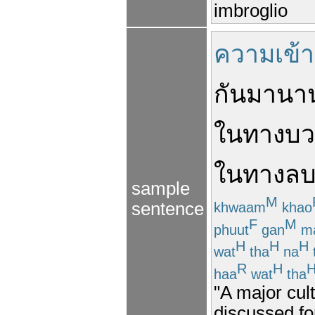
imbroglio
ความเข้า
กัน
มานา
ในทางบ
ในทางล
sample
M
sentence
khwaam
khao
F
M
phuut
gan
m
H
H
H
wat
tha
na
R
H
haa
wat
tha
"A major cul
discussed fo