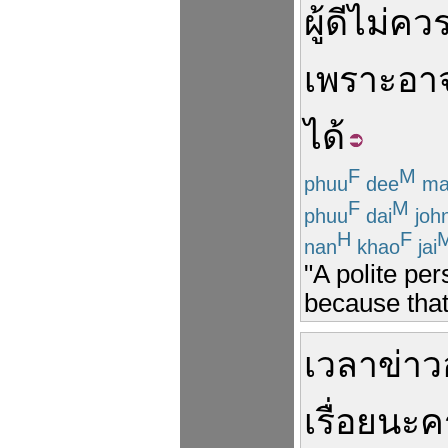
ผู้ดี
ไม่
คว
เพราะ
อา
ได้
F
M
phuu
dee
ma
F
M
phuu
dai
joh
H
F
nan
khao
jai
"A polite pe
because that
เวลา
ข่าว
เรื่อย
นะ
ค