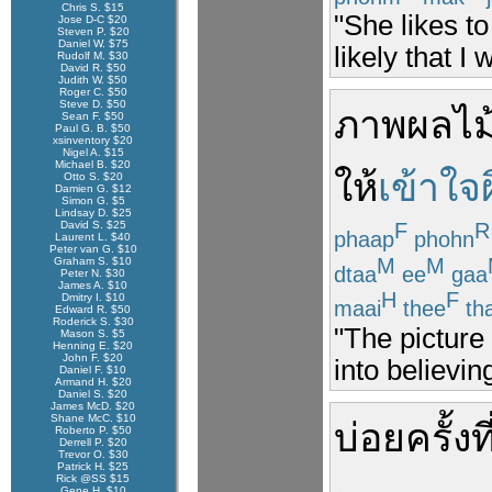
Chris S. $15
"She likes t
Jose D-C $20
Steven P. $20
Daniel W. $75
likely that I
Rudolf M. $30
David R. $50
Judith W. $50
Roger C. $50
Steve D. $50
ภาพ
ผลไม
Sean F. $50
Paul G. B. $50
xsinventory $20
Nigel A. $15
Michael B. $20
ให้
เข้าใจ
Otto S. $20
Damien G. $12
Simon G. $5
Lindsay D. $25
David S. $25
F
R
phaap
phohn
Laurent L. $40
Peter van G. $10
M
M
Graham S. $10
dtaa
ee
gaa
Peter N. $30
James A. $10
H
F
Dmitry I. $10
maai
thee
th
Edward R. $50
Roderick S. $30
"The picture
Mason S. $5
Henning E. $20
John F. $20
into believing
Daniel F. $10
Armand H. $20
Daniel S. $20
James McD. $20
Shane McC. $10
บ่อยครั้ง
ที
Roberto P. $50
Derrell P. $20
Trevor O. $30
Patrick H. $25
Rick @SS $15
Gene H. $10