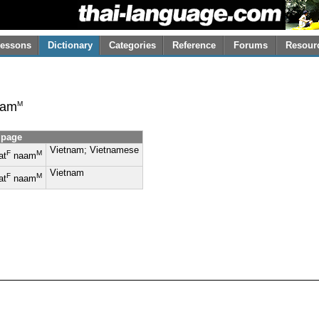
essons
Dictionary
Categories
Reference
Forums
Resour
M
am
 page
Vietnam; Vietnamese
F
M
at
naam
Vietnam
F
M
at
naam