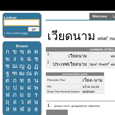
Welcome
L
Lookup:
เวียดนาม
» more options
here
F
wiiat
na
Browse
contents of this
ก
ข
ฃ
ค
ฅ
1.
เวียดนาม
wii
ฆ
ง
จ
ฉ
ช
2.
ประเทศเวียดนาม
L
F
ซ
ฌ
ญ
ฎ
ฏ
bpra
thaeht
wii
ฐ
ฑ
ฒ
ณ
ด
pronunciation guide
ต
ถ
ท
ธ
น
เวียด-นาม
Phonemic Thai
บ
ป
ผ
ฝ
พ
wîːat naːm
IPA
wiatnam
Royal Thai General System
ฟ
ภ
ม
ย
ร
ฤ
ล
ว
ศ
ษ
1.
[proper noun, geographical, adjective]
ส
ห
ฬ
อ
ฮ