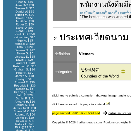
Chris S. $15
พนักงาน
นั่ง
ดื่ม
มี
Jose D-C $20
Steven P. $20
Daniel W. $75
H
H
M
F
L
pha
nak
ngaan
nang
deuum
Rudolf M. $30
"The hostesses who worked the
David R. $50
Judith W. $50
Roger C. $50
Steve D. $50
Sean F. $50
ประเทศ
เวียดนาม
Paul G. B. $50
xsinventory $20
2.
Nigel A. $15
Michael B. $20
Otto S. $20
Damien G. $12
Simon G. $5
definition
Vietnam
Lindsay D. $25
David S. $25
Laurent L. $40
Peter van G. $10
ประเทศ
Graham S. $10
categories
Peter N. $30
Countries of the World
James A. $10
Dmitry I. $10
Edward R. $50
Roderick S. $30
Mason S. $5
Henning E. $20
John F. $20
click here to submit a correction, drawing, image, audio re
Daniel F. $10
Armand H. $20
click here to e-mail this page to a friend
Daniel S. $20
James McD. $20
Shane McC. $10
page cached 8/5/2026 7:05:41 PM
online source fo
Roberto P. $50
Derrell P. $20
Trevor O. $30
Copyright © 2026 thai-language.com. Portions copyright © 
Patrick H. $25
Rick @SS $15
Gene H. $10