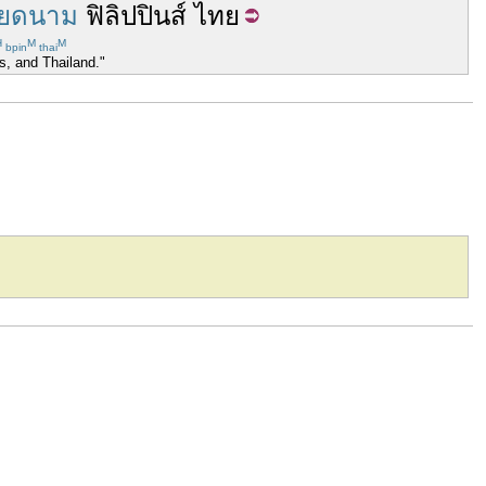
ียดนาม
ฟิลิปปินส์
ไทย
H
M
M
bpin
thai
s, and Thailand."