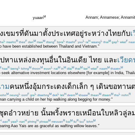
M
Annam; Annamese; Annami
yuaan
ง
เขมร
ที่
ดัน
มา
ตั้ง
ประเทศ
อยู่
ระหว่าง
ไทย
กับ
เ
L
R
F
M
M
F
L
F
L
H
L
M
L
F
ha
maehn
thee
dan
maa
dtang
bpra
thaeht
yuu
ra
waang
thai
gap
wiiat
naa
to have been established between Thailand and Vietnam."
ไป
หา
แหล่ง
ลงทุน
อื่น
ใน
อินเดีย
ไทย
และ
เวีย
M
R
L
M
M
L
M
M
M
M
H
F
M
M
haa
laeng
lohng
thoon
euun
nai
in
diia
thai
lae
wiiat
naam
thaaen
 seek alternative investment locations elsewhere [for example] in India, Thai
นาม
คน
หนึ่ง
อุ้มกระเตงเด็ก
เล็ก
ๆ
เดิน
ขอทาน
M
L
F
L
M
L
H
M
R
M
M
L
R
hohn
neung
oom
gra
dtaehng
dek
lek
deern
khaaw
thaan
dtaam
tha
nohn
n carrying a child on her hip walking along begging for money."
ชุด
อ๋าวหย่าย
นั้น
พริ้งพราย
เหมือน
ใบ
หลิว
ลู่ล
H
R
L
H
H
M
R
M
R
F
M
aao
yaai
nan
phring
phraai
meuuan
bai
liu
luu
lohm
ing Aao Yais are as graceful as wafting willow leaves."