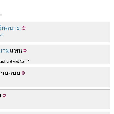
te
วียดนาม
M
m
ดนาม
แทน
land, and Viet Nam."
ตาม
ถนน
ม