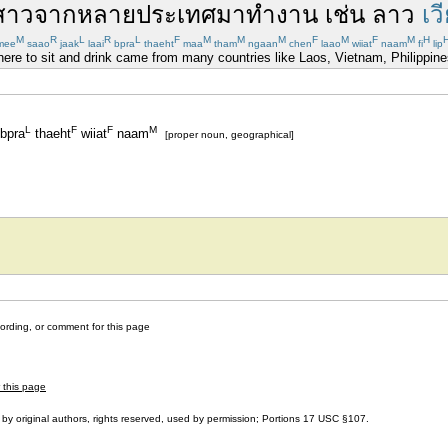
สาว
จาก
หลาย
ประเทศ
มา
ทำงาน
เช่น
ลาว
เว
M
R
L
R
L
F
M
M
M
F
M
F
M
H
mee
saao
jaak
laai
bpra
thaeht
maa
tham
ngaan
chen
laao
wiiat
naam
fi
lip
re to sit and drink came from many countries like Laos, Vietnam, Philippine
L
F
F
M
bpra
thaeht
wiiat
naam
[proper noun, geographical]
cording, or comment for this page
r this page
by original authors, rights reserved, used by permission; Portions
17 USC §107
.