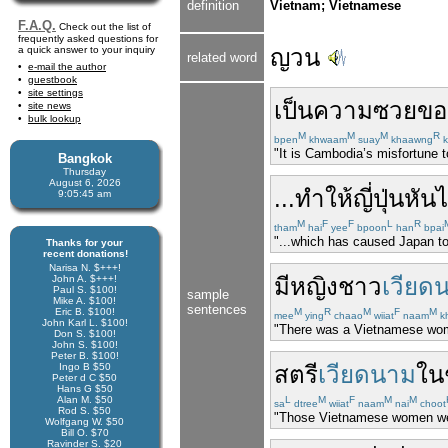
definition
Vietnam; Vietnamese
F.A.Q.
Check out the list of
frequently asked questions for
a quick answer to your inquiry
ญวน
related word
e-mail the author
guestbook
site settings
เป็น
ความ
ซวย
ขอ
site news
bulk lookup
M
M
M
R
bpen
khwaam
suay
khaawng
k
"It is Cambodia’s misfortune 
Bangkok
Thursday
August 6, 2026
...
ทำให้
ญี่ปุ่น
หัน
9:05:45 am
M
F
F
L
R
tham
hai
yee
bpoon
han
bpai
"...which has caused Japan to
Thanks for your
recent donations!
Narisa N. $+++!
John A. $+++!
มี
หญิง
ชาว
เวียด
Paul S. $100!
sample
Mike A. $100!
sentences
Eric B. $100!
M
R
M
F
M
mee
ying
chaao
wiiat
naam
k
John Karl L. $100!
"There was a Vietnamese woma
Don S. $100!
John S. $100!
Peter B. $100!
Ingo B $50
สตรี
เวียดนาม
ใน
Peter d C $50
Hans G $50
Alan M. $50
L
M
F
M
M
sa
dtree
wiiat
naam
nai
choot
Rod S. $50
"Those Vietnamese women wear
Wolfgang W. $50
Bill O. $70
Ravinder S. $20