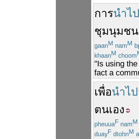
การ
นำไ
ชุมนุมชน
M
M
gaan
nam
b
M
khaan
choom
"Is using the
fact a commu
เพื่อ
นำไป
ตนเอง
F
M
pheuua
nam
F
M
duay
dtohn
a