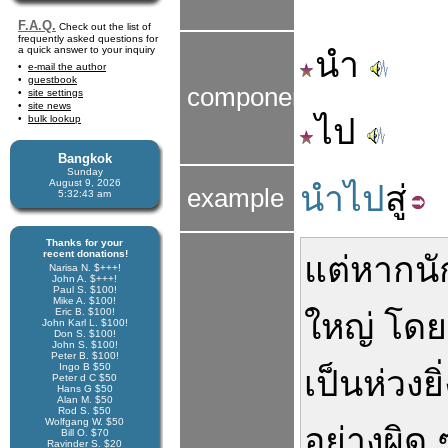
F.A.Q.
Check out the list of
frequently asked questions for
a quick answer to your inquiry
นำ
e-mail the author
guestbook
components
site settings
site news
ไป
bulk lookup
Bangkok
Sunday
August 9, 2026
นำไป
สู่
example
5:32:44 am
Thanks for your
recent donations!
แต่
หาก
น
Narisa N. $+++!
John A. $+++!
Paul S. $100!
Mike A. $100!
Eric B. $100!
ใหญ่
โดย
John Karl L. $100!
Don S. $100!
John S. $100!
Peter B. $100!
Ingo B $50
เป็นห่วง
ยิ
Peter d C $50
Hans G $50
Alan M. $50
Rod S. $50
Wolfgang W. $50
อย่าง
ผิด 
Bill O. $70
Ravinder S. $20