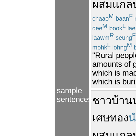
ผสม
แกล
M
F
chaao
baan
M
L
dee
book
lae
R
F
laawm
seung
L
M
mohk
lohng
b
"Rural peopl
amounts of g
which is made
which is bur
sample
ชาวบ้าน
sentences
เศษ
ทอง
น
ผสม
แกล