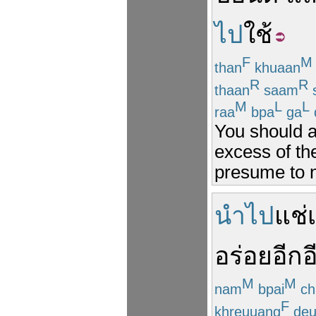
ไป
ใช้
F
M
than
khuaan
R
R
thaan
saam
M
L
L
raa
bpa
ga
d
You should ad
excess of th
presume to n
นำไป
แช่
อร่อย
อีก
อ
M
M
nam
bpai
ch
F
khreuuang
de