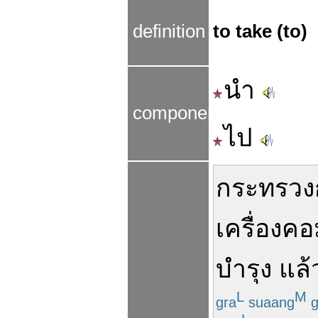
definition
to take (to)
นำ
components
ไป
กระทรวง
เครื่องคอ
บำรุง
แล้
L
M
gra
suaang
g