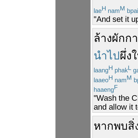
H
M
lae
nam
bpa
"And set it u
ล้าง
ผักก
นำไป
ผึ่ง
ใ
H
L
laang
phak
g
H
M
laaeo
nam
b
F
haaeng
"Wash the Ch
and allow it 
หาก
พบ
สิ