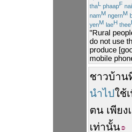
L
F
tha
phaap
nai
M
M
nam
ngern
b
M
H
yen
lae
thee
"Rural peop
do not use th
produce [goo
mobile phones
ชาวบ้าน
ท
นำไป
ใช้
เ
ตน
เพียง
เท่านั้น