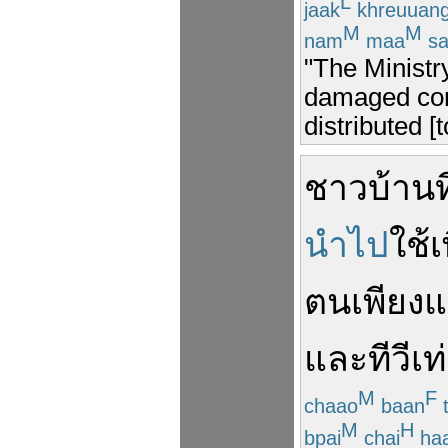
L
jaak
khreuuan
M
M
nam
maa
s
"The Ministr
damaged com
distributed [
ชาวบ้าน
ท
นำไป
ใช้
เ
ตน
เพียงแ
และ
ทีวี
เท
M
F
chaao
baan
M
H
bpai
chai
ha