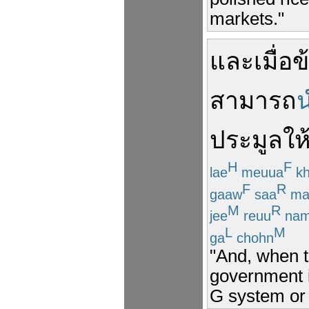
markets."
และ
เมื่อ
ข
สามารถ
ประมูล
ให
H
F
lae
meuua
kh
F
R
gaaw
saa
ma
M
R
jee
reuu
na
L
M
ga
chohn
"And, when t
government is
G system or t