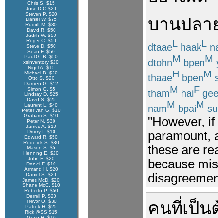
Chris S. $15
Jose D-C $20
Steven P. $20
บานปลา
Daniel W. $75
Rudolf M. $30
David R. $50
Judith W. $50
Roger C. $50
L
L
dtaae
haak
n
Steve D. $50
Sean F. $50
M
M
Paul G. B. $50
dtohn
bpen
xsinventory $20
Nigel A. $15
H
M
Michael B. $20
thaae
bpen
s
Otto S. $20
Damien G. $12
M
F
Simon G. $5
tham
hai
gee
Lindsay D. $25
David S. $25
M
M
Laurent L. $40
nam
bpai
su
Peter van G. $10
Graham S. $10
"However, if
Peter N. $30
James A. $10
paramount, a
Dmitry I. $10
Edward R. $50
Roderick S. $30
these are rea
Mason S. $5
Henning E. $20
John F. $20
because misu
Daniel F. $10
Armand H. $20
disagreement
Daniel S. $20
James McD. $20
Shane McC. $10
Roberto P. $50
Derrell P. $20
Trevor O. $30
คน
ที่
เป็น
Patrick H. $25
Rick @SS $15
Gene H. $10