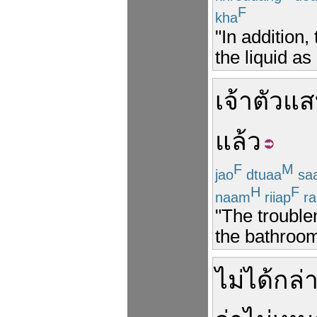
F
kha
"In addition,
the liquid as
เจ้า
ตัวแ
แล้ว
F
M
jao
dtuaa
sa
H
F
naam
riiap
ra
"The troubl
the bathroom
ไม่ได้
กล่