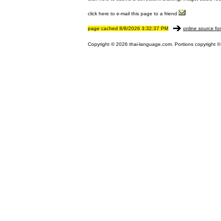
click here to e-mail this page to a friend
page cached 8/8/2026 3:32:37 PM
online source fo
Copyright © 2026 thai-language.com. Portions copyright © 