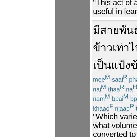
"This act of 
useful in lea
มี
สายพันธุ
ข้าว
เท่าไ
เป็น
แป้ง
ข
M
R
mee
saai
ph
M
R
H
nai
thaa
na
M
M
nam
bpai
bp
F
R
khaao
niaao
"Which varie
what volume
converted to 