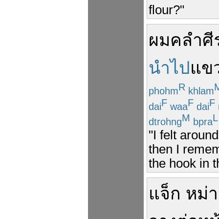
flour?"
ผม
คลำ
ศี
นำไป
แข
R
phohm
khlam
F
F
F
dai
waa
dai
M
L
dtrohng
bpra
"I felt arou
then I remem
the hook in 
แจ็ก หม่า