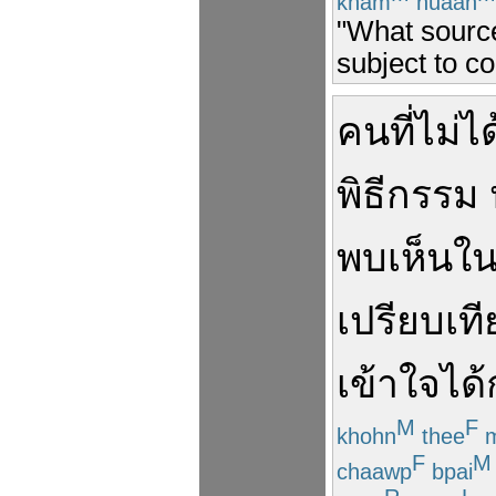
kham
nuaan
"What source
subject to c
คน
ที่
ไม่ได
พิธีกรรม
พบ
เห็น
ใ
เปรียบเท
เข้าใจ
ได้
M
F
khohn
thee
m
F
M
chaawp
bpai