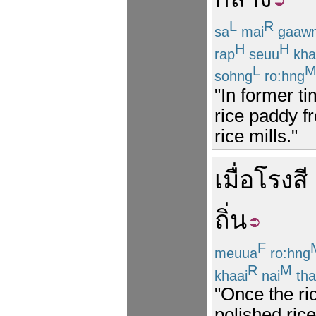
L
R
sa
mai
gaaw
H
H
rap
seuu
kha
L
sohng
ro:hng
"In former 
rice paddy f
rice mills."
เมื่อ
โรงสี
ถิ่น
F
meuua
ro:hng
R
M
khaai
nai
th
"Once the ric
polished rice