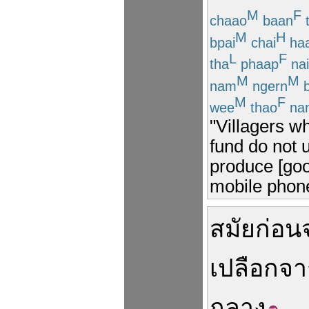
M
F
chaao
baan
M
H
bpai
chai
ha
L
F
tha
phaap
nai
M
M
nam
ngern
b
M
F
wee
thao
na
"Villagers 
fund do not u
produce [goo
mobile phones
สมัยก่อน
เปลือก
จา
กลาง