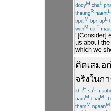
M
L
dooy
cha
ph
R
L
theung
haeht
M
L
bpai
bpriiap
t
M
F
wan
dai
maa
"[Consider] 
us about the 
which we shou
คิด
เสมอ
ก
จริง
ใน
กา
H
L
khit
sa
muuh
M
M
nam
bpai
ch
M
M
tham
ngaan