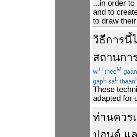
...in order t
and to crea
to draw thei
วิธีการ
นี้
ไ
สถานการ
H
M
wi
thee
gaan
L
L
gap
sa
thaan
These techni
adapted for u
ท่าน
ควร
ปอนด์
แล