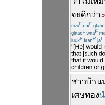
ว่า
ไม่เห
จะ
ดีกว่า
F
F
mai
dai
glaao
L
F
glaao
waa
ma
F
R
L
luuk
laan
ja
"[He] would n
that [such d
that it would
children or g
ชาวบ้าน
เศษ
ทอง
น