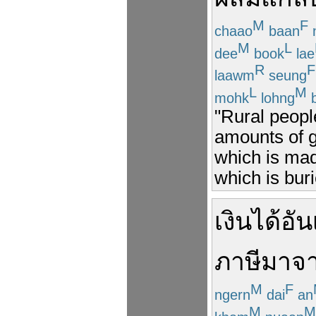
M
F
chaao
baan
M
L
dee
book
lae
R
F
laawm
seung
L
M
mohk
lohng
b
"Rural peopl
amounts of g
which is made
which is bur
เงินได้
อัน
ภาษี
มาจ
M
F
ngern
dai
an
M
M