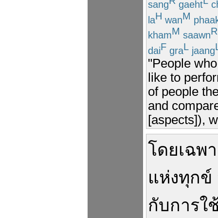
R
L
sang
gaeht
c
H
M
la
wan
phaa
M
R
kham
saawn
F
L
dai
gra
jaang
"People who 
like to perfo
of people the
and compare i
[aspects]), w
โดยเฉพา
แห่งทุกข์
กับ
การใช