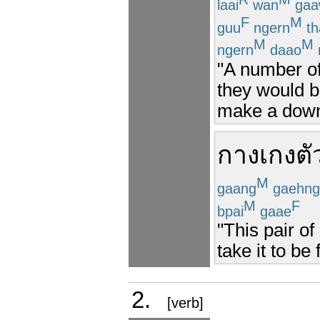
laai
wan
gaa
F
M
guu
ngern
th
M
M
ngern
daao
"A number of
they would b
make a down
กางเกง
ตั
M
gaang
gaehng
M
F
bpai
gaae
"This pair of
take it to be 
2.
[verb]