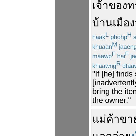
เจ้าของ
ท
บ้านเมือง
L
H
haak
phohp
s
M
khuaan
jaaen
F
F
maawp
hai
ja
R
khaawng
dtaa
"If [he] fin
[inadvertent
bring the ite
the owner."
แม่ค้า
ขา