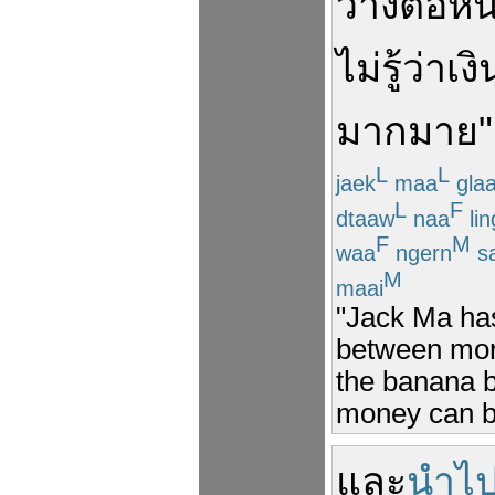
วาง
ต่อหน
ไม่
รู้ว่า
เงิ
มากมาย
"
L
L
jaek
maa
gla
L
F
dtaaw
naa
lin
F
M
waa
ngern
s
M
maai
"Jack Ma has
between mon
the banana 
money can bu
และ
นำไ