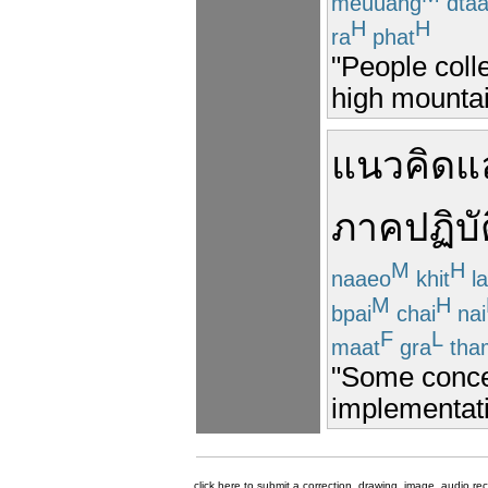
meuuang
dta
H
H
ra
phat
"People coll
high mountai
แนวคิด
แ
ภาคปฏิบัต
M
H
naaeo
khit
l
M
H
bpai
chai
nai
F
L
maat
gra
tha
"Some concep
implementati
click here to submit a correction, drawing, image, audio re