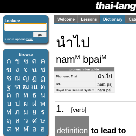
Welcome
Lessons
Dictionary
Cat
Lookup:
นำไป
» more options
here
Browse
nam
bpai
M
M
ก
ข
ฃ
ค
ฅ
ฆ
ง
จ
ฉ
ช
pronunciation guide
นำ-ไป
ซ
ฌ
ญ
ฎ
ฏ
Phonemic Thai
nam paj
ฐ
ฑ
ฒ
ณ
ด
IPA
nam pai
Royal Thai General System
ต
ถ
ท
ธ
น
บ
ป
ผ
ฝ
พ
1.
[verb]
ฟ
ภ
ม
ย
ร
ฤ
ล
ว
ศ
ษ
ส
ห
ฬ
อ
ฮ
definition
to lead to