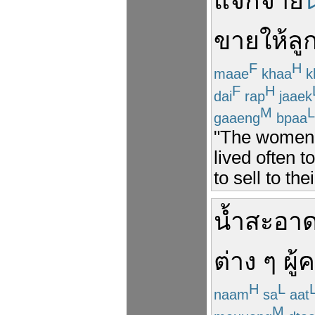
แจกจ่าย
ขาย
ให้
ลู
F
H
maae
khaa
k
F
H
dai
rap
jaaek
M
L
gaaeng
bpaa
"The women s
lived often t
to sell to th
น้ำ
สะอา
ต่าง
ๆ
ผู้
H
L
naam
sa
aat
M