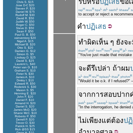
รับ
หรือ
ปฏิเสธ
ข้อ
Chris S. $15
Jose D-C $20
Steven P. $20
H
R
L
L
L
F
rap
reuu
bpa
dti
saeht
khaaw
s
Daniel W. $75
to accept or reject a recommen
Rudolf M. $30
David R. $50
Judith W. $50
คำ
ปฏิเสธ
Roger C. $50
Steve D. $50
Sean F. $50
Paul G. B. $50
xsinventory $20
ทำผิด
เห็น ๆ
ยัง
จะ
Nigel A. $15
Michael B. $20
Otto S. $20
M
L
R
R
M
L
tham
phit
hen
hen
yang
ja
me
Damien G. $12
Simon G. $5
"You've just made that mistake a
Lindsay D. $25
David S. $25
Laurent L. $40
จะ
ดี
รึ
เปล่า
ถ้า
ผม
Peter van G. $10
Graham S. $10
Peter N. $30
L
M
H
L
F
R
ja
dee
reu
bplaao
thaa
phohm
James A. $10
Dmitry I. $10
"Would it be o.k. if I refused?" 
Edward R. $50
Roderick S. $30
Mason S. $5
จาก
การ
สอบ
ปาก
Henning E. $20
John F. $20
Daniel F. $10
L
M
L
L
M
jaak
gaan
saawp
bpaak
kham
k
Armand H. $20
Daniel S. $20
"In the interrogation, he denied 
James McD. $20
Shane McC. $10
Roberto P. $50
ไม่เพียงแต่
ต้อง
ปฏ
Derrell P. $20
Trevor O. $30
Patrick H. $25
Rick @SS $15
อำนาจศาล
Gene H. $10