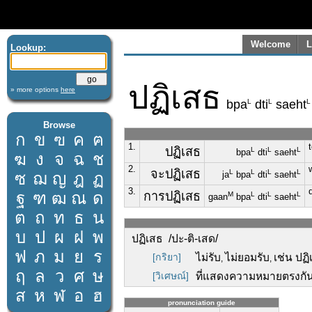
Welcome
L
Lookup:
ปฏิเสธ
» more options
here
L
L
L
bpa
dti
saeht
Browse
ก
ข
ฃ
ค
ฅ
1.
ปฏิเสธ
L
L
L
bpa
dti
saeht
ฆ
ง
จ
ฉ
ช
2.
จะปฏิเสธ
L
L
L
L
ซ
ฌ
ญ
ฎ
ฏ
ja
bpa
dti
saeht
3.
ฐ
ฑ
ฒ
ณ
ด
การปฏิเสธ
M
L
L
L
gaan
bpa
dti
saeht
ต
ถ
ท
ธ
น
บ
ป
ผ
ฝ
พ
ปฏิเสธ /ปะ-ติ-เสด/
ฟ
ภ
ม
ย
ร
[กริยา]
ไม่รับ
ไม่ยอมรับ
เช่น ปฏ
,
,
ฤ
ล
ว
ศ
ษ
[วิเศษณ์]
ที่แสดงความหมายตรงกันข้
ส
ห
ฬ
อ
ฮ
pronunciation guide