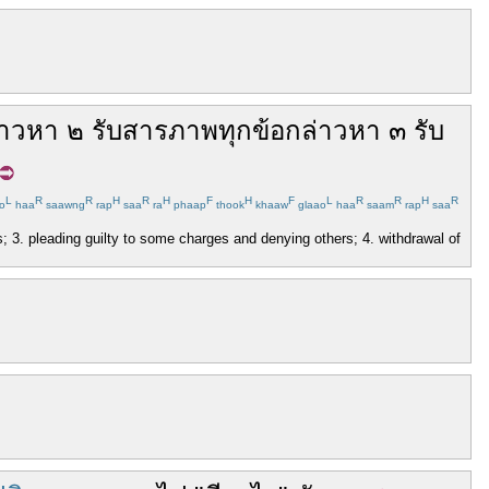
่าวหา
๒
รับ
สารภาพ
ทุก
ข้อกล่าวหา
๓
รับ
L
R
R
H
R
H
F
H
F
L
R
R
H
R
o
haa
saawng
rap
saa
ra
phaap
thook
khaaw
glaao
haa
saam
rap
saa
s; 3. pleading guilty to some charges and denying others; 4. withdrawal of