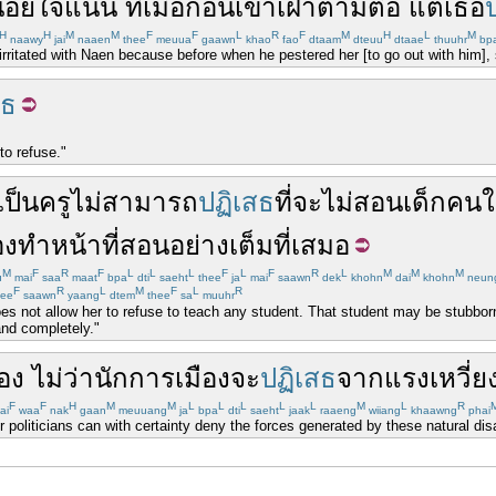
้อยใจ
แนน
ที่
เมื่อก่อน
เขา
เฝ้า
ตามตื๊อ
แต่
เธอ
H
H
M
M
F
F
L
R
F
M
H
L
M
naawy
jai
naaen
thee
meuua
gaawn
khao
fao
dtaam
dteuu
dtaae
thuuhr
bp
 irritated with Naen because before when he pestered her [to go out with him
สธ
 to refuse."
ป็น
ครู
ไม่สามารถ
ปฏิเสธ
ที่จะ
ไม่
สอน
เด็ก
คนใ
อง
ทำหน้าที่
สอน
อย่างเต็มที่
เสมอ
M
F
R
F
L
L
L
F
L
F
R
L
M
M
M
u
mai
saa
maat
bpa
dti
saeht
thee
ja
mai
saawn
dek
khohn
dai
khohn
neun
F
R
L
M
F
L
R
ee
saawn
yaang
dtem
thee
sa
muuhr
oes not allow her to refuse to teach any student. That student may be stubborn
and completely."
อง
ไม่ว่า
นักการเมือง
จะ
ปฏิเสธ
จาก
แรงเหวี่ย
F
F
H
M
M
L
L
L
L
L
M
L
R
ai
waa
nak
gaan
meuuang
ja
bpa
dti
saeht
jaak
raaeng
wiiang
khaawng
phai
eir politicians can with certainty deny the forces generated by these natural dis