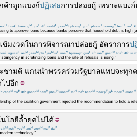
ูกค้า
ถูก
แบงก์
ปฏิเสธ
การ
ปล่อย
กู้
เพราะ
แบงก์
H
L
M
L
L
L
M
L
F
H
M
R
F
haa
thuuk
baaeng
bpa
dti
saeht
gaan
bplaawy
guu
phraw
baaeng
hen
nee
kh
sing to approve loans because banks perceive that household debt is high [an
เข้มงวด
ใน
การพิจารณา
ปล่อย
กู้
อัตรา
การ
ปฏ
F
F
M
M
H
M
H
M
L
F
L
M
M
L
L
hem
nguaat
nai
gaan
phi
jaa
ra
naa
bplaawy
guu
at
raa
gaan
bpa
dti
saeh
stringency in scrutinizing loans and the rate of refusals is rising."
ะชามติ
แกนนำ
พรรคร่วม
รัฐบาล
แทบจะ
ทุก
กไป
อีก
L
M
H
L
M
M
H
F
H
L
M
F
L
H
M
a
chaa
ma
dti
gaaen
nam
phak
ruaam
rat
tha
baan
thaaep
ja
thook
khohn
ership of the coalition government rejected the recommendation to hold a ref
นโลยี
ล้ำยุค
ไม่ได้
M
M
M
H
H
F
F
o:h
lo:h
yee
lam
yook
mai
dai
 modern technology."