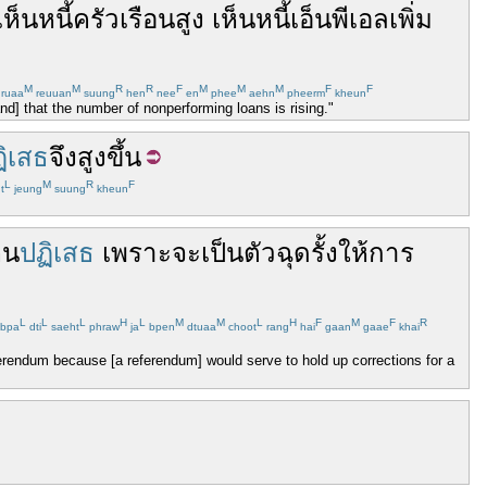
เห็น
หนี้
ครัวเรือน
สูง
เห็น
หนี้
เอ็นพีเอล
เพิ่ม
M
M
R
R
F
M
M
M
F
F
ruaa
reuuan
suung
hen
nee
en
phee
aehn
pheerm
kheun
d] that the number of nonperforming loans is rising."
ิเสธ
จึง
สูงขึ้น
L
M
R
F
t
jeung
suung
kheun
คน
ปฏิเสธ
เพราะ
จะ
เป็น
ตัว
ฉุดรั้ง
ให้
การ
L
L
L
H
L
M
M
L
H
F
M
F
R
bpa
dti
saeht
phraw
ja
bpen
dtuaa
choot
rang
hai
gaan
gaae
khai
erendum because [a referendum] would serve to hold up corrections for a