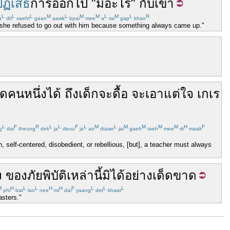
ปฏิเสธ
การ
ออกไป
"
มี
อะไร
"
กับ
เขา
L
L
L
M
L
M
M
L
M
L
R
a
dti
saeht
gaan
aawk
bpai
mee
a
rai
gap
khao
], she refused to go out with him because something always came up."
ดคนหนึ่ง
ได้
ถึง
เด็ก
จะ
ดื้อ
จะ
เอาแต่ใจ
เกเร
L
F
R
L
L
F
L
M
L
M
M
M
M
H
F
g
dai
theung
dek
ja
deuu
ja
ao
dtaae
jai
gaeh
raeh
mee
rit
maak
, self-centered, disobedient, or rebellious, [but], a teacher must always
ง
ของ
ภัยพิบัติ
เหล่านี้
มิได้
อย่างเด็ดขาด
M
H
L
L
H
H
F
L
L
L
phi
bat
lao
nee
mi
dai
yaang
det
khaat
asters."