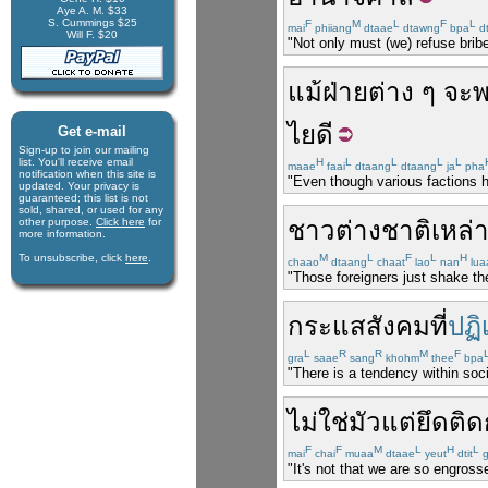
Aye A. M. $33
S. Cummings $25
F
M
L
F
L
mai
phiiang
dtaae
dtawng
bpa
dt
Will F. $20
"Not only must (we) refuse bribe
แม้
ฝ่าย
ต่าง ๆ
จะ
ไยดี
Get e-mail
Sign-up to join our mail­ing
list. You'll receive e­mail
H
L
L
L
L
maae
faai
dtaang
dtaang
ja
pha
notification when this site is
"Even though various factions h
updated. Your privacy is
guaran­teed; this list is not
sold, shared, or used for any
other purpose.
Click here
for
ชาวต่างชาติ
เหล่า
more infor­mation.
To unsubscribe, click
here
.
M
L
F
L
H
chaao
dtaang
chaat
lao
nan
lua
"Those foreigners just shake th
กระแส
สังคม
ที่
ปฏิ
L
R
R
M
F
gra
saae
sang
khohm
thee
bpa
"There is a tendency within soci
ไม่ใช่
มัวแต่
ยึดติด
F
F
M
L
H
L
mai
chai
muaa
dtaae
yeut
dtit
g
"It's not that we are so engross