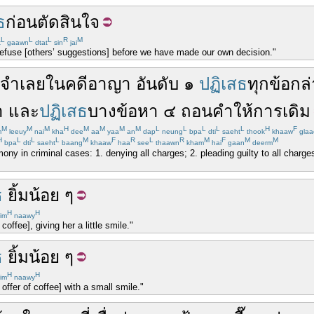
ธ
ก่อน
ตัดสินใจ
L
L
L
R
M
t
gaawn
dtat
sin
jai
efuse [others’ suggestions] before we have made our own decision."
จำเลย
ใน
คดีอาญา
อันดับ
๑
ปฏิเสธ
ทุก
ข้อกล
า
และ
ปฏิเสธ
บาง
ข้อหา
๔
ถอน
คำให้การ
เดิม
M
M
M
H
M
M
M
M
L
L
L
L
L
H
F
m
leeuy
nai
kha
dee
aa
yaa
an
dap
neung
bpa
dti
saeht
thook
khaaw
glaa
H
L
L
L
M
F
R
L
R
M
F
M
M
bpa
dti
saeht
baang
khaaw
haa
see
thaawn
kham
hai
gaan
deerm
ny in criminal cases: 1. denying all charges; 2. pleading guilty to all charge
ธ
ยิ้ม
น้อย
ๆ
H
H
im
naawy
offee], giving her a little smile."
ธ
ยิ้ม
น้อย
ๆ
H
H
im
naawy
offer of coffee] with a small smile."