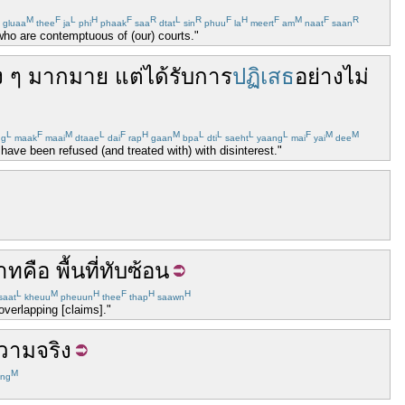
M
F
L
H
F
R
L
R
F
H
F
M
F
R
gluaa
thee
ja
phi
phaak
saa
dtat
sin
phuu
la
meert
am
naat
saan
 who are contemptuous of (our) courts."
ง ๆ
มากมาย
แต่
ได้
รับ
การ
ปฏิเสธ
อย่าง
ไม่
L
F
M
L
F
H
M
L
L
L
L
F
M
M
ng
maak
maai
dtaae
dai
rap
gaan
bpa
dti
saeht
yaang
mai
yai
dee
ave been refused (and treated with) with disinterest."
าท
คือ
พื้นที่
ทับซ้อน
L
M
H
F
H
H
saat
kheuu
pheuun
thee
thap
saawn
overlapping [claims]."
วามจริง
M
ing