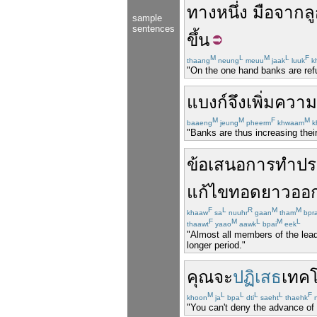
ทาง
หนึ่ง
มือ
จาก
ล
sample
sentences
ขึ้น
M
L
M
L
F
thaang
neung
meuu
jaak
luuk
k
"On the one hand banks are refu
แบงก์
จึง
เพิ่ม
ความ
M
M
F
M
baaeng
jeung
pheerm
khwaam
k
"Banks are thus increasing their 
ข้อเสนอ
การทำ
ปร
แก้ไข
ทอด
ยาว
ออ
F
L
R
M
M
khaaw
sa
nuuhr
gaan
tham
bpr
F
M
L
M
L
thaawt
yaao
aawk
bpai
eek
"Almost all members of the lead
longer period."
คุณ
จะ
ปฏิเสธ
เทคโ
M
L
L
L
L
F
khoon
ja
bpa
dti
saeht
thaehk
n
"You can't deny the advance of