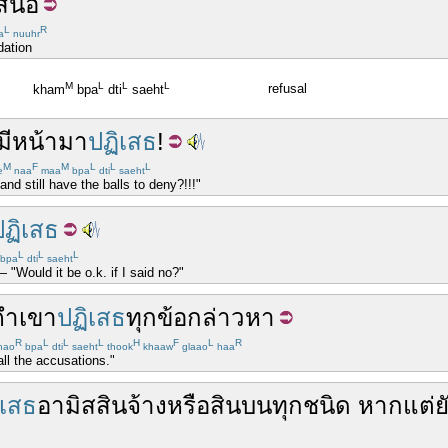
เสนอ
L
R
a
nuuhr
dation
M
L
L
L
refusal
kham
bpa
dti
saeht
มีหน้า
มา
ปฏิเสธ
!
M
F
M
L
L
L
e
naa
maa
bpa
dti
saeht
nd still have the balls to deny?!!!"
ปฏิเสธ
L
L
L
bpa
dti
saeht
— "Would it be o.k. if I said no?"
คำ
เขา
ปฏิเสธ
ทุก
ข้อกล่าวหา
R
L
L
L
H
F
L
R
hao
bpa
dti
saeht
thook
khaaw
glaao
haa
all the accusations."
ิเสธ
อามิสสินจ้าง
หรือ
สินบน
ทุกชนิด
หาก
แต่
ย