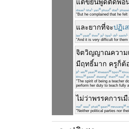
แต่
ขยัน
พูด
ตัดพ้อ
น
L
L
R
F
L
dtaae
kha
yan
phuut
dtat
phaaw
"But he complained that he felt
และ
ยาก
ที่จะ
ปฏิเ
H
F
F
L
L
L
L
lae
yaak
thee
ja
bpa
dti
saeht
"And it is very difficult for them
จิตวิญญาณ
ความเ
มีฤทธิ์มาก
ครู
ก็
ต้
L
M
M
M
M
jit
win
yaan
khwaam
bpen
khru
M
F
F
M
F
khruu
gaaw
dtawng
tham
naa
th
"The spirit of being a teacher d
perform her duty to teach fully 
ไม่ว่า
พรรคการเมื
F
F
H
M
M
mai
waa
phak
gaan
meuuang
m
"Neither political parties nor th