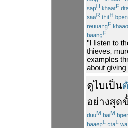
H
F
sap
khaat
dt
R
H
saa
thit
bpen
F
reuuang
khaa
F
baang
"I listen to 
thieves, mur
examples thr
about giving
ดูไบ
เป็น
ต
อย่าง
สุดขั
M
M
duu
bai
bpe
L
L
baaep
dta
wa