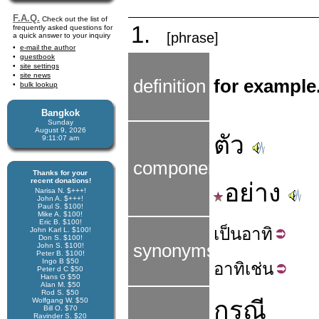
F.A.Q.
Check out the list of
1.
frequently asked questions for
[phrase]
a quick answer to your inquiry
e-mail the author
guestbook
site settings
site news
definition
for example.
bulk lookup
Bangkok
Sunday
August 9, 2026
ตัว
9:11:08 am
components
Thanks for your
recent donations!
อย่าง
Narisa N. $+++!
John A. $+++!
Paul S. $100!
Mike A. $100!
Eric B. $100!
เป็น
อาทิ
John Karl L. $100!
Don S. $100!
synonyms
John S. $100!
Peter B. $100!
Ingo B $50
อาทิ
เช่น
Peter d C $50
Hans G $50
Alan M. $50
Rod S. $50
Wolfgang W. $50
กรณี
Bill O. $70
Ravinder S. $20