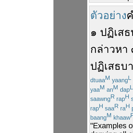
ตัวอย่าง
ค
๑
ปฏิเสธ
กล่าวหา
ปฏิเสธ
บา
M
L
dtuaa
yaang
M
M
L
yaa
an
dap
R
H
saawng
rap
s
H
R
H
rap
saa
ra
M
baang
khaaw
"Examples of