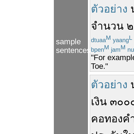
ตัวอย่าง
จำนวน
๒
M
L
dtuaa
yaang
sample
M
M
sentences
bpen
jam
nu
"For example
Toe."
ตัวอย่าง
เงิน
๓๐๐
คอ
ทองค