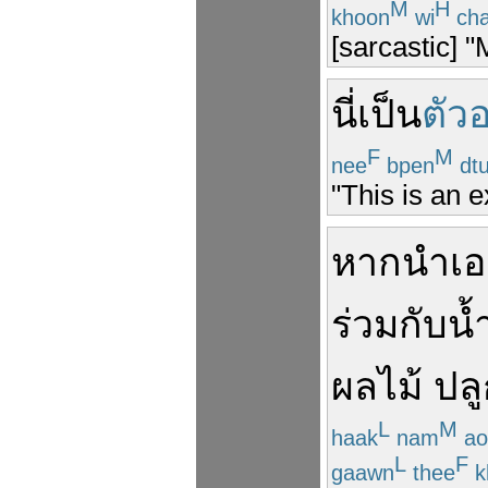
M
H
khoon
wi
cha
[sarcastic] "
นี่
เป็น
ตัวอ
F
M
nee
bpen
dt
"This is an e
หาก
นำ
เ
ร่วม
กับ
น้
ผลไม้
ปล
L
M
haak
nam
ao
L
F
gaawn
thee
k