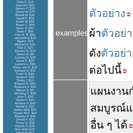
Chris S. $15
Jose D-C $20
Steven P. $20
ตัวอย่าง
Daniel W. $75
Rudolf M. $30
David R. $50
Judith W. $50
Roger C. $50
Steve D. $50
ผ้า
ตัวอย่า
examples
Sean F. $50
Paul G. B. $50
xsinventory $20
Nigel A. $15
Michael B. $20
Otto S. $20
ดัง
ตัวอย่า
Damien G. $12
Simon G. $5
Lindsay D. $25
David S. $25
Laurent L. $40
ต่อไปนี้
Peter van G. $10
Graham S. $10
Peter N. $30
James A. $10
Dmitry I. $10
Edward R. $50
Roderick S. $30
แผนงาน
Mason S. $5
Henning E. $20
John F. $20
Daniel F. $10
Armand H. $20
สมบูรณ์
Daniel S. $20
James McD. $20
Shane McC. $10
Roberto P. $50
Derrell P. $20
อื่น ๆ
ได้
Trevor O. $30
Patrick H. $25
Rick @SS $15
Gene H. $10