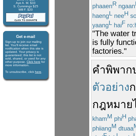
R
Aye A. M. $33
phaaen
ngaan
S. Cummings $25
Will F. $20
L
H
haeng
nee
s
L
F
yaang
hai
ro:
"The water t
Get e-mail
is fully func
Sign-up to join our mail­ing
list. You'll receive e­mail
factories."
notification when this site is
updated. Your privacy is
guaran­teed; this list is not
sold, shared, or used for any
other purpose.
Click here
for
more infor­mation.
คำพิพาก
To unsubscribe, click
here
.
ตัวอย่าง
ก
กฎหมาย
M
H
kham
phi
ph
M
phiiang
dtuaa
F
L