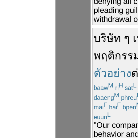
denying all c
pleading gui
withdrawal o
บริษัท
ๆ
เ
พฤติกรร
ตัวอย่าง
ต
M
H
L
baaw
ri
sat
M
daaeng
phreu
F
F
mai
hai
bpen
L
euun
"Our company
behavior and