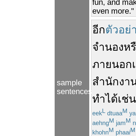
fun, and mak
even more."
อีก
ตัวอย่
จำนอง
หร
ภายนอก
สำนักงานท
sample
sentences
ทำได้
เช่
L
M
eek
dtuaa
ya
M
M
aehng
jam
n
M
M
khohn
phaai