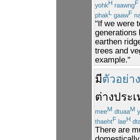
H
F
yohk
raawng
L
F
phak
gaaw
n
"If we were 
generations 
earthen ridge
trees and ve
example."
มี
ตัวอย่า
ต่างประเ
M
M
mee
dtuaa
y
F
H
thaeht
lae
dt
There are mu
domestically 