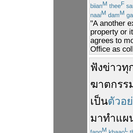
M
F
biian
thee
s
M
M
naai
dam
ga
"A another 
property or i
agrees to mo
Office as col
ฟัง
ข่าว
ทุ
ฆาตกรร
เป็น
ตัวอย
มา
ทำแผ
M
L
fang
khaao
t