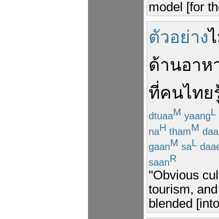
model [for t
ตัวอย่าง
ไ
ด้าน
อาห
ที่
คนไทย
ร
M
L
dtuaa
yaang
H
M
na
tham
daa
M
L
gaan
sa
daa
R
saan
"Obvious cul
tourism, and
blended [into