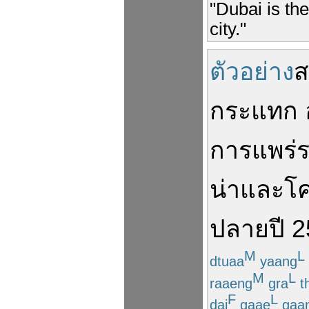
"Dubai is th
city."
ตัวอย่าง
ส
กระแทก
การแพร่
น่า
และ
โค
ปลาย
ปี
2
M
L
dtuaa
yaang
M
L
raaeng
gra
t
F
L
dai
gaae
gaa