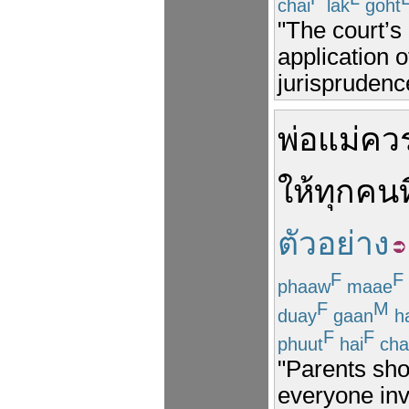
chai
lak
goht
"The court’s
application o
jurisprudenc
พ่อแม่
คว
ให้
ทุกคน
ท
ตัวอย่าง
F
F
phaaw
maae
F
M
duay
gaan
ha
F
F
phuut
hai
cha
"Parents sho
everyone invo