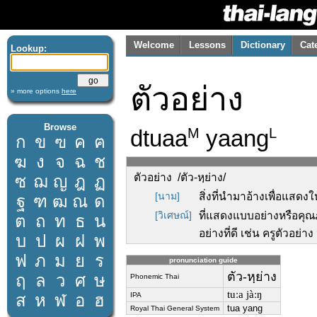
Welcome
Lessons
Dictionary
Cat
Lookup:
ตัวอย่าง
» more options
here
Browse
dtuaa
yaang
M
L
ก
ข
ฃ
ค
ฅ
ฆ
ง
จ
ฉ
ช
ตัวอย่าง /ตัว-หฺย่าง/
ซ
ฌ
ญ
ฎ
ฏ
[นาม]
สิ่งที่นำมาอ้างเพื่อแสดง
ฐ
ฑ
ฒ
ณ
ด
[วิเศษณ์]
ที่แสดงแบบอย่างหรือคุณภ
ต
ถ
ท
ธ
น
อย่างที่ดี เช่น ครูตัวอย่า
บ
ป
ผ
ฝ
พ
ฟ
ภ
ม
ย
ร
pronunciation guide
ตัว-หฺย่าง
ฤ
ล
ว
ศ
ษ
Phonemic Thai
tuːa jàːŋ
ส
ห
ฬ
อ
ฮ
IPA
tua yang
Royal Thai General System