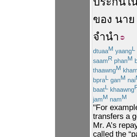
ประกัน
ใ
ของ
นาย
จำนำ
M
L
dtuaa
yaang
R
M
saam
phan
b
M
thaawng
kha
L
M
bpra
gan
nai
L
baat
khaawng
M
M
jam
nam
"For example
transfers a g
Mr. A’s repa
called the “