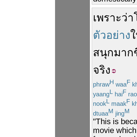
เพราะว่า
ตัวอย่าง
ใ
สนุก
มากข
จริง
H
F
phraw
waa
kh
L
F
yaang
hai
rao
L
F
nook
maak
k
M
M
dtuaa
jing
"This is bec
movie which