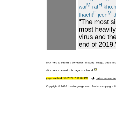
M
H
wai
rat
kho:
F
M
thaeht
jeen
d
"The most s
most heavily
virus and th
end of 2019.
click here to submit a correction, drawing, image, audio re
click here to e-mail this page to a friend
page cached 8/8/2026 7:11:02 PM
online source for
Copyright © 2026 thai-language.com. Portions copyright © 