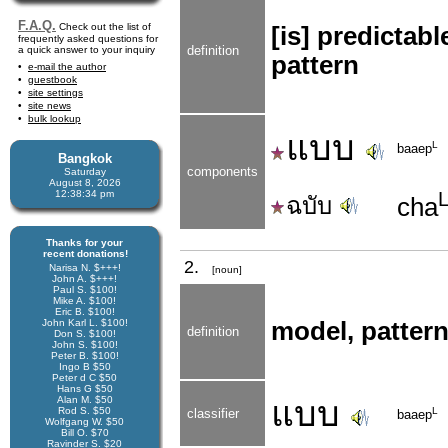
F.A.Q.
Check out the list of
[is] predictabl
frequently asked questions for
definition
a quick answer to your inquiry
pattern
e-mail the author
guestbook
site settings
site news
bulk lookup
แบบ
L
baaep
Bangkok
components
Saturday
August 8, 2026
12:38:34 pm
ฉบับ
cha
Thanks for your
recent donations!
2.
Narisa N. $+++!
[noun]
John A. $+++!
Paul S. $100!
Mike A. $100!
Eric B. $100!
John Karl L. $100!
model, pattern
definition
Don S. $100!
John S. $100!
Peter B. $100!
Ingo B $50
Peter d C $50
Hans G $50
Alan M. $50
แบบ
Rod S. $50
L
classifier
baaep
Wolfgang W. $50
Bill O. $70
Ravinder S. $20