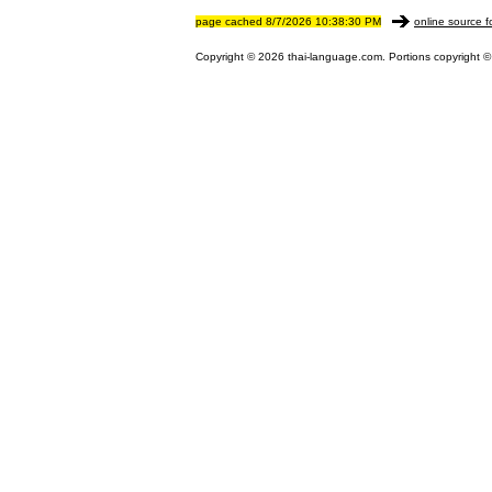
page cached 8/7/2026 10:38:30 PM
online source f
Copyright © 2026 thai-language.com. Portions copyright © 