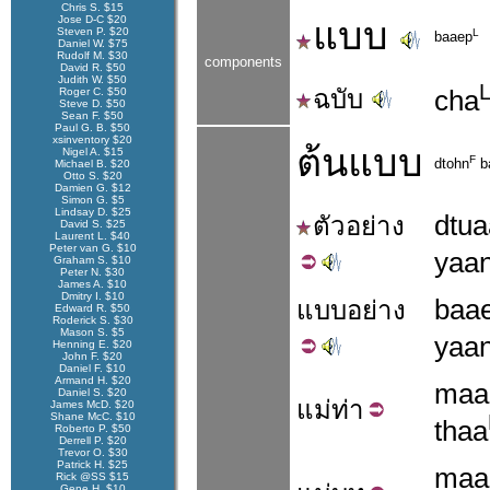
Chris S. $15
Jose D-C $20
แบบ
Steven P. $20
L
baaep
Daniel W. $75
Rudolf M. $30
components
David R. $50
Judith W. $50
ฉบับ
cha
Roger C. $50
Steve D. $50
Sean F. $50
Paul G. B. $50
xsinventory $20
ต้นแบบ
Nigel A. $15
F
dtohn
b
Michael B. $20
Otto S. $20
Damien G. $12
Simon G. $5
Lindsay D. $25
dtua
ตัว
อย่าง
David S. $25
Laurent L. $40
Peter van G. $10
yaa
Graham S. $10
Peter N. $30
James A. $10
Dmitry I. $10
baa
แบบ
อย่าง
Edward R. $50
Roderick S. $30
Mason S. $5
yaa
Henning E. $20
John F. $20
Daniel F. $10
Armand H. $20
maa
Daniel S. $20
แม่
ท่า
James McD. $20
Shane McC. $10
thaa
Roberto P. $50
Derrell P. $20
Trevor O. $30
Patrick H. $25
maa
Rick @SS $15
Gene H. $10