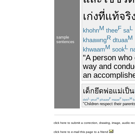
เก่ง
ที่
แท้จริ
M
F
L
khohn
thee
sa
R
M
sample
khaawng
dtuaa
sentences
M
L
khwaam
sook
n
"A person who c
way and conduct
an accomplishe
เด็ก
ยึด
พ่อแม่
เป็น
L
H
F
F
M
dek
yeut
phaaw
maae
bpen
b
"Children respect their parent
click here to submit a correction, drawing, image, audio re
click here to e-mail this page to a friend