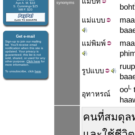
แม่
บท
synonyms
Aye A. M. $33
boht
S. Cummings $25
Will F. $20
maa
แม่
แบบ
baa
Get e-mail
maa
แม่
พิมพ์
Sign-up to join our mail­ing
list. You'll receive e­mail
notification when this site is
phi
updated. Your privacy is
guaran­teed; this list is not
sold, shared, or used for any
other purpose.
Click here
for
ruup
more infor­mation.
รูป
แบบ
To unsubscribe, click
here
.
baa
L
oo
อุทาหรณ์
haa
คน
ที่
สมดุล
และ
ใช้ชีวิต