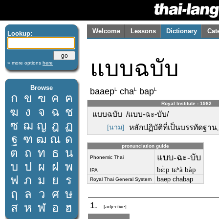
Welcome
Lessons
Dictionary
Cat
Lookup:
แบบฉบับ
» more options
here
Browse
L
L
L
baaep
cha
bap
ก
ข
ฃ
ค
ฅ
Royal Institute - 1982
ฆ
ง
จ
ฉ
ช
แบบฉบับ /แบบ-ฉะ-บับ/
ซ
ฌ
ญ
ฎ
ฏ
[นาม]
หลักปฏิบัติที่เป็นบรรทัดฐาน
ฐ
ฑ
ฒ
ณ
ด
pronunciation guide
ต
ถ
ท
ธ
น
แบบ-ฉะ-บับ
Phonemic Thai
บ
ป
ผ
ฝ
พ
bɛ̀ːp tɕʰà bàp
IPA
ฟ
ภ
ม
ย
ร
baep chabap
Royal Thai General System
ฤ
ล
ว
ศ
ษ
1.
ส
ห
ฬ
อ
ฮ
[adjective]