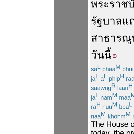
พระราชบั
รัฐบาล
แ
สาธารณู
วันนี้
L
M
sa
phaa
phu
L
L
H
ja
a
phip
raa
R
H
saawng
laan
L
M
ja
nam
maa
H
M
L
ra
nuu
bpa
M
M
naa
khohm
n
The House of
today .the p