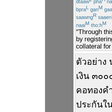
dtaaw
pha
na
L
M
bpra
gan
ga
R
saawng
saaen
M
M
naai
tho:h
"Through thi
by registerin
collateral f
ตัวอย่าง
เงิน
๓๐๐
คอ
ทองค
ประกัน
ใ