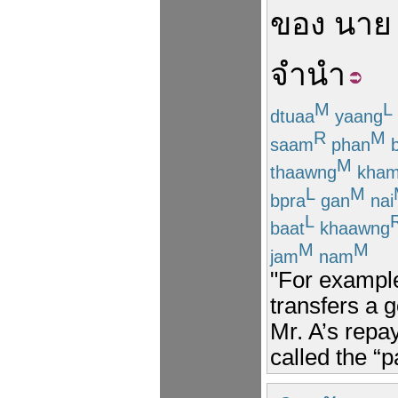
ของ
นาย
จำนำ
M
L
dtuaa
yaang
R
M
saam
phan
b
M
thaawng
kha
L
M
bpra
gan
nai
L
baat
khaawng
M
M
jam
nam
"For example
transfers a g
Mr. A’s repa
called the “