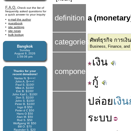
F.A.Q.
Check out the list of
frequently asked questions for
a quick answer to your inquiry
definition
a (monetary
e-mail the author
guestbook
site settings
site news
bulk lookup
ศัพท์ธุรกิจ การเง
categories
Bangkok
Business, Finance, an
Sunday
August 9, 2026
1:59:06 pm
เงิน
components
Thanks for your
recent donations!
กู้
Narisa N. $+++!
John A. $+++!
Paul S. $100!
Mike A. $100!
Eric B. $100!
John Karl L. $100!
ปล่อย
เงินก
Don S. $100!
John S. $100!
Peter B. $100!
Ingo B $50
Peter d C $50
Hans G $50
ระบบ
Alan M. $50
Rod S. $50
Wolfgang W. $50
Bill O. $70
Ravinder S. $20