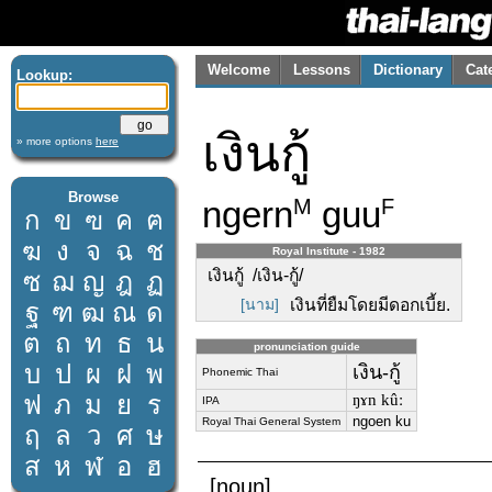
Welcome
Lessons
Dictionary
Cat
Lookup:
เงินกู้
» more options
here
Browse
ngern
guu
M
F
ก
ข
ฃ
ค
ฅ
ฆ
ง
จ
ฉ
ช
Royal Institute - 1982
เงินกู้ /เงิน-กู้/
ซ
ฌ
ญ
ฎ
ฏ
[นาม]
เงินที่ยืมโดยมีดอกเบี้ย.
ฐ
ฑ
ฒ
ณ
ด
ต
ถ
ท
ธ
น
pronunciation guide
บ
ป
ผ
ฝ
พ
เงิน-กู้
Phonemic Thai
ฟ
ภ
ม
ย
ร
ŋɤn kûː
IPA
ngoen ku
Royal Thai General System
ฤ
ล
ว
ศ
ษ
ส
ห
ฬ
อ
ฮ
[noun]