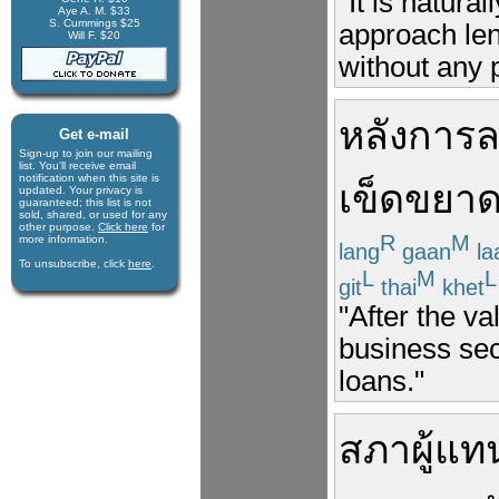
"It is natura
Aye A. M. $33
S. Cummings $25
approach lend
Will F. $20
without any 
หลัง
การ
ล
Get e-mail
Sign-up to join our mail­ing
list. You'll receive e­mail
notification when this site is
เข็ดขยา
updated. Your privacy is
guaran­teed; this list is not
sold, shared, or used for any
other purpose.
Click here
for
R
M
more infor­mation.
lang
gaan
la
To unsubscribe, click
here
.
L
M
L
git
thai
khet
"After the va
business sec
loans."
สภาผู้แ