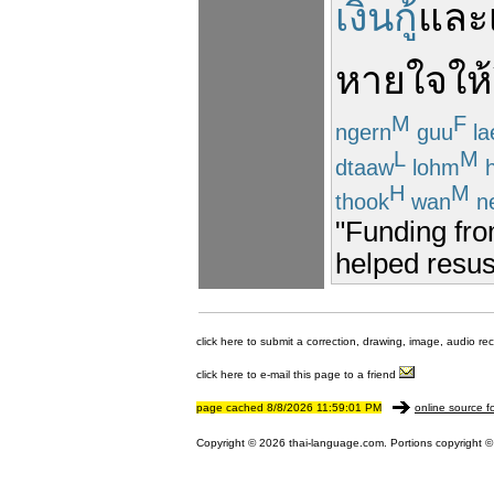
เงินกู้
และ
หายใจ
ให้
M
F
ngern
guu
la
L
M
dtaaw
lohm
h
H
M
thook
wan
n
"Funding from
helped resusc
click here to submit a correction, drawing, image, audio re
click here to e-mail this page to a friend
page cached 8/8/2026 11:59:01 PM
online source f
Copyright © 2026 thai-language.com. Portions copyright © 