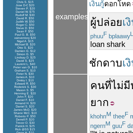
เงินกู้
ดอก
โหด
Chris S. $15
Jose D-C $20
Steven P. $20
Daniel W. $75
examples
Rudolf M. $30
ผู้
ปล่อย
เงิ
David R. $50
Judith W. $50
Roger C. $50
Steve D. $50
Sean F. $50
F
phuu
bplaawy
Paul G. B. $50
xsinventory $20
Nigel A. $15
loan shark
Michael B. $20
Otto S. $20
Damien G. $12
Simon G. $5
Lindsay D. $25
ชักดาบ
เงิ
David S. $25
Laurent L. $40
Peter van G. $10
Graham S. $10
Peter N. $30
James A. $10
Dmitry I. $10
คน
ที่
ไม่มี
Edward R. $50
Roderick S. $30
Mason S. $5
Henning E. $20
John F. $20
ยาก
Daniel F. $10
Armand H. $20
Daniel S. $20
James McD. $20
M
F
Shane McC. $10
khohn
thee
m
Roberto P. $50
Derrell P. $20
M
F
Trevor O. $30
ngern
guu
da
Patrick H. $25
Rick @SS $15
Gene H. $10