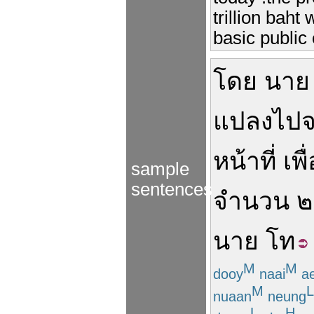
trillion baht
basic public
โดย
นาย
แปลง
ไป
หน้าที่
เพื
sample
sentences
จำนวน
๒
นาย
โท
M
M
dooy
naai
a
M
L
nuaan
neung
L
H