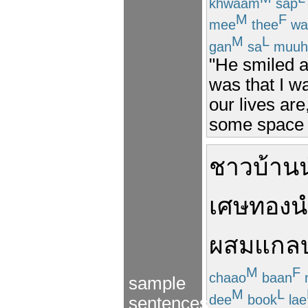
khwaam
sap
M
F
mee
thee
wa
M
L
gan
sa
muuh
"He smiled an
was that I w
our lives are
some space t
ชาวบ้าน
เศษ
ทอง
น
ผสม
แกล
M
F
chaao
baan
sample
M
L
dee
book
lae
sentences