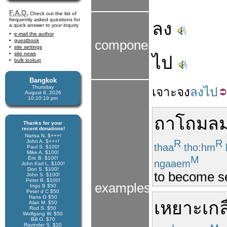
F.A.Q.
Check out the list of
frequently asked questions for
ลง
a quick answer to your inquiry
e-mail the author
guestbook
components
site settings
site news
ไป
bulk lookup
Bangkok
Thursday
เจาะจง
ลงไป
August 6, 2026
10:10:20 pm
ถาโถม
ล
Thanks for your
recent donations!
Narisa N. $+++!
R
R
John A. $+++!
thaa
tho:hm
Paul S. $100!
Mike A. $100!
M
Eric B. $100!
ngaaem
John Karl L. $100!
Don S. $100!
to become se
John S. $100!
Peter B. $100!
examples
Ingo B $50
Peter d C $50
Hans G $50
เหยาะ
เกล
Alan M. $50
Rod S. $50
Wolfgang W. $50
Bill O. $70
Ravinder S. $20