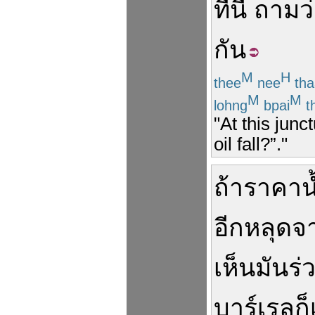
ทีนี้
ถาม
ว
กัน
M
H
thee
nee
th
M
M
lohng
bpai
t
"At this junc
oil fall?”."
ถ้า
ราคา
น
อีก
หลุด
จ
เห็น
มัน
ร่
บาร์เรล
ก็