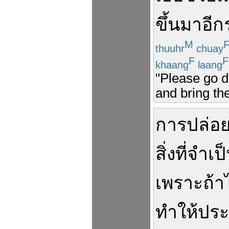
ขึ้นมา
อีก
M
thuuhr
chuay
F
F
khaang
laang
"Please go 
and bring th
การ
ปล่อย
สิ่งที่
จำเป
เพราะ
ถ้า
ทำให้
ประ