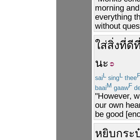
morning and 
everything t
without ques
ใส่
สิ่ง
ที่ดีท
นะ
L
L
sai
sing
thee
M
F
baai
gaaw
d
"However, we
our own hear
be good [eno
หยิบ
กระป