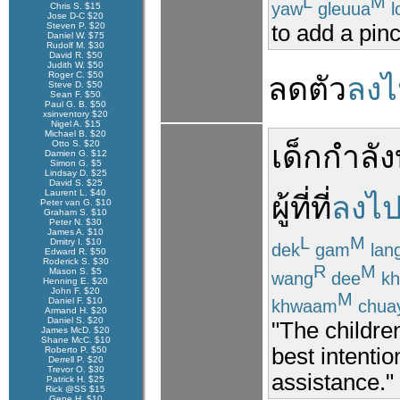
L
M
yaw
gleuua
l
Chris S. $15
Jose D-C $20
to add a pinc
Steven P. $20
Daniel W. $75
Rudolf M. $30
David R. $50
Judith W. $50
Roger C. $50
ลด
ตัว
ลงไ
Steve D. $50
Sean F. $50
Paul G. B. $50
xsinventory $20
Nigel A. $15
Michael B. $20
Otto S. $20
เด็ก
กำลัง
Damien G. $12
Simon G. $5
Lindsay D. $25
David S. $25
Laurent L. $40
ผู้ที่
ที่
ลงไ
Peter van G. $10
Graham S. $10
Peter N. $30
James A. $10
L
M
Dmitry I. $10
dek
gam
lan
Edward R. $50
Roderick S. $30
R
M
Mason S. $5
wang
dee
kh
Henning E. $20
John F. $20
M
Daniel F. $10
khwaam
chua
Armand H. $20
Daniel S. $20
"The childre
James McD. $20
Shane McC. $10
best intenti
Roberto P. $50
Derrell P. $20
Trevor O. $30
assistance."
Patrick H. $25
Rick @SS $15
Gene H. $10