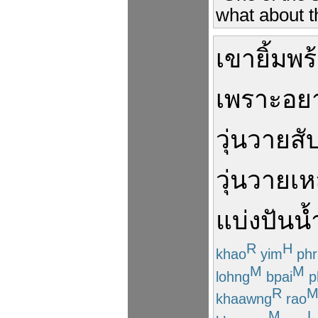
what about t
เขา
ยิ้ม
พร
เพราะ
อย
วุ่นวาย
สั
วุ่นวาย
เห
แบ่งปัน
น้
R
H
khao
yim
ph
M
M
lohng
bpai
p
R
khaawng
rao
M
L