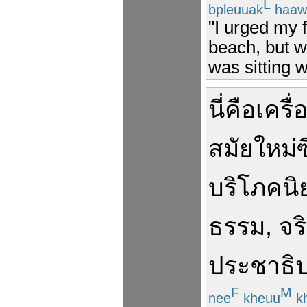
L
bpleuuak
haaw
"I urged my 
beach, but w
was sitting 
นี่
คือ
เครื่
สมัยใหม่
ซ
บริโภคนิ
ธรรม
,
จร
ประชาธิ
F
M
nee
kheuu
k