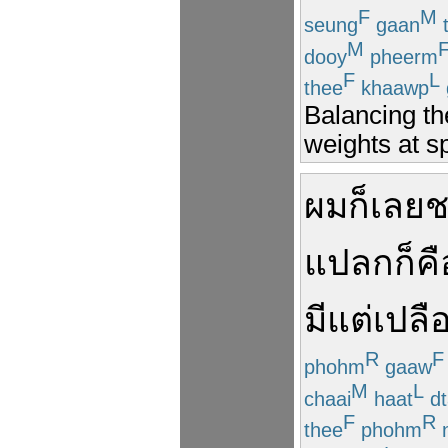
F
M
seung
gaan
M
dooy
pheerm
F
L
thee
khaawp
Balancing t
weights at sp
ผม
ก็เลย
ช
แปลก
ก็คื
มี
แต่
เปลื
R
F
phohm
gaaw
M
L
chaai
haat
dt
F
R
thee
phohm