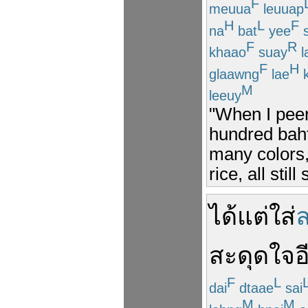
F
meuua
leuuap
H
L
F
na
bat
yee
s
F
R
khaao
suay
l
F
H
glaawng
lae
k
M
leeuy
"When I peer
hundred baht 
many colors,
rice, all stil
ได้แต่
ใส่
สะดุดใจ
อ
F
L
dai
dtaae
sai
M
M