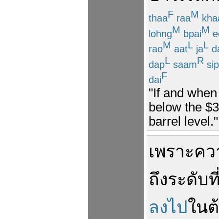
F
M
thaa
raa
kha
M
M
lohng
bpai
e
M
L
L
rao
aat
ja
d
L
R
dap
saam
sip
F
dai
"If and when 
below the $39
barrel level."
เพราะ
คว
ถึง
ระดับ
ที
ลงไป
ใน
ต