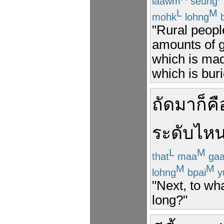
laawm
seung
L
M
mohk
lohng
b
"Rural peopl
amounts of g
which is made
which is bur
ถัด
มา
ก็คื
ระดับ
ไห
L
M
that
maa
ga
M
M
lohng
bpai
y
"Next, to wha
long?"