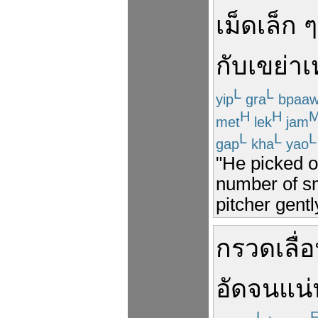
เม็ด
เล็ก
กับ
เขย่า
เ
L
L
yip
gra
bpaaw
H
H
met
lek
jam
L
L
L
gap
kha
yao
"He picked o
number of sm
pitcher gentl
กรวด
เลื
อัด
จน
แน่
L