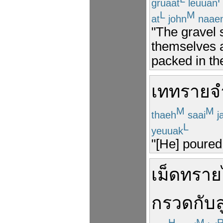
gruaat
leuuan
L
M
at
john
naae
"The gravel s
themselves a
packed in the
เท
ทราย
จ
M
M
thaeh
saai
j
L
yeuuak
"[He] poured 
เม็ด
ทราย
กรวด
กับ
ล
H
M