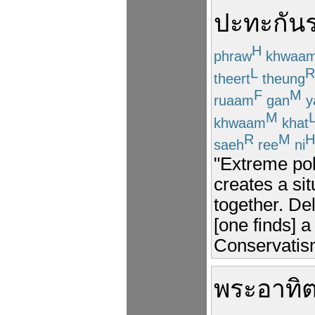
ปะทะ
กัน
H
phraw
khwaa
L
R
theert
theung
F
M
ruaam
gan
y
M
khwaam
khat
R
M
H
saeh
ree
ni
"Extreme pol
creates a si
together. Del
[one finds] 
Conservatis
พระอาทิต