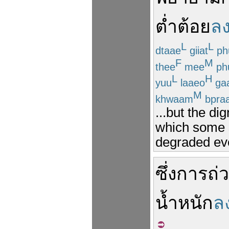
ต่ำต้อย
ล
L
L
dtaae
giiat
ph
F
M
thee
mee
ph
L
H
yuu
laaeo
ga
M
khwaam
bpraa
...but the dig
which some 
degraded eve
ซึ่ง
การถ่ว
น้ำหนัก
ล