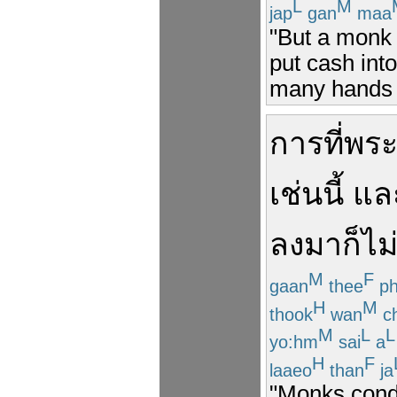
L
M
jap
gan
maa
"But a monk 
put cash int
many hands a
การที่
พร
เช่นนี้
แล
ลงมา
ก็
ไม
M
F
gaan
thee
ph
H
M
thook
wan
c
M
L
L
yo:hm
sai
a
H
F
laaeo
than
ja
"Monks condu