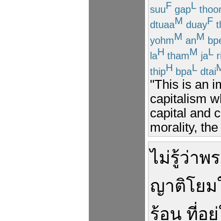
F
L
suu
gap
thoo
M
F
dtuaa
duay
t
M
M
yohm
an
bp
H
M
L
la
tham
ja
r
H
L
thip
bpa
dtai
"This is an 
capitalism wh
capital and 
morality, th
ไม่
รู้
ว่า
พร
ญาติโยม
ร้อน
ที่
อยู่