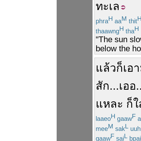
ทะเล
H
M
phra
aa
thit
H
H
thaawng
tha
"The sun slow
below the ho
แล้วก็
เอา
สัก
...
เออ
.
แหละ
ก็
ใ
H
F
laaeo
gaaw
a
M
L
mee
sak
uuh
F
L
gaaw
sai
bpai