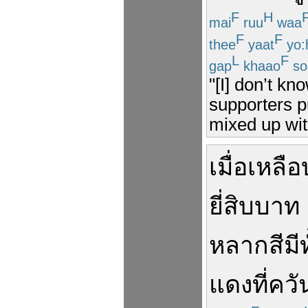
F
H
mai
ruu
waa
F
F
thee
yaat
yo:
L
F
gap
khaao
so
"[I] don’t k
supporters p
mixed up wit
เมื่อ
เหลือ
ยี่สิบ
บาท
หลากสี
มี
ท
แดง
ที่
ควั