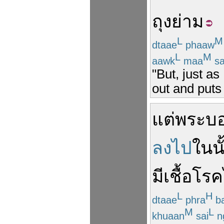
ถุงย่าม
L
M
dtaae
phaaw
L
M
aawk
maa
sa
"But, just as 
out and puts 
แต่
พระ
บ
ลงไป
ใน
น
มี
เชื้อโรค
L
H
dtaae
phra
b
M
L
khuaan
sai
n