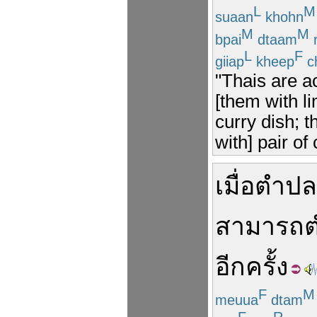
L
M
suaan
khohn
M
M
bpai
dtaam
L
F
giiap
kheep
c
"Thais are a
[them with li
curry dish; 
with] pair of
เมื่อ
ตำ
ปล
สามารถ
อีกครั้ง
F
M
meuua
dtam
F
R