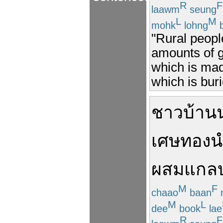
R
F
laawm
seung
L
M
mohk
lohng
b
"Rural peopl
amounts of g
which is made
which is bur
ชาวบ้าน
เศษ
ทอง
น
ผสม
แกล
M
F
chaao
baan
M
L
dee
book
lae
R
F