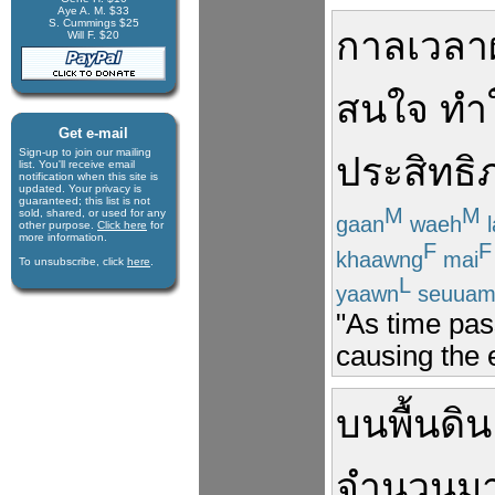
Aye A. M. $33
S. Cummings $25
กาลเวลา
Will F. $20
สนใจ
ทำใ
Get e-mail
Sign-up to join our mail­ing
ประสิทธิ
list. You'll receive e­mail
notification when this site is
updated. Your privacy is
guaran­teed; this list is not
M
M
sold, shared, or used for any
gaan
waeh
l
other purpose.
Click here
for
more infor­mation.
F
F
khaawng
mai
To unsubscribe, click
here
.
L
yaawn
seuua
"As time pas
causing the e
บน
พื้นดิน
จำนวน
ม