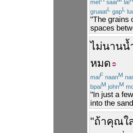
met
saai
lai
L
L
gruaat
gap
lu
"The grains 
spaces betwe
ไม่นาน
น้
หมด
F
M
mai
naan
na
M
M
bpai
john
mo
"In just a f
into the sand
"
ถ้า
คุณ
ใส