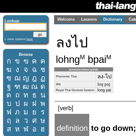
Welcome
Lessons
Dictionary
Cat
Lookup:
ลงไป
» more options
here
Browse
lohng
bpai
M
M
ก
ข
ฃ
ค
ฅ
ฆ
ง
จ
ฉ
ช
pronunciation guide
ลง-ไป
ซ
ฌ
ญ
ฎ
ฏ
Phonemic Thai
loŋ paj
ฐ
ฑ
ฒ
ณ
ด
IPA
long pai
Royal Thai General System
ต
ถ
ท
ธ
น
บ
ป
ผ
ฝ
พ
[verb]
ฟ
ภ
ม
ย
ร
ฤ
ล
ว
ศ
ษ
definition
to go down;
ส
ห
ฬ
อ
ฮ