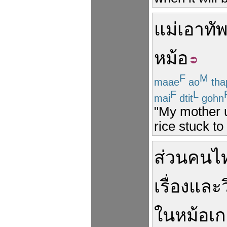
แม่
เอา
ทัพ
หม้อ
F
M
maae
ao
tha
F
L
mai
dtit
gohn
"My mother u
rice stuck to
ส่วน
คนไ
เรื่อง
และ
ว
ใน
หม้อ
เ