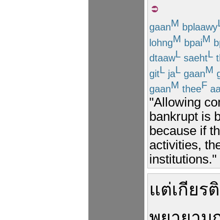
M
gaan
bplaawy
M
M
lohng
bpai
b
L
L
dtaaw
saeht
t
L
L
M
git
ja
gaan
M
F
gaan
thee
a
"Allowing co
bankrupt is 
because if th
activities, 
institutions."
แต่
เกียรติ
พยายาม