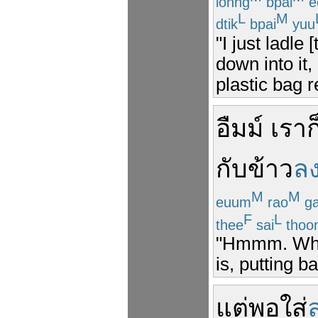
lohng
bpai
e
L
M
dtik
bpai
yuu
"I just ladle 
down into it
plastic bag r
อืมม์
เรา
ก
กับข้าว
ล
M
M
euum
rao
g
F
L
thee
sai
thoo
"Hmmm. What 
is, putting b
แต่
พอ
ใส่