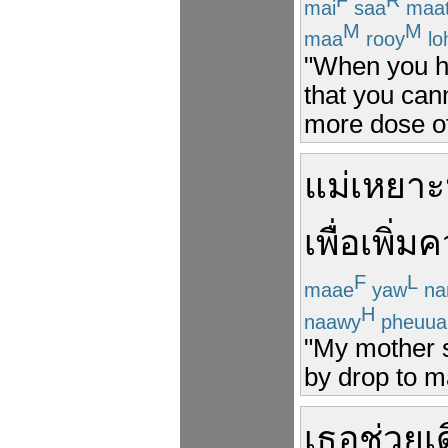
mai
saa
maa
M
M
maa
rooy
lo
"When you ha
that you cann
more dose of
แม่
เหยาะ
เพื่อ
เพิ่ม
ค
F
L
maae
yaw
na
H
naawy
pheuua
"My mother s
by drop to ma
เธอ
ช่วย
เ