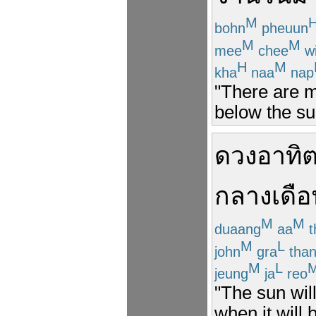
M
bohn
pheuun
M
M
mee
chee
wi
H
M
kha
naa
nap
"There are m
below the su
ดวงอาทิต
กลางเดือ
M
M
duaang
aa
t
M
L
john
gra
tha
M
L
jeung
ja
reo
"The sun will
when it will b