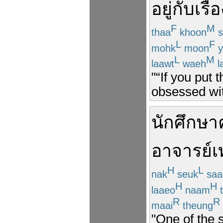
อยู่
กับ
เรื่
F
M
thaa
khoon
s
L
F
mohk
moon
y
L
M
laawt
waeh
l
"“If you put 
obsessed with 
นักศึกษา
อาจารย์
เ
H
L
nak
seuk
saa
H
H
laaeo
naam
t
R
R
maai
theung
"One of the 