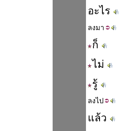
อะไร
ลง
มา
ก็
ไม่
รู้
ลง
ไป
แล้ว