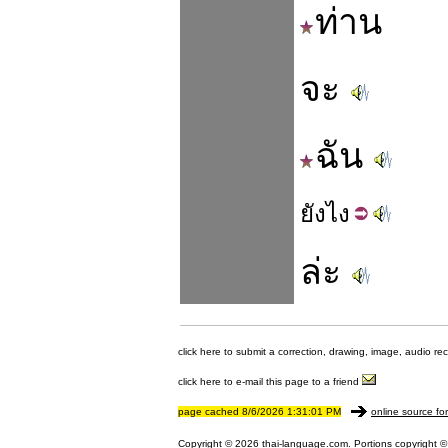
ท่าน
จะ
ฉัน
ยัง
ไง
ล่ะ
click here to submit a correction, drawing, image, audio re
click here to e-mail this page to a friend
page cached 8/6/2026 1:31:01 PM
online source fo
Copyright © 2026 thai-language.com. Portions copyright © 