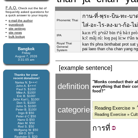
F.A.Q.
Check out the list of
frequently asked questions for
กาน-ที่-พฺระ-บิน-ทะ-บาด
a quick answer to your inquiry
Phonemic Thai
e-mail the author
ไส่-อะ-ไร-ลง-มา-ก้อ-ไม่-
guestbook
site settings
kaːn tʰîː pʰráʔ bin tʰá bàːt pro
site news
IPA
bulk lookup
kɔ̂ː mâj rúː loŋ paj lɛ́ːw tʰân t
Royal Thai
kan thi phra binthabat prot sat
General
Bangkok
pai laeo than cha chan yang ng
System
Friday
August 7, 2026
3:31:06 am
[example sentence]
Thanks for your
recent donations!
"Monks conduct their al
Narisa N. $+++!
definition
John A. $+++!
everything that their c
Paul S. $100!
food?"
Mike A. $100!
Eric B. $100!
John Karl L. $100!
Don S. $100!
John S. $100!
» 
categories
Reading Exercise
Peter B. $100!
Ingo B $50
Reading Exercise » Cult
Peter d C $50
Hans G $50
Alan M. $50
การ
ที่
Rod S. $50
Wolfgang W. $50
Bill O. $70
Ravinder S. $20