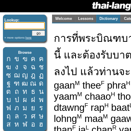
Welcome
Lessons
Dictionary
Cat
Lookup:
การที่พระบิณฑบา
» more options
here
นี้ และต้องรับบาต
Browse
ก
ข
ฃ
ค
ฅ
ฆ
ง
จ
ฉ
ช
ลงไป แล้วท่านจะฉ
ซ
ฌ
ญ
ฎ
ฏ
ฐ
ฑ
ฒ
ณ
ด
gaan
thee
phra
M
F
H
ต
ถ
ท
ธ
น
yaam
chaao
tho
M
H
บ
ป
ผ
ฝ
พ
dtawng
rap
baat
F
H
ฟ
ภ
ม
ย
ร
ฤ
ล
ว
ศ
ษ
lohng
maa
gaa
M
M
ส
ห
ฬ
อ
ฮ
than
ja
chan
ya
F
L
R