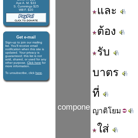
Aye A. M. $33
และ
S. Cummings $25
Will F. $20
ต้อง
Get e-mail
Sign-up to join our mail­ing
list. You'll receive e­mail
รับ
notification when this site is
updated. Your privacy is
guaran­teed; this list is not
sold, shared, or used for any
other purpose.
Click here
for
more infor­mation.
บาตร
To unsubscribe, click
here
.
ที่
components
ญาติ
โยม
ใส่