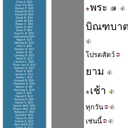
Chris S. $15
พระ
Jose D-C $20
Steven P. $20
Daniel W. $75
Rudolf M. $30
David R. $50
Judith W. $50
บิณฑบา
Roger C. $50
Steve D. $50
Sean F. $50
Paul G. B. $50
xsinventory $20
Nigel A. $15
Michael B. $20
Otto S. $20
Damien G. $12
Simon G. $5
โปรด
สัตว์
Lindsay D. $25
David S. $25
Laurent L. $40
Peter van G. $10
ยาม
Graham S. $10
Peter N. $30
James A. $10
Dmitry I. $10
Edward R. $50
Roderick S. $30
เช้า
Mason S. $5
Henning E. $20
John F. $20
Daniel F. $10
Armand H. $20
Daniel S. $20
ทุก
วัน
James McD. $20
Shane McC. $10
Roberto P. $50
Derrell P. $20
Trevor O. $30
เช่น
นี้
Patrick H. $25
Rick @SS $15
Gene H. $10