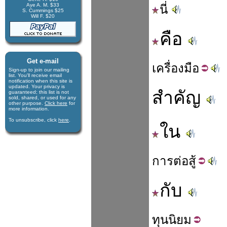
Aye A. M. $33
นี่
S. Cummings $25
Will F. $20
คือ
Get e-mail
เครื่อง
มือ
Sign-up to join our mail­ing
list. You'll receive e­mail
notification when this site is
updated. Your privacy is
สำคัญ
guaran­teed; this list is not
sold, shared, or used for any
other purpose.
Click here
for
more infor­mation.
To unsubscribe, click
here
.
ใน
การ
ต่อ
สู้
กับ
ทุน
นิยม