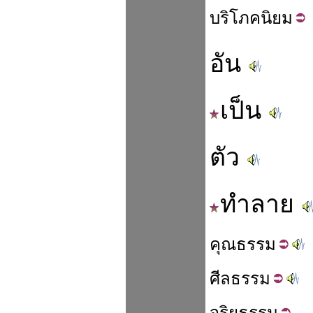
บริโภค
นิยม
อัน
เป็น
ตัว
ทำลาย
คุณ
ธรรม
ศีล
ธรรม
จริย
ธรรม