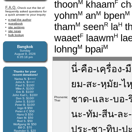
thoon
khaam
ch
M
F
F.A.Q.
Check out the list of
frequently asked questions for
yohm
an
bpen
M
M
M
a quick answer to your inquiry
e-mail the author
tham
seen
la
t
M
R
H
guestbook
site settings
site news
waaet
laawm
la
F
H
bulk lookup
lohng
bpai
M
M
Bangkok
Sunday
August 9, 2026
6:35:19 pm
นี่-คือ-เคฺรื่อง
Thanks for your
recent donations!
Narisa N. $+++!
ยม-สะ-หฺมัย-ไหฺ
John A. $+++!
Paul S. $100!
Mike A. $100!
Eric B. $100!
John Karl L. $100!
ชาด-และ-บอ-ริ
Phonemic
Don S. $100!
Thai
John S. $100!
Peter B. $100!
Ingo B $50
นะ-ทัม-สีน-ละ-
Peter d C $50
Hans G $50
Alan M. $50
Rod S. $50
Wolfgang W. $50
ปฺระ-ชา-ทิบ-ป
Bill O. $70
Ravinder S. $20