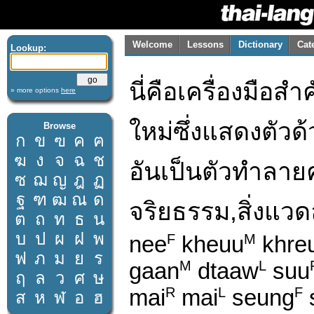
Welcome
Lessons
Dictionary
Cat
Lookup:
นี่คือเครื่องมือส
» more options
here
ใหม่ซึ่งแสดงตัว
Browse
ก
ข
ฃ
ค
ฅ
ฆ
ง
จ
ฉ
ช
อันเป็นตัวทำลาย
ซ
ฌ
ญ
ฎ
ฏ
ฐ
ฑ
ฒ
ณ
ด
จริยธรรม,สิ่งแ
ต
ถ
ท
ธ
น
บ
ป
ผ
ฝ
พ
nee
kheuu
khre
F
M
ฟ
ภ
ม
ย
ร
gaan
dtaaw
suu
M
L
ฤ
ล
ว
ศ
ษ
mai
mai
seung
R
L
F
ส
ห
ฬ
อ
ฮ