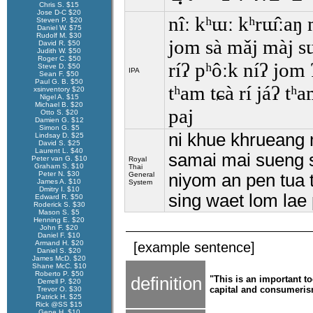
Chris S. $15
Jose D-C $20
nîː kʰɯː kʰrɯ̂ːaŋ 
Steven P. $20
Daniel W. $75
Rudolf M. $30
jom sà mǎj màj sɯ
David R. $50
Judith W. $50
Roger C. $50
ríʔ pʰôːk níʔ jom
Steve D. $50
IPA
Sean F. $50
Paul G. B. $50
tʰam tɕà rí jáʔ tʰa
xsinventory $20
Nigel A. $15
Michael B. $20
paj
Otto S. $20
Damien G. $12
Simon G. $5
ni khue khrueang 
Lindsay D. $25
David S. $25
Laurent L. $40
samai mai sueng s
Peter van G. $10
Royal
Graham S. $10
Thai
Peter N. $30
General
niyom an pen tua 
James A. $10
System
Dmitry I. $10
sing waet lom lae 
Edward R. $50
Roderick S. $30
Mason S. $5
Henning E. $20
John F. $20
Daniel F. $10
Armand H. $20
[example sentence]
Daniel S. $20
James McD. $20
Shane McC. $10
Roberto P. $50
definition
"This is an important t
Derrell P. $20
capital and consumerism
Trevor O. $30
Patrick H. $25
Rick @SS $15
Gene H. $10