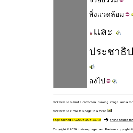
สิ่ง
แวดล้อม
และ
ประชาธิ
ลง
ไป
click here to submit a correction, drawing, image, audio re
click here to e-mail this page to a friend
page cached 8/9/2026 4:35:14 AM
online source for
Copyright © 2026 thai-language.com. Portions copyright © 