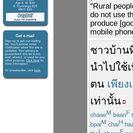
Aye A. M. $33
"Rural peop
S. Cummings $25
Will F. $20
do not use th
produce [goo
mobile phones
Get e-mail
Sign-up to join our mail­ing
list. You'll receive e­mail
ชาวบ้าน
ท
notification when this site is
updated. Your privacy is
guaran­teed; this list is not
sold, shared, or used for any
other purpose.
Click here
for
นำไป
ใช้
เ
more infor­mation.
To unsubscribe, click
here
.
ตน
เพียง
เท่านั้น
M
F
chaao
baan
M
H
bpai
chai
ha
L
F