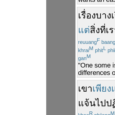
เรื่อง
บาง
เ
แต่
สิ่งที่
เร
F
reuuang
baan
M
L
khrai
phit
phi
M
gan
"One some is
differences o
เขา
เพียง
แจ้น
ไป
ปฏ
R
M