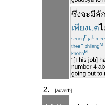
ซึ่ง
จะ
มี
ลั
เพียงแต่
ไ
F
L
seung
ja
mee
F
M
thee
phiiang
M
khohn
"[This job] h
number 4 abo
going out to
2.
[adverb]