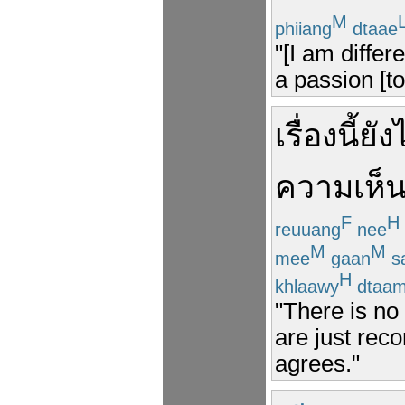
M
phiiang
dtaae
"[I am differ
a passion [to
เรื่องนี้
ยัง
ความเห็
F
H
reuuang
nee
M
M
mee
gaan
s
H
khlaawy
dtaa
"There is no
are just rec
agrees."