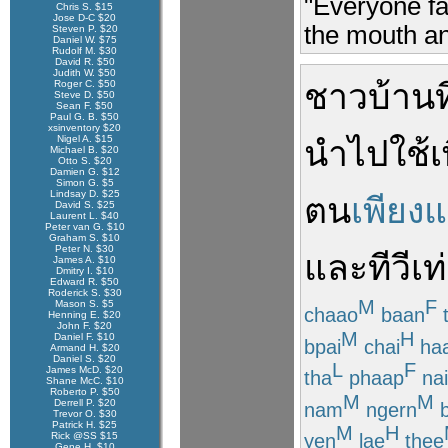
"Everyone fa
Chris S. $15
Jose D-C $20
the mouth an
Steven P. $20
Daniel W. $75
Rudolf M. $30
David R. $50
Judith W. $50
ชาวบ้าน
ท
Roger C. $50
Steve D. $50
Sean F. $50
Paul G. B. $50
xsinventory $20
Nigel A. $15
นำไป
ใช้
เ
Michael B. $20
Otto S. $20
Damien G. $12
Simon G. $5
Lindsay D. $25
ตน
เพียงแ
David S. $25
Laurent L. $40
Peter van G. $10
Graham S. $10
Peter N. $30
และ
ทีวี
เท
James A. $10
Dmitry I. $10
Edward R. $50
Roderick S. $30
M
F
Mason S. $5
chaao
baan
Henning E. $20
John F. $20
M
H
Daniel F. $10
bpai
chai
ha
Armand H. $20
Daniel S. $20
L
F
James McD. $20
tha
phaap
nai
Shane McC. $10
Roberto P. $50
M
M
Derrell P. $20
nam
ngern
b
Trevor O. $30
Patrick H. $25
M
H
yen
lae
thee
Rick @SS $15
Gene H. $10