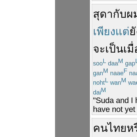
สุดา
กับ
ผ
เพียงแต่
ย
จะ
เป็น
เมื
L
M
soo
daa
gap
M
F
gan
naae
na
L
M
noht
wan
wa
M
dai
"Suda and I 
have not yet 
คนไทย
หร