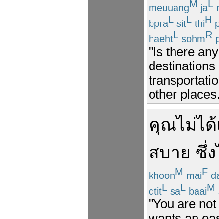
M
L
meuuang
ja
L
L
H
bpra
sit
thi
p
L
R
haeht
sohm
p
"Is there any
destinations 
transportati
other places.
คุณ
ไม่ได้
สบาย
ซึ่ง
M
F
khoon
mai
da
L
L
M
dtit
sa
baai
"You are not
wants an easy