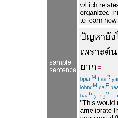
which relate
organized in
to learn how
ปัญหา
ยัง
เพราะ
ต้น
sample
ยาก
sentences
M
R
bpan
haa
ya
M
F
lohng
dai
ba
R
M
haa
yang
le
"This would 
ameliorate t
deep and diff