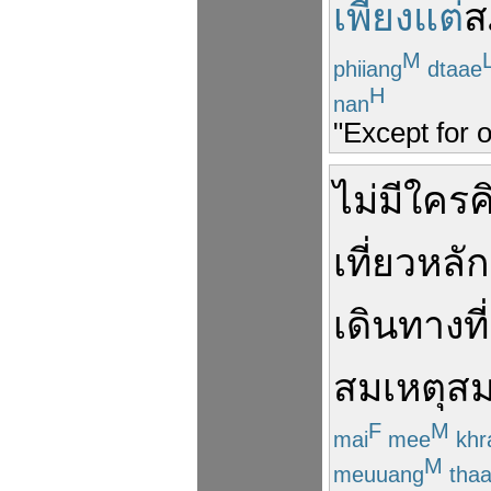
เพียงแต่
ส
M
phiiang
dtaae
H
nan
"Except for 
ไม่มีใคร
ค
เที่ยว
หลัก
เดินทาง
ที
สมเหตุส
F
M
mai
mee
khr
M
meuuang
tha