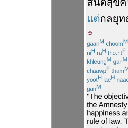
สันติสุข
ค
แต่
กลยุทธ
M
M
gaan
choom
H
H
F
ni
ra
tho:ht
M
M
khleung
gan
F
chaawp
tham
H
H
yoot
lae
naa
M
gan
"The objecti
the Amnesty 
happiness an
rule of law. 