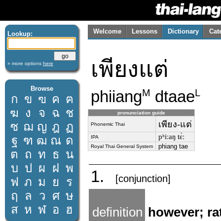
Welcome
Lessons
Dictionary
Cat
Lookup:
เพียงแต่
» more options
here
Browse
phiiang
dtaae
M
L
ก
ข
ฃ
ค
ฅ
ฆ
ง
จ
ฉ
ช
pronunciation guide
เพียง-แต่
ซ
ฌ
ญ
ฎ
ฏ
Phonemic Thai
pʰiːaŋ tɛ̀ː
ฐ
ฑ
ฒ
ณ
ด
IPA
phiang tae
Royal Thai General System
ต
ถ
ท
ธ
น
บ
ป
ผ
ฝ
พ
1.
[conjunction]
ฟ
ภ
ม
ย
ร
ฤ
ล
ว
ศ
ษ
ส
ห
ฬ
อ
ฮ
definition
however; rat