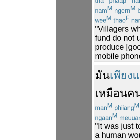
tha
phaap
nai
M
M
nam
ngern
b
M
F
wee
thao
na
"Villagers 
fund do not u
produce [goo
mobile phones
มัน
เพียงแ
เหมือน
ค
M
M
man
phiiang
M
ngaan
meuua
"It was just 
a human wou