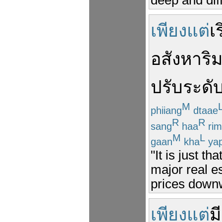
เพียงแต่
เร
อสังหาริม
ปรับ
ระดั
M
phiiang
dtaae
R
R
sang
haa
rim
M
L
gaan
kha
ya
"It is just t
major real e
prices down
เพียงแต่
มี