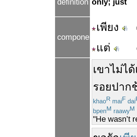
definition
only; just
เพียง
components
แต่
เขา
ไม่ได้
รอย
ปากช
R
F
khao
mai
dai
M
M
bpen
raawy
"He wasn’t r