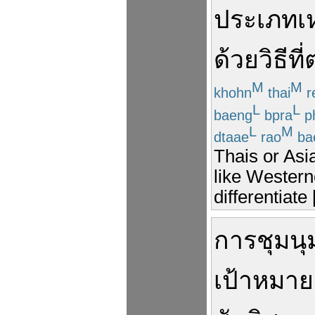
ประเภท
เ
ด้วย
วิธี
ที่
M
M
khohn
thai
r
L
L
baeng
bpra
p
L
M
dtaae
rao
ba
Thais or Asia
like Westerne
differentiate
การชุมนุ
เป้าหมาย