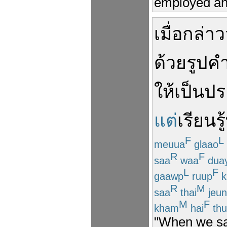
employed and
เมื่อ
กล่าว
ด้วย
รูป
ค
ให้เป็น
ปร
แต่
เรียนรู้
F
L
meuua
glaao
R
F
saa
waa
dua
L
F
gaawp
ruup
k
R
M
saa
thai
jeu
M
F
kham
hai
thu
"When we say