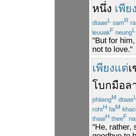
หนึ่ง
เพีย
L
R
dtaae
sam
ra
F
L
leuuak
neung
"But for him
not to love."
เพียงแต่
เ
โบกมือ
ล
M
phiiang
dtaae
H
M
roht
fai
khao
H
F
thaai
thee
na
"He, rather, 
goodbye to he