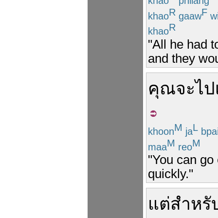
khao
phiiang
R
F
khao
gaaw
w
R
khao
"All he had 
and they wou
คุณ
จะ
ไปเ
M
L
khoon
ja
bpa
M
M
maa
reo
"You can go 
quickly."
แต่
สำหรั