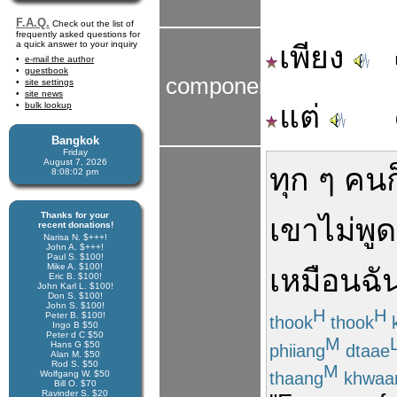
F.A.Q.
Check out the list of
frequently asked questions for
a quick answer to your inquiry
เพียง
e-mail the author
guestbook
components
site settings
site news
แต่
bulk lookup
Bangkok
Friday
August 7, 2026
ทุก ๆ คน
ก
8:08:03 pm
Thanks for your
เขา
ไม่
พูด
recent donations!
Narisa N. $+++!
John A. $+++!
Paul S. $100!
Mike A. $100!
เหมือน
ฉั
Eric B. $100!
John Karl L. $100!
Don S. $100!
John S. $100!
H
H
Peter B. $100!
thook
thook
k
Ingo B $50
Peter d C $50
M
Hans G $50
phiiang
dtaae
Alan M. $50
Rod S. $50
M
thaang
khwa
Wolfgang W. $50
Bill O. $70
Ravinder S. $20