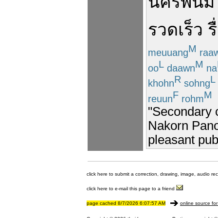
นครพนม
รวดเร็ว
ร
M
meuuang
raa
L
M
oo
daawn
na
R
L
khohn
sohng
F
M
reuun
rohm
"Secondary c
Nakorn Panom
pleasant pub
click here to submit a correction, drawing, image, audio re
click here to e-mail this page to a friend
page cached 8/7/2026 6:07:57 AM
online source for