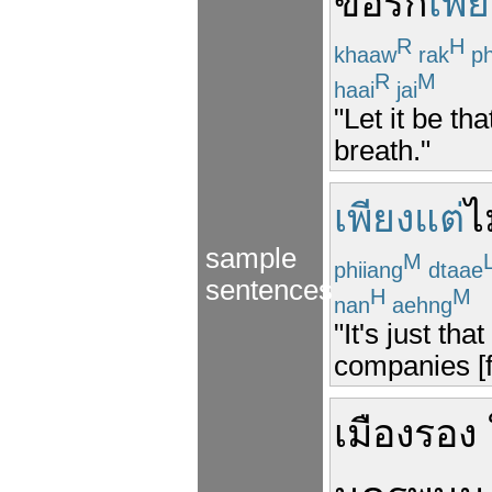
ขอ
รัก
เพี
R
H
khaaw
rak
ph
R
M
haai
jai
"Let it be tha
breath."
เพียงแต่
ไ
sample
M
phiiang
dtaae
sentences
H
M
nan
aehng
"It's just th
companies [f
เมือง
รอง