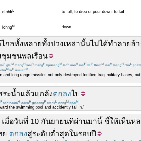
L
to fall; to drop or pour down; to fail
dtohk
M
down
lohng
้
ไกล
ทั้งหลายทั้งปวง
เหล่านั้น
ไม่ได้
ทำลาย
ล้า
ง
ชุมชน
พลเรือน
F
M
H
R
H
M
L
H
F
F
M
M
H
L
lai
glai
thang
laai
thang
bpuaang
lao
nan
mai
dai
tham
laai
laang
cha
phaw
M
H
M
ohn
la
reuuan
 and long-range missiles not only destroyed fortified Iraqi military bases, but
สระน้ำ
แล้ว
แกล้ง
ตกลง
ไป
F
L
H
H
F
L
M
M
e
sa
naam
laaeo
glaaeng
dtohk
lohng
bpai
ward the swimming pool and accidently fall in."
เมื่อ
วันที่
10
กันยายน
ที่ผ่านมา
นี้
ชี้ให้เห็น
หล
ทย
ตกลง
สู่
ระดับ
ต่ำสุด
ใน
รอบ
ปี