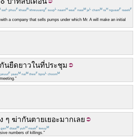
๐
บาท
สิบ
เดือน
H
L
F
R
F
L
H
F
M
L
M
H
F
F
sat
phuu
khaai
khreuuang
suup
naam
waa
naai
ja
cham
ra
nguaat
raaek
 with a company that sells pumps under which Mr. A will make an initial
กัน
ยืดยาว
ใน
ที่ประชุม
F
M
M
F
L
M
yeuut
yaao
nai
thee
bpra
choom
 meeting."
ิง
ๆ
ฆ่า
กัน
ตาย
เยอะ
มากเลย
M
M
H
F
M
gan
dtaai
yuh
maak
leeuy
sive numbers of killings."