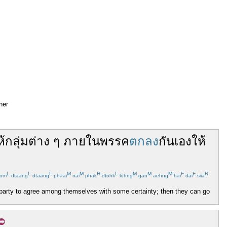
her
้
กลุ่ม
ต่าง ๆ
ภายใน
พรรค
ตกลง
กันเอง
ให้
L
L
L
M
M
H
L
M
M
M
F
F
R
oom
dtaang
dtaang
phaai
nai
phak
dtohk
lohng
gan
aehng
hai
dai
siia
he party to agree among themselves with some certainty; then they can go