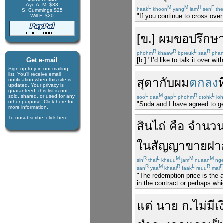
Aye A. M. $33
L
M
M
H
F
haak
khoon
yang
lam
sen
the
S. Cummings $25
"If you continue to cross over
Will F. $20
[
ข
.]
ผม
ขอ
ปรึกษ
R
R
L
R
phohm
khaaw
bpreuk
saa
pha
Get e-mail
[b.] "I’d like to talk it over w
Sign-up to join our mail­ing
list. You'll receive e­mail
สุดา
กับ
ผม
ตกลง
ท
notification when this site is
updated. Your privacy is
guaran­teed; this list is not
L
M
L
R
L
sold, shared, or used for any
soo
daa
gap
phohm
dtohk
lo
other purpose.
Click here
for
"Suda and I have agreed to get
more infor­mation.
To unsubscribe, click
here
.
สินไถ่
คือ
จำนว
ใน
สัญญา
ขายฝา
R
L
M
M
M
sin
thai
kheuu
jam
nuaan
nge
R
M
R
L
R
F
san
yaa
khaai
faak
reuu
mai
"The redemption price is the a
in the contract or perhaps whi
แต่
นาย
ก
.
ไม่มี
เ