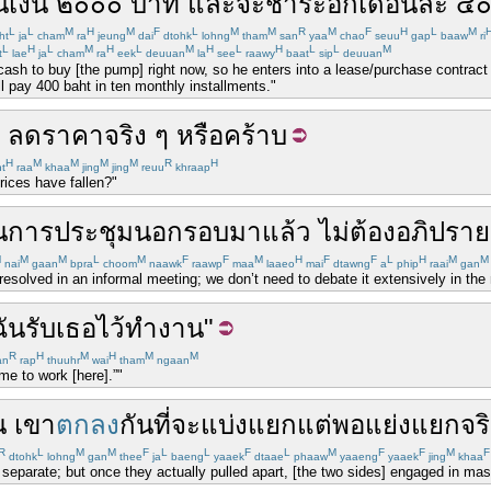
น
เงิน
๒๐๐๐
บาท
และ
จะ
ชำระ
อีก
เดือน
ละ
๔๐
L
L
M
H
M
F
L
M
M
R
M
F
H
L
M
ht
ja
cham
ra
jeung
dai
dtohk
lohng
tham
san
yaa
chao
seuu
gap
baaw
ri
L
H
L
M
H
L
M
H
L
H
L
L
M
t
lae
ja
cham
ra
eek
deuuan
la
see
raawy
baat
sip
deuuan
cash to buy [the pump] right now, so he enters into a lease/purchase contract
l pay 400 baht in ten monthly installments."
"
ลดราคา
จริง ๆ หรือ
คร้าบ
H
M
M
M
M
R
H
t
raa
khaa
jing
jing
reuu
khraap
 prices have fallen?"
น
การประชุม
นอกรอบ
มา
แล้ว
ไม่
ต้อง
อภิปราย
M
M
M
L
M
F
F
M
H
F
F
L
H
M
M
nai
gaan
bpra
choom
naawk
raawp
maa
laaeo
mai
dtawng
a
phip
raai
gan
resolved in an informal meeting; we don’t need to debate it extensively in the
ฉัน
รับ
เธอ
ไว้
ทำงาน
"
R
H
M
H
M
M
an
rap
thuuhr
wai
tham
ngaan
ome to work [here].”"
น
เขา
ตกลง
กัน
ที่จะ
แบ่งแยก
แต่
พอ
แย่งแยก
จร
R
L
M
M
F
L
L
F
L
M
F
F
M
F
dtohk
lohng
gan
thee
ja
baeng
yaaek
dtaae
phaaw
yaaeng
yaaek
jing
khaa
 separate; but once they actually pulled apart, [the two sides] engaged in mas