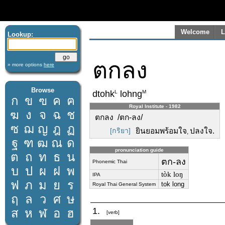
Welcome
L
Lookup:
ตกลง
» more options
here
Browse
L
M
dtohk
lohng
ก
ข
ฃ
ค
ฅ
Royal Institute - 1982
ฆ
ง
จ
ฉ
ช
ตกลง /ตก-ลง/
ซ
ฌ
ญ
ฎ
ฏ
[กริยา]
ยินยอมพร้อมใจ
ปลงใจ.
,
ฐ
ฑ
ฒ
ณ
ด
pronunciation guide
ต
ถ
ท
ธ
น
ตก-ลง
Phonemic Thai
บ
ป
ผ
ฝ
พ
tòk loŋ
IPA
ฟ
ภ
ม
ย
ร
tok long
Royal Thai General System
ฤ
ล
ว
ศ
ษ
1.
ส
ห
ฬ
อ
ฮ
[verb]