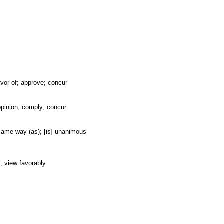
favor of; approve; concur
opinion; comply; concur
 same way (as); [is] unanimous
t; view favorably