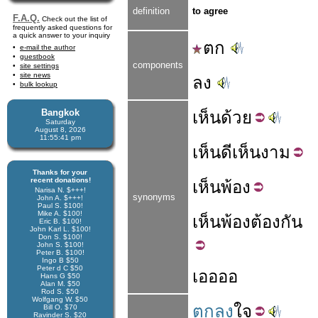
definition
to agree
F.A.Q.
Check out the list of
frequently asked questions for
a quick answer to your inquiry
ตก
e-mail the author
guestbook
components
site settings
site news
ลง
bulk lookup
Bangkok
เห็น
ด้วย
Saturday
August 8, 2026
11:55:42 pm
เห็นดี
เห็น
งาม
Thanks for your
recent donations!
เห็น
พ้อง
Narisa N. $+++!
synonyms
John A. $+++!
Paul S. $100!
Mike A. $100!
เห็น
พ้อง
ต้อง
กัน
Eric B. $100!
John Karl L. $100!
Don S. $100!
John S. $100!
Peter B. $100!
Ingo B $50
Peter d C $50
เออออ
Hans G $50
Alan M. $50
Rod S. $50
Wolfgang W. $50
ตกลง
ใจ
Bill O. $70
Ravinder S. $20