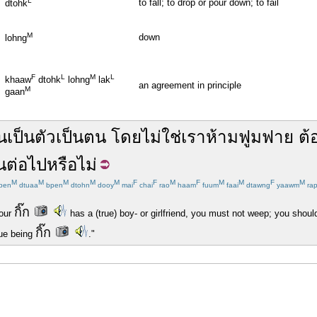
L
to fall; to drop or pour down; to fail
dtohk
M
down
lohng
F
L
M
L
khaaw
dtohk
lohng
lak
an agreement in principle
M
gaan
น
เป็นตัวเป็นตน
โดย
ไม่
ใช่
เรา
ห้าม
ฟูมฟาย
ต้
น
ต่อ
ไป
หรือ
ไม่
M
M
M
M
M
F
F
M
F
M
M
F
M
pen
dtuaa
bpen
dtohn
dooy
mai
chai
rao
haam
fuum
faai
dtawng
yaawm
ra
กิ๊ก
your
has a (true) boy- or girlfriend, you must not weep; you shoul
กิ๊ก
nue being
."