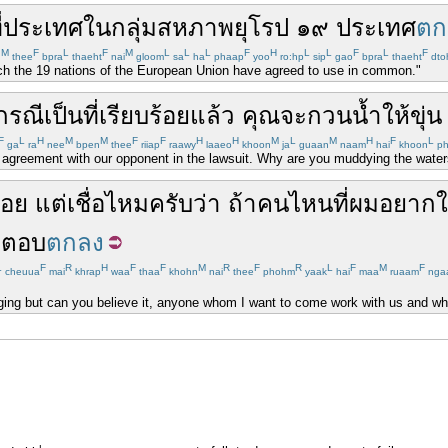
่
ประเทศ
ใน
กลุ่ม
สหภาพยุโรป
๑๙
ประเทศ
ตก
M
F
L
F
M
L
L
L
F
H
L
L
F
L
F
n
thee
bpra
thaeht
nai
gloom
sa
ha
phaap
yoo
ro:hp
sip
gao
bpra
thaeht
dto
ich the 19 nations of the European Union have agreed to use in common."
่กรณี
เป็น
ที่
เรียบร้อยแล้ว
คุณ
จะ
กวนน้ำให้ขุ่น
F
L
H
M
M
F
F
H
H
M
L
M
H
F
L
ga
ra
nee
bpen
thee
riiap
raawy
laaeo
khoon
ja
guaan
naam
hai
khoon
ph
agreement with our opponent in the lawsuit. Why are you muddying the waters
่อย
แต่
เชื่อ
ไหม
ครับ
ว่า
ถ้า
คน
ไหน
ที่
ผม
อยาก
ใ
ะ
ตอบ
ตกลง
L
F
R
H
F
F
M
R
F
R
L
F
M
F
cheuua
mai
khrap
waa
thaa
khohn
nai
thee
phohm
yaak
hai
maa
ruaam
nga
ging but can you believe it, anyone whom I want to come work with us and wh