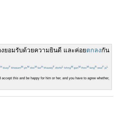
อง
ยอมรับ
ด้วย
ความยินดี
และ
ค่อย
ตกลง
กัน
H
F
M
M
M
H
F
L
M
M
M
R
F
L
p
duay
khwaam
yin
dee
lae
khaawy
dtohk
lohng
gan
thee
lang
waa
ja
d accept this and be happy for him or her, and you have to agree whether,