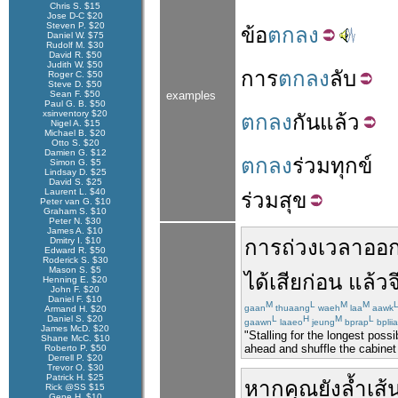
Chris S. $15
Jose D-C $20
Steven P. $20
ข้อ
ตกลง
Daniel W. $75
Rudolf M. $30
David R. $50
Judith W. $50
การ
ตกลง
ลับ
Roger C. $50
Steve D. $50
Sean F. $50
examples
Paul G. B. $50
xsinventory $20
ตกลง
กัน
แล้ว
Nigel A. $15
Michael B. $20
Otto S. $20
Damien G. $12
ตกลง
ร่วมทุกข์
Simon G. $5
Lindsay D. $25
David S. $25
Laurent L. $40
ร่วมสุข
Peter van G. $10
Graham S. $10
Peter N. $30
James A. $10
Dmitry I. $10
การ
ถ่วงเวลา
ออ
Edward R. $50
Roderick S. $30
Mason S. $5
ได้
เสียก่อน
แล้ว
จ
Henning E. $20
John F. $20
Daniel F. $10
M
L
M
M
gaan
thuaang
waeh
laa
aawk
Armand H. $20
Daniel S. $20
L
H
M
L
gaawn
laaeo
jeung
bprap
bplii
James McD. $20
"Stalling for the longest pos
Shane McC. $10
ahead and shuffle the cabinet
Roberto P. $50
Derrell P. $20
Trevor O. $30
Patrick H. $25
หาก
คุณ
ยัง
ล้ำเส้
Rick @SS $15
Gene H. $10