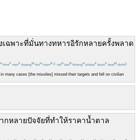
ง
เฉพาะ
ที่มั่น
ทางทหาร
อิรัก
หลายครั้ง
พลาด
H
F
F
M
H
R
L
H
R
H
F
F
M
L
thee
man
thaang
tha
haan
i
rak
laai
khrang
phlaat
bpao
bpai
dtohk
 in many cases [the missiles] missed their targets and fell on civilian
ากหลาย
ปัจจัย
ที่
ทำให้
ราคา
น้ำตาล