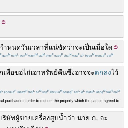
า
กำหนด
วันเวลา
ที่
แน่ชัด
ว่า
จะ
เป็น
เมื่อใด
F
M
L
M
M
M
F
F
H
F
L
M
F
M
gam
noht
wan
waeh
laa
thee
naae
chat
waa
ja
bpen
meuua
dai
าก
เพื่อ
ขอ
ไถ่
เอา
ทรัพย์
คืน
ซึ่ง
อาจจะ
ตกลง
ไว้
L
F
R
L
M
H
M
F
L
L
L
M
H
M
k
pheuua
khaaw
thai
ao
sap
kheuun
seung
aat
ja
dtohk
lohng
wai
nai
nal purchaser in order to redeem the property which the parties agreed to
บริษัท
ผู้ขาย
เครื่องสูบน้ำ
ว่า
นาย
ก
.
จะ