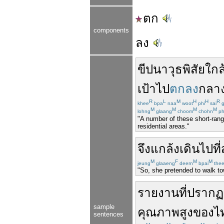
ตก
components
ลง
ขีปนาวุธ
พิสัย
ใกล
เป้า
ไป
ตกลง
กลา
R
L
M
H
H
R
khee
bpa
naa
woot
phi
sai
g
M
M
M
M
lohng
glaang
choom
chohn
ph
"A number of these short-range
residential areas."
จึง
แกล้ง
เดิน
ไป
ที่
M
F
M
M
jeung
glaaeng
deern
bpai
the
"So, she pretended to walk to
รายงาน
ที่
ปรากฏ
sample
คุณภาพ
สูง
ของ
ไ
sentences