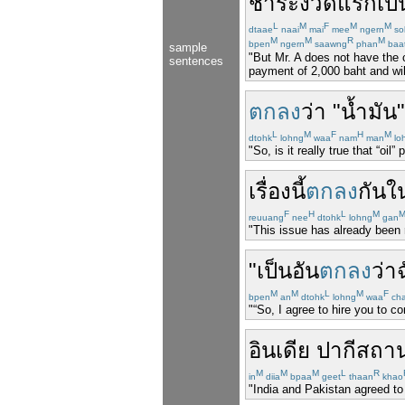
ชำระ
งวด
แรก
เป็
L
M
F
M
M
dtaae
naai
mai
mee
ngern
so
M
M
R
M
bpen
ngern
saawng
phan
baa
sample
"But Mr. A does not have the 
sentences
payment of 2,000 baht and wil
ตกลง
ว่า
"
น้ำมัน
L
M
F
H
M
dtohk
lohng
waa
nam
man
loh
"So, is it really true that “oil”
เรื่องนี้
ตกลง
กัน
ใ
F
H
L
M
reuuang
nee
dtohk
lohng
gan
"This issue has already been 
"
เป็น
อัน
ตกลง
ว่า
M
M
L
M
F
bpen
an
dtohk
lohng
waa
ch
"“So, I agree to hire you to c
อินเดีย
ปากีสถา
M
M
M
L
R
in
diia
bpaa
geet
thaan
khao
"India and Pakistan agreed to