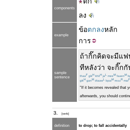
ตก
components
ลง
ข้อ
ตกลง
หลัก
example
การ
ถ้า
กิ๊ก
คิด
จะ
มี
แฟ
ทีหลัง
ว่า
จะ
กิ๊ก
กั
sample
F
H
H
L
M
M
thaa
gik
khit
ja
mee
faaen
b
sentence
H
M
L
M
R
F
gik
gan
dtaaw
bpai
reuu
mai
"If it becomes revealed that 
afterwards, you should conti
3.
[verb]
definition
to drop; to fall accidentally