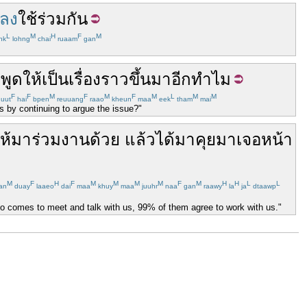
ลง
ใช้ร่วมกัน
L
M
H
F
M
hk
lohng
chai
ruaam
gan
พูด
ให้เป็น
เรื่องราว
ขึ้นมา
อีก
ทำไม
F
F
M
F
M
F
M
L
M
M
uut
hai
bpen
reuuang
raao
kheun
maa
eek
tham
mai
 by continuing to argue the issue?"
ห้
มา
ร่วมงาน
ด้วย
แล้ว
ได้
มา
คุย
มา
เจอ
หน้า
M
F
H
F
M
M
M
M
F
M
H
H
L
L
an
duay
laaeo
dai
maa
khuy
maa
juuhr
naa
gan
raawy
la
ja
dtaawp
o comes to meet and talk with us, 99% of them agree to work with us."