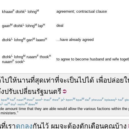
F
L
M
agreement; contractual clause
khaaw
dtohk
lohng
M
L
M
H
deal
gaan
dtohk
lohng
lap
L
M
M
H
...have already agreed
dtohk
lohng
gan
laaeo
L
M
F
H
dtohk
lohng
ruaam
thook
to agree to become husband and wife toget
F
L
ruaam
sook
กไป
ให้
นาน
ที่สุด
เท่าที่
จะ
เป็นไปได้
เพื่อ
ปล่อยให
ึง
ปรับเปลี่ยน
รัฐมนตรี
L
M
F
M
F
L
F
F
L
M
M
F
F
L
F
bpai
hai
naan
thee
soot
thao
thee
ja
bpen
bpai
dai
pheuua
bplaawy
hai
gl
L
H
L
M
M
an
rat
tha
mohn
dtree
sible amount time that they are able would allow the various factions within t
 ministers."
น
ที่
เรา
ตกลง
กัน
ไว้
ผม
จะ
ต้อง
ตักเตือน
คุณ
บ้าง