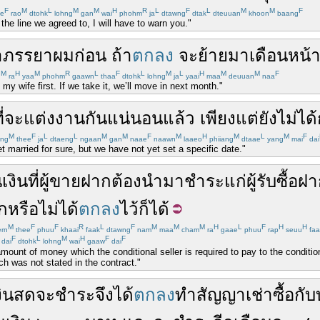
F
M
L
M
M
H
R
L
F
L
M
M
F
e
rao
dtohk
lohng
gan
wai
phohm
ja
dtawng
dtak
dteuuan
khoon
baang
 the line we agreed to, I will have to warn you."
า
ภรรยา
ผม
ก่อน
ถ้า
ตกลง
จะ
ย้าย
มา
เดือนหน้
M
H
M
R
L
F
L
M
L
H
M
M
F
n
ra
yaa
phohm
gaawn
thaa
dtohk
lohng
ja
yaai
maa
deuuan
naa
ith my wife first. If we take it, we’ll move in next month."
ี่จะ
แต่งงาน
กัน
แน่นอน
แล้ว
เพียงแต่
ยัง
ไม่ได้
M
F
L
L
M
M
F
M
H
M
L
M
F
hng
thee
ja
dtaeng
ngaan
gan
naae
naawn
laaeo
phiiang
dtaae
yang
mai
dai
 married for sure, but we have not yet set a specific date."
น
เงิน
ที่
ผู้ขายฝาก
ต้อง
นำมา
ชำระ
แก่
ผู้รับซื้อฝ
ก
หรือ
ไม่ได้
ตกลง
ไว้
ก็ได้
M
F
F
R
L
F
M
M
M
H
L
F
H
H
rn
thee
phuu
khaai
faak
dtawng
nam
maa
cham
ra
gaae
phuu
rap
seuu
faa
F
L
M
H
F
F
dai
dtohk
lohng
wai
gaaw
dai
mount of money which the conditional seller is required to pay to the conditio
ch was not stated in the contract."
งินสด
จะ
ชำระ
จึง
ได้
ตกลง
ทำ
สัญญาเช่าซื้อ
กับ