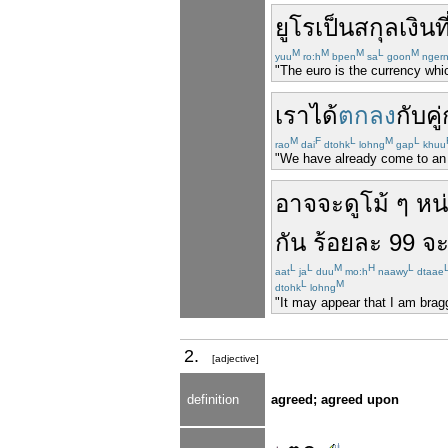
ยูโร
เป็น
สกุลเงิน
ที
M
M
M
L
M
yuu
ro:h
bpen
sa
goon
nger
"The euro is the currency wh
เรา
ได้
ตกลง
กับ
คู
M
F
L
M
L
rao
dai
dtohk
lohng
gap
khuu
"We have already come to an 
อาจ
จะ
ดู
โม้
ๆ
หน
กัน
ร้อยละ
99
จ
L
L
M
H
L
aat
ja
duu
mo:h
naawy
dtaae
L
M
dtohk
lohng
"It may appear that I am brag
2.
[adjective]
definition
agreed; agreed upon