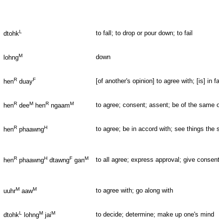
L
to fall; to drop or pour down; to fail
dtohk
M
down
lohng
R
F
[of another's opinion] to agree with; [is] in 
hen
duay
R
M
R
M
to agree; consent; assent; be of the same 
hen
dee
hen
ngaam
R
H
to agree; be in accord with; see things the
hen
phaawng
R
H
F
M
to all agree; express approval; give consen
hen
phaawng
dtawng
gan
M
M
to agree with; go along with
uuhr
aaw
L
M
M
to decide; determine; make up one's mind
dtohk
lohng
jai