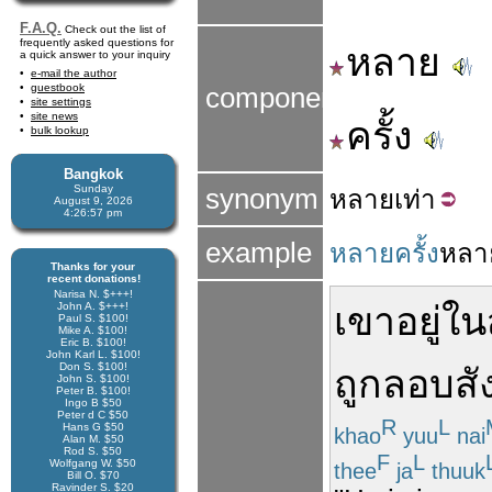
F.A.Q.
Check out the list of
frequently asked questions for
หลาย
a quick answer to your inquiry
e-mail the author
guestbook
components
site settings
site news
ครั้ง
bulk lookup
Bangkok
Sunday
synonym
หลาย
เท่า
August 9, 2026
4:26:58 pm
example
หลายครั้ง
หลา
Thanks for your
recent donations!
Narisa N. $+++!
John A. $+++!
เขา
อยู่
ใน
Paul S. $100!
Mike A. $100!
Eric B. $100!
John Karl L. $100!
Don S. $100!
ถูก
ลอบสั
John S. $100!
Peter B. $100!
Ingo B $50
Peter d C $50
R
L
Hans G $50
khao
yuu
nai
Alan M. $50
Rod S. $50
F
L
Wolfgang W. $50
thee
ja
thuuk
Bill O. $70
Ravinder S. $20