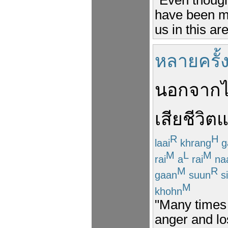
"Even though
have been mi
us in this are
หลายครั้
นอกจาก
ไ
เสีย
ชีวิต
แ
R
H
laai
khrang
g
M
L
M
rai
a
rai
na
M
R
gaan
suun
si
M
khohn
"Many times 
anger and los