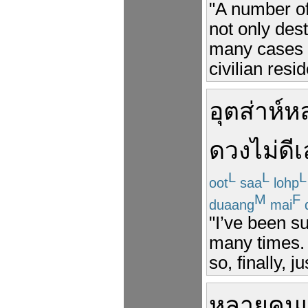
"A number of
not only dest
many cases [
civilian resi
อุตส่าห์
ห
ดวง
ไม่ดี
เ
L
L
L
oot
saa
lohp
M
F
duaang
mai
"I’ve been s
many times. 
so, finally, 
หลายคน