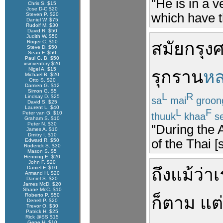
"He is in a 
Chris S. $15
Jose D-C $20
which have t
Steven P. $20
Daniel W. $75
Rudolf M. $30
David R. $50
Judith W. $50
Roger C. $50
สมัย
กรุง
Steve D. $50
Sean F. $50
Paul G. B. $50
xsinventory $20
Nigel A. $15
รุกราน
หล
Michael B. $20
Otto S. $20
Damien G. $12
Simon G. $5
L
R
Lindsay D. $25
sa
mai
groon
David S. $25
Laurent L. $40
L
F
Peter van G. $10
thuuk
khaa
s
Graham S. $10
Peter N. $30
"During the 
James A. $10
Dmitry I. $10
of the Thai [
Edward R. $50
Roderick S. $30
Mason S. $5
Henning E. $20
John F. $20
Daniel F. $10
ถึงแม้ว่า
เ
Armand H. $20
Daniel S. $20
James McD. $20
Shane McC. $10
Roberto P. $50
ก็ตาม
แต่
Derrell P. $20
Trevor O. $30
Patrick H. $25
Rick @SS $15
Gene H. $10