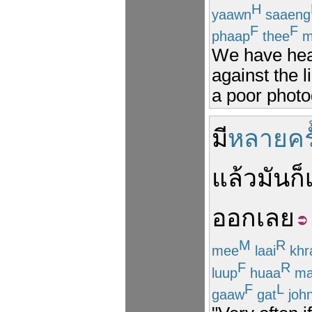
H
yaawn
saaeng
F
F
phaap
thee
m
We have hea
against the l
a poor photo
มี
หลายครั
แล้ว
มัน
ก็
ออก
เลย
M
R
mee
laai
khr
F
R
luup
huaa
ma
F
L
gaaw
gat
joh