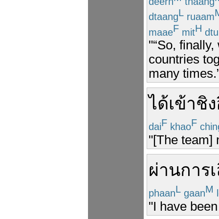
deern
thaang
L
dtaang
ruaam
F
H
maae
mit
dtu
"“So, finally
countries tog
many times.
ได้
เข้า
ชิง
F
F
dai
khao
chin
"[The team] 
ผ่าน
การเล
L
M
phaan
gaan
l
"I have been 