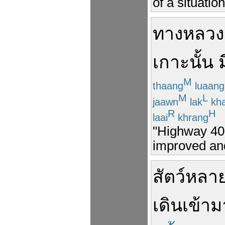
of a situatio
ทางหลวง
เกาะ
นั้น
ม
M
thaang
luaang
M
L
jaawn
lak
kh
R
H
laai
khrang
"Highway 402
improved an
สัตว์
หลา
เดิน
เข้าม