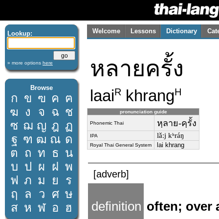
Welcome
Lessons
Dictionary
Cat
Lookup:
หลายครั้ง
» more options
here
Browse
laai
khrang
R
H
ก
ข
ฃ
ค
ฅ
ฆ
ง
จ
ฉ
ช
pronunciation guide
หฺลาย-คฺรั้ง
ซ
ฌ
ญ
ฎ
ฏ
Phonemic Thai
lǎːj kʰráŋ
ฐ
ฑ
ฒ
ณ
ด
IPA
lai khrang
Royal Thai General System
ต
ถ
ท
ธ
น
บ
ป
ผ
ฝ
พ
[adverb]
ฟ
ภ
ม
ย
ร
ฤ
ล
ว
ศ
ษ
definition
often; over
ส
ห
ฬ
อ
ฮ