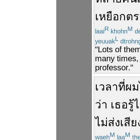
เหยือก
ตร
R
M
laai
khohn
de
L
yeuuak
dtrohn
"Lots of the
many times, 
professor."
เวลา
ที่
ผม
ว่า
เธอ
รู้
ไ
ไม่
ส่งเสีย
M
M
waeh
laa
th