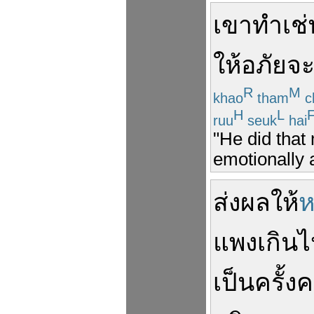
เขา
ทำ
เช่
ให้อภัย
จ
R
M
khao
tham
c
H
L
ruu
seuk
hai
"He did that
emotionally 
ส่งผล
ให้
ห
แพง
เกิน
เป็นครั้ง