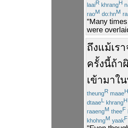
R
H
laai
khrang
n
M
M
rao
do:hn
ra
"Many times 
were overlai
ถึงแม้
เรา
ครั้งนี้
ถ้า
เข้ามา
ใน
R
theung
maae
L
H
dtaae
khrang
M
F
raaeng
thee
M
F
khohng
yaak