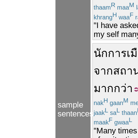
R
M
thaam
maa
l
H
F
khrang
waa
r
"I have ask
my self man
นักการเม
จาก
สถาน
มากกว่า
H
M
nak
gaan
me
sample
L
L
jaak
sa
thaan
sentences
F
L
maak
gwaa
"Many times 