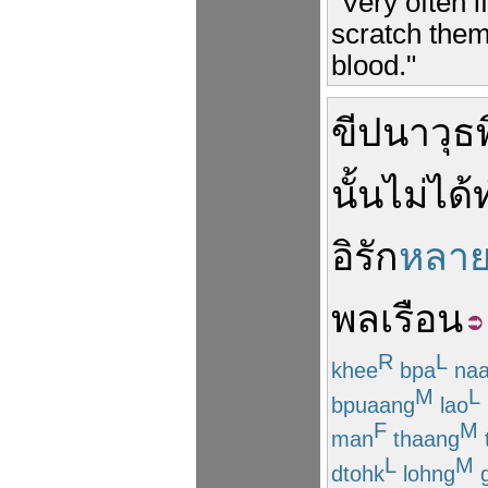
"Very often i
scratch them
blood."
ขีปนาวุธ
นั้น
ไม่ได้
อิรัก
หลายค
พลเรือน
R
L
khee
bpa
na
M
L
bpuaang
lao
F
M
man
thaang
L
M
dtohk
lohng
g