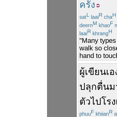
ครั้ง
L
R
H
sat
laai
cha
M
F
deern
khao
m
R
H
laai
khrang
"Many types 
walk so clos
hand to touc
ผู้
เขียน
เอ
ปลุก
ตื่น
ม
ตัว
ไป
โรง
F
R
phuu
khiian
a