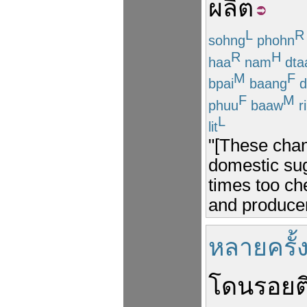
ผลิต
L
R
sohng
phohn
R
H
haa
nam
dta
M
F
bpai
baang
d
F
M
phuu
baaw
ri
L
lit
"[These chan
domestic sug
times too ch
and producer
หลายครั้
โดน
รอยต