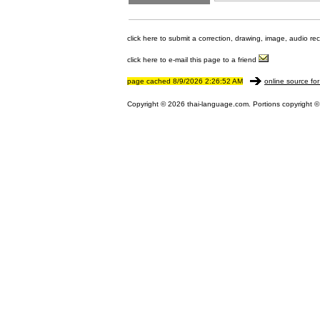
click here to submit a correction, drawing, image, audio re
click here to e-mail this page to a friend
page cached 8/9/2026 2:26:52 AM
online source for
Copyright © 2026 thai-language.com. Portions copyright © 