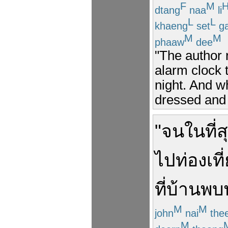
F
M
dtang
naa
li
L
L
khaeng
set
g
M
M
phaaw
dee
"The author 
alarm clock 
night. And w
dressed and 
"
จน
ในที่ส
ไป
ท่องเที
ที่บ้าน
พบ
M
M
john
nai
the
M