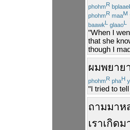
R
phohm
bplaae
R
M
phohm
maa
L
L
baawk
glaao
"When I went
that she kno
though I mad
ผม
พยาย
R
H
phohm
pha
y
"I tried to t
ถาม
มา
ห
เรา
เกิด
ม