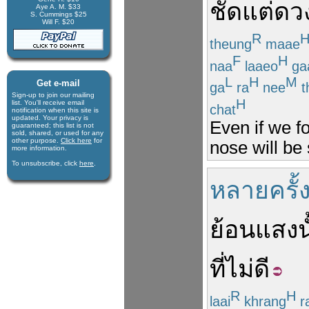
ชัด
แต่
ดว
Aye A. M. $33
S. Cummings $25
Will F. $20
R
theung
maae
F
H
naa
laaeo
ga
L
H
M
Get e-mail
ga
ra
nee
t
Sign-up to join our mail­ing
H
list. You'll receive e­mail
chat
notification when this site is
updated. Your privacy is
Even if we f
guaran­teed; this list is not
sold, shared, or used for any
other purpose.
Click here
for
nose will be 
more infor­mation.
To unsubscribe, click
here
.
หลายครั้
ย้อนแสง
น
ที่
ไม่ดี
R
H
laai
khrang
r