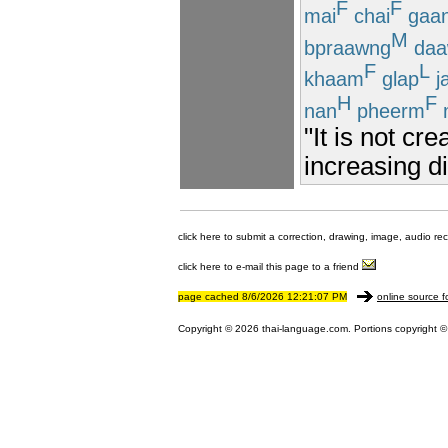
F
F
mai
chai
gaa
M
bpraawng
daa
F
L
khaam
glap
j
H
F
nan
pheerm
"It is not cr
increasing d
click here to submit a correction, drawing, image, audio re
click here to e-mail this page to a friend
page cached 8/6/2026 12:21:07 PM
online source f
Copyright © 2026 thai-language.com. Portions copyright © 