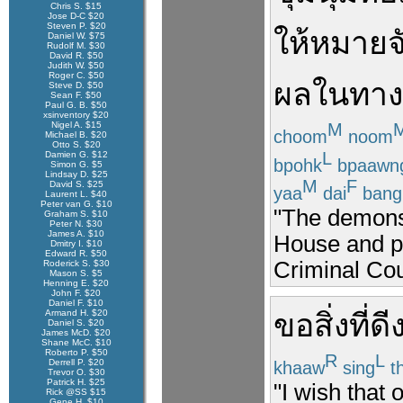
Chris S. $15
Jose D-C $20
Steven P. $20
ให้
หมายจ
Daniel W. $75
Rudolf M. $30
David R. $50
Judith W. $50
Roger C. $50
ผล
ใน
ทาง
Steve D. $50
Sean F. $50
Paul G. B. $50
xsinventory $20
Nigel A. $15
M
choom
noom
Michael B. $20
Otto S. $20
L
Damien G. $12
bpohk
bpaawn
Simon G. $5
Lindsay D. $25
M
F
David S. $25
yaa
dai
bang
Laurent L. $40
Peter van G. $10
"The demons
Graham S. $10
Peter N. $30
James A. $10
House and pr
Dmitry I. $10
Edward R. $50
Criminal Cou
Roderick S. $30
Mason S. $5
Henning E. $20
John F. $20
Daniel F. $10
Armand H. $20
ขอ
สิ่งที่
ดี
Daniel S. $20
James McD. $20
Shane McC. $10
Roberto P. $50
R
L
Derrell P. $20
khaaw
sing
t
Trevor O. $30
Patrick H. $25
"I wish that 
Rick @SS $15
Gene H. $10