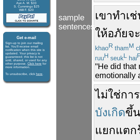
Aye A. M. $33
S. Cummings $25
Will F. $20
เขา
ทำ
เช่
sample
sentences
ให้อภัย
จ
Get e-mail
Sign-up to join our mail­ing
R
M
khao
tham
c
list. You'll receive e­mail
notification when this site is
updated. Your privacy is
H
L
ruu
seuk
hai
guaran­teed; this list is not
sold, shared, or used for any
other purpose.
Click here
for
"He did that
more infor­mation.
emotionally 
To unsubscribe, click
here
.
ไม่ใช่
การ
บังเกิด
ขึ้
แยก
แตกร