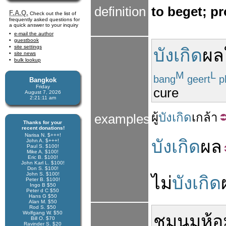
definition
to beget; p
F.A.Q.
Check out the list of
frequently asked questions for
a quick answer to your inquiry
e-mail the author
guestbook
site settings
บังเกิด
ผล
site news
bulk lookup
M
L
bang
geert
p
Bangkok
Friday
cure
August 7, 2026
2:21:12 am
ผู้
บังเกิด
เกล้า
examples
Thanks for your
recent donations!
Narisa N. $+++!
บังเกิด
ผล
John A. $+++!
Paul S. $100!
Mike A. $100!
Eric B. $100!
John Karl L. $100!
Don S. $100!
John S. $100!
ไม่
บังเกิด
Peter B. $100!
Ingo B $50
Peter d C $50
Hans G $50
Alan M. $50
Rod S. $50
Wolfgang W. $50
ชุมนุม
ห้อ
Bill O. $70
Ravinder S. $20