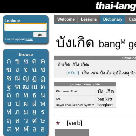
Welcome
Lessons
Dictionary
Cat
Lookup:
บังเกิด
» more options
here
bang
ge
M
Browse
Royal Ins
ก
ข
ฃ
ค
ฅ
บังเกิด /บัง-เกิด/
ฆ
ง
จ
ฉ
ช
[กริยา]
เกิด เช่น บังเกิดอุบัติเหตุ บ
ซ
ฌ
ญ
ฎ
ฏ
ฐ
ฑ
ฒ
ณ
ด
pronunciation guide
บัง-เกิด
Phonemic Thai
ต
ถ
ท
ธ
น
baŋ kɤ̀ːt
IPA
บ
ป
ผ
ฝ
พ
bangkoet
Royal Thai General System
ฟ
ภ
ม
ย
ร
ฤ
ล
ว
ศ
ษ
[verb]
ส
ห
ฬ
อ
ฮ