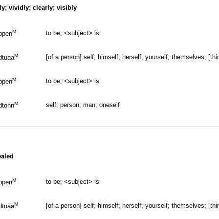
y; vividly; clearly; visibly
M
to be; <subject> is
bpen
M
[of a person] self; himself; herself; yourself; themselves; [thin
dtuaa
M
to be; <subject> is
bpen
M
self; person; man; oneself
dtohn
ealed
M
to be; <subject> is
bpen
M
[of a person] self; himself; herself; yourself; themselves; [thin
dtuaa