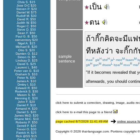
Chris S. $15
เป็น
Jose D-C $20
Steven P. $20
Daniel W. $75
Rudolf M. $30
David R. $50
ตน
Judith W. $50
Roger C. $50
Steve D. $50
Sean F. $50
ถ้า
กิ๊ก
คิด
จะ
มี
แฟ
Paul G. B. $50
xsinventory $20
Nigel A. $15
Michael B. $20
ทีหลัง
ว่า
จะ
กิ๊ก
กั
Otto S. $20
Damien G. $12
sample
Simon G. $5
F
H
H
L
M
M
thaa
gik
khit
ja
mee
faaen
b
Lindsay D. $25
sentence
H
M
L
M
R
F
David S. $25
gik
gan
dtaaw
bpai
reuu
mai
Laurent L. $40
Peter van G. $10
"If it becomes revealed that 
Graham S. $10
Peter N. $30
afterwards, you should conti
James A. $10
Dmitry I. $10
Edward R. $50
Roderick S. $30
Mason S. $5
Henning E. $20
John F. $20
click here to submit a correction, drawing, image, audio re
Daniel F. $10
Armand H. $20
Daniel S. $20
click here to e-mail this page to a friend
James McD. $20
Shane McC. $10
page cached 8/7/2026 11:41:49 AM
online source fo
Roberto P. $50
Derrell P. $20
Trevor O. $30
Copyright © 2026 thai-language.com. Portions copyright © 
Patrick H. $25
Rick @SS $15
Gene H. $10