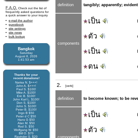
definition
tangibly; apparently; evidentl
F.A.Q.
Check out the list of
frequently asked questions for
a quick answer to your inquiry
เป็น
e-mail the author
guestbook
site settings
site news
ตัว
bulk lookup
components
Bangkok
เป็น
Saturday
August 8, 2026
1:41:53 am
ตน
Thanks for your
recent donations!
Narisa N. $+++!
2.
John A. $+++!
[verb]
Paul S. $100!
Mike A. $100!
Eric B. $100!
definition
to become known; to be rev
John Karl L. $100!
Don S. $100!
John S. $100!
Peter B. $100!
เป็น
Ingo B $50
Peter d C $50
Hans G $50
Alan M. $50
Rod S. $50
ตัว
Wolfgang W. $50
Bill O. $70
components
Ravinder S. $20