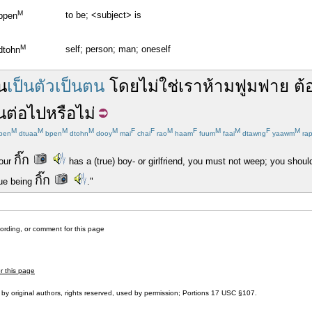
M
to be; <subject> is
bpen
M
self; person; man; oneself
dtohn
น
เป็นตัวเป็นตน
โดย
ไม่
ใช่
เรา
ห้าม
ฟูมฟาย
ต้
น
ต่อ
ไป
หรือ
ไม่
M
M
M
M
M
F
F
M
F
M
M
F
M
pen
dtuaa
bpen
dtohn
dooy
mai
chai
rao
haam
fuum
faai
dtawng
yaawm
ra
กิ๊ก
your
has a (true) boy- or girlfriend, you must not weep; you shoul
กิ๊ก
nue being
."
cording, or comment for this page
r this page
by original authors, rights reserved, used by permission; Portions
17 USC §107
.