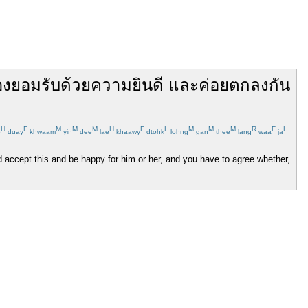
อง
ยอมรับ
ด้วย
ความยินดี
และ
ค่อย
ตกลง
กัน
H
F
M
M
M
H
F
L
M
M
M
R
F
L
p
duay
khwaam
yin
dee
lae
khaawy
dtohk
lohng
gan
thee
lang
waa
ja
d accept this and be happy for him or her, and you have to agree whether,