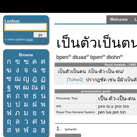
Welcome
L
Lookup:
เป็นตัวเป็นต
» more options
here
Browse
M
M
M
M
bpen
dtuaa
bpen
dtohn
ก
ข
ฃ
ค
ฅ
Royal Institute - 1982
ฆ
ง
จ
ฉ
ช
เป็นตัวเป็นตน /เป็น-ตัว-เป็น-ตน/
ซ
ฌ
ญ
ฎ
ฏ
[วิเศษณ์]
ปรากฏชัด เช่น มีผัวเป็นต
ฐ
ฑ
ฒ
ณ
ด
pronunciation guide
ต
ถ
ท
ธ
น
เป็น-ตัว-เป็น-ตน
Phonemic Thai
บ
ป
ผ
ฝ
พ
pen tuːa pen ton
IPA
ฟ
ภ
ม
ย
ร
pen tua pen ton
Royal Thai General System
ฤ
ล
ว
ศ
ษ
1.
ส
ห
ฬ
อ
ฮ
[adverb]