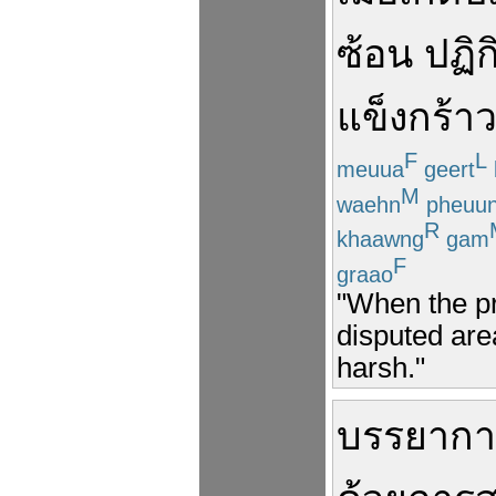
ซ้อน
ปฏิก
แข็งกร้า
F
L
meuua
geert
M
waehn
pheuu
R
khaawng
gam
F
graao
"When the p
disputed are
harsh."
บรรยาก