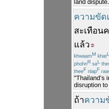
land dispute.
ความขัดแ
สะเทือน
ค
แล้ว
M
khwaam
khat
R
L
phohn
sa
the
F
F
thee
riiap
raa
"Thailand’s 
disruption to
ถ้า
ความข