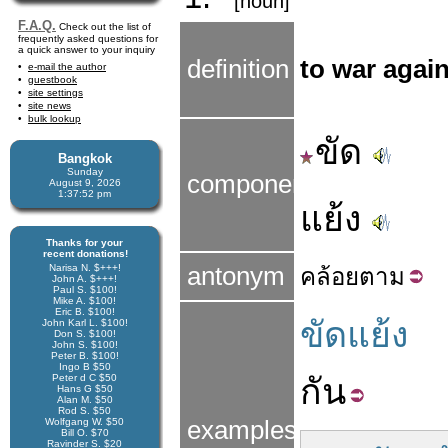
[noun]
F.A.Q.
Check out the list of
frequently asked questions for
a quick answer to your inquiry
definition
to war again
e-mail the author
guestbook
site settings
site news
bulk lookup
ขัด
Bangkok
Sunday
components
August 9, 2026
1:37:53 pm
แย้ง
Thanks for your
recent donations!
Narisa N. $+++!
antonym
คล้อย
ตาม
John A. $+++!
Paul S. $100!
Mike A. $100!
Eric B. $100!
ขัดแย้ง
John Karl L. $100!
Don S. $100!
John S. $100!
Peter B. $100!
Ingo B $50
Peter d C $50
กัน
Hans G $50
Alan M. $50
Rod S. $50
Wolfgang W. $50
examples
Bill O. $70
Ravinder S. $20