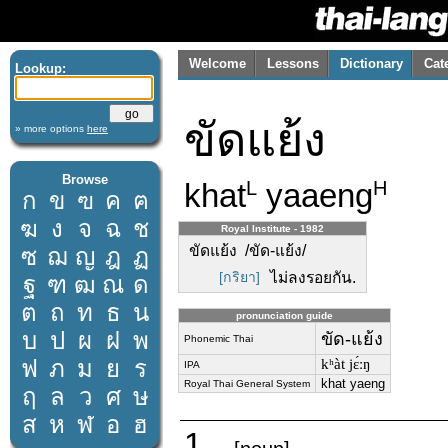
Welcome
Lessons
Dictionary
Cat
Lookup:
ขัดแย้ง
» more options
here
Browse
khat
yaaeng
L
H
ก
ข
ฃ
ค
ฅ
ฆ
ง
จ
ฉ
ช
Royal Institute - 1982
ขัดแย้ง /ขัด-แย้ง/
ซ
ฌ
ญ
ฎ
ฏ
[กริยา]
ไม่ลงรอยกัน.
ฐ
ฑ
ฒ
ณ
ด
ต
ถ
ท
ธ
น
pronunciation guide
บ
ป
ผ
ฝ
พ
ขัด-แย้ง
Phonemic Thai
ฟ
ภ
ม
ย
ร
kʰàt jɛ́ːŋ
IPA
khat yaeng
Royal Thai General System
ฤ
ล
ว
ศ
ษ
ส
ห
ฬ
อ
ฮ
1.