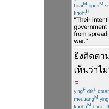
M
M
bpai
bpen
s
H
khoht
"Their intent
government 
from spreadin
war."
ยิ่ง
ติดตา
เห็น
ว่า
ไม
F
L
ying
dtit
dtaa
M
meuuang
ying
M
L
khohn
bpra
t