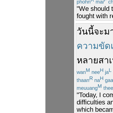
phohn
mai
ch
"We should t
fought with r
วันนี้
จะ
ม
ความขัดแ
หลาย
สาเ
M
H
L
wan
nee
ja
R
H
thaan
na
gaa
M
meuuang
the
"Today, I co
difficulties 
which becam