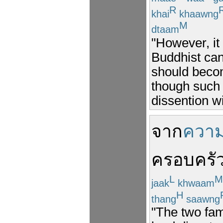
R
khai
khaawng
M
dtaam
"However, it 
Buddhist can
should becom
though such 
dissention wi
จาก
ความ
ครอบครั
L
M
jaak
khwaam
H
thang
saawng
"The two fam