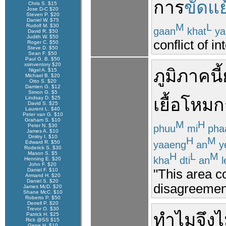
การ
ขัดแย
Chris S. $15
Jose D-C $20
Steven P. $20
Daniel W. $75
M
L
Rudolf M. $30
gaan
khat
ya
David R. $50
Judith W. $50
conflict of in
Roger C. $50
Steve D. $50
Sean F. $50
Paul G. B. $50
xsinventory $20
ภูมิภาค
นี้
Nigel A. $15
Michael B. $20
Otto S. $20
Damien G. $12
Simon G. $5
Lindsay D. $25
เยื้อ
โหมก
David S. $25
Laurent L. $40
Peter van G. $10
Graham S. $10
M
H
Peter N. $30
phuu
mi
pha
James A. $10
Dmitry I. $10
H
M
yaaeng
an
y
Edward R. $50
Roderick S. $30
Mason S. $5
H
L
M
kha
dti
an
l
Henning E. $20
John F. $20
"This area c
Daniel F. $10
Armand H. $20
Daniel S. $20
disagreement
James McD. $20
Shane McC. $10
Roberto P. $50
Derrell P. $20
Trevor O. $30
ทำไม
จึง
ไ
Patrick H. $25
Rick @SS $15
Gene H. $10