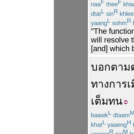
F
F
naa
thee
kha
L
R
dtat
sin
khlee
L
R
yaang
sohm
"The functio
will resolve
[and] which b
บอกตาม
ทางการเม
เต็มทน
L
baawk
dtaam
L
H
khat
yaaeng
R
M
yeerng
nai
b