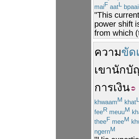
F
L
mai
aat
bpaai
"This current
power shift i
from which (
ความ
ขัด
เขา
นัก
บั
การเงิน
M
khwaam
khat
R
M
fee
meuu
kh
F
M
thee
mee
kh
M
ngern