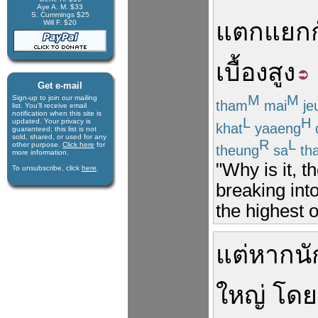
Aye A. M. $33
S. Cummings $25
แตกแยก
Will F. $20
เบื้องสูง
Get e-mail
M
M
Sign-up to join our mail­ing
tham
mai
je
list. You'll receive e­mail
notification when this site is
L
H
updated. Your privacy is
khat
yaaeng
guaran­teed; this list is not
sold, shared, or used for any
R
L
other purpose.
Click here
for
theung
sa
th
more infor­mation.
"Why is it, t
To unsubscribe, click
here
.
breaking into
the highest 
แต่
หาก
น
ใหญ่
โดย