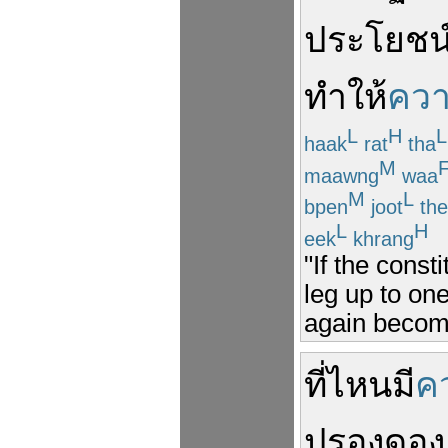
ประโยชน
ทำให้
ควา
L
H
L
haak
rat
tha
M
maawng
waa
M
L
bpen
joot
the
L
H
eek
khrang
"If the cons
leg up to one
again become
ที่ไหน
มี
ค
ปรองดอง