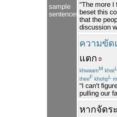
"The more I 
sample
beset this co
sentences
that the peo
discussion w
ความขัดแ
แตก
M
khwaam
khat
F
L
thee
khohp
m
"I can't figu
pulling our f
หาก
จัด
ระ