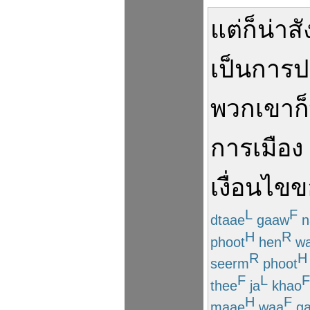
แต่
ก็
น่า
สั
เป็น
การ
ป
พวกเขา
ก็
การเมือง
เงื่อนไข
ข
L
F
dtaae
gaaw
n
H
R
phoot
hen
w
R
H
seerm
phoot
F
L
F
thee
ja
khao
H
F
maae
waa
ga