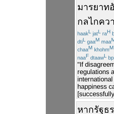
มารยาท
อ
กลไก
ควา
L
L
H
haak
jat
ra
b
L
M
dti
gaa
maa
M
M
chaa
khohm
F
L
naa
dtaaw
bp
"If disagree
regulations 
internationa
happiness c
[successfully
หาก
รัฐธ