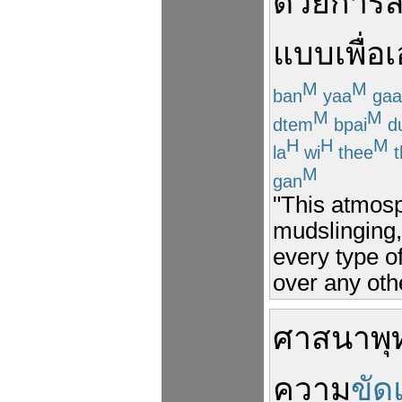
ด้วย
การ
แบบ
เพื่อ
เ
M
M
ban
yaa
gaa
M
M
dtem
bpai
d
H
H
M
la
wi
thee
t
M
gan
"This atmosph
mudslinging,
every type of
over any othe
ศาสนาพุ
ความ
ขัด