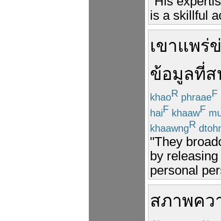
"His expertis
is a skillful
เขา
แพร่ข
ข้อมูล
ที่
ส
R
F
khao
phraae
F
F
hai
khaaw
mu
R
khaawng
dtoh
"They broadc
by releasing 
personal per
สภาพ
คว