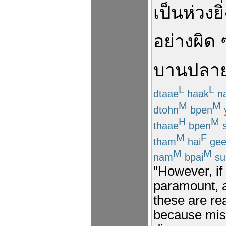
เป็นห่วง
ยิ
อย่าง
ผิด 
บานปลา
L
L
dtaae
haak
n
M
M
dtohn
bpen
H
M
thaae
bpen
s
M
F
tham
hai
gee
M
M
nam
bpai
su
"However, if
paramount, a
these are rea
because misu