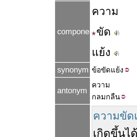
ความ
ขัด
components
แย้ง
synonym
ข้อ
ขัด
แย้ง
ความ
antonym
กลม
กลืน
ความขัดแ
เกิด
ขึ้น
ได