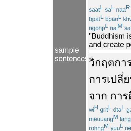
L
L
R
saat
sa
naa
L
L
bpat
bpao
kh
L
M
ngohp
nai
sa
"Buddhism is
and create p
sample
sentences
วิกฤตกา
การ
เปลี่
จาก
การ
H
L
L
wi
grit
dta
g
M
meuuang
lang
M
L
rohng
yuu
ne