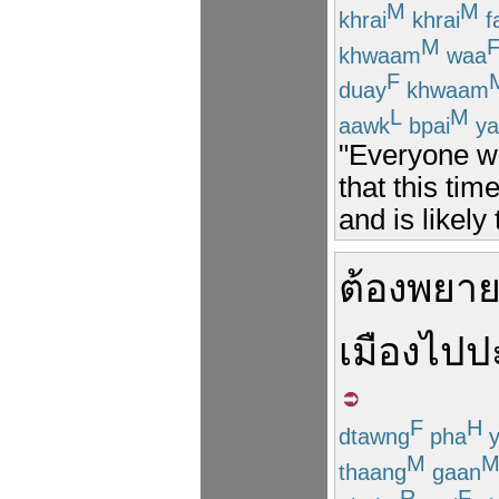
M
M
khrai
khrai
f
M
khwaam
waa
F
duay
khwaam
L
M
aawk
bpai
ya
"Everyone w
that this tim
and is likely 
ต้อง
พยา
เมือง
ไป
ป
F
H
dtawng
pha
y
M
thaang
gaan
R
F