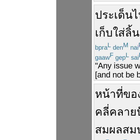
ประเด็น
ไ
เก็บใส่ลิ้
L
M
bpra
den
nai
F
L
gaaw
gep
sai
"Any issue wh
[and not be b
หน้าที่
ขอ
คลี่คลาย
สมผล
สม