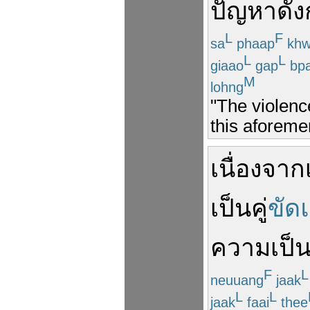
ปัญหา
ดัง
L
F
sa
phaap
kh
L
L
giaao
gap
bp
M
lohng
"The violenc
this aforeme
เนื่องจาก
เป็น
คู่
ขัด
ความเป็
F
L
neuuang
jaak
L
L
jaak
faai
thee