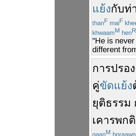
แย้ง
กับ
ท่
F
F
than
mai
khe
M
R
khwaam
hen
"He is never
different fro
การปรอง
คู่
ขัดแย้ง
ยุติธรรม
เคารพ
กต
M
gaan
bpraawn