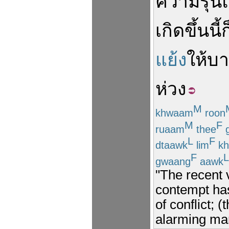
ความรุน
เกิดขึ้น
นี้
ก
แย้ง
ให้
บ
ห่วง
M
khwaam
roon
M
F
ruaam
thee
g
L
F
dtaawk
lim
kh
F
L
gwaang
aawk
"The recent 
contempt has
of conflict; 
alarming ma