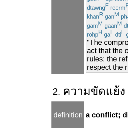
F
dtawng
reerm
R
M
khan
gan
ph
M
M
gam
gaan
d
H
L
L
rohp
ga
dti
g
"The compro
act that the 
rules; the r
respect the r
ความ
ขัดแย้ง
2.
definition
a conflict;