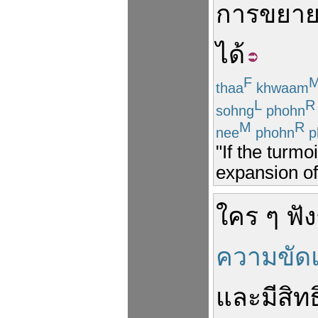
การ
ขยาย
ได้
F
thaa
khwaam
L
R
sohng
phohn
M
R
nee
phohn
p
"If the turmo
expansion of 
ใคร ๆ
ฟัง
ความขัดแ
และ
มี
สิทธ