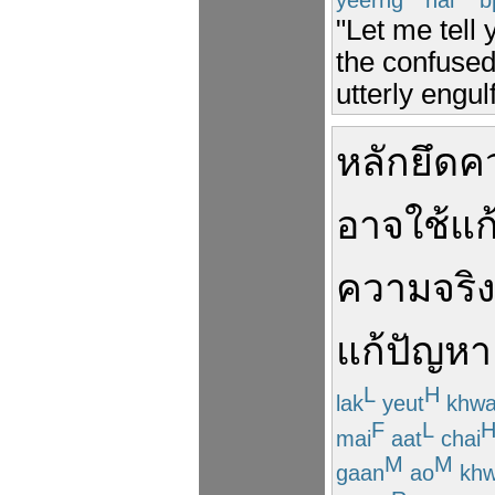
"Let me tell 
the confused
utterly engul
หลัก
ยึด
ค
อาจ
ใช้
แก
ความจริง
แก้ปัญหา
L
H
lak
yeut
khw
F
L
mai
aat
chai
M
M
gaan
ao
kh