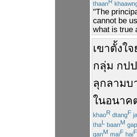
R
thaan
khaawn
"The principa
cannot be use
what is true 
เขา
ตั้งใจ
กลุ่ม
กปป
ลุกลาม
บ
ในอนาค
R
F
khao
dtang
ja
L
M
tha
baan
ga
M
F
F
gan
mai
hai