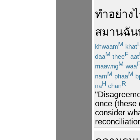
ทำ
อย่างไ
สมานฉันท
M
khwaam
khat
M
F
daa
thee
aat
M
maawng
waa
M
M
nam
phaa
b
H
R
na
chan
"Disagreemen
once (these
consider wha
reconciliatio