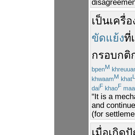
disagreement
เป็น
เครื่อ
ขัดแย้ง
ที่
กรอบ
กติ
M
bpen
khreuua
M
khwaam
khat
F
F
dai
khao
maa
"It is a mec
and continue
(for settleme
เมื่อ
เกิด
ป