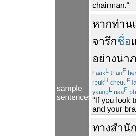
chairman."
หาก
ท่าน
จารึก
ชื่อ
อย่าง
น่า
ภ
L
F
haak
than
he
H
F
reuk
cheuu
l
sample
L
F
yaang
naa
ph
sentences
"If you look 
and your bra
ทาง
สำนั