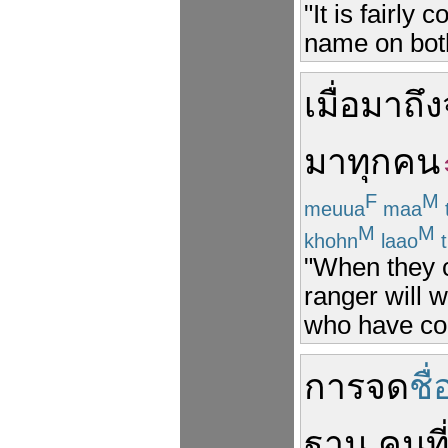
"It is fairly
name on both
เมื่อ
มาถึง
มา
ทุกคน
F
M
meuua
maa
M
M
khohn
laao
t
"When they c
ranger will 
who have co
การ
จด
ชื่
ฐาน
คน
ที