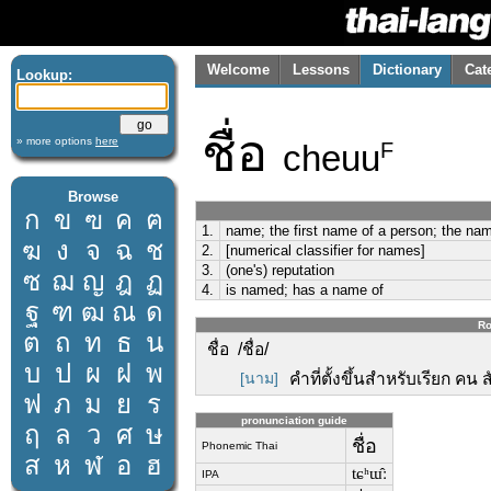
Welcome
Lessons
Dictionary
Cat
Lookup:
ชื่อ
» more options
here
cheuu
F
Browse
ก
ข
ฃ
ค
ฅ
1.
name; the first name of a person; the nam
ฆ
ง
จ
ฉ
ช
2.
[numerical classifier for names]
3.
(one's) reputation
ซ
ฌ
ญ
ฎ
ฏ
4.
is named; has a name of
ฐ
ฑ
ฒ
ณ
ด
Ro
ต
ถ
ท
ธ
น
ชื่อ /ชื่อ/
บ
ป
ผ
ฝ
พ
[นาม]
คำที่ตั้งขึ้นสำหรับเรียก คน
ฟ
ภ
ม
ย
ร
pronunciation guide
ฤ
ล
ว
ศ
ษ
ชื่อ
Phonemic Thai
ส
ห
ฬ
อ
ฮ
tɕʰɯ̂ː
IPA