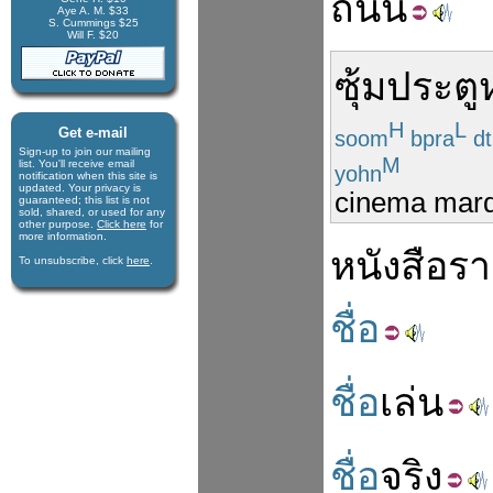
ถนน
Aye A. M. $33
S. Cummings $25
Will F. $20
ซุ้ม
ประตู
H
L
Get e-mail
soom
bpra
dt
Sign-up to join our mail­ing
M
list. You'll receive e­mail
yohn
notification when this site is
updated. Your privacy is
cinema mar
guaran­teed; this list is not
sold, shared, or used for any
other purpose.
Click here
for
more infor­mation.
หนังสือ
รา
To unsubscribe, click
here
.
ชื่อ
ชื่อ
เล่น
ชื่อ
จริง