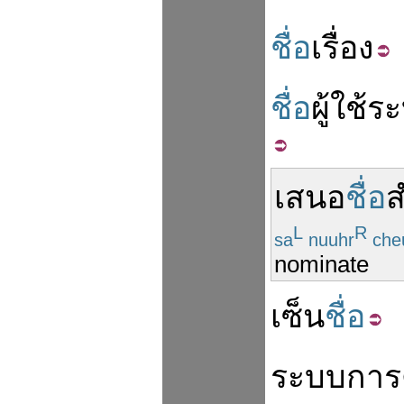
ชื่อ
เรื่อง
ชื่อ
ผู้
ใช้
ร
เสนอ
ชื่อ
ส
L
R
sa
nuuhr
che
nominate
เซ็น
ชื่อ
ระบบ
การ