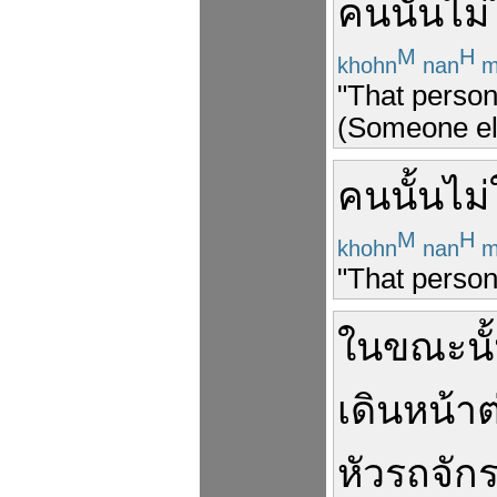
คน
นั้น
ไม่
M
H
khohn
nan
m
"That person
(Someone els
คน
นั้น
ไม่
M
H
khohn
nan
m
"That person’
ใน
ขณะนั
เดินหน้า
ต
หัวรถจัก