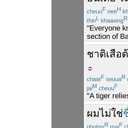
F
H
cheuu
nee
kh
L
R
thin
khaawng
"Everyone kn
section of B
ชาติ
เสือ
ต
F
R
chaat
seuua
M
F
jai
cheuu
"A tiger reli
ผม
ไม่ใช่
ช
R
F
phohm
mai
c