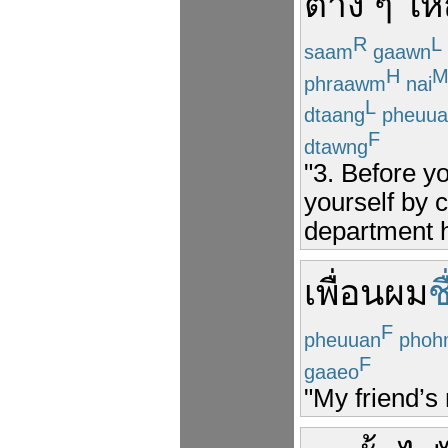
ต่าง ๆ
ให้
R
L
saam
gaawn
H
phraawm
nai
L
dtaang
pheuua
F
dtawng
"3. Before y
yourself by 
department h
เพื่อน
ผม
ช
F
pheuuan
phoh
F
gaaeo
"My friend’s