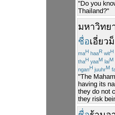
"Do you know
Thailand?"
มหาวิทยา
ชื่อ
เอี่ยว
ม
H
R
H
ma
haa
wit
H
M
M
tha
yaa
lai
H
M
ngan
juuhr
f
"The Mahamak
having its n
they do not 
they risk bei
ชื่อ
ร้านอ