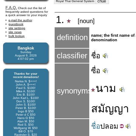
chue
Royal Thai General System
F.A.Q.
Check out the list of
frequently asked questions for
a quick answer to your inquiry
1.
[noun]
e-mail the author
guestbook
site settings
site news
definition
name; the first name of 
bulk lookup
denomination
Bangkok
Sunday
classifier
ชื่อ
August 9, 2026
4:07:03 pm
ซื่อ
Thanks for your
recent donations!
Narisa N. $+++!
นาม
John A. $+++!
Paul S. $100!
synonyms
Mike A. $100!
Eric B. $100!
John Karl L. $100!
Don S. $100!
สมัญญา
John S. $100!
Peter B. $100!
Ingo B $50
Peter d C $50
Hans G $50
Alan M. $50
ชื่อ
ปลอม
Rod S. $50
Wolfgang W. $50
Bill O. $70
Ravinder S. $20