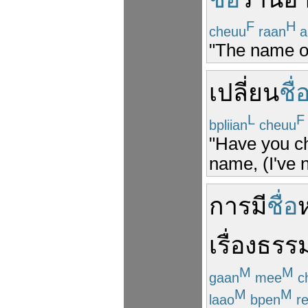
F
H
cheuu
raan
a
"The name of 
เปลี่ยน
ชื่
L
F
bpliian
cheuu
"Have you c
name, (I've 
การ
มี
ชื่อ
ห
เรื่องธร
M
M
gaan
mee
c
M
M
laao
bpen
re