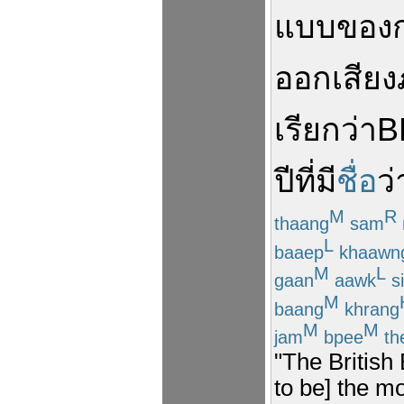
แบบ
ของ
ออกเสียง
เรียกว่า
B
ปี
ที่มี
ชื่อ
ว่
M
R
thaang
sam
L
baaep
khaawn
M
L
gaan
aawk
si
M
baang
khrang
M
M
jam
bpee
th
"The British
to be] the mo