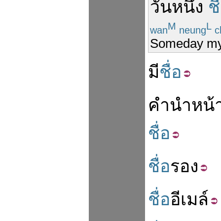
วันหนึ่ง
ชื
M
L
wan
neung
c
Someday my 
มี
ชื่อ
คำ
นำหน้
ชื่อ
ชื่อ
รอง
ชื่อ
อีเมล์