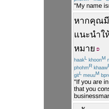
"My name isn
หาก
คุณ
ม
แนะนำ
ให
หมาย
L
M
haak
khoon
R
phohm
khaaw
L
M
git
meuu
bpr
"If you are i
that you con
businessman