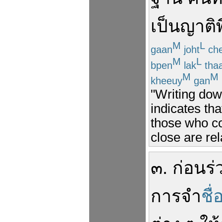
เป็น
ญาติพ
M
L
gaan
joht
ch
M
L
bpen
lak
tha
M
M
kheeuy
gan
"Writing dow
indicates tha
those who co
close are rel
๓
.
ก่อน
ร
การ
จำ
ชื่