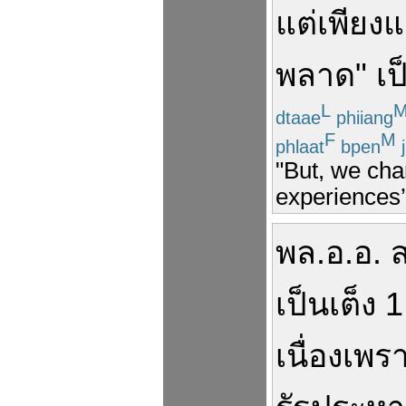
แต่
เพียงแ
พลาด
"
เป
L
dtaae
phiiang
F
M
phlaat
bpen
j
"But, we chan
experiences’
พล.อ.อ.
ส
เป็น
เต็ง
1
เนื่อง
เพร