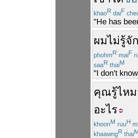
R
F
khao
dai
che
"He has been
ผม
ไม่
รู้จั
R
F
phohm
mai
r
R
M
saa
thai
"I don't know
คุณรู้ไหม
อะไร
M
H
khoon
ruu
m
R
khaawng
thai