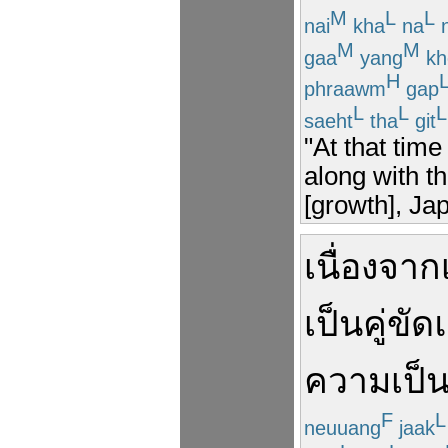
M
L
L
nai
kha
na
n
M
M
gaa
yang
kh
H
phraawm
gap
L
L
L
saeht
tha
git
"At that tim
along with th
[growth], Ja
เนื่องจาก
เป็น
คู่
ขัด
ความเป็
F
L
neuuang
jaak