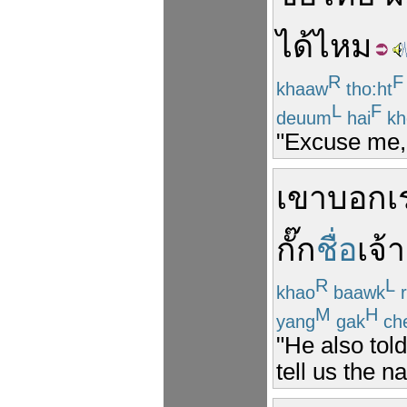
ได้ไหม
R
F
khaaw
tho:ht
L
F
deuum
hai
kh
"Excuse me, 
เขา
บอก
เ
กั๊ก
ชื่อ
เจ้
R
L
khao
baawk
r
M
H
yang
gak
ch
"He also told
tell us the n