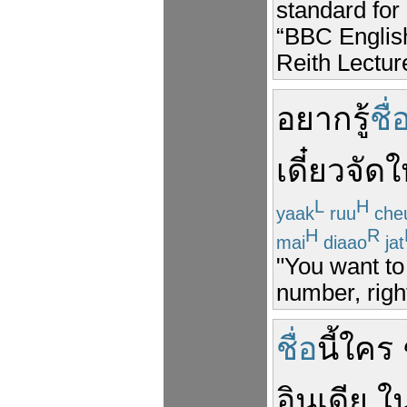
standard for
“BBC English
Reith Lecture
อยาก
รู้
ชื่
เดี๋ยว
จัดใ
L
H
yaak
ruu
che
H
R
mai
diaao
jat
"You want to
number, right?
ชื่อ
นี้
ใคร 
อินเดีย
ใ