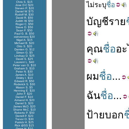
Chris S. $15
ไม่
ระบุ
ชื่อ
Jose D-C $20
Steven P. $20
Daniel W. $75
Rudolf M. $30
บัญชี
ราย
David R. $50
Judith W. $50
Roger C. $50
Steve D. $50
Sean F. $50
Paul G. B. $50
xsinventory $20
Nigel A. $15
Michael B. $20
คุณ
ชื่อ
อะ
Otto S. $20
Damien G. $12
Simon G. $5
Lindsay D. $25
David S. $25
Laurent L. $40
Peter van G. $10
Graham S. $10
Peter N. $30
ผม
ชื่อ
...
James A. $10
Dmitry I. $10
Edward R. $50
Roderick S. $30
Mason S. $5
Henning E. $20
ฉัน
ชื่อ
...
John F. $20
Daniel F. $10
Armand H. $20
Daniel S. $20
James McD. $20
Shane McC. $10
ป้าย
บอก
ช
Roberto P. $50
Derrell P. $20
Trevor O. $30
Patrick H. $25
Rick @SS $15
Gene H. $10