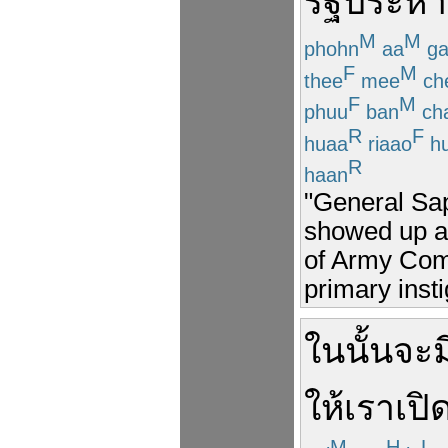
รัฐประหา
M
M
phohn
aa
ga
F
M
thee
mee
ch
F
M
phuu
ban
ch
R
F
huaa
riaao
h
R
haan
"General Sa
showed up as
of Army Com
primary insti
ใน
นั้น
จะ
ม
ให้
เรา
เปิ
M
H
L