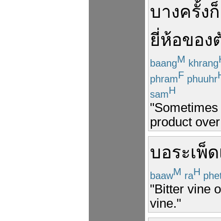
บางครั้ง
ก็
ยี่ห้อ
ของต
M
baang
khrang
F
phram
phuuhr
H
sam
"Sometimes i
product over
บอระเพ็ด
M
H
baaw
ra
phe
"Bitter vine 
vine."