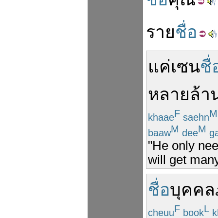
ราย
ชื่อ
แค่
เซน
ชื่
หลาย
ล้า
F
M
khaae
saehn
M
M
baaw
dee
g
"He only need
will get many
ชื่อ
บุคคล
F
L
cheuu
book
k