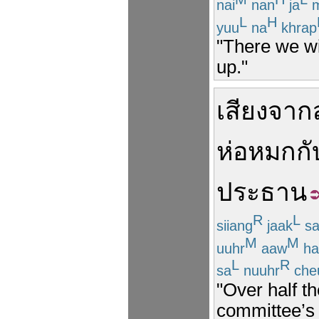
nai
nan
ja
m
L
H
yuu
na
khrap
"There we wil
up."
เสียง
จาก
ห่อหมก
กั
ประธาน
R
L
siiang
jaak
s
M
M
uuhr
aaw
ha
L
R
sa
nuuhr
che
"Over half t
committee’s