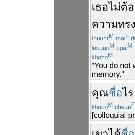
เธอ
ไม่
ต้
ความทร
M
F
thuuhr
mai
d
M
M
leuuan
bpai
M
khohn
"You do not 
memory."
คุณ
ชื่อ
ไร
M
F
khoon
cheuu
[colloquial 
เขา
ได้
ชื่อ