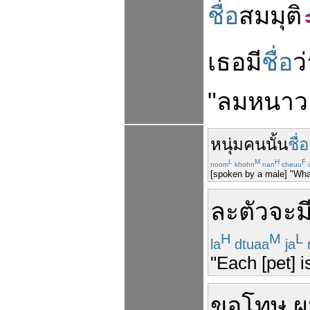
ชื่อ
สมมุติ
เธอ
มี
ชื่อ
ว
"
ลมหนาว
หนุ่ม
คน
นั้น
ชื่อ
L
M
H
F
noom
khohn
nan
cheuu
[spoken by a male] "Wha
ละ
ตัว
จะม
H
M
L
la
dtuaa
ja
"Each [pet] i
ขอโทษ
ผ