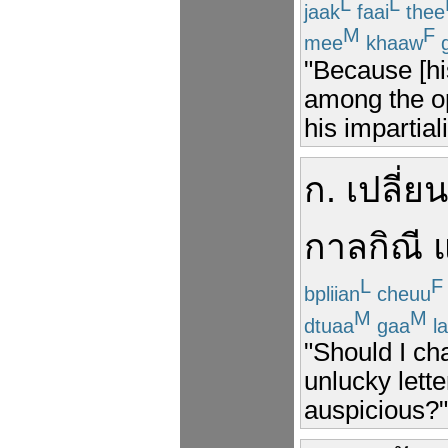
L
L
jaak
faai
thee
M
F
mee
khaaw
g
"Because [h
among the op
his impartial
ก
.
เปลี่ยน
กาลกิณี
L
F
bpliian
cheuu
M
M
dtuaa
gaa
la
"Should I c
unlucky lett
auspicious?"