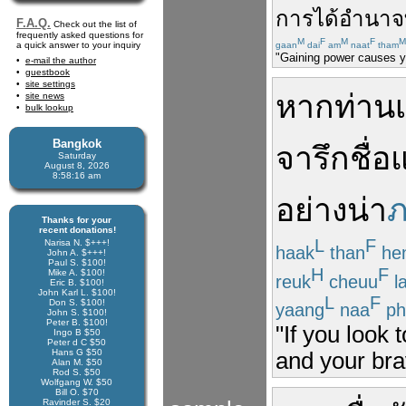
การ
ได้
อำนาจ
F.A.Q.
Check out the list of
frequently asked questions for
M
F
M
F
M
a quick answer to your inquiry
gaan
dai
am
naat
tham
"Gaining power causes yo
e-mail the author
guestbook
site settings
หาก
ท่าน
site news
bulk lookup
Bangkok
จารึก
ชื่อ
Saturday
August 8, 2026
8:58:16 am
อย่าง
น่า
ภ
Thanks for your
recent donations!
L
F
Narisa N. $+++!
haak
than
he
John A. $+++!
Paul S. $100!
H
F
Mike A. $100!
reuk
cheuu
l
Eric B. $100!
John Karl L. $100!
L
F
Don S. $100!
yaang
naa
ph
John S. $100!
Peter B. $100!
"If you look 
Ingo B $50
Peter d C $50
Hans G $50
and your bra
Alan M. $50
Rod S. $50
Wolfgang W. $50
Bill O. $70
Ravinder S. $20