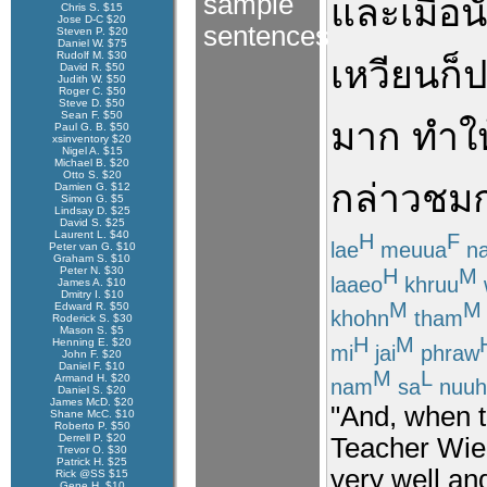
sample
และ
เมื่อ
น
Chris S. $15
Jose D-C $20
sentences
Steven P. $20
Daniel W. $75
Rudolf M. $30
เหวียน
ก็
ป
David R. $50
Judith W. $50
Roger C. $50
Steve D. $50
Sean F. $50
มาก
ทำให
Paul G. B. $50
xsinventory $20
Nigel A. $15
Michael B. $20
Otto S. $20
กล่าว
ชม
Damien G. $12
Simon G. $5
Lindsay D. $25
David S. $25
Laurent L. $40
H
F
lae
meuua
n
Peter van G. $10
Graham S. $10
H
M
Peter N. $30
laaeo
khruu
James A. $10
Dmitry I. $10
M
M
Edward R. $50
khohn
tham
Roderick S. $30
Mason S. $5
H
M
Henning E. $20
mi
jai
phraw
John F. $20
Daniel F. $10
M
L
Armand H. $20
nam
sa
nuuh
Daniel S. $20
James McD. $20
"And, when t
Shane McC. $10
Roberto P. $50
Derrell P. $20
Teacher Wie
Trevor O. $30
Patrick H. $25
very well a
Rick @SS $15
Gene H. $10