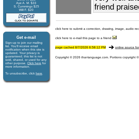
Aye A. M. $33
friend praise
S. Cummings $25
Will F. $20
click here to submit a correction, drawing, image, audio re
Get e-mail
click here to e-mail this page to a friend
Sign-up to join our mail­ing
list. You'll receive e­mail
page cached 8/7/2026 6:58:12 PM
online source fo
notification when this site is
updated. Your privacy is
guaran­teed; this list is not
Copyright © 2026 thai-language.com. Portions copyright © 
sold, shared, or used for any
other purpose.
Click here
for
more infor­mation.
To unsubscribe, click
here
.