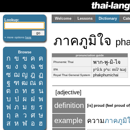
Welcome
Lessons
Dictionary
Cat
Lookup:
ภาคภูมิใจ
» more options
here
ph
Browse
pronunciation guide
ก
ข
ฃ
ค
ฅ
พาก-พู-มิ-ไจ
Phonemic Thai
ฆ
ง
จ
ฉ
ช
pʰâːk pʰuː míʔ tɕaj
IPA
ซ
ฌ
ญ
ฎ
ฏ
phakphumichai
Royal Thai General System
ฐ
ฑ
ฒ
ณ
ด
ต
ถ
ท
ธ
น
[adjective]
บ
ป
ผ
ฝ
พ
definition
ฟ
ภ
ม
ย
ร
[is] proud (feel proud of
ฤ
ล
ว
ศ
ษ
example
ความ
ภาคภูมิ
ส
ห
ฬ
อ
ฮ