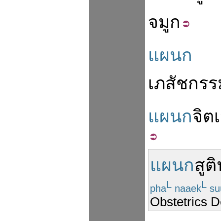
จมูก
แผนก
เภสัชกรร
แผนก
จิต
แผนก
สูต
L
L
pha
naaek
su
Obstetrics 