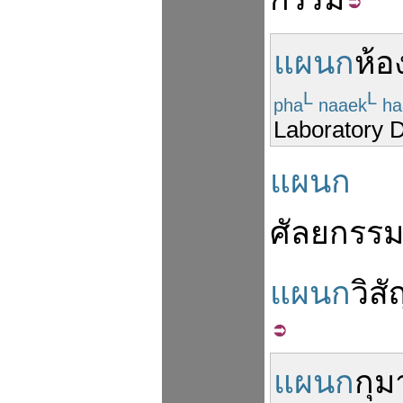
แผนก
ห้อ
L
L
pha
naaek
ha
Laboratory 
แผนก
ศัลยกรร
แผนก
วิส
แผนก
กุม