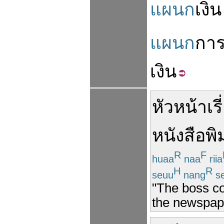
แผนก
เงิน
แผนก
กา
เงิน
หัวหน้า
เร
หนังสือ
พิ
R
F
huaa
naa
riia
H
R
seuu
nang
s
"The boss co
the newspaper