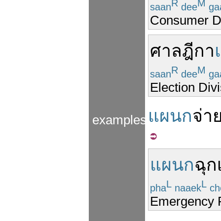
R
M
saan
dee
ga
Consumer Di
ศาลฎีกา
R
M
saan
dee
ga
Election Div
แผนก
จ่า
examples
แผนก
ฉุก
L
L
pha
naaek
ch
Emergency 