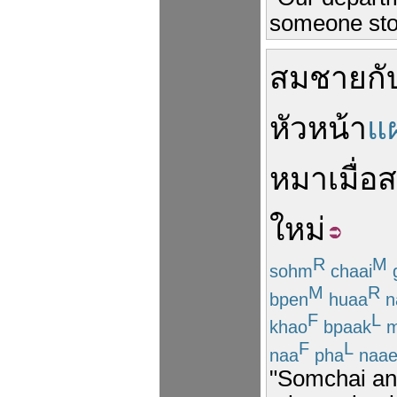
someone sto
สมชาย
กั
หัวหน้า
แ
หมา
เมื่อ
ส
ใหม่
R
M
sohm
chaai
M
R
bpen
huaa
n
F
L
khao
bpaak
m
F
L
naa
pha
naae
"Somchai an