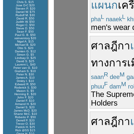
แผนก
เคร
Chris S. $15
Jose D-C $20
Steven P. $20
Daniel W. $75
Rudolf M. $30
L
L
pha
naaek
kh
David R. $50
Judith W. $50
men's wear 
Roger C. $50
Steve D. $50
Sean F. $50
Paul G. B. $50
xsinventory $20
Nigel A. $15
ศาลฎีกา
Michael B. $20
Otto S. $20
Damien G. $12
Simon G. $5
Lindsay D. $25
ทางการเม
David S. $25
Laurent L. $40
Peter van G. $10
Graham S. $10
R
M
Peter N. $30
saan
dee
ga
James A. $10
Dmitry I. $10
F
M
Edward R. $50
phuu
dam
ro
Roderick S. $30
Mason S. $5
The Supreme 
Henning E. $20
John F. $20
Holders
Daniel F. $10
Armand H. $20
Daniel S. $20
James McD. $20
Shane McC. $10
Roberto P. $50
ศาลฎีกา
Derrell P. $20
Trevor O. $30
Patrick H. $25
Rick @SS $15
Gene H. $10