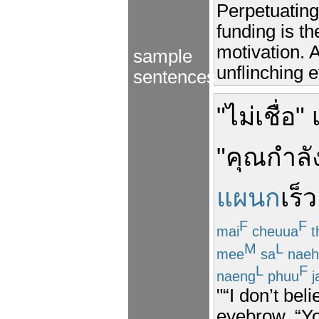
Perpetuating
funding is t
motivation. 
sample
unflinching e
sentences
"
ไม่
เชื่อ
"
"
คุณ
กำลั
แผนก
เร็ว
F
F
mai
cheuua
t
M
L
mee
sa
naeh
L
F
naeng
phuu
j
"“I don’t be
eyebrow, “Yo