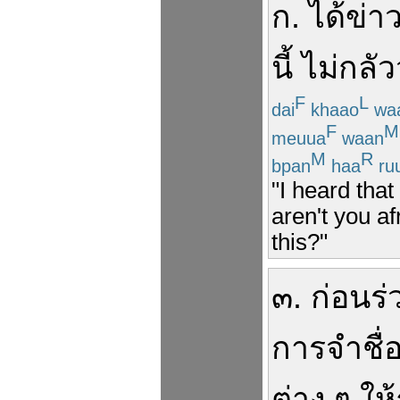
ก
.
ได้ข่าว
นี้
ไม่
กลัว
F
L
dai
khaao
wa
F
M
meuua
waan
M
R
bpan
haa
ru
"I heard that
aren't you af
this?"
๓
.
ก่อน
ร
การ
จำ
ชื่
ต่าง ๆ
ให้