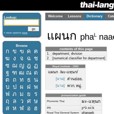
Welcome
Lessons
Dictionary
Cat
Lookup:
แผนก
» more options
here
pha
naa
L
Browse
contents of this page
ก
ข
ฃ
ค
ฅ
1.
department; division
ฆ
ง
จ
ฉ
ช
2.
[numerical classifier for department]
ซ
ฌ
ญ
ฎ
ฏ
Royal Institute - 1982
ฐ
ฑ
ฒ
ณ
ด
แผนก /ผะ-แหฺนก/
ต
ถ
ท
ธ
น
[นาม]
ส่วนย่อย.
บ
ป
ผ
ฝ
พ
[นาม]
พวก
หมู่.
,
ฟ
ภ
ม
ย
ร
pronunciation guide
ฤ
ล
ว
ศ
ษ
ผะ-แหฺนก
Phonemic Thai
ส
ห
ฬ
อ
ฮ
pʰà nɛ̀ːk
IPA
phanaek
Royal Thai General System