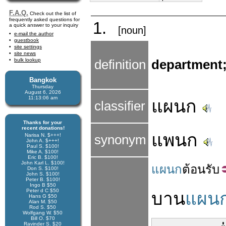
F.A.Q.
Check out the list of
frequently asked questions for
1.
a quick answer to your inquiry
[noun]
e-mail the author
guestbook
site settings
site news
bulk lookup
definition
department;
Bangkok
Thursday
August 6, 2026
11:13:07 am
แผนก
classifier
Thanks for your
recent donations!
แพนก
Narisa N. $+++!
synonym
John A. $+++!
Paul S. $100!
Mike A. $100!
Eric B. $100!
John Karl L. $100!
แผนก
ต้อนรับ
Don S. $100!
John S. $100!
Peter B. $100!
Ingo B $50
Peter d C $50
บาน
แผน
Hans G $50
Alan M. $50
Rod S. $50
Wolfgang W. $50
Bill O. $70
Ravinder S. $20