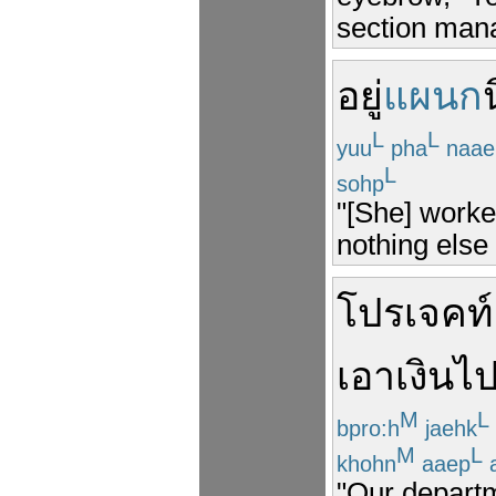
section mana
อยู่
แผนก
L
L
yuu
pha
naae
L
sohp
"[She] worke
nothing else
โปรเจคท์
เอา
เงิน
ไ
M
L
bpro:h
jaehk
M
L
khohn
aaep
"Our departm