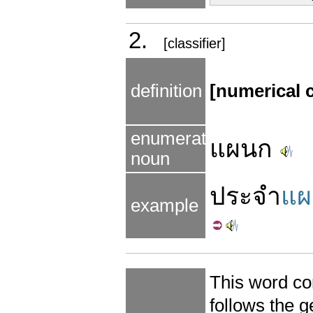
2.
[classifier]
definition
[numerical c
enumerated
แผนก
noun
ประจำ
แผ
example
This word co
follows the 