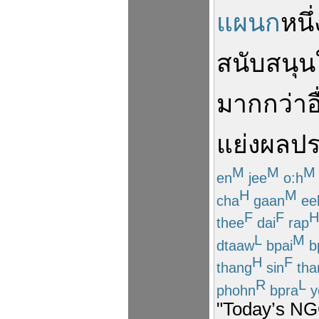
แผนก
หนึ่
สนับสนุน
มากกว่าอ
แย่ง
ผลปร
M
M
M
en
jee
o:h
H
M
cha
gaan
ee
F
F
H
thee
dai
rap
L
M
dtaaw
bpai
b
H
F
thang
sin
tha
R
L
phohn
bpra
y
"Today’s NGO