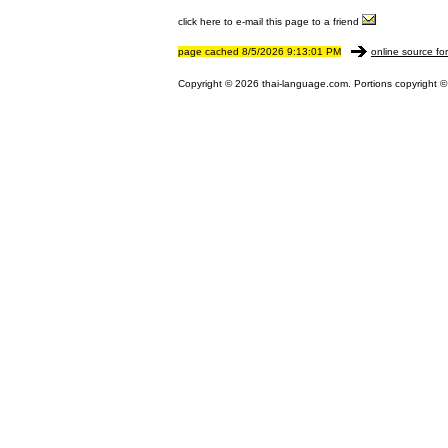
click here to e-mail this page to a friend
page cached 8/5/2026 9:13:01 PM
online source fo
Copyright © 2026 thai-language.com. Portions copyright © 