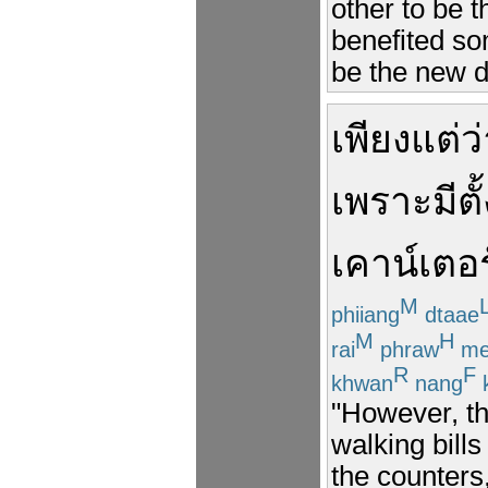
other to be t
benefited s
be the new d
เพียงแต่ว
เพราะ
มี
ตั
เคาน์เตอร
M
phiiang
dtaae
M
H
rai
phraw
me
R
F
khwan
nang
"However, th
walking bills
the counters,