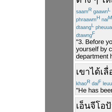
R
L
saam
gaawn
H
phraawm
nai
L
dtaang
pheuua
F
dtawng
"3. Before y
yourself by 
department h
เขา
ได้
เล
R
F
khao
dai
leu
"He has bee
เอ็นจีโอ
ป