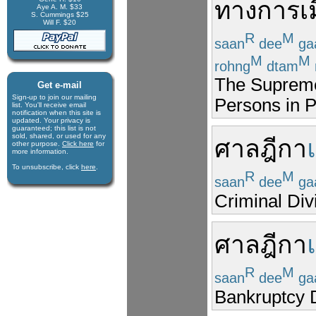
ทางการเม
Aye A. M. $33
S. Cummings $25
Will F. $20
R
M
saan
dee
ga
M
M
rohng
dtam
The Supreme 
Get e-mail
Sign-up to join our mail­ing
Persons in Po
list. You'll receive e­mail
notification when this site is
updated. Your privacy is
guaran­teed; this list is not
sold, shared, or used for any
ศาลฎีกา
other purpose.
Click here
for
more infor­mation.
To unsubscribe, click
here
.
R
M
saan
dee
ga
Criminal Div
ศาลฎีกา
R
M
saan
dee
ga
Bankruptcy D