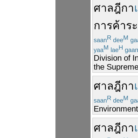
ศาลฎีกา
การค้า
ระ
R
M
saan
dee
ga
M
H
yaa
lae
gaa
Division of I
the Supreme
ศาลฎีกา
R
M
saan
dee
ga
Environmenta
ศาลฎีกา