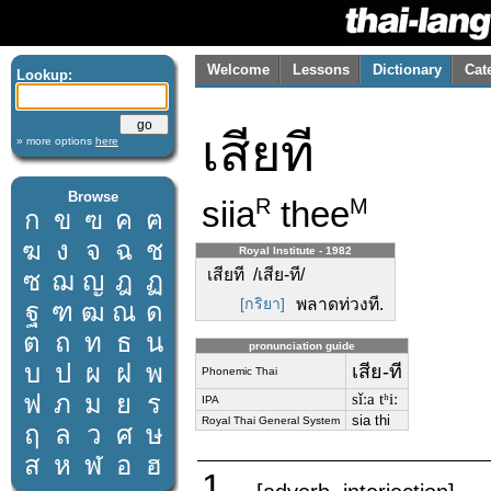
Welcome
Lessons
Dictionary
Cat
Lookup:
เสียที
» more options
here
Browse
siia
thee
R
M
ก
ข
ฃ
ค
ฅ
ฆ
ง
จ
ฉ
ช
Royal Institute - 1982
เสียที /เสีย-ที/
ซ
ฌ
ญ
ฎ
ฏ
[กริยา]
พลาดท่วงที.
ฐ
ฑ
ฒ
ณ
ด
ต
ถ
ท
ธ
น
pronunciation guide
บ
ป
ผ
ฝ
พ
เสีย-ที
Phonemic Thai
ฟ
ภ
ม
ย
ร
sǐːa tʰiː
IPA
sia thi
Royal Thai General System
ฤ
ล
ว
ศ
ษ
ส
ห
ฬ
อ
ฮ
1.