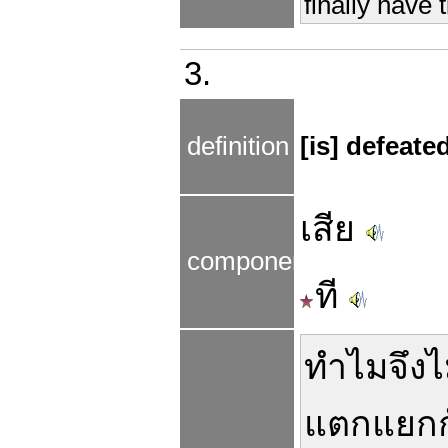
finally have 
3.
definition
[is] defeat
เสีย
components
ที
ทำไม
จึง
ไ
แตกแยก