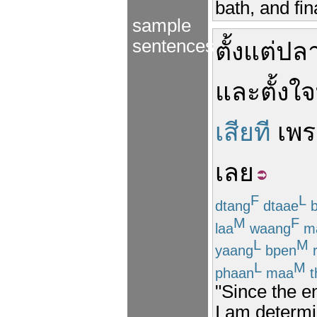
bath, and fin
sample
sentences
ตั้งแต่
ปล
และ
ตั้งใจ
เสียที
เพร
เลย
F
L
dtang
dtaae
b
M
F
laa
waang
m
L
M
yaang
bpen
r
L
M
phaan
maa
t
"Since the e
I am determi