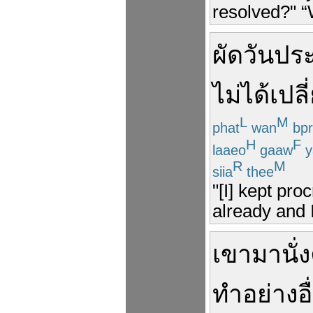
resolved?" “
ผัดวันประ
ไม่ได้
เปลี
L
M
phat
wan
bpr
H
F
laaeo
gaaw
y
R
M
siia
thee
"[I] kept pro
already and 
เขา
มา
นั่ง
ทำ
อย่างอื