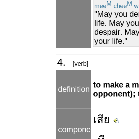
M
M
mee
chee
wi
"May you der
life. May yo
despair. May 
your life."
4.
[verb]
to make a mi
definition
opponent); t
เสีย
components