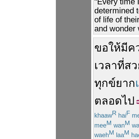
"Every time 
determined t
of life of the
and wonder wh
ขอให้
มีค
เวลา
ที่
สว
ทุกข์ยาก
ตลอดไป
R
F
khaaw
hai
m
M
M
mee
wan
wa
M
M
waeh
laa
ha