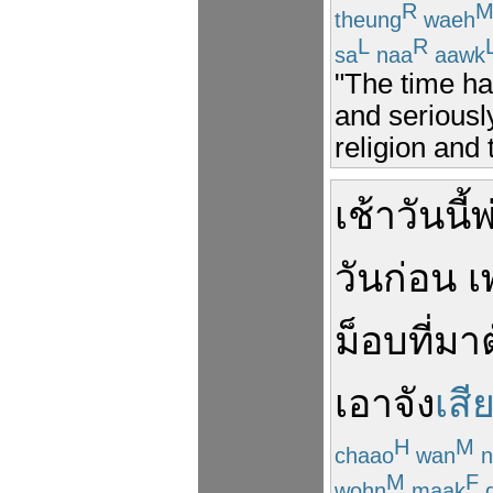
R
theung
waeh
L
R
sa
naa
aawk
"The time ha
and seriousl
religion and 
เช้า
วันนี้
พ
วันก่อน
เ
ม็อบ
ที่
มา
ต
เอาจัง
เสีย
H
M
chaao
wan
n
M
F
wohn
maak