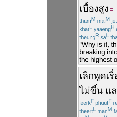
เบื้องสูง
M
M
tham
mai
je
L
H
khat
yaaeng
R
L
theung
sa
th
"Why is it, t
breaking into
the highest 
เลิก
พูด
เรื
ไม่ขึ้น
แล
F
F
leerk
phuut
r
L
M
theert
man
f