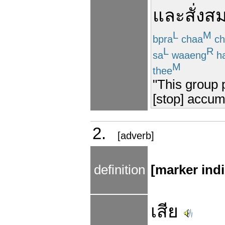
และ
สั่งส
L
M
bpra
chaa
ch
L
R
sa
waaeng
h
M
thee
"This group 
[stop] accumu
2.
[adverb]
definition
[marker indi
เสีย