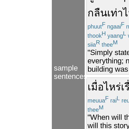
กลืน
เท่าไ
F
F
phuut
ngaai
n
H
L
thook
yaang
R
M
siia
thee
"Simply stat
everything; 
sample
building was 
sentences
เมื่อไหร่
เร
F
L
meuua
rai
re
M
thee
"When will t
will this sto