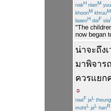
H
M
nak
riian
yuu
M
M
khoon
khruu
H
F
laaeo
dai
siia
"The childre
now began to
น่าจะ
ถึง
มา
พิจาร
ควร
แยก
F
L
naa
ja
theung
L
L
R
moht
ja
han