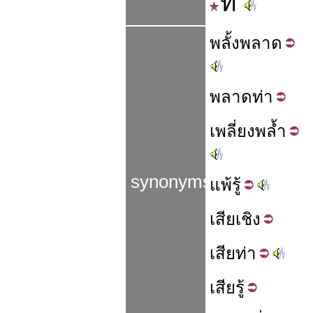
ที
พลั้ง
พลาด
พลาด
ท่า
เพลี่ยง
พล้ำ
synonyms
แพ้
รู้
เสีย
เชิง
เสีย
ท่า
เสีย
รู้