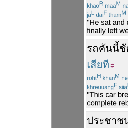
R
M
khao
maa
na
L
F
M
ja
dai
tham
"He sat and 
finally left 
รถ
คัน
นี้
ช
เสียที
H
M
roht
khan
ne
F
khreuuang
siia
"This car bre
complete reb
ประชาช