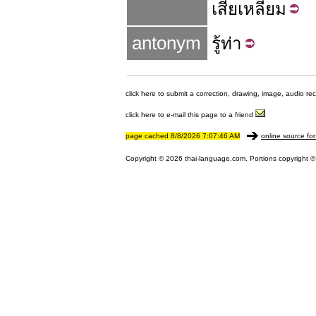
เสีย
เหลี่ยม
antonym
รู้
ท่า
click here to submit a correction, drawing, image, audio re
click here to e-mail this page to a friend
page cached 8/8/2026 7:07:46 AM
online source for
Copyright © 2026 thai-language.com. Portions copyright © 