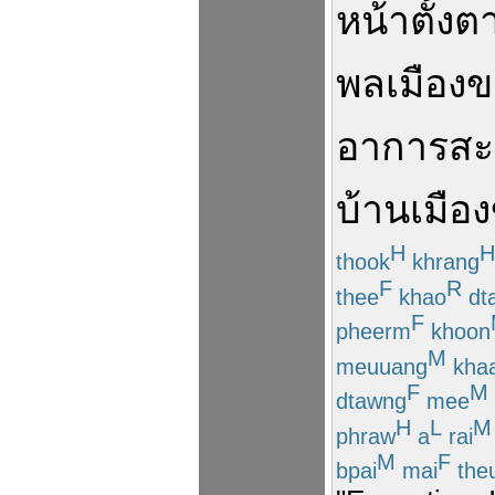
หน้าตั้งต
พลเมือง
ข
อาการ
สะ
บ้านเมือง
H
H
thook
khrang
F
R
thee
khao
dt
F
pheerm
khoon
M
meuuang
kha
F
M
dtawng
mee
H
L
M
phraw
a
rai
M
F
bpai
mai
the