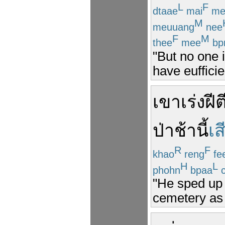
L
F
dtaae
mai
me
M
meuuang
nee
F
M
thee
mee
bp
"But no one i
have eufficie
เขา
เร่ง
ฝี
ป่าช้า
นี้
เส
R
F
khao
reng
fe
H
L
phohn
bpaa
c
"He sped up 
cemetery as 