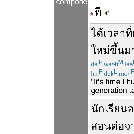
components
ที
ได้
เวลา
ที่
ใหม่
ขึ้นม
F
M
dai
waeh
laa
F
L
hai
dek
roon
"It’s time I 
generation t
นักเรียน
อย
สอน
ต่อจ