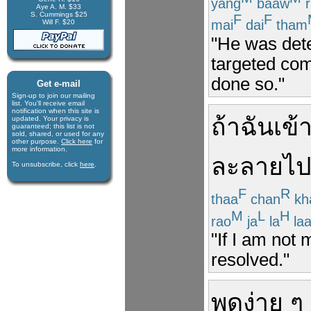
yang
baaw
r
Aye A. M. $33
S. Cummings $25
F
F
mai
dai
tham
Will F. $20
"He was deter
targeted com
done so."
Get e-mail
Sign-up to join our mail­ing
list. You'll receive e­mail
notification when this site is
ถ้า
ฉัน
เข้
updated. Your privacy is
guaran­teed; this list is not
sold, shared, or used for any
other purpose.
Click here
for
more infor­mation.
ละลาย
ไ
To unsubscribe, click
here
.
F
R
thaa
chan
kh
M
L
H
rao
ja
la
laa
"If I am not 
resolved."
พูดง่าย ๆ