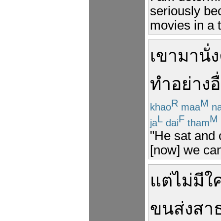
seriously be
movies in a t
เขา
มา
นั่ง
ทำ
อย่างอื
R
M
khao
maa
na
L
F
M
ja
dai
tham
"He sat and c
[now] we can
แต่
ไม่มีใ
ขนส่ง
สา