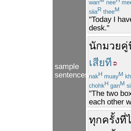
M
H
wan
nee
me
R
M
siia
thee
"Today I have
desk."
นักมวย
คู่น
เสียที
sample
sentences
H
M
nak
muay
kh
H
M
chohk
gan
si
"The two box
each other wi
ทุกครั้งที่
ไ