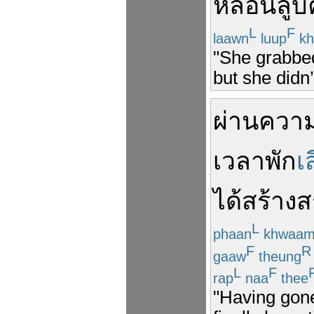
หล่อน
ลู
L
F
laawn
luup
kh
"She grabbed
but she didn’t
ผ่าน
ความ
เวลา
พัก
เ
ได้
สร้างส
L
phaan
khwaa
F
R
gaaw
theung
L
F
rap
naa
thee
"Having gone