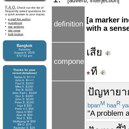
[adverb, interjection]
F.A.Q.
Check out the list of
frequently asked questions for
a quick answer to your inquiry
[a marker in
e-mail the author
definition
guestbook
with a sense 
site settings
site news
bulk lookup
Bangkok
เสีย
Saturday
August 8, 2026
9:07:53 pm
components
ที
Thanks for your
recent donations!
Narisa N. $+++!
John A. $+++!
Paul S. $100!
Mike A. $100!
ปัญหา
ยา
Eric B. $100!
John Karl L. $100!
Don S. $100!
John S. $100!
M
R
Peter B. $100!
bpan
haa
ya
Ingo B $50
Peter d C $50
"A problem as
Hans G $50
Alan M. $50
Rod S. $50
Wolfgang W. $50
Bill O. $70
Ravinder S. $20