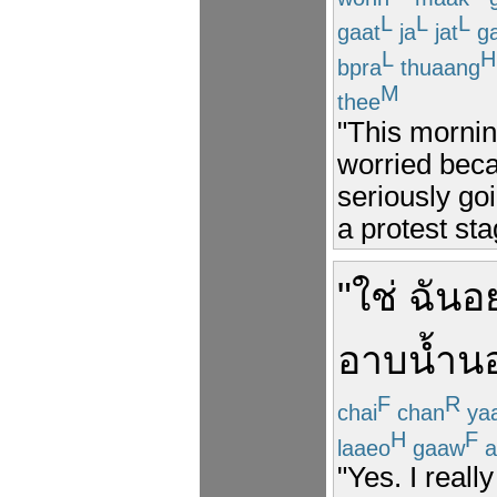
L
L
L
gaat
ja
jat
g
L
H
bpra
thuaang
M
thee
"This mornin
worried bec
seriously go
a protest st
"
ใช่
ฉัน
อ
อาบน้ำ
น
F
R
chai
chan
ya
H
F
laaeo
gaaw
a
"Yes. I reall