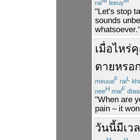
M
M
rai
leeuy
"Let's stop t
sounds unbel
whatsoever.
เมื่อไหร่
ค
ตาย
หรอ
F
L
meuua
rai
kh
H
F
nee
mai
dtaa
"When are you
pain – it won’
วันนี้
มี
เวล