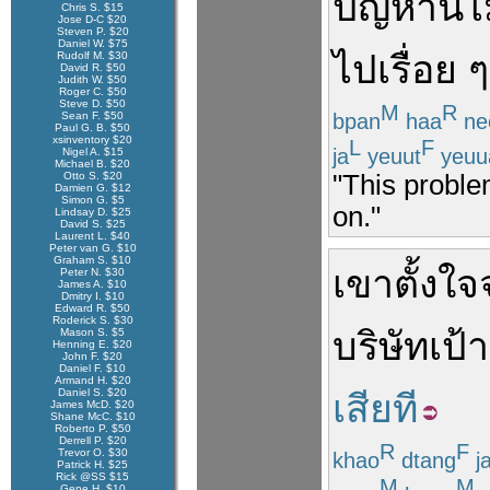
ปัญหา
นี้
ไม
Chris S. $15
Jose D-C $20
Steven P. $20
Daniel W. $75
ไป
เรื่อย ๆ
Rudolf M. $30
David R. $50
Judith W. $50
Roger C. $50
Steve D. $50
M
R
bpan
haa
ne
Sean F. $50
Paul G. B. $50
xsinventory $20
L
F
ja
yeuut
yeuu
Nigel A. $15
Michael B. $20
Otto S. $20
"This proble
Damien G. $12
Simon G. $5
on."
Lindsay D. $25
David S. $25
Laurent L. $40
Peter van G. $10
Graham S. $10
เขา
ตั้งใจ
Peter N. $30
James A. $10
Dmitry I. $10
Edward R. $50
Roderick S. $30
บริษัท
เป้
Mason S. $5
Henning E. $20
John F. $20
Daniel F. $10
Armand H. $20
Daniel S. $20
เสียที
James McD. $20
Shane McC. $10
Roberto P. $50
Derrell P. $20
R
F
Trevor O. $30
khao
dtang
ja
Patrick H. $25
Rick @SS $15
M
M
Gene H. $10