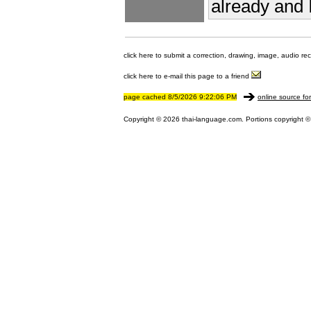
already and 
click here to submit a correction, drawing, image, audio re
click here to e-mail this page to a friend
page cached 8/5/2026 9:22:06 PM
online source fo
Copyright © 2026 thai-language.com. Portions copyright © 