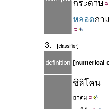
กระดาษ
หลอด
กา
3.
[classifier]
definition
[numerical c
ซิลิโคน
ยา
ดม