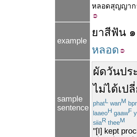
หลอด
สุญญาก
ยาสีฟัน
๑
example
หลอด
ผัดวันประ
ไม่ได้
เปลี
sample
L
M
phat
wan
bpr
sentence
H
F
laaeo
gaaw
y
R
M
siia
thee
"[I] kept pro