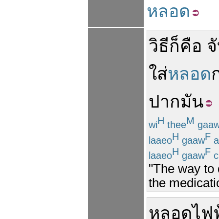
หลอด
วิธี
ก็คือ
จ
ใส่
หลอด
ปาก
มัน
H
M
wi
thee
gaa
H
F
laaeo
gaaw
a
H
F
laaeo
gaaw
c
"The way to do
the medicatio
หลอดไฟฟ