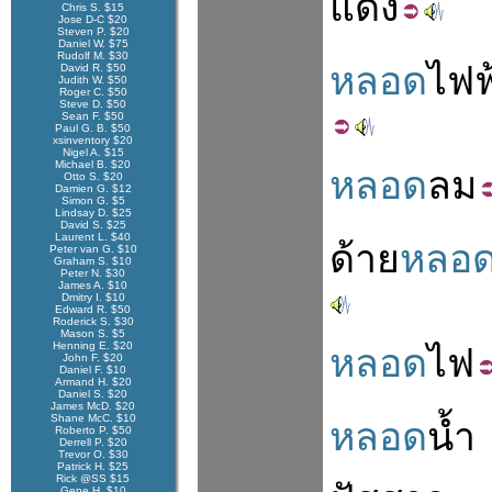
แดง
Chris S. $15
Jose D-C $20
Steven P. $20
Daniel W. $75
Rudolf M. $30
หลอด
ไฟฟ
David R. $50
Judith W. $50
Roger C. $50
Steve D. $50
Sean F. $50
Paul G. B. $50
xsinventory $20
Nigel A. $15
Michael B. $20
หลอด
ลม
Otto S. $20
Damien G. $12
Simon G. $5
Lindsay D. $25
David S. $25
Laurent L. $40
ด้าย
หลอ
Peter van G. $10
Graham S. $10
Peter N. $30
James A. $10
Dmitry I. $10
Edward R. $50
Roderick S. $30
Mason S. $5
Henning E. $20
หลอด
ไฟ
John F. $20
Daniel F. $10
Armand H. $20
Daniel S. $20
James McD. $20
Shane McC. $10
หลอด
น้ำ
Roberto P. $50
Derrell P. $20
Trevor O. $30
Patrick H. $25
Rick @SS $15
Gene H. $10