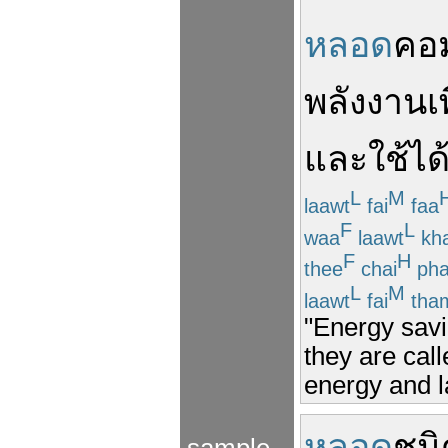
หลอด
คอ
พลังงาน
เ
และ
ใช้ได
L
M
laawt
fai
faa
F
L
waa
laawt
kh
F
H
thee
chai
ph
L
M
laawt
fai
tha
"Energy savi
they are cal
energy and la
หลอด
ชนิ