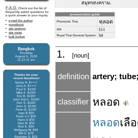
สมุทรสงคราม.
F.A.Q.
Check out the list of
frequently asked questions for
pronunciation guide
a quick answer to your inquiry
หฺลอด
e-mail the author
Phonemic Thai
guestbook
site settings
lɔ̀ːt
IPA
site news
lot
Royal Thai General System
bulk lookup
Bangkok
1.
Thursday
[noun]
August 6, 2026
11:22:12 am
definition
artery; tube
Thanks for your
recent donations!
Narisa N. $+++!
John A. $+++!
Paul S. $100!
Mike A. $100!
Eric B. $100!
หลอด
classifier
John Karl L. $100!
Don S. $100!
John S. $100!
Peter B. $100!
Ingo B $50
Peter d C $50
หลอด
เลื
Hans G $50
Alan M. $50
Rod S. $50
Wolfgang W. $50
Bill O. $70
Ravinder S. $20