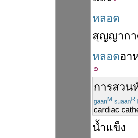
หลอด
สุญญากา
หลอด
อา
การ
สวน
ห
M
R
gaan
suaan
cardiac cath
น้ำแข็ง