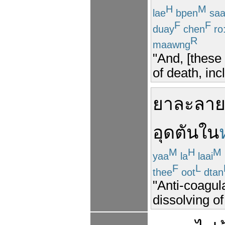
H
M
lae
bpen
sa
F
F
duay
chen
ro
R
maawng
"And, [these
of death, inc
ยาละลายล
อุดตัน
ใน
M
H
M
yaa
la
laai
F
L
thee
oot
dtan
"Anti-coagula
dissolving of