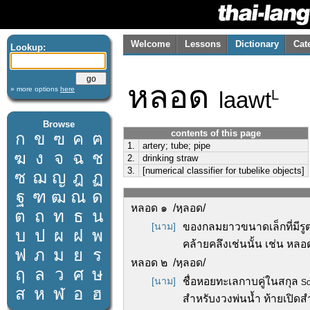
Welcome
Lessons
Dictionary
Cat
Lookup:
หลอด
» more options
here
laawt
L
Browse
contents of this page
ก
ข
ฃ
ค
ฅ
1.
artery; tube; pipe
ฆ
ง
จ
ฉ
ช
2.
drinking straw
3.
[numerical classifier for tubelike objects]
ซ
ฌ
ญ
ฎ
ฏ
ฐ
ฑ
ฒ
ณ
ด
หลอด ๑ /หฺลอด/
ต
ถ
ท
ธ
น
[นาม]
ของกลมยาวขนาดเล็กที่มีร
บ
ป
ผ
ฝ
พ
คล้ายคลึงเช่นนั้น เช่น ห
ฟ
ภ
ม
ย
ร
หลอด ๒ /หฺลอด/
ฤ
ล
ว
ศ
ษ
[นาม]
ชื่อหอยทะเลกาบคู่ในสกุล
S
ส
ห
ฬ
อ
ฮ
สำหรับงวงพ่นน้ำ ท้ายเปิดส