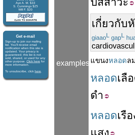
ปัสสาวะ
Aye A. M. $33
S. Cummings $25
Will F. $20
เกี่ยวกับ
ห
L
L
Get e-mail
giaao
gap
hu
Sign-up to join our mail­ing
cardiovascul
list. You'll receive e­mail
notification when this site is
updated. Your privacy is
guaran­teed; this list is not
sold, shared, or used for any
แขนง
หลอด
ล
examples
other purpose.
Click here
for
more infor­mation.
To unsubscribe, click
here
.
หลอด
เลื
ดำ
หลอด
เรือ
แสง