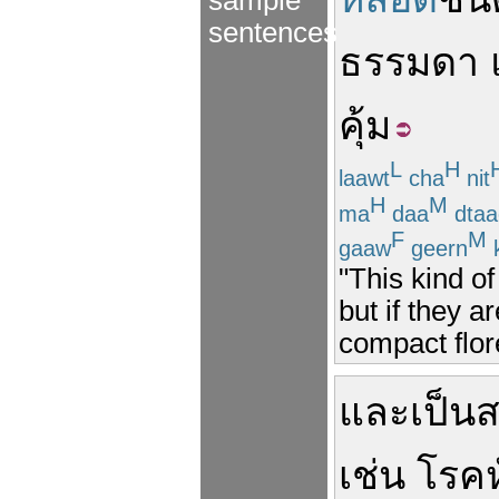
sample
sentences
ธรรมดา
คุ้ม
L
H
laawt
cha
nit
H
M
ma
daa
dtaa
F
M
gaaw
geern
"This kind o
but if they 
compact flor
และ
เป็นส
เช่น
โรคห