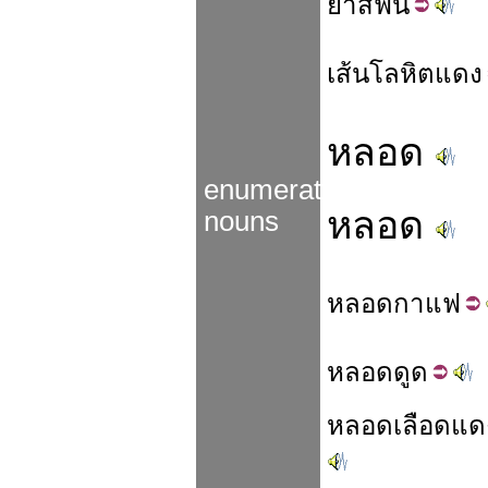
ยา
สี
ฟัน
เส้น
โลหิต
แดง
หลอด
enumerated
หลอด
nouns
หลอด
กาแฟ
หลอด
ดูด
หลอด
เลือด
แด