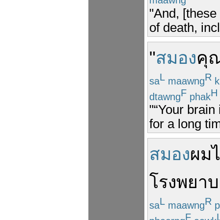
"And, [these
of death, inc
"
สมอง
คุ
L
R
sa
maawng
k
F
H
dtawng
phak
"“Your brain 
for a long ti
สมอง
ผม
ไ
โรงพยาบ
L
R
sa
maawng
p
F