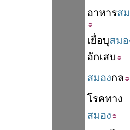
อาหาร
สม
เยื่อ
บุ
สมอ
อักเสบ
สมอง
กล
โรค
ทาง
สมอง