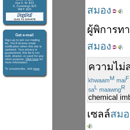
Aye A. M. $33
S. Cummings $25
สมอง
Will F. $20
ผู้
พิการ
ทา
Get e-mail
Sign-up to join our mail­ing
สมอง
list. You'll receive e­mail
notification when this site is
updated. Your privacy is
guaran­teed; this list is not
sold, shared, or used for any
other purpose.
Click here
for
more infor­mation.
ความไม่
To unsubscribe, click
here
.
M
F
khwaam
mai
L
R
sa
maawng
chemical imb
เซลล์
สมอ