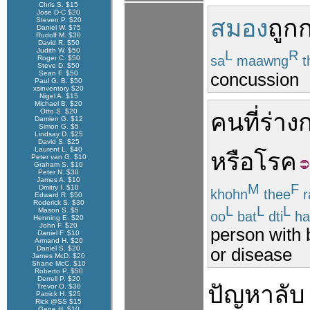
Chris S. $15
Jose D-C $20
สมอง
ถูก
Steven P. $20
Daniel W. $75
Rudolf M. $30
David R. $50
Judith W. $50
L
R
sa
maawng
t
Roger C. $50
Steve D. $50
Sean F. $50
concussion
Paul G. B. $50
xsinventory $20
Nigel A. $15
Michael B. $20
Otto S. $20
คน
ที่
ร่าง
Damien G. $12
Simon G. $5
Lindsay D. $25
David S. $25
Laurent L. $40
หรือ
โรค
Peter van G. $10
Graham S. $10
Peter N. $30
James A. $10
M
F
Dmitry I. $10
khohn
thee
r
Edward R. $50
Roderick S. $30
L
L
L
Mason S. $5
oo
bat
dti
ha
Henning E. $20
John F. $20
person with 
Daniel F. $10
Armand H. $20
Daniel S. $20
or disease
James McD. $20
Shane McC. $10
Roberto P. $50
Derrell P. $20
ปัญหา
ลับ
Trevor O. $30
Patrick H. $25
Rick @SS $15
Gene H. $10