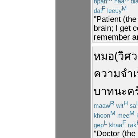
bpan
haa
di
F
M
dai
leeuy
"Patient (th
brain; I get 
remember an
หมอ
(
วิศ
ความจำ
เ
บาท
นะ
คร
R
H
maaw
wit
sa
M
M
khoon
mee
L
F
gep
khaa
rak
"Doctor (the