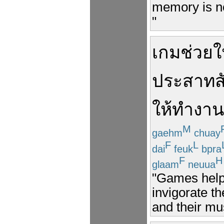
memory is no
"
เกม
ช่วย
ใ
ประสาทสั
ให้
ทำงาน
M
gaehm
chuay
F
L
dai
feuk
bpra
F
H
glaam
neuua
"Games help 
invigorate th
and their mus