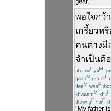
gear."
พ่อ
ใจกว้
เกรี้ยว
หรื
คน
ต่าง
มี
จำเป็นต้
F
M
phaaw
jai
gw
M
L
gaan
gro:ht
g
M
F
dee
waa
tho
M
H
khwaam
khit
F
F
dtawng
hai
kh
"My father is