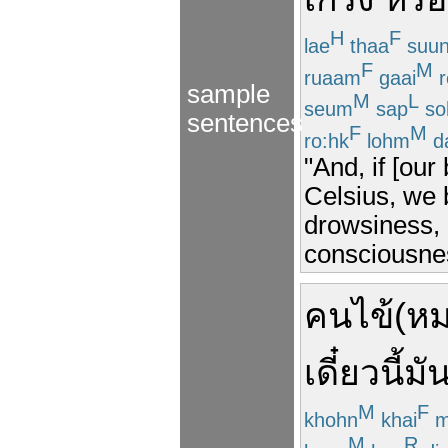
H
F
lae
thaa
suu
F
M
ruaam
gaai
r
sample
M
L
seum
sap
so
sentences
F
M
ro:hk
lohm
d
"And, if [ou
Celsius, we 
drowsiness, 
consciousnes
คนไข้
(
ห
เดี๋ยวนี้
มั
M
F
khohn
khai
m
M
R