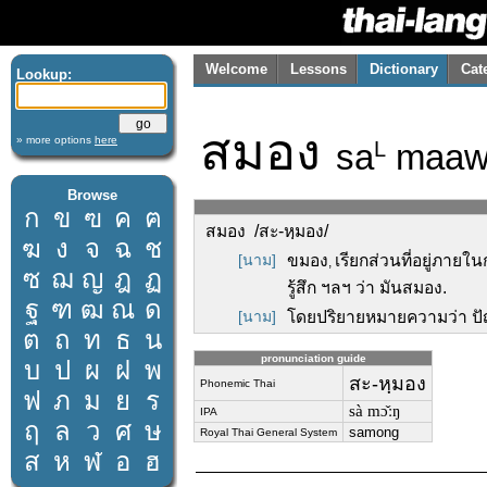
Welcome
Lessons
Dictionary
Cat
Lookup:
สมอง
» more options
here
sa
maaw
L
Browse
ก
ข
ฃ
ค
ฅ
สมอง /สะ-หฺมอง/
ฆ
ง
จ
ฉ
ช
[นาม]
ขมอง
เรียกส่วนที่อยู่ภายใ
,
ซ
ฌ
ญ
ฎ
ฏ
รู้สึก ฯลฯ ว่า มันสมอง.
ฐ
ฑ
ฒ
ณ
ด
[นาม]
โดยปริยายหมายความว่า ป
ต
ถ
ท
ธ
น
pronunciation guide
บ
ป
ผ
ฝ
พ
สะ-หฺมอง
Phonemic Thai
ฟ
ภ
ม
ย
ร
sà mɔ̌ːŋ
IPA
ฤ
ล
ว
ศ
ษ
samong
Royal Thai General System
ส
ห
ฬ
อ
ฮ