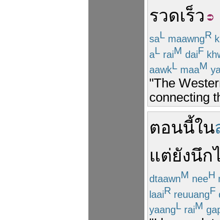
รวดเร็ว
L
R
sa
maawng
k
L
M
F
a
rai
dai
kh
L
M
aawk
maa
ya
"The Western
connecting t
ตอนนี้
ใน
แต่
ยัง
นึก
M
H
dtaawn
nee
R
F
laai
reuuang
L
M
yaang
rai
ga