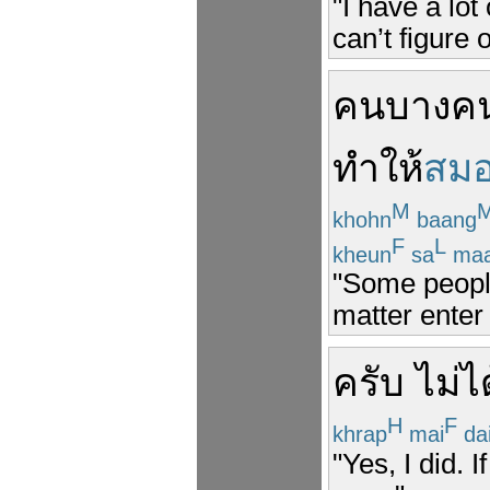
"I have a lot
can’t figure 
คน
บางค
ทำให้
สม
M
khohn
baang
F
L
kheun
sa
ma
"Some peopl
matter enter 
ครับ
ไม่ไ
H
F
khrap
mai
da
"Yes, I did. 