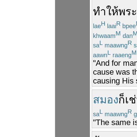
ทำให้
พระ
H
R
lae
laai
bpee
M
khwaam
dan
L
R
sa
maawng
s
L
M
aawn
raaeng
"And for man
cause was th
causing His 
สมอง
ก็
เช
L
R
sa
maawng
g
"The same is 