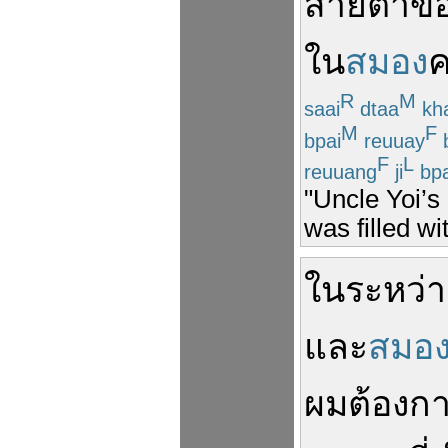
สายตา
ข
ใน
สมอง
ค
R
M
saai
dtaa
kh
M
F
bpai
reuuay
F
L
reuuang
ji
bp
"Uncle Yoi’s
was filled wit
ในระหว่า
และ
สมอ
ผม
ต้องก