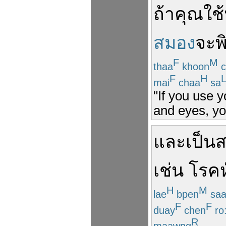
ถ้า
คุณ
ใช้
สมอง
จะ
พ
F
M
thaa
khoon
c
F
H
mai
chaa
sa
"If you use 
and eyes, you
และ
เป็นส
เช่น
โรคห
H
M
lae
bpen
sa
F
F
duay
chen
ro
R
maawng