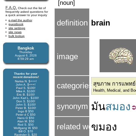
[noun]
F.A.Q.
Check out the list of
frequently asked questions for
a quick answer to your inquiry
e-mail the author
definition
brain
guestbook
site settings
site news
bulk lookup
Bangkok
Thursday
image
August 6, 2026
8:59:30 am
Thanks for your
recent donations!
Narisa N. $+++!
สุขภาพ การแพทย์แ
categories
John A. $+++!
Paul S. $100!
Health, Medical, and B
Mike A. $100!
Eric B. $100!
John Karl L. $100!
Don S. $100!
มัน
สมอง
synonym
John S. $100!
Peter B. $100!
Ingo B $50
Peter d C $50
Hans G $50
Alan M. $50
ขมอง
related word
Rod S. $50
Wolfgang W. $50
Bill O. $70
Ravinder S. $20