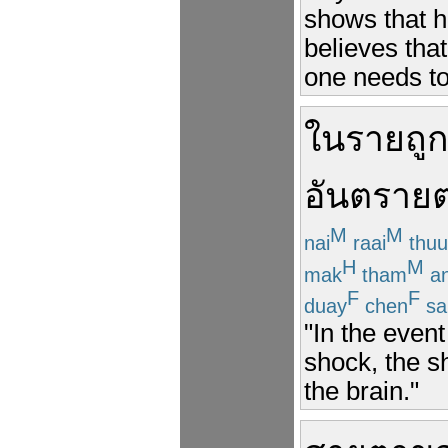
shows that h
believes tha
one needs to
ใน
ราย
ถู
อันตราย
ต
M
M
nai
raai
thuu
H
M
mak
tham
a
F
F
duay
chen
sa
"In the even
shock, the 
the brain."