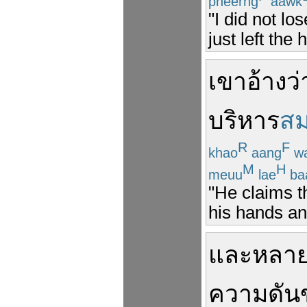
pheerng
aawk
"I did not lo
just left the 
เขา
อ้างว่
บริหาร
ส
R
F
khao
aang
w
M
H
meuu
lae
ba
"He claims t
his hands an
และ
หลา
ความดัน