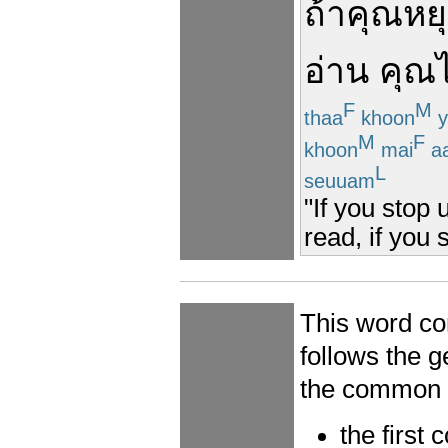
ถ้า
คุณ
หย
อ่าน
คุณ
F
M
thaa
khoon
y
M
F
khoon
mai
a
L
seuuam
"If you stop u
read, if you 
This word co
follows the 
the common c
the first