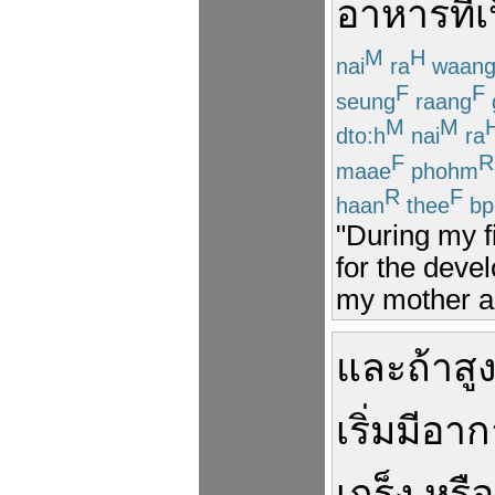
อาหาร
ที่
เ
M
H
nai
ra
waan
F
F
seung
raang
M
M
dto:h
nai
ra
F
R
maae
phohm
R
F
haan
thee
bp
"During my f
for the deve
my mother and
และ
ถ้า
สู
เริ่ม
มี
อาก
เกร็ง
หรือ