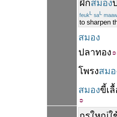
ฝึก
สมอง
L
L
feuk
sa
maaw
to sharpen th
สมอง
ปลาทอง
โพรง
สมอ
สมอง
ขี้
เลื
กูรู
ใหญ่
ใช