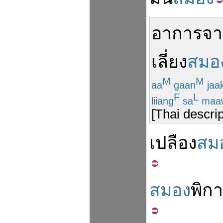
อาการ
จา
เลี่ยง
สมอ
M
M
aa
gaan
jaa
F
L
liiang
sa
maa
[Thai descri
เปลือง
สม
สมอง
พิก