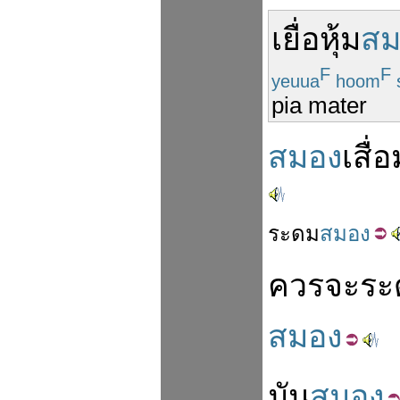
เยื่อ
หุ้ม
สม
F
F
yeuua
hoom
pia mater
สมอง
เสื่อ
ระดม
สมอง
ควรจะ
ระ
สมอง
มัน
สมอง