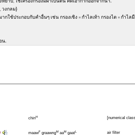
องหยาบ
ใช้เครื่องกรองมีผ้าเป็นต้น คัดเอากากออกจากน้ำ.
,
วงกลม}
,
ากใช้ประกอบกับคำอื่นๆ เช่น กรองเชิง
กำไลเท้า กรองได
กำไลม
=
=
ชอน.
H
[numerical classi
chin
F
M
M
L
air filter
maaw
graawng
aa
gaat