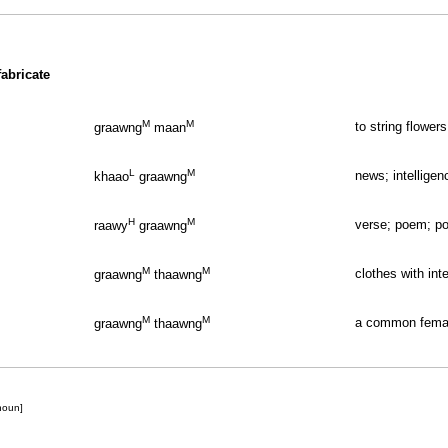
fabricate
M
M
to string flower
graawng
maan
L
M
news; intelligen
khaao
graawng
H
M
verse; poem; po
raawy
graawng
M
M
clothes with in
graawng
thaawng
M
M
a common fema
graawng
thaawng
noun]