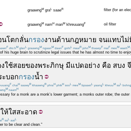
M
L
R
filter (for an ele
graawng
gra
saae
M
H
M
F
oil filter
graawng
nam
man
khreuuang
อน
โต
กลั่น
กรอง
งาน
ด้าน
กฎหมาย
จน
แทบ
ไม่
F
M
L
M
M
F
L
R
M
F
F
M
M
aawn
dto:h
glan
graawng
ngaan
daan
goht
maai
john
thaaep
mai
mee
waeh
f his huge brain to scrutinize legal issues that he has almost no time to enjoy 
องใช้
สอย
ของ
พระ
ภิกษุ
มี
แปด
อย่าง
คือ
สบง
จ
ระบอก
กรอง
น้ำ
F
H
R
R
H
H
L
M
L
L
M
L
euuang
chai
saawy
khaawng
phra
phik
soo
mee
bpaaet
yaang
kheuu
sa
bohn
M
H
awng
naam
ssary for a monk are a monk’s lower garment; a monks outer robe; the outer ro
ำ
ให้
ใสสะอาด
R
L
L
ai
sa
aat
ter to be clear and clean."