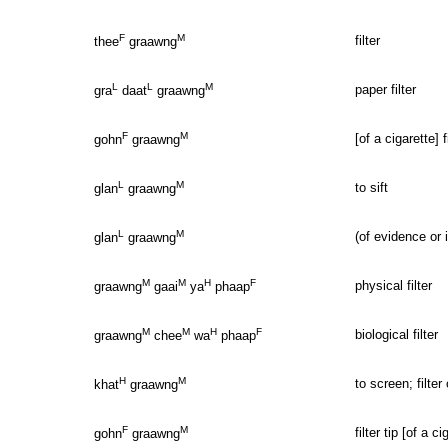
F
M
filter
thee
graawng
L
L
M
paper filter
gra
daat
graawng
F
M
[of a cigarette] f
gohn
graawng
L
M
to sift
glan
graawng
L
M
(of evidence or 
glan
graawng
M
M
H
F
physical filter
graawng
gaai
ya
phaap
M
M
H
F
biological filter
graawng
chee
wa
phaap
H
M
to screen; filter
khat
graawng
F
M
filter tip [of a ci
gohn
graawng