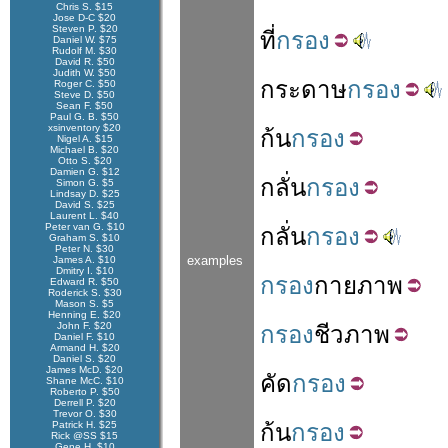
Chris S. $15
Jose D-C $20
Steven P. $20
ที่
กรอง
Daniel W. $75
Rudolf M. $30
David R. $50
Judith W. $50
กระดาษ
กรอง
Roger C. $50
Steve D. $50
Sean F. $50
Paul G. B. $50
xsinventory $20
ก้น
กรอง
Nigel A. $15
Michael B. $20
Otto S. $20
Damien G. $12
กลั่น
กรอง
Simon G. $5
Lindsay D. $25
David S. $25
Laurent L. $40
Peter van G. $10
กลั่น
กรอง
Graham S. $10
Peter N. $30
examples
James A. $10
Dmitry I. $10
กรอง
กายภาพ
Edward R. $50
Roderick S. $30
Mason S. $5
Henning E. $20
John F. $20
กรอง
ชีวภาพ
Daniel F. $10
Armand H. $20
Daniel S. $20
James McD. $20
คัด
กรอง
Shane McC. $10
Roberto P. $50
Derrell P. $20
Trevor O. $30
Patrick H. $25
ก้น
กรอง
Rick @SS $15
Gene H. $10