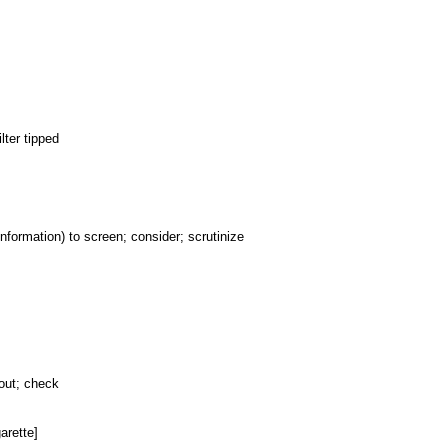
ilter tipped
information) to screen; consider; scrutinize
 out; check
garette]