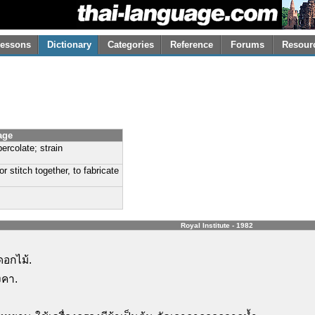
essons
Dictionary
Categories
Reference
Forums
Resour
age
 percolate; strain
 or stitch together, to fabricate
Royal Institute - 1982
ดอกไม้.
งคา.