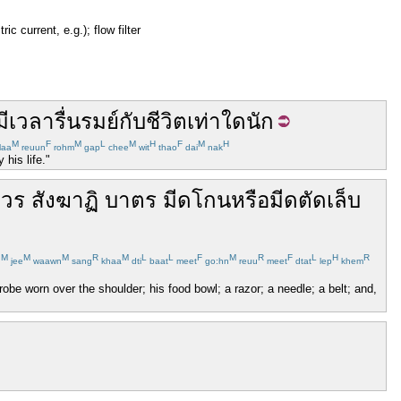
ctric current, e.g.); flow filter
มี
เวลา
รื่นรมย์
กับ
ชีวิต
เท่าใด
นัก
M
F
M
L
M
H
F
M
H
laa
reuun
rohm
gap
chee
wit
thao
dai
nak
his life."
ีวร
สังฆาฏิ
บาตร
มีดโกน
หรือ
มีด
ตัดเล็บ
M
M
M
R
M
L
L
F
M
R
F
L
H
R
g
jee
waawn
sang
khaa
dti
baat
meet
go:hn
reuu
meet
dtat
lep
khem
be worn over the shoulder; his food bowl; a razor; a needle; a belt; and,