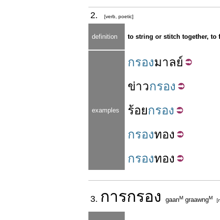
2.
[verb, poetic]
definition
to string or stitch together, to 
กรอง
มาลย์
ข่าว
กรอง
ร้อย
กรอง
examples
กรอง
ทอง
กรอง
ทอง
การ
กรอง
3.
M
M
gaan
graawng
[