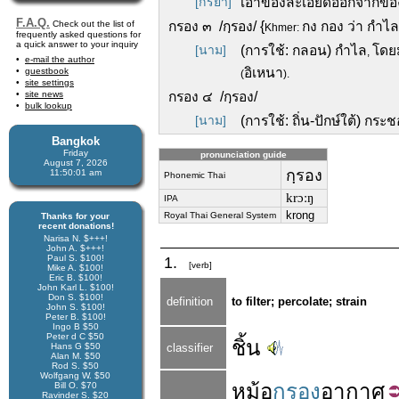
[กริยา]
เอาของละเอียดออกจากข
F.A.Q.
Check out the list of
กรอง ๓ /กฺรอง/ {
กง กอง ว่า กำไล
Khmer:
frequently asked questions for
a quick answer to your inquiry
[นาม]
(การใช้: กลอน) กำไล
โดยม
,
e-mail the author
อิเหนา
guestbook
(
).
site settings
site news
กรอง ๔ /กฺรอง/
bulk lookup
[นาม]
(การใช้: ถิ่น-ปักษ์ใต้) กระ
Bangkok
Friday
pronunciation guide
August 7, 2026
กฺรอง
11:50:01 am
Phonemic Thai
krɔːŋ
IPA
krong
Royal Thai General System
Thanks for your
recent donations!
Narisa N. $+++!
John A. $+++!
Paul S. $100!
1.
[verb]
Mike A. $100!
Eric B. $100!
John Karl L. $100!
Don S. $100!
definition
to filter; percolate; strain
John S. $100!
Peter B. $100!
Ingo B $50
Peter d C $50
ชิ้น
Hans G $50
classifier
Alan M. $50
Rod S. $50
Wolfgang W. $50
หม้อ
กรอง
อากาศ
Bill O. $70
Ravinder S. $20