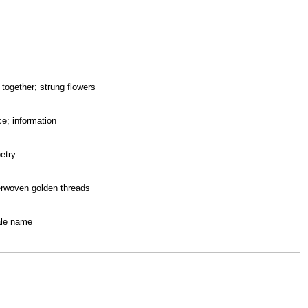
s together; strung flowers
ce; information
etry
terwoven golden threads
le name