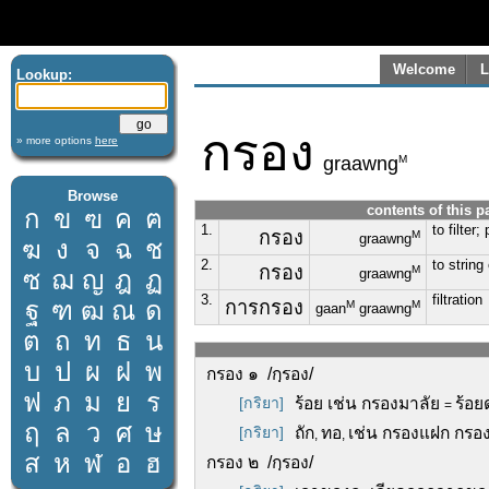
Welcome
L
Lookup:
กรอง
» more options
here
M
graawng
Browse
contents of this p
ก
ข
ฃ
ค
ฅ
1.
to filter;
กรอง
M
graawng
ฆ
ง
จ
ฉ
ช
2.
to string
กรอง
M
ซ
ฌ
ญ
ฎ
ฏ
graawng
3.
filtration
ฐ
ฑ
ฒ
ณ
ด
การกรอง
M
M
gaan
graawng
ต
ถ
ท
ธ
น
บ
ป
ผ
ฝ
พ
กรอง ๑ /กฺรอง/
ฟ
ภ
ม
ย
ร
[กริยา]
ร้อย เช่น กรองมาลัย
ร้อย
=
ฤ
ล
ว
ศ
ษ
[กริยา]
ถัก
ทอ
เช่น กรองแฝก กรอ
,
,
ส
ห
ฬ
อ
ฮ
กรอง ๒ /กฺรอง/