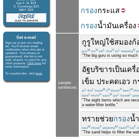
Aye A. M. $33
S. Cummings $25
กรอง
กระแส
Will F. $20
กรอง
น้ำมันเครื่อง
Get e-mail
กูรู
ใหญ่
ใช้
สมอง
ก้
Sign-up to join our mail­ing
list. You'll receive e­mail
notification when this site is
M
M
L
H
L
R
guu
ruu
yai
chai
sa
maawng
g
updated. Your privacy is
"The big guru is using so much o
guaran­teed; this list is not
sold, shared, or used for any
other purpose.
Click here
for
more infor­mation.
อัฐบริขาร
เป็น
เครื่
To unsubscribe, click
here
.
เข็ม
ประคดเอว
ก
sample
sentences
L
L
M
H
R
M
at
tha
baaw
ri
khaan
bpen
khr
L
H
M
L
L
bpra
khoht
aayo
gra
baawk
gra
"The eight items which are nece
a water-filter bottle."
ทราย
ช่วย
กรอง
น้
M
F
M
H
F
saai
chuay
graawng
naam
hai
s
"The sand helps to filter the wa