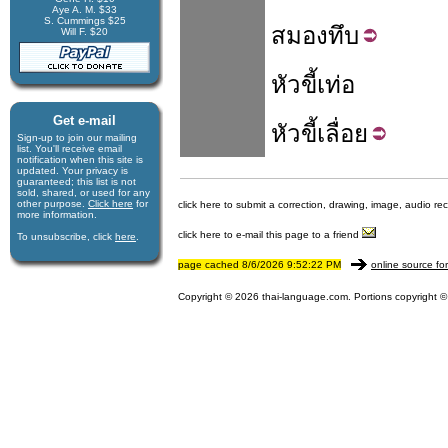
Aye A. M. $33
S. Cummings $25
สมอง
ทึบ
Will F. $20
หัวขี้เท่อ
Get e-mail
หัว
ขี้เลื่อย
Sign-up to join our mail­ing
list. You'll receive e­mail
notification when this site is
updated. Your privacy is
guaran­teed; this list is not
sold, shared, or used for any
other purpose.
Click here
for
click here to submit a correction, drawing, image, audio re
more infor­mation.
click here to e-mail this page to a friend
To unsubscribe, click
here
.
page cached 8/6/2026 9:52:22 PM
online source fo
Copyright © 2026 thai-language.com. Portions copyright © 