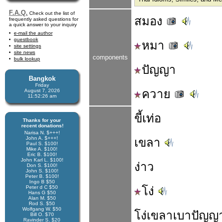
F.A.Q.
Check out the list of
สมอง
frequently asked questions for
a quick answer to your inquiry
e-mail the author
guestbook
หมา
site settings
site news
components
bulk lookup
ปัญญา
Bangkok
Friday
ควาย
August 7, 2026
11:52:26 am
ขี้เท่อ
Thanks for your
recent donations!
Narisa N. $+++!
John A. $+++!
เขลา
Paul S. $100!
Mike A. $100!
Eric B. $100!
John Karl L. $100!
ง่าว
Don S. $100!
John S. $100!
Peter B. $100!
Ingo B $50
Peter d C $50
โง่
Hans G $50
Alan M. $50
Rod S. $50
Wolfgang W. $50
โง่
เขลา
เบา
ปัญญ
Bill O. $70
Ravinder S. $20