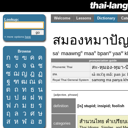
Welcome
Lessons
Dictionary
Cat
Lookup:
สมองหมาปั
» more options
here
Browse
L
R
R
M
M
sa
maawng
maa
bpan
yaa
k
ก
ข
ฃ
ค
ฅ
pronunciation guide
ฆ
ง
จ
ฉ
ช
สะ-หฺมอง-หฺมา-ป
Phonemic Thai
ซ
ฌ
ญ
ฎ
ฏ
sà mɔ̌ːŋ mǎː pan jaː
IPA
ฐ
ฑ
ฒ
ณ
ด
samong ma panya kh
Royal Thai General System
ต
ถ
ท
ธ
น
[adjective, phrase]
บ
ป
ผ
ฝ
พ
ฟ
ภ
ม
ย
ร
definition
[is] stupid; insipid; foolish
ฤ
ล
ว
ศ
ษ
ส
ห
ฬ
อ
ฮ
สำนวนไทย คำเปรียบเ
categories
Thai Idioms, Similes, and M