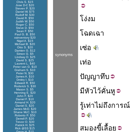
Chris S. $15
Jose D-C $20
Steven P. $20
Daniel W. $75
Rudolf M. $30
โง่งม
David R. $50
Judith W. $50
Roger C. $50
Steve D. $50
โฉดเฉา
Sean F. $50
Paul G. B. $50
xsinventory $20
Nigel A. $15
Michael B. $20
เซ่อ
Otto S. $20
Damien G. $12
Simon G. $5
synonyms
Lindsay D. $25
เท่อ
David S. $25
Laurent L. $40
Peter van G. $10
Graham S. $10
Peter N. $30
ปัญญา
ทึบ
James A. $10
Dmitry I. $10
Edward R. $50
Roderick S. $30
มี
หัว
ไว้
คั่น
หู
Mason S. $5
Henning E. $20
John F. $20
Daniel F. $10
Armand H. $20
รู้เท่า
ไม่
ถึง
การณ์
Daniel S. $20
James McD. $20
Shane McC. $10
Roberto P. $50
Derrell P. $20
Trevor O. $30
Patrick H. $25
สมอง
ขี้
เลื้อย
Rick @SS $15
Gene H. $10