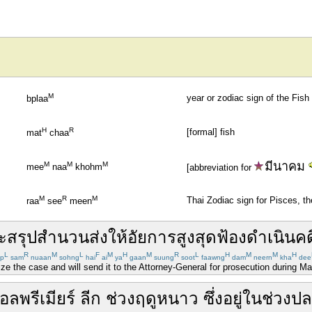
M
year or zodiac sign of the Fish
bplaa
H
R
[formal] fish
mat
chaa
มีนาคม
M
M
M
mee
naa
khohm
[abbreviation for
M
R
M
Thai Zodiac sign for Pisces, th
raa
see
meen
ะ
สรุป
สำนวน
ส่ง
ให้
อัยการ
สูง
สุด
ฟ้อง
ดำเนิน
คด
L
R
M
L
F
M
H
M
R
L
H
M
M
H
p
sam
nuaan
sohng
hai
ai
ya
gaan
suung
soot
faawng
dam
neern
kha
dee
e the case and will send it to the Attorney-General for prosecution during Mar
บอล
พรีเมียร์ ลีก
ช่วง
ฤดูหนาว
ซึ่ง
อยู่
ใน
ช่วง
ปล