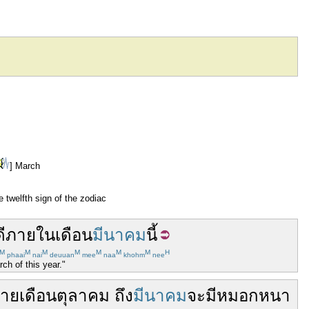
] March
e twelfth sign of the zodiac
ี
ภาย
ใน
เดือน
มีนาคม
นี้
M
M
M
M
M
M
M
H
phaai
nai
deuuan
mee
naa
khohm
nee
ch of this year."
าย
เดือน
ตุลาคม
ถึง
มีนาคม
จะ
มีหมอก
หนา