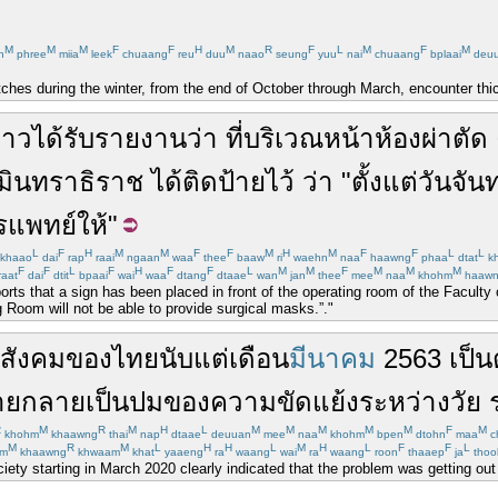
M
M
M
F
F
H
M
R
F
L
M
F
M
n
phree
miia
leek
chuaang
reu
duu
naao
seung
yuu
nai
chuaang
bplaai
deu
ches during the winter, from the end of October through March, encounter thic
ข่าว
ได้รับ
รายงาน
ว่า
ที่
บริเวณ
หน้า
ห้องผ่าตัด
มินทราธิราช
ได้
ติดป้าย
ไว้
ว่า
"
ตั้งแต่
วันจันท
รแพทย์
ให้
"
L
F
H
M
M
F
F
M
H
M
F
F
L
L
khaao
dai
rap
raai
ngaan
waa
thee
baaw
ri
waehn
naa
haawng
phaa
dtat
k
F
F
L
F
H
F
F
L
M
M
F
M
M
M
raat
dai
dtit
bpaai
wai
waa
dtang
dtaae
wan
jan
thee
mee
naa
khohm
haaw
rts that a sign has been placed in front of the operating room of the Faculty 
 Room will not be able to provide surgical masks.”."
สังคม
ของ
ไทย
นับแต่
เดือน
มีนาคม
2563
เป็
าย
กลายเป็น
ปม
ของ
ความขัดแย้ง
ระหว่าง
วัย
R
M
R
M
H
L
M
M
M
M
M
F
M
khohm
khaawng
thai
nap
dtaae
deuuan
mee
naa
khohm
bpen
dtohn
maa
c
M
R
M
L
H
H
L
M
H
L
F
F
L
m
khaawng
khwaam
khat
yaaeng
ra
waang
wai
ra
waang
roon
thaaep
ja
thoo
ciety starting in March 2020 clearly indicated that the problem was getting out