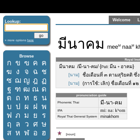
Welcome
L
Lookup:
มีนาคม
» more options
here
M
M
mee
naa
k
Browse
Royal Inst
ก
ข
ฃ
ค
ฅ
มีนาคม /มี-นา-คม/ {
มีน
อาคม}
Pali:
+
ฆ
ง
จ
ฉ
ช
[นาม]
ชื่อเดือนที่ ๓ ตามสุริยคติ ซ
ซ
ฌ
ญ
ฎ
ฏ
[นาม]
(การใช้: เลิก) ชื่อเดือนที่ 
ฐ
ฑ
ฒ
ณ
ด
ต
ถ
ท
ธ
น
pronunciation guide
มี-นา-คม
Phonemic Thai
บ
ป
ผ
ฝ
พ
miː naː kʰom
IPA
ฟ
ภ
ม
ย
ร
minakhom
Royal Thai General System
ฤ
ล
ว
ศ
ษ
ส
ห
ฬ
อ
ฮ
[noun]