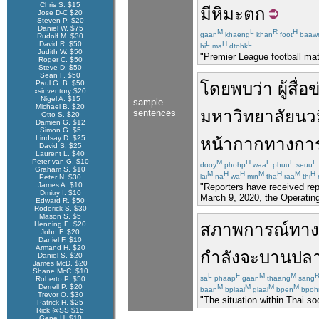
Chris S. $15
มี
หิมะตก
Jose D-C $20
Steven P. $20
Daniel W. $75
M
L
R
H
gaan
khaeng
khan
foot
baaw
Rudolf M. $30
L
H
L
David R. $50
hi
ma
dtohk
Judith W. $50
"Premier League football mat
Roger C. $50
Steve D. $50
Sean F. $50
Paul G. B. $50
โดย
พบ
ว่า
ผู้สื่อ
xsinventory $20
Nigel A. $15
sample
Michael B. $20
มหาวิทยาลัยนว
sentences
Otto S. $20
Damien G. $12
Simon G. $5
Lindsay D. $25
หน้ากากทางกา
David S. $25
Laurent L. $40
Peter van G. $10
M
H
F
F
L
dooy
phohp
waa
phuu
seuu
Graham S. $10
M
H
H
M
H
M
H
lai
na
wa
min
tha
raa
thi
Peter N. $30
James A. $10
"Reporters have received repo
Dmitry I. $10
March 9, 2020, the Operating
Edward R. $50
Roderick S. $30
Mason S. $5
Henning E. $20
สภาพการณ์
ทาง
John F. $20
Daniel F. $10
Armand H. $20
กำลังจะ
บานปล
Daniel S. $20
James McD. $20
Shane McC. $10
L
F
M
M
sa
phaap
gaan
thaang
sang
Roberto P. $50
Derrell P. $20
M
M
M
M
baan
bplaai
glaai
bpen
bpoh
Trevor O. $30
"The situation within Thai so
Patrick H. $25
Rick @SS $15
Gene H. $10