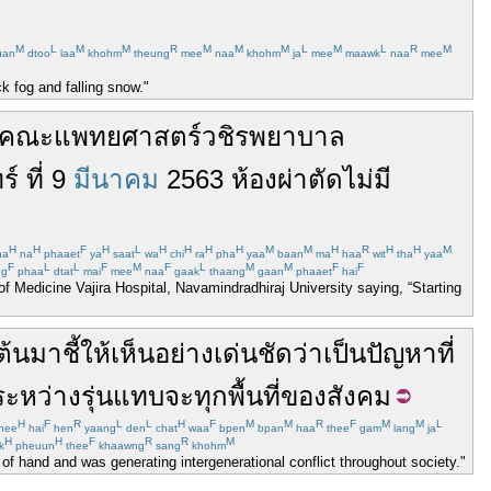
M
L
M
M
R
M
M
M
L
M
L
R
M
uan
dtoo
laa
khohm
theung
mee
naa
khohm
ja
mee
maawk
naa
mee
k fog and falling snow."
คณะ
แพทยศาสตร์
วชิร
พยาบาล
ร์
ที่
9
มีนาคม
2563
ห้องผ่าตัด
ไม่มี
H
H
F
H
L
H
H
H
H
M
M
H
R
H
H
M
ha
na
phaaet
ya
saat
wa
chi
ra
pha
yaa
baan
ma
haa
wit
tha
yaa
F
L
L
F
M
F
L
M
M
F
F
ng
phaa
dtat
mai
mee
naa
gaak
thaang
gaan
phaaet
hai
of Medicine Vajira Hospital, Navamindradhiraj University saying, “Starting
นต้นมา
ชี้ให้เห็น
อย่าง
เด่นชัด
ว่า
เป็น
ปัญหา
ที่
ระหว่าง
รุ่น
แทบ
จะ
ทุก
พื้นที่
ของ
สังคม
H
F
R
L
L
H
F
M
M
R
F
M
M
L
hee
hai
hen
yaang
den
chat
waa
bpen
bpan
haa
thee
gam
lang
ja
H
H
F
R
R
M
k
pheuun
thee
khaawng
sang
khohm
 of hand and was generating intergenerational conflict throughout society."