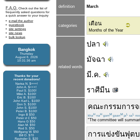
definition
March
F.A.Q.
Check out the list of
frequently asked questions for
a quick answer to your inquiry
e-mail the author
เดือน
guestbook
categories
site settings
Months of the Year
site news
bulk lookup
ปลา
Bangkok
Thursday
มัจฉา
August 6, 2026
10:31:36 am
related words
มี.ค.
Thanks for your
recent donations!
Narisa N. $+++!
John A. $+++!
ราศีมีน
Paul S. $100!
Mike A. $100!
Eric B. $100!
John Karl L. $100!
คณะ
กรรมการ
จ
Don S. $100!
John S. $100!
Peter B. $100!
H
H
M
M
L
L
Ingo B $50
kha
na
gam
gaan
ja
sa
roo
Peter d C $50
"The committee will summariz
Hans G $50
Alan M. $50
Rod S. $50
การแข่งขันฟุต
Wolfgang W. $50
Bill O. $70
Ravinder S. $20