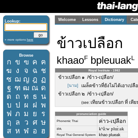
Welcome
Lessons
Dictionary
Cat
Lookup:
ข้าวเปลือก
» more options
here
Browse
khaao
bpleuuak
F
L
ก
ข
ฃ
ค
ฅ
ฆ
ง
จ
ฉ
ช
Royal Institute - 1982
ข้าวเปลือก ๑ /ข้าว-เปฺลือก/
ซ
ฌ
ญ
ฎ
ฏ
[นาม]
เมล็ดข้าวที่ยังไม่ได้เอาเปล
ฐ
ฑ
ฒ
ณ
ด
ข้าวเปลือก ๒ /ข้าว-เปฺลือก/
ต
ถ
ท
ธ
น
เทียนข้าวเปลือก ที่ เที
(see:
บ
ป
ผ
ฝ
พ
ฟ
ภ
ม
ย
ร
pronunciation guide
ฤ
ล
ว
ศ
ษ
ค่าว-เปฺลือก
Phonemic Thai
kʰâːw plɯ̀ːak
ส
ห
ฬ
อ
ฮ
IPA
khao plueak
Royal Thai General System