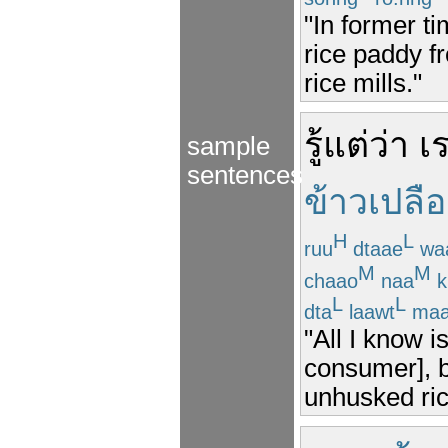
"In former 
rice paddy f
rice mills."
รู้
แต่ว่า
เ
sample
sentences
ข้าวเปลื
H
L
ruu
dtaae
wa
M
M
chaao
naa
k
L
L
dta
laawt
ma
"All I know i
consumer], bu
unhusked rice