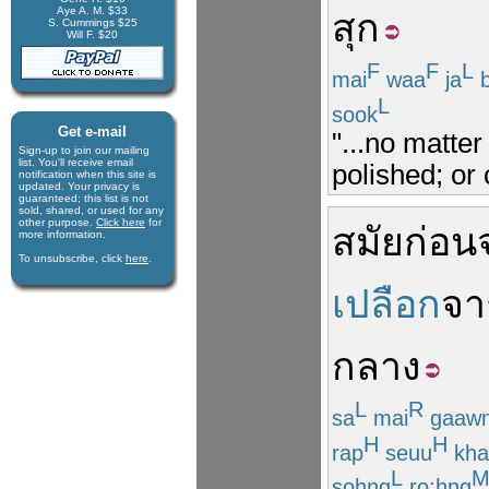
Aye A. M. $33
สุก
S. Cummings $25
Will F. $20
F
F
L
mai
waa
ja
b
L
sook
Get e-mail
"...no matte
Sign-up to join our mail­ing
list. You'll receive e­mail
polished; or
notification when this site is
updated. Your privacy is
guaran­teed; this list is not
sold, shared, or used for any
other purpose.
Click here
for
สมัยก่อน
more infor­mation.
To unsubscribe, click
here
.
เปลือก
จา
กลาง
L
R
sa
mai
gaaw
H
H
rap
seuu
kha
L
sohng
ro:hng