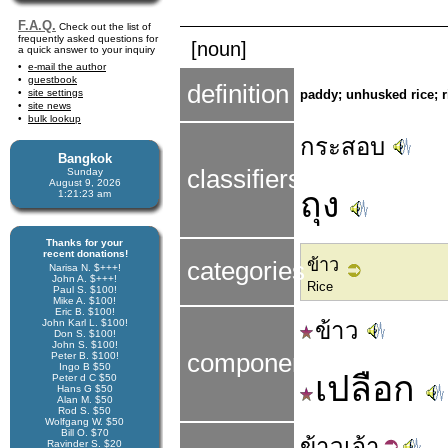
F.A.Q.
Check out the list of
frequently asked questions for
[noun]
a quick answer to your inquiry
e-mail the author
guestbook
definition
site settings
paddy; unhusked rice; r
site news
bulk lookup
กระสอบ
Bangkok
classifiers
Sunday
August 9, 2026
ถุง
1:21:23 am
Thanks for your
recent donations!
ข้าว
categories
Narisa N. $+++!
John A. $+++!
Rice
Paul S. $100!
Mike A. $100!
Eric B. $100!
John Karl L. $100!
ข้าว
Don S. $100!
John S. $100!
components
Peter B. $100!
Ingo B $50
เปลือก
Peter d C $50
Hans G $50
Alan M. $50
Rod S. $50
Wolfgang W. $50
Bill O. $70
ข้าว
เจ้า
Ravinder S. $20