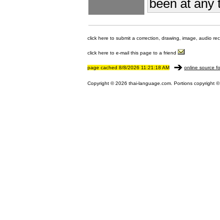
been at any 
click here to submit a correction, drawing, image, audio re
click here to e-mail this page to a friend
page cached 8/8/2026 11:21:18 AM
online source fo
Copyright © 2026 thai-language.com. Portions copyright © 