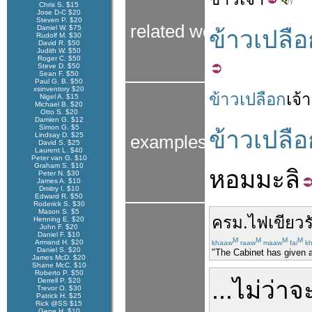
Chris S. $15
Jose D-C $20
Steven P. $20
related words
Daniel W. $75
ข้าวเปลือ
Rudolf M. $30
David R. $50
Judith W. $50
Roger C. $50
Steve D. $50
Sean F. $50
Paul G. B. $50
xsinventory $20
ข้าวเปลือก
เจ้า
Nigel A. $15
Michael B. $20
Otto S. $20
Damien G. $12
Simon G. $5
ข้าวเปลือ
Lindsay D. $25
examples
David S. $25
Laurent L. $40
Peter van G. $10
Graham S. $10
หอม
มะลิ
Peter N. $30
James A. $10
Dmitry I. $10
Edward R. $50
Roderick S. $30
Mason S. $5
ครม.
ไฟเขียว
ร
Henning E. $20
John F. $20
Daniel F. $10
M
M
M
M
Armand H. $20
khaaw
raaw
maaw
fai
kh
Daniel S. $20
"The Cabinet has given a
James McD. $20
Shane McC. $10
Roberto P. $50
Derrell P. $20
...
ไม่ว่าจ
Trevor O. $30
Patrick H. $25
Rick @SS $15
Gene H. $10