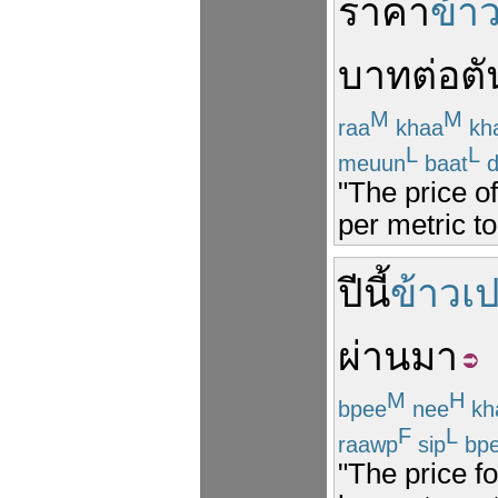
ราคา
ข้า
บาท
ต่อ
ตั
M
M
raa
khaa
kh
L
L
meuun
baat
d
"The price o
per metric to
ปีนี้
ข้าวเ
ผ่านมา
M
H
bpee
nee
kh
F
L
raawp
sip
bp
"The price fo