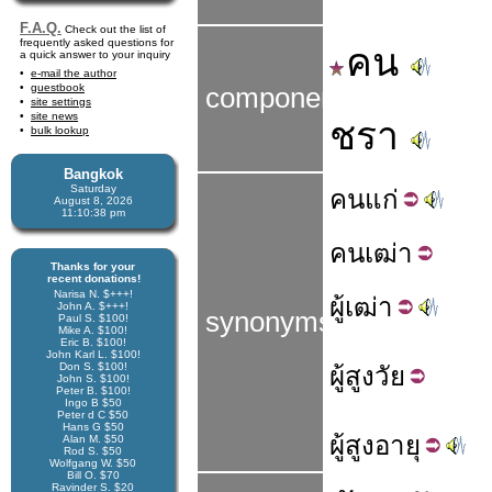
F.A.Q.
Check out the list of
frequently asked questions for
คน
a quick answer to your inquiry
e-mail the author
guestbook
components
site settings
site news
ชรา
bulk lookup
Bangkok
Saturday
คน
แก่
August 8, 2026
11:10:38 pm
คน
เฒ่า
Thanks for your
recent donations!
Narisa N. $+++!
ผู้
เฒ่า
John A. $+++!
synonyms
Paul S. $100!
Mike A. $100!
Eric B. $100!
John Karl L. $100!
Don S. $100!
ผู้
สูงวัย
John S. $100!
Peter B. $100!
Ingo B $50
Peter d C $50
Hans G $50
ผู้
สูง
อายุ
Alan M. $50
Rod S. $50
Wolfgang W. $50
Bill O. $70
Ravinder S. $20