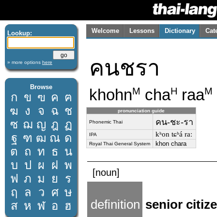
Welcome
Lessons
Dictionary
Cat
Lookup:
คนชรา
» more options
here
Browse
khohn
cha
raa
M
H
M
ก
ข
ฃ
ค
ฅ
ฆ
ง
จ
ฉ
ช
pronunciation guide
คน-ชะ-รา
ซ
ฌ
ญ
ฎ
ฏ
Phonemic Thai
kʰon tɕʰá raː
ฐ
ฑ
ฒ
ณ
ด
IPA
khon chara
Royal Thai General System
ต
ถ
ท
ธ
น
บ
ป
ผ
ฝ
พ
[noun]
ฟ
ภ
ม
ย
ร
ฤ
ล
ว
ศ
ษ
definition
senior citiz
ส
ห
ฬ
อ
ฮ