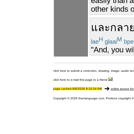
easily than a
other kinds 
และ
กลาย
H
M
lae
glaai
bpe
"And, you wi
click here to submit a correction, drawing, image, audio re
click here to e-mail this page to a friend
page cached 8/8/2026 9:10:34 AM
online source for
Copyright © 2026 thai-language.com. Portions copyright © 