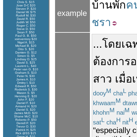
บ้านพัก
ค
Chris S. $15
Jose D-C $20
Steven P. $20
example
Daniel W. $75
Rudolf M. $30
ชรา
David R. $50
Judith W. $50
Roger C. $50
Steve D. $50
Sean F. $50
Paul G. B. $50
xsinventory $20
...
โดยเฉ
Nigel A. $15
Michael B. $20
Otto S. $20
Damien G. $12
Simon G. $5
ต้องการ
อ
Lindsay D. $25
David S. $25
Laurent L. $40
Peter van G. $10
Graham S. $10
สาว
เมื่อ
Peter N. $30
James A. $10
Dmitry I. $10
Edward R. $50
M
L
Roderick S. $30
dooy
cha
ph
Mason S. $5
Henning E. $20
M
John F. $20
khwaam
dtaw
Daniel F. $10
Armand H. $20
M
M
Daniel S. $20
khohn
nai
wa
James McD. $20
Shane McC. $10
L
H
H
Roberto P. $50
sat
cha
nit
e
Derrell P. $20
Trevor O. $30
"especially 
Patrick H. $25
Rick @SS $15
Gene H. $10