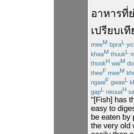
อาหาร
ที่
ย
เปรียบเท
M
L
mee
bpra
yo:
M
L
khaa
thuuk
m
H
M
thook
wai
do
F
M
thee
mee
kh
F
L
ngaai
gwaa
k
L
H
gap
neuua
sa
"[Fish] has th
easy to diges
be eaten by 
the very old