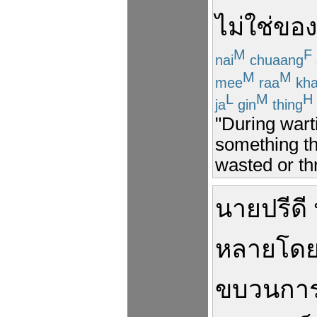
ไม่ใช่
ของ
M
F
nai
chuaang
M
M
mee
raa
kh
L
M
H
ja
gin
thing
"During warti
something th
wasted or th
นาย
ปรีด
หลาย
โดย
ขบวนกา