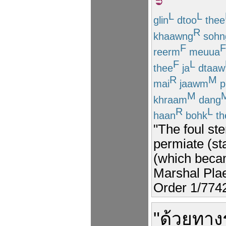
L
L
glin
dtoo
thee
R
khaawng
sohn
F
F
reerm
meuua
F
L
thee
ja
dtaaw
R
M
mai
jaawm
p
M
khraam
dang
R
L
haan
bohk
th
"The foul st
permiate (st
(which becam
Marshal Plae
Order 1/7742
"
ด้วย
ทาง