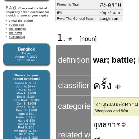
สง-คฺราม
Phonemic Thai
F.A.Q.
Check out the list of
sǒŋ kʰraːm
frequently asked questions for
IPA
a quick answer to your inquiry
songkhram
Royal Thai General System
e-mail the author
guestbook
site settings
site news
1.
bulk lookup
[noun]
Bangkok
Friday
August 7, 2026
definition
war; battle;
12:53:31 am
Thanks for your
recent donations!
ครั้ง
classifier
Narisa N. $+++!
John A. $+++!
Paul S. $100!
Mike A. $100!
Eric B. $100!
John Karl L. $100!
อาวุธและสงคราม
Don S. $100!
categories
John S. $100!
Peter B. $100!
Weapons and War
Ingo B $50
Peter d C $50
Hans G $50
ยุทธ
การ
Alan M. $50
Rod S. $50
Wolfgang W. $50
related words
Bill O. $70
Ravinder S. $20