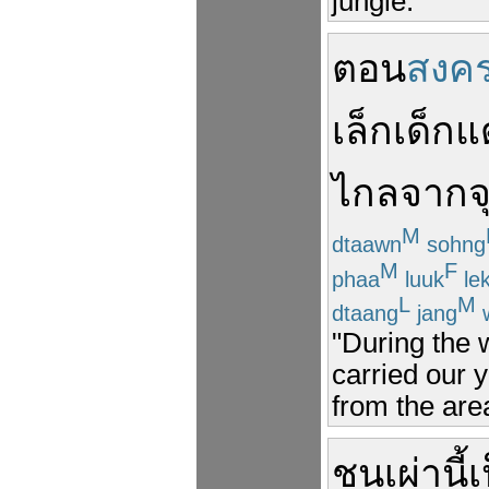
jungle."
ตอน
สงค
เล็กเด็กแ
ไกล
จาก
จ
M
dtaawn
sohng
M
F
phaa
luuk
le
L
M
dtaang
jang
"During the 
carried our y
from the area
ชนเผ่า
นี้
เ