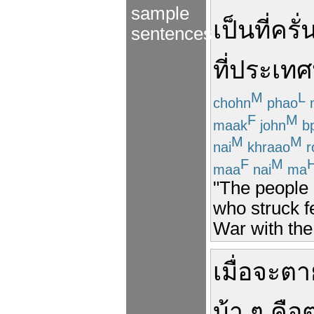
sample
เป็น
ที่
ครั่
sentences
ที่
ประเทศ
M
L
chohn
phao
F
M
maak
john
b
M
M
nai
khraao
r
F
M
maa
nai
ma
"The people o
who struck f
War with th
เมื่อ
จะ
ตา
บ้า
ๆ
คือ