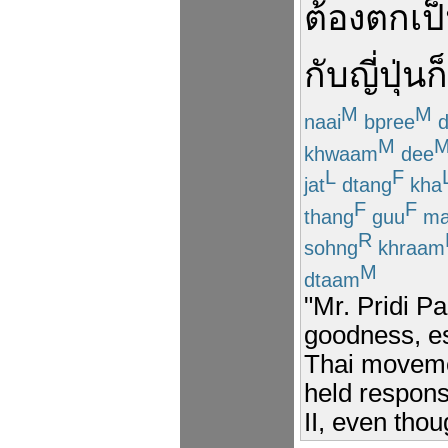
ต้อง
ตก
เป
กับ
ญี่ปุ่น
ก
M
M
naai
bpree
d
M
khwaam
dee
L
F
jat
dtang
kha
F
F
thang
guu
ma
R
sohng
khraam
M
dtaam
"Mr. Pridi P
goodness, es
Thai movemen
held respons
II, even tho