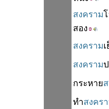
สงคราม
โ
สอง
สงคราม
เ
สงคราม
ป
กระหาย
ส
ทำ
สงครา