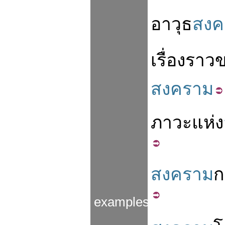
อาวุธ
สงค
เรื่องราว
สงคราม
ภาวะ
แห่ง
สงคราม
ก
examples