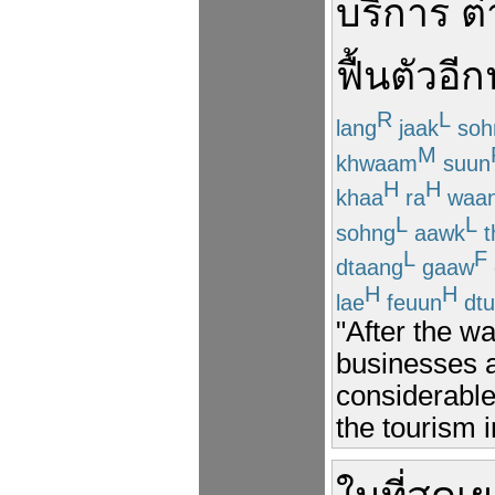
บริการ
ต่
ฟื้นตัว
อี
R
L
lang
jaak
soh
M
khwaam
suun
H
H
khaa
ra
waa
L
L
sohng
aawk
t
L
F
dtaang
gaaw
H
H
lae
feuun
dtu
"After the wa
businesses a
considerable
the tourism i