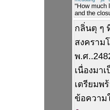
"How much lon
and the closu
กลิ่น
ตุ
ๆ
ท
สงครามโล
พ.ศ.
.
248
เนื่อง
มา
เ
เตรียมพร
ข้อความ