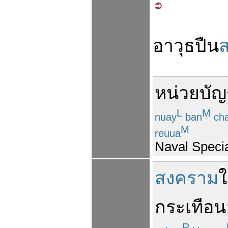
อาวุธ
ปืน
หน่วย
บั
L
M
nuay
ban
ch
M
reuua
Naval Spec
สงคราม
กระเทือน
R