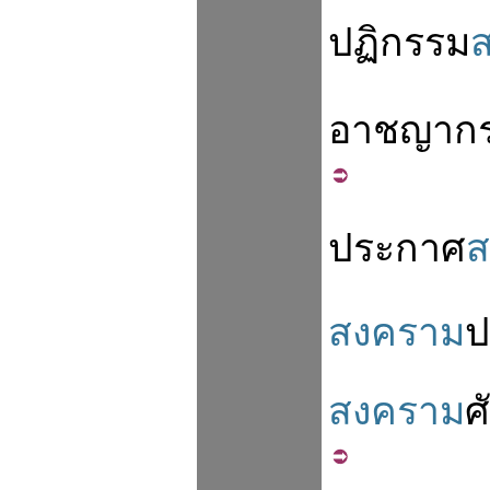
ปฏิกรรม
อาชญาก
ประกาศ
ส
สงคราม
ป
สงคราม
ศั