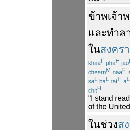
ข้าพเจ้า
พ
และ
ทำล
ใน
สงคร
F
H
khaa
pha
jao
M
F
cheern
naa
l
L
L
H
L
sa
ha
rat
a
H
chit
"I stand rea
of the Unite
ใน
ช่วง
สง