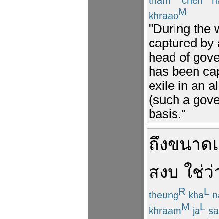
tham
chen
n
M
khraao
"During the 
captured by 
head of gove
has been cap
exile in an a
(such a gove
basis."
ถึงขนาด
สงบ
ใช่ว่
R
L
theung
kha
n
M
L
khraam
ja
sa