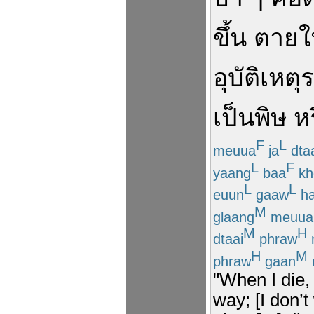
ขึ้น
ตาย
ใ
อุบัติเหตุ
ร
เป็นพิษ
ห
F
L
meuua
ja
dta
L
F
yaang
baa
kh
L
L
euun
gaaw
ha
M
glaang
meuua
M
H
dtaai
phraw
H
M
phraw
gaan
"When I die, 
way; [I don’