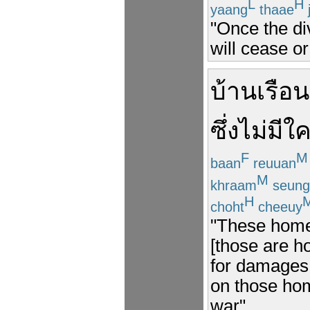
L
H
yaang
thaae
j
"Once the div
will cease or
บ้านเรือน
ซึ่ง
ไม่มีใ
F
M
baan
reuuan
M
khraam
seung
H
choht
cheeuy
"These home
[those are h
for damages
on those ho
war".