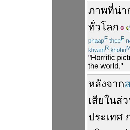
ภาพ
ที่
น่า
ทั่วโลก
F
F
phaap
thee
n
R
khwan
khohn
"Horrific pic
the world."
หลังจาก
เสีย
ใน
ส่
ประเทศ