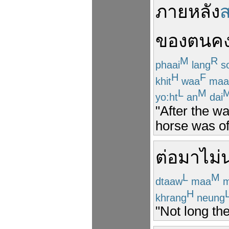
ภายหลัง
ของตน
ค
M
R
phaai
lang
s
H
F
khit
waa
maa
L
M
yo:ht
an
dai
"After the w
horse was of
ต่อมา
ไม่
L
M
dtaaw
maa
m
H
khrang
neung
"Not long the