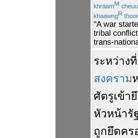
M
khraam
cheuu
R
khaawng
thoo
"A war starte
tribal confli
trans-nationa
ระหว่าง
ที่
สงคราม
ห
ศัตรู
เข้า
ย
หัวหน้า
ร
ถูก
ยึดคร