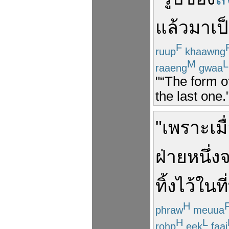
แล้วมา
เป
F
ruup
khaawng
M
L
raaeng
gwaa
"“The form o
the last one.
"
เพราะ
เมื
ฝ่ายหนึ่ง
ทิ้งไว้
ใน
ที่
H
phraw
meuua
H
L
rohp
eek
faai