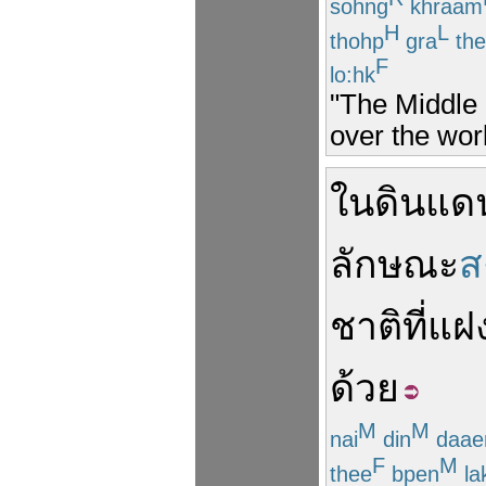
sohng
khraam
H
L
thohp
gra
the
F
lo:hk
"The Middle 
over the worl
ใน
ดินแด
ลักษณะ
ส
ชาติ
ที่
แฝง
ด้วย
M
M
nai
din
daae
F
M
thee
bpen
la