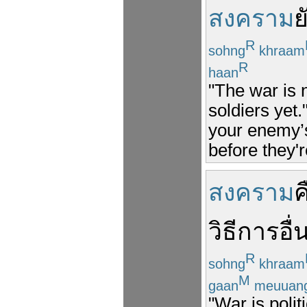
สงคราม
ย
R
sohng
khraam
R
haan
"The war is 
soldiers yet.
your enemy’s
before they're
สงคราม
ค
วิธีการ
อื่
R
sohng
khraam
M
gaan
meuuan
"War is poli