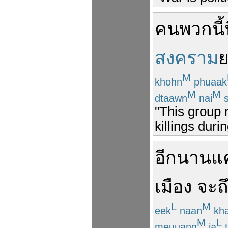
คน
พวกนี้
สงคราม
ย
M
khohn
phuaak
M
M
dtaawn
nai
s
"This group r
killings duri
อีกนานแ
เมือง
จะ
ถ
L
M
eek
naan
kh
M
L
meuuang
ja
t