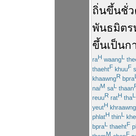
ถิ่น
ขึ้น
ชั่
พันธมิตร
ขึ้น
เป็น
ก
H
L
ra
waang
the
F
F
thaeht
khuu
s
R
khaawng
bpra
M
L
nai
sa
thaan
R
H
L
reuu
rat
tha
H
yeut
khraawng
H
L
phlat
thin
khe
L
F
bpra
thaeht
p
M
F