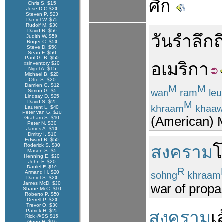
ศึก
Chris S. $15
Jose D-C $20
Steven P. $20
Daniel W. $75
Rudolf M. $30
David R. $50
วัน
รำ
ลึก
ถ
Judith W. $50
Roger C. $50
Steve D. $50
Sean F. $50
Paul G. B. $50
อเมริกา
xsinventory $20
Nigel A. $15
Michael B. $20
Otto S. $20
Damien G. $12
M
M
wan
ram
leu
Simon G. $5
Lindsay D. $25
David S. $25
M
khraam
khaa
Laurent L. $40
Peter van G. $10
(American) 
Graham S. $10
Peter N. $30
James A. $10
Dmitry I. $10
Edward R. $50
Roderick S. $30
สงคราม
Mason S. $5
Henning E. $20
John F. $20
Daniel F. $10
R
Armand H. $20
sohng
khraam
Daniel S. $20
James McD. $20
war of prop
Shane McC. $10
Roberto P. $50
Derrell P. $20
Trevor O. $30
Patrick H. $25
สงคราม
เ
Rick @SS $15
Gene H. $10