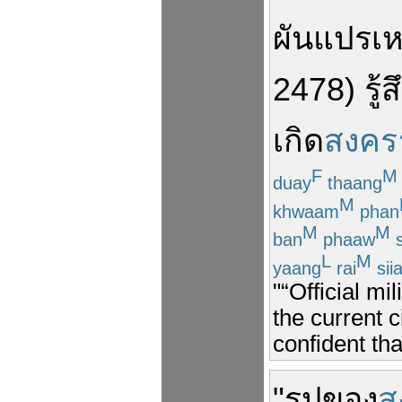
ผันแปร
เห
2478
)
รู้ส
เกิด
สงคร
F
M
duay
thaang
M
khwaam
phan
M
M
ban
phaaw
s
L
M
yaang
rai
sii
"“Official m
the current 
confident tha
"
รูป
ของ
ส