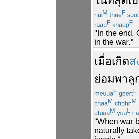
ในที่สุด
เย
M
F
nai
thee
soot
F
F
raap
khaap
"In the end,
in the war."
เมื่อ
เกิด
ส
ย่อม
พา
ลู
F
L
meuua
geert
M
M
chaa
chohn
M
L
dtuaa
yuu
na
"When war br
naturally tak