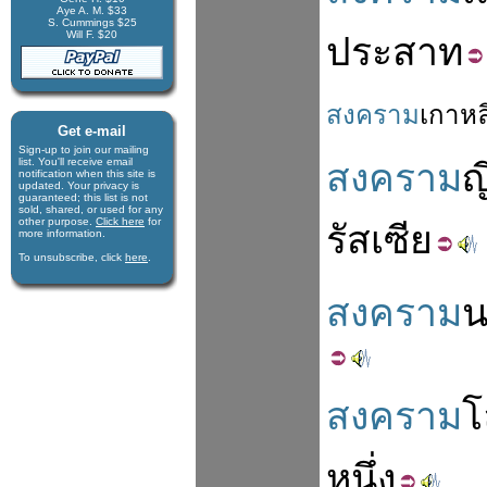
Aye A. M. $33
S. Cummings $25
Will F. $20
ประสาท
สงคราม
เกาหล
Get e-mail
Sign-up to join our mail­ing
list. You'll receive e­mail
สงคราม
ญี
notification when this site is
updated. Your privacy is
guaran­teed; this list is not
sold, shared, or used for any
other purpose.
Click here
for
รัสเซีย
more infor­mation.
To unsubscribe, click
here
.
สงคราม
น
สงคราม
โ
หนึ่ง