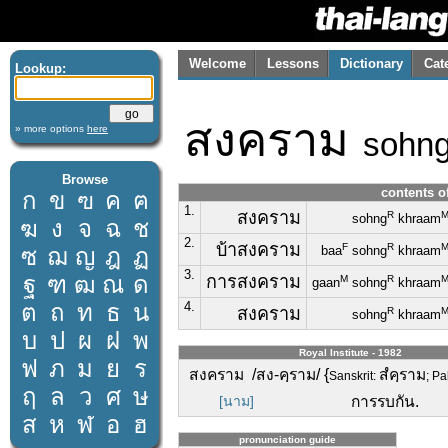
Welcome
Lessons
Dictionary
Cat
Lookup:
สงคราม
» more options
here
sohn
Browse
contents o
ก
ข
ฃ
ค
ฅ
1.
สงคราม
R
sohng
khraam
ฆ
ง
จ
ฉ
ช
2.
บ้าสงคราม
F
R
ซ
ฌ
ญ
ฎ
ฏ
baa
sohng
khraam
3.
ฐ
ฑ
ฒ
ณ
ด
การสงคราม
M
R
gaan
sohng
khraam
ต
ถ
ท
ธ
น
4.
สงคราม
R
sohng
khraam
บ
ป
ผ
ฝ
พ
Royal Institute - 1982
ฟ
ภ
ม
ย
ร
สงคราม /สง-คฺราม/ {
สํคฺราม
Sanskrit:
; Pa
ฤ
ล
ว
ศ
ษ
[นาม]
การรบกัน.
ส
ห
ฬ
อ
ฮ
pronunciation guide