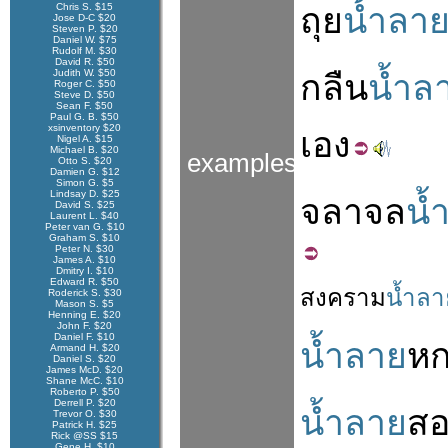
Chris S. $15
ถุย
น้ำลา
Jose D-C $20
Steven P. $20
Daniel W. $75
Rudolf M. $30
David R. $50
Judith W. $50
กลืน
น้ำล
Roger C. $50
Steve D. $50
Sean F. $50
Paul G. B. $50
xsinventory $20
เอง
Nigel A. $15
Michael B. $20
examples
Otto S. $20
Damien G. $12
Simon G. $5
Lindsay D. $25
จลาจล
น้
David S. $25
Laurent L. $40
Peter van G. $10
Graham S. $10
Peter N. $30
James A. $10
Dmitry I. $10
Edward R. $50
สงคราม
น้ำลา
Roderick S. $30
Mason S. $5
Henning E. $20
John F. $20
Daniel F. $10
น้ำลาย
ห
Armand H. $20
Daniel S. $20
James McD. $20
Shane McC. $10
Roberto P. $50
Derrell P. $20
น้ำลาย
ส
Trevor O. $30
Patrick H. $25
Rick @SS $15
Gene H. $10