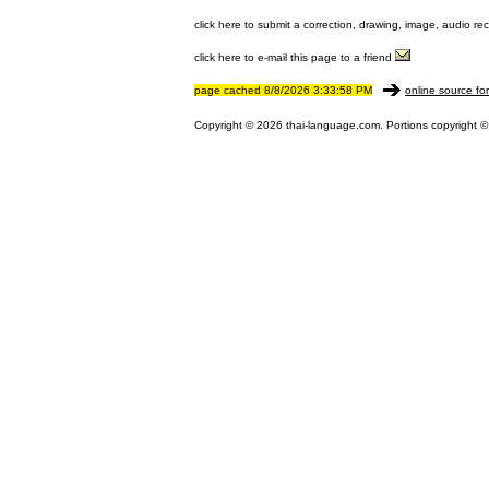
click here to submit a correction, drawing, image, audio re
click here to e-mail this page to a friend
page cached 8/8/2026 3:33:58 PM
online source fo
Copyright © 2026 thai-language.com. Portions copyright © 