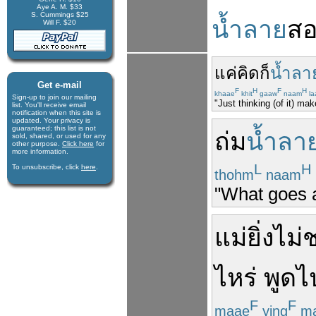
Aye A. M. $33
S. Cummings $25
น้ำลาย
ส
Will F. $20
แค่
คิด
ก็
น้ำลา
Get e-mail
F
H
F
H
khaae
khit
gaaw
naam
la
Sign-up to join our mail­ing
"Just thinking (of it) m
list. You'll receive e­mail
notification when this site is
updated. Your privacy is
guaran­teed; this list is not
ถ่ม
น้ำลา
sold, shared, or used for any
other purpose.
Click here
for
more infor­mation.
L
H
To unsubscribe, click
here
.
thohm
naam
"What goes 
แม่
ยิ่ง
ไม่
ไหร่
พูด
ไ
F
F
maae
ying
ma