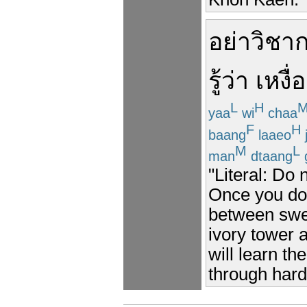
อย่า
วิชา
รู้ว่า
เหงื่อ
L
H
yaa
wi
chaa
F
H
baang
laaeo
M
L
man
dtaang
"Literal: Do 
Once you do t
between swea
ivory tower 
will learn t
through hard