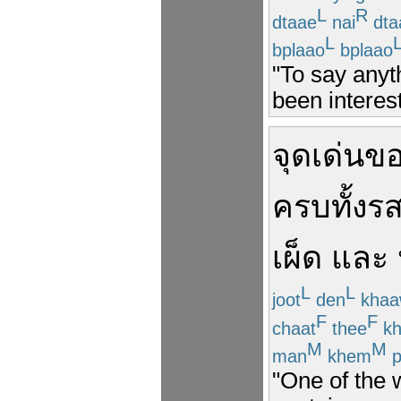
L
R
dtaae
nai
dta
L
bplaao
bplaao
"To say anyt
been interest
จุด
เด่น
ข
ครบ
ทั้ง
ร
เผ็ด
และ
L
L
joot
den
khaa
F
F
chaat
thee
kh
M
M
man
khem
p
"One of the w