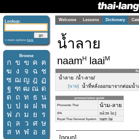
Welcome
Lessons
Dictionary
Cat
Lookup:
น้ำลาย
» more options
here
Browse
naam
laai
H
M
ก
ข
ฃ
ค
ฅ
ฆ
ง
จ
ฉ
ช
Ro
น้ำลาย /น้ำ-ลาย/
ซ
ฌ
ญ
ฎ
ฏ
[นาม]
น้ำที่หลั่งออกมาจากต่อมน
ฐ
ฑ
ฒ
ณ
ด
ต
ถ
ท
ธ
น
pronunciation guide
บ
ป
ผ
ฝ
พ
น้าม-ลาย
Phonemic Thai
ฟ
ภ
ม
ย
ร
náːm laːj
IPA
nam lai
Royal Thai General System
ฤ
ล
ว
ศ
ษ
ส
ห
ฬ
อ
ฮ
[noun]