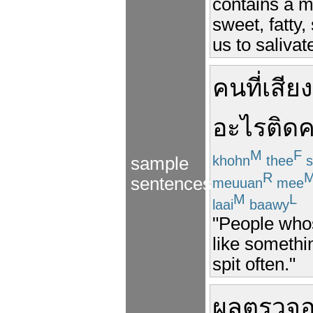
contains a mu
sweet, fatty,
us to salivat
คน
ที่
เสียง
อะไร
ติด
M
F
khohn
thee
s
sample
R
sentences
meuuan
mee
M
L
laai
baawy
"People whos
like somethin
spit often."
ผล
ตรวจ