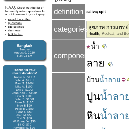
F.A.Q.
Check out the list of
definition
frequently asked questions for
saliva; spit
a quick answer to your inquiry
e-mail the author
guestbook
สุขภาพ การแพทย์แ
site settings
categories
site news
Health, Medical, and B
bulk lookup
น้ำ
Bangkok
Sunday
August 9, 2026
components
5:34:03 am
ลาย
Thanks for your
recent donations!
Narisa N. $+++!
บ้วน
น้ำลาย
John A. $+++!
Paul S. $100!
Mike A. $100!
Eric B. $100!
ปูน
น้ำลา
John Karl L. $100!
Don S. $100!
John S. $100!
Peter B. $100!
Ingo B $50
Peter d C $50
หิน
น้ำลา
Hans G $50
Alan M. $50
Rod S. $50
Wolfgang W. $50
Bill O. $70
Ravinder S. $20