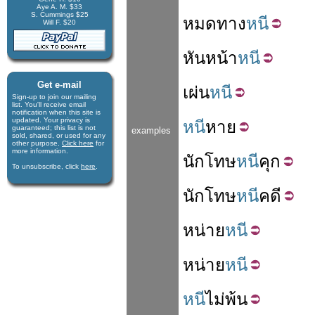
Aye A. M. $33
S. Cummings $25
หมด
ทาง
หนี
Will F. $20
หันหน้า
หนี
Get e-mail
เผ่น
หนี
Sign-up to join our mail­ing
list. You'll receive e­mail
notification when this site is
updated. Your privacy is
หนี
หาย
guaran­teed; this list is not
examples
sold, shared, or used for any
other purpose.
Click here
for
more infor­mation.
นักโทษ
หนี
คุก
To unsubscribe, click
here
.
นักโทษ
หนี
คดี
หน่าย
หนี
หน่าย
หนี
หนี
ไม่
พ้น