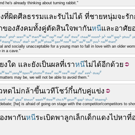
nd he's already thinking about turning rabbit."
อง
ที่
ผิดศีลธรรม
และ
รับไม่ได้
ที่
ชายหนุ่ม
จะ
รัก
ก
ของ
สังคม
ทั้งคู่
ตัดสินใจ
พากัน
หนี
และ
อาศัยอย
F
L
R
H
M
H
H
F
F
F
M
L
L
H
L
F
thee
phit
seen
la
tham
lae
rap
mai
dai
thee
chaai
noom
ja
rak
gap
phuu
yi
M
H
F
L
R
M
M
M
R
H
M
R
L
M
F
thang
khuu
dtat
sin
jai
phaa
gan
nee
lae
aa
sai
yuu
nai
tham
al and socially unacceptable for a young man to fall in love with an older wom
 in a cave."
ียงใด
และ
ยัง
เป็นผล
ที่
เรา
หนี
ไม่ได้
อีกด้วย
M
H
M
M
R
F
M
R
F
F
L
F
ai
lae
yang
bpen
phohn
thee
rao
nee
mai
dai
eek
duay
 matters may be, we will not be able to avoid them."
ัวหด
ไม่
กล้า
ขึ้น
เวที
โชว์
กึ๋น
กับ
คู่แข่ง
L
F
F
F
M
M
M
R
L
F
L
oht
mai
glaa
kheun
waeh
thee
cho:h
geun
gap
khuu
khaeng
ebate; [he] is afraid of going on stage with the competitor/competitors to sh
้อง
พากัน
หนี
ระเบิด
พา
ลูกเล็กเด็กแดง
ไป
หา
ที่อ