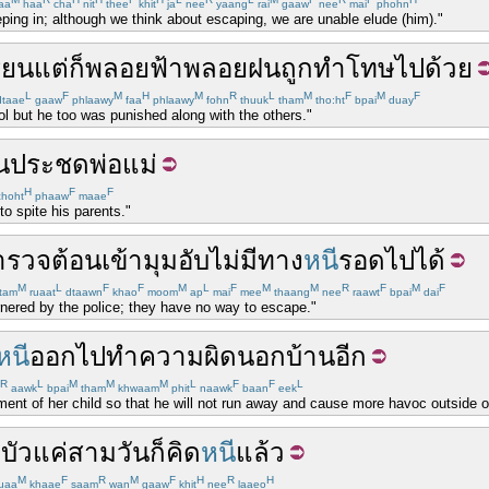
aa
haa
cha
nit
thee
khit
ja
nee
yaang
rai
gaaw
nee
mai
phohn
eping in; although we think about escaping, we are unable elude (him)."
ียน
แต่
ก็
พลอยฟ้าพลอยฝน
ถูก
ทำโทษ
ไปด้วย
L
F
M
H
M
R
L
M
F
M
F
taae
gaaw
phlaawy
faa
phlaawy
fohn
thuuk
tham
tho:ht
bpai
duay
l but he too was punished along with the others."
น
ประชด
พ่อแม่
H
F
F
hoht
phaaw
maae
o spite his parents."
ำรวจ
ต้อน
เข้า
มุม
อับ
ไม่
มีทาง
หนี
รอดไป
ได้
M
L
F
F
M
L
F
M
M
R
F
M
F
tam
ruaat
dtaawn
khao
moom
ap
mai
mee
thaang
nee
raawt
bpai
dai
nered by the police; they have no way to escape."
หนี
ออก
ไป
ทำ
ความผิด
นอก
บ้าน
อีก
R
L
M
M
M
L
F
F
L
aawk
bpai
tham
khwaam
phit
naawk
baan
eek
ent of her child so that he will not run away and cause more havoc outside 
บัว
แค่
สาม
วัน
ก็
คิด
หนี
แล้ว
M
F
R
M
F
H
R
H
uaa
khaae
saam
wan
gaaw
khit
nee
laaeo