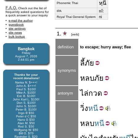
หฺนี
Phonemic Thai
F.A.Q.
Check out the list of
nǐː
IPA
frequently asked questions for
a quick answer to your inquiry
ni
Royal Thai General System
e-mail the author
guestbook
site settings
1.
site news
[verb]
bulk lookup
definition
to escape; hurry away; flee
Bangkok
Friday
August 7, 2026
2:44:02 pm
ลี้
ภัย
synonyms
Thanks for your
หลบ
ภัย
recent donations!
Narisa N. $+++!
John A. $+++!
Paul S. $100!
ไล่
กวด
Mike A. $100!
antonym
Eric B. $100!
John Karl L. $100!
Don S. $100!
วิ่ง
หนี
John S. $100!
Peter B. $100!
Ingo B $50
Peter d C $50
Hans G $50
หลบ
หนี
Alan M. $50
Rod S. $50
Wolfgang W. $50
Bill O. $70
Ravinder S. $20