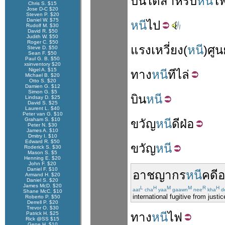
บันได
สำหรับ
หนี
ไ
Chris S. $15
Jose D-C $20
Steven P. $20
Daniel W. $75
หนี
ไป
Rudolf M. $30
David R. $50
Judith W. $50
Roger C. $50
แรง
เหวี่ยง
(
หนี
)
ศูน
Steve D. $50
Sean F. $50
Paul G. B. $50
xsinventory $20
Nigel A. $15
ทาง
หนี
ที
ไล่
Michael B. $20
Otto S. $20
Damien G. $12
Simon G. $5
บิน
หนี
Lindsay D. $25
David S. $25
Laurent L. $40
Peter van G. $10
Graham S. $10
ขวัญ
หนี
ดี
ฝ่อ
Peter N. $30
James A. $10
Dmitry I. $10
Edward R. $50
ขวัญ
หนี
Roderick S. $30
Mason S. $5
Henning E. $20
John F. $20
Daniel F. $10
อาชญากร
หนี
คดี
Armand H. $20
Daniel S. $20
James McD. $20
L
H
M
M
R
H
aat
cha
yaa
gaawn
nee
kha
d
Shane McC. $10
international fugitive from justic
Roberto P. $50
Derrell P. $20
Trevor O. $30
Patrick H. $25
ทาง
หนี
ไฟ
Rick @SS $15
Gene H. $10