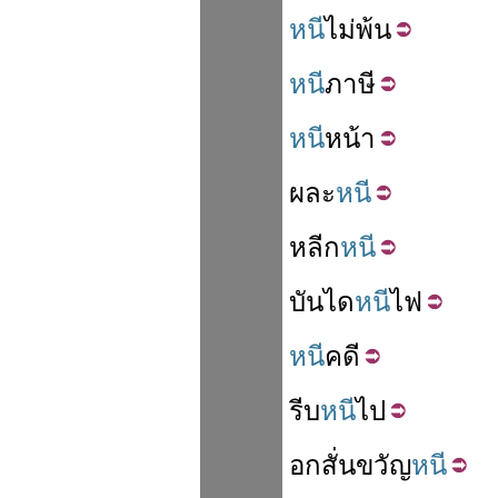
หนี
ไม่
พ้น
หนี
ภาษี
หนี
หน้า
ผละ
หนี
หลีก
หนี
บันได
หนี
ไฟ
หนี
คดี
รีบ
หนี
ไป
อก
สั่น
ขวัญ
หนี