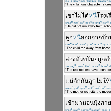
jao
dtuaa
raai
kheuup
khlaan
m
"The villainous character is cre
เขา
ไม่ได้
หนี
โรงเร
R
F
F
R
M
M
khao
mai
dai
nee
ro:hng
riian
d
"He did not run away from schoo
ลูก
หนี
ออก
จาก
บ้า
F
R
L
L
F
L
luuk
nee
aawk
jaak
baan
bpra
c
"The child ran away from home t
สอง
หัว
ขโมย
ถูก
ต
R
R
L
M
L
saawng
huaa
kha
mooy
thuuk
d
"The two robbers have been cor
แม่
กักกัน
ลูก
ไม่
ให้
F
L
M
F
F
F
maae
gak
gan
luuk
mai
hai
nee
"The mother restrcits the movem
เข้ามา
นอน
มุ้งสาย
F
M
M
H
R
khao
maa
naawn
moong
saai
b