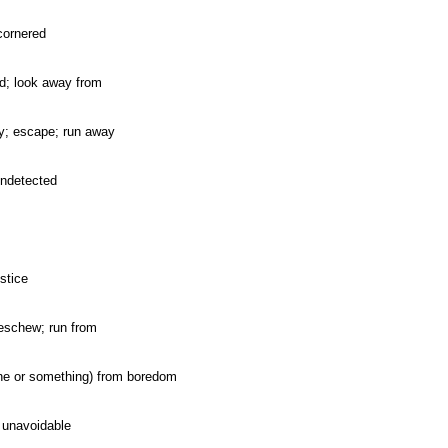
 cornered
ad; look away from
ay; escape; run away
undetected
ustice
eschew; run from
ne or something) from boredom
; unavoidable