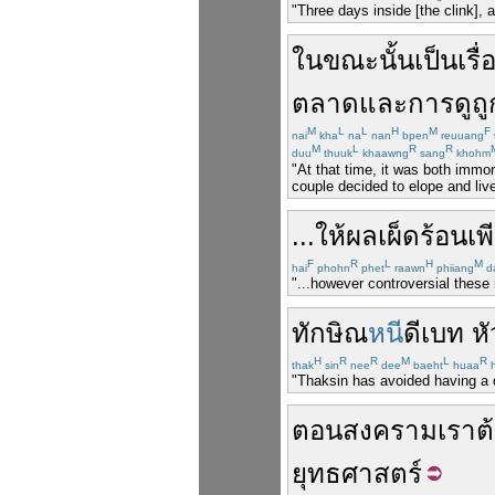
"Three days inside [the clink], a
ใน
ขณะนั้น
เป็นเรื่
ตลาด
และ
การ
ดูถู
M
L
L
H
M
F
nai
kha
na
nan
bpen
reuuang
M
L
R
R
duu
thuuk
khaawng
sang
khohm
"At that time, it was both immor
couple decided to elope and live
...
ให้ผล
เผ็ดร้อน
เพ
F
R
L
H
M
hai
phohn
phet
raawn
phiiang
d
"...however controversial these
ทักษิณ
หนี
ดีเบท
ห
H
R
R
M
L
R
thak
sin
nee
dee
baeht
huaa
h
"Thaksin has avoided having a d
ตอน
สงคราม
เรา
ต
ยุทธศาสตร์