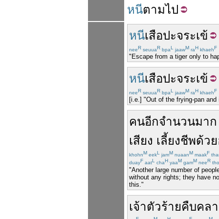
หนี
ตาม
ไป
หนี
เสือ
ปะ
จระเข้
R
R
L
M
H
F
nee
seuua
bpa
jaaw
ra
khaeh
"Escape from a tiger only to hap
หนี
เสือ
ปะ
จระเข้
R
R
L
M
H
F
nee
seuua
bpa
jaaw
ra
khaeh
[i.e.] "Out of the frying-pan and i
คน
อีก
จำนวน
มาก
เสียง
เลี้ยง
ชีพ
ด้วย
M
L
M
M
F
khohn
eek
jam
nuaan
maak
tha
F
L
H
M
M
R
duay
aat
cha
yaa
gam
nee
th
"Another large number of people
without any rights; they have n
this."
เจ้าตัวร้าย
คืบคล
F
M
H
F
M