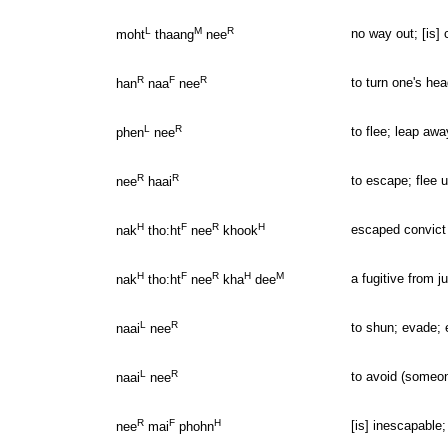
L
M
R
no way out; [is]
moht
thaang
nee
R
F
R
to turn one's he
han
naa
nee
L
R
to flee; leap aw
phen
nee
R
R
to escape; flee 
nee
haai
H
F
R
H
escaped convict
nak
tho:ht
nee
khook
H
F
R
H
M
a fugitive from j
nak
tho:ht
nee
kha
dee
L
R
to shun; evade; 
naai
nee
L
R
to avoid (someo
naai
nee
R
F
H
[is] inescapable
nee
mai
phohn