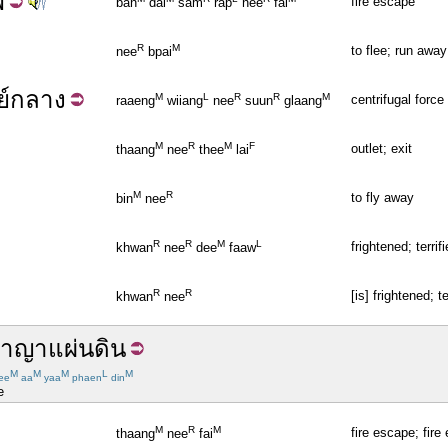
ฟ
fire escape
ban
dai
sam
rap
nee
fai
R
M
to flee; run away
nee
bpai
ย์กลาง
M
L
R
R
M
centrifugal force
raaeng
wiiang
nee
suun
glaang
M
R
M
F
outlet; exit
thaang
nee
thee
lai
M
R
to fly away
bin
nee
R
R
M
L
frightened; terrif
khwan
nee
dee
faaw
R
R
[is] frightened; t
khwan
nee
อาญา
แผ่นดิน
M
M
M
L
M
ee
aa
yaa
phaen
din
e
M
R
M
fire escape; fire 
thaang
nee
fai