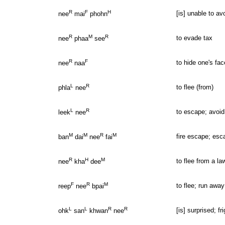
R
F
H
[is] unable to a
nee
mai
phohn
R
M
R
to evade tax
nee
phaa
see
R
F
to hide one's fa
nee
naa
L
R
to flee (from)
phla
nee
L
R
to escape; avoid
leek
nee
M
M
R
M
fire escape; esca
ban
dai
nee
fai
R
H
M
to flee from a la
nee
kha
dee
F
R
M
to flee; run away
reep
nee
bpai
L
L
R
R
[is] surprised; f
ohk
san
khwan
nee