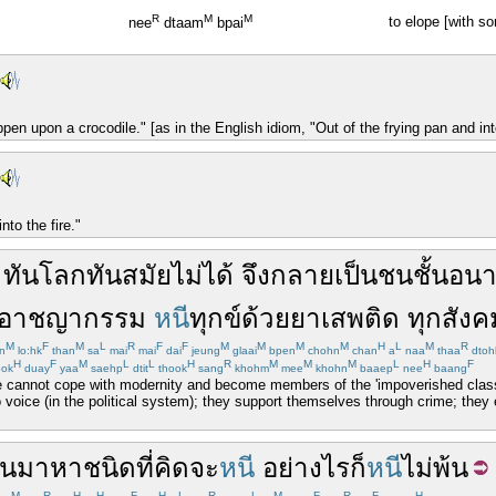
R
M
M
to elope [with 
nee
dtaam
bpai
pen upon a crocodile." [as in the English idiom, "Out of the frying pan and into
nto the fire."
ทัน
โลก
ทันสมัย
ไม่
ได้
จึง
กลายเป็น
ชนชั้น
อน
อาชญากรรม
หนี
ทุกข์
ด้วย
ยาเสพติด
ทุก
สังค
M
F
M
L
R
F
F
M
M
M
M
H
L
M
R
n
lo:hk
than
sa
mai
mai
dai
jeung
glaai
bpen
chohn
chan
a
naa
thaa
dtoh
H
F
M
L
L
H
R
M
M
M
L
H
F
ook
duay
yaa
saehp
dtit
thook
sang
khohm
mee
khohn
baaep
nee
baang
 cannot cope with modernity and become members of the 'impoverished class.'
o voice (in the political system); they support themselves through crime; they
าน
มา
หา
ชนิด
ที่
คิด
จะ
หนี
อย่าง
ไร
ก็
หนี
ไม่
พ้น
M
R
H
H
F
H
L
R
L
M
F
R
F
H