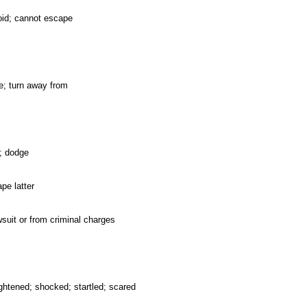
void; cannot escape
ce; turn away from
; dodge
pe latter
wsuit or from criminal charges
rightened; shocked; startled; scared