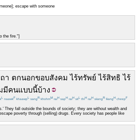
someone]; escape with someone
 the fire."]
าถา
ตก
นอก
ขอบ
สังคม
ไร้
ทรัพย์
ไร้
สิทธิ
ไร้
ม
มี
คน
แบบ
นี้
บ้าง
L
F
L
R
M
H
H
H
L
H
H
R
H
F
k
naawk
khaawp
sang
khohm
rai
sap
rai
sit
thi
rai
siiang
liiang
cheep
 They fall outside the bounds of society; they are without wealth and
 escape poverty through (selling) drugs. Every society has people like