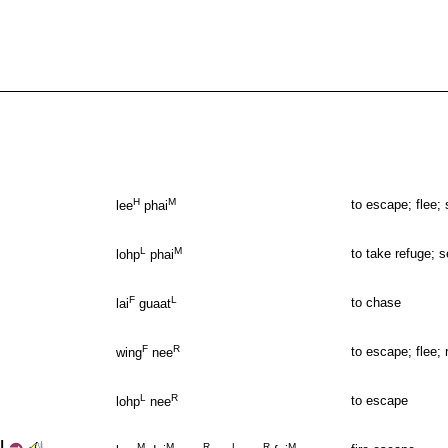
H
M
to escape; flee;
lee
phai
L
M
to take refuge; 
lohp
phai
F
L
to chase
lai
guaat
F
R
to escape; flee;
wing
nee
L
R
to escape
lohp
nee
M
M
R
L
R
M