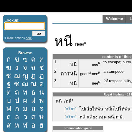
Welcome
L
Lookup:
หนี
» more options
here
R
nee
Browse
contents of this
ก
ข
ฃ
ค
ฅ
1.
to escape; hurry
หนี
R
nee
ฆ
ง
จ
ฉ
ช
2.
a stampede
การหนี
M
R
ซ
ฌ
ญ
ฎ
ฏ
gaan
nee
3.
[of responsibilit
ฐ
ฑ
ฒ
ณ
ด
หนี
R
nee
ต
ถ
ท
ธ
น
Royal Institute - 19
บ
ป
ผ
ฝ
พ
หนี /หฺนี/
ฟ
ภ
ม
ย
ร
[กริยา]
ไปเสียให้พ้น
หลีกไปให้พ้น
,
ฤ
ล
ว
ศ
ษ
[กริยา]
หลีกเลี่ยง เช่น หนีภาษี.
ส
ห
ฬ
อ
ฮ
pronunciation guide