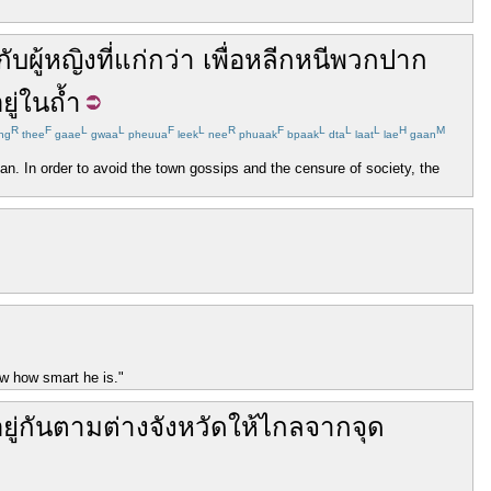
กับ
ผู้หญิง
ที่
แก่
กว่า
เพื่อ
หลีกหนี
พวก
ปาก
ู่
ใน
ถ้ำ
R
F
L
L
F
L
R
F
L
L
L
H
M
ng
thee
gaae
gwaa
pheuua
leek
nee
phuaak
bpaak
dta
laat
lae
gaan
an. In order to avoid the town gossips and the censure of society, the
ow how smart he is."
ยู่
กัน
ตาม
ต่างจังหวัด
ให้
ไกล
จาก
จุด