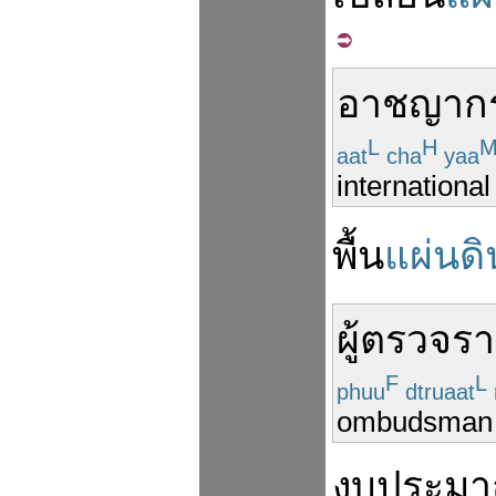
อาชญาก
L
H
aat
cha
yaa
international
พื้น
แผ่นดิ
ผู้ตรวจร
F
L
phuu
dtruaat
ombudsman
งบ
ประม