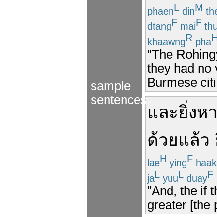
L
M
phaen
din
th
F
F
dtang
mai
th
R
khaawng
pha
"The Rohingy
they had no 
Burmese citi
sample
sentences
และ
ยิ่ง
ห
ด้วย
แล้ว
H
F
lae
ying
haak
L
L
F
ja
yuu
duay
"And, the if 
greater [the 