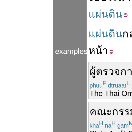
แผ่นดิน
แผ่นดิน
ก
หน้า
examples
ผู้ตรวจก
F
L
phuu
dtruaat
The Thai Om
คณะกรร
H
H
kha
na
gam