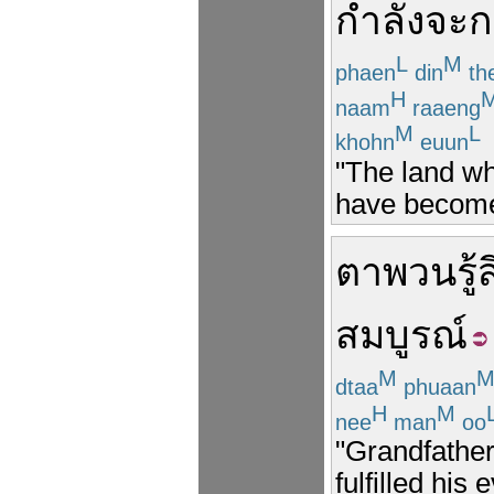
กำลังจะ
ก
L
M
phaen
din
th
H
naam
raaeng
M
L
khohn
euun
"The land wh
have become 
ตา
พวน
รู้
สมบูรณ์
M
dtaa
phuaan
H
M
nee
man
oo
"Grandfather 
fulfilled his