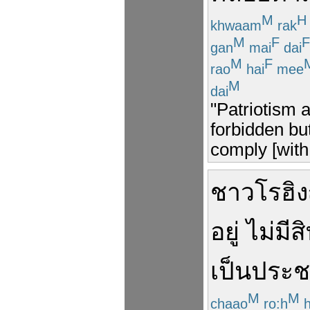
M
H
khwaam
rak
M
F
F
gan
mai
dai
M
F
rao
hai
mee
M
dai
"Patriotism 
forbidden but
comply [with 
ชาว
โรฮิ
อยู่
ไม่มี
สิ
เป็น
ประช
M
M
chaao
ro:h
h