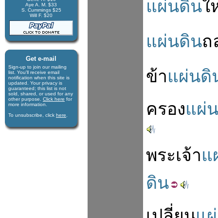
แผ่นดิน
ใ
Aye A. M. $33
S. Cummings $25
Will F. $20
แผ่นดิน
ถ
Get e-mail
Sign-up to join our mail­ing
ข้า
แผ่นดิ
list. You'll receive e­mail
notification when this site is
updated. Your privacy is
guaran­teed; this list is not
sold, shared, or used for any
other purpose.
Click here
for
ครอง
แผ่น
more infor­mation.
To unsubscribe, click
here
.
พระ
เจ้า
แผ
ดิน
เปลี่ยน
แผ