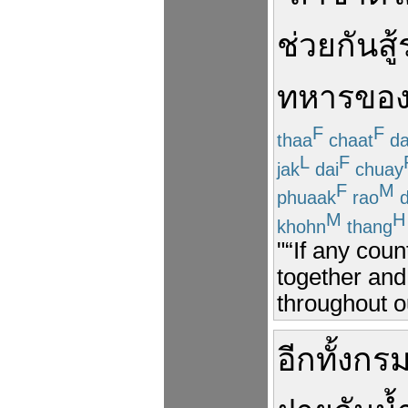
ช่วยกัน
สู
ทหาร
ของ
F
F
thaa
chaat
da
L
F
jak
dai
chuay
F
M
phuaak
rao
d
M
H
khohn
thang
"“If any coun
together and 
throughout ou
อีกทั้ง
กร