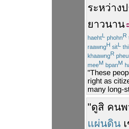
ระหว่าง
ป
ยาวนาน
L
R
haeht
phohn
H
L
raawng
sit
thi
R
khaawng
pheu
M
M
mee
bpan
h
"These peopl
right as cit
many long-s
"
ดู
สิ
คน
พ
แผ่นดิน
เ