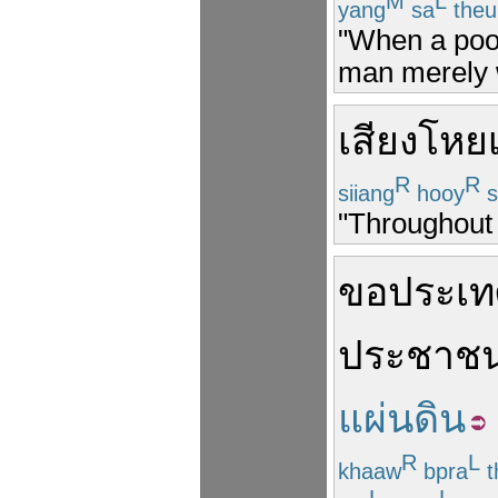
M
L
yang
sa
theu
"When a poor
man merely w
เสียง
โหย
R
R
siiang
hooy
s
"Throughout 
ขอ
ประเ
ประชาช
แผ่นดิน
R
L
khaaw
bpra
t
L
L