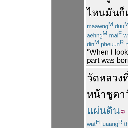
ไหน
มัน
ก็
M
maawng
duu
M
F
aehng
mai
w
M
R
din
pheuun
n
"When I look 
part was bor
วัด
หลวง
ที
หน้าชูตา
แผ่นดิน
H
R
wat
luaang
t