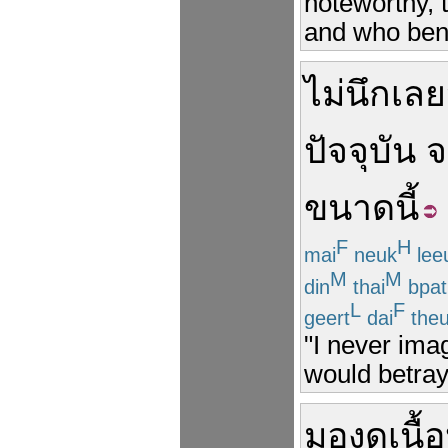
noteworthy, 
and who bene
ไม่
นึก
เลย
ปัจจุบัน
จ
ขนาด
นี้
F
H
mai
neuk
lee
M
M
din
thai
bpat
L
F
geert
dai
the
"I never ima
would betray 
มองดู
เนื้อ