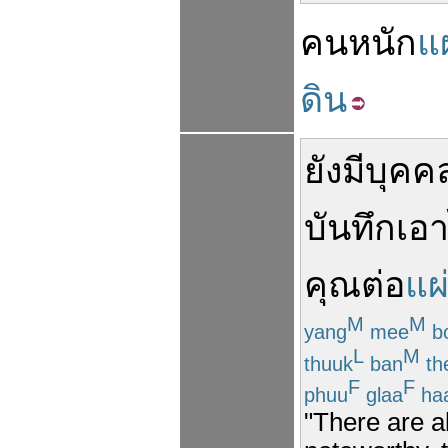
คน
หนัก
แ
ดิน
ยัง
มี
บุคค
บันทึก
เอา
คุณ
ต่อ
แผ
M
M
yang
mee
b
L
M
thuuk
ban
th
F
F
phuu
glaa
ha
"There are a