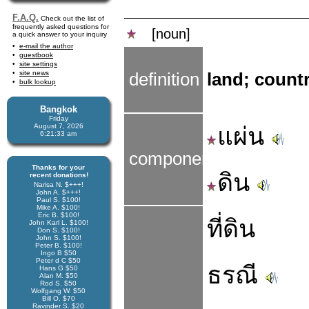
F.A.Q.
Check out the list of
frequently asked questions for
[noun]
a quick answer to your inquiry
e-mail the author
guestbook
site settings
site news
definition
land; countr
bulk lookup
Bangkok
Friday
August 7, 2026
แผ่น
6:21:34 am
components
Thanks for your
ดิน
recent donations!
Narisa N. $+++!
John A. $+++!
Paul S. $100!
Mike A. $100!
Eric B. $100!
ที่ดิน
John Karl L. $100!
Don S. $100!
John S. $100!
Peter B. $100!
Ingo B $50
Peter d C $50
ธรณี
Hans G $50
Alan M. $50
Rod S. $50
Wolfgang W. $50
Bill O. $70
Ravinder S. $20