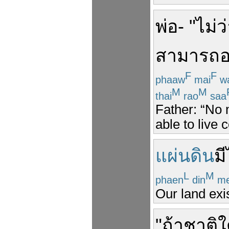
พ่อ
- "
ไม่ว
สามารถ
อ
F
F
phaaw
mai
w
M
M
thai
rao
saa
Father: “No 
able to live c
แผ่นดิน
มี
L
M
phaen
din
m
Our land exis
"
ถ้า
ชาติ
ใ