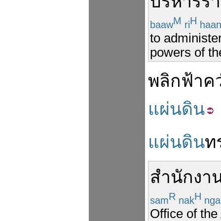
บริหาร
ร
M
H
baaw
ri
haa
to administer
powers of th
พลิก
ฟ้า
คว
แผ่นดิน
แผ่นดิน
ทร
สำนักงา
R
H
sam
nak
nga
Office of th