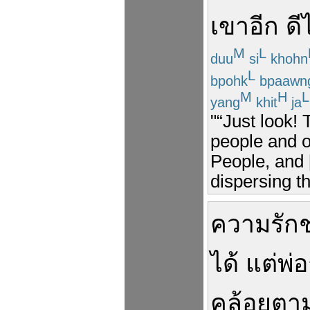
เขา
อีก
ดี
M
L
duu
si
khohn
L
bpohk
bpaawn
M
H
L
yang
khit
ja
"“Just look! 
people and ou
People, and [
dispersing th
ความรักช
ได้
แต่
พ่อ
คล้อยตา