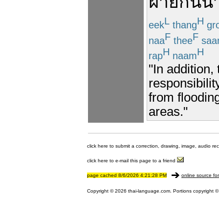
ฝาย
กัน
น้
L
H
eek
thang
gr
F
F
naa
thee
saa
H
H
rap
naam
"In addition
responsibilit
from floodin
areas."
click here to submit a correction, drawing, image, audio re
click here to e-mail this page to a friend
page cached 8/6/2026 4:21:28 PM
online source fo
Copyright © 2026 thai-language.com. Portions copyright © 