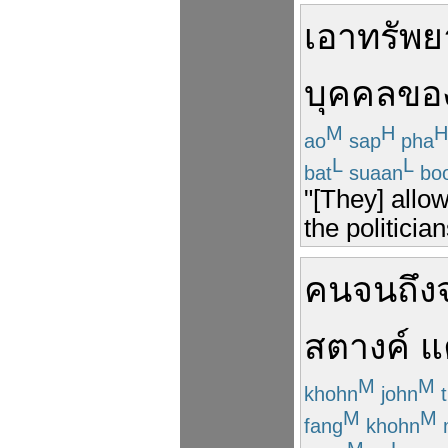
เอา
ทรัพ
บุคคล
ขอ
M
H
H
ao
sap
pha
L
L
bat
suaan
bo
"[They] allo
the politician
คนจน
ถึง
สตางค์
แ
M
M
khohn
john
t
M
M
fang
khohn