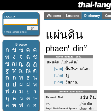
Welcome
Lessons
Dictionary
Cat
Lookup:
แผ่นดิน
» more options
here
Browse
phaen
din
L
M
ก
ข
ฃ
ค
ฅ
ฆ
ง
จ
ฉ
ช
Royal Institute - 1982
แผ่นดิน /แผ่น-ดิน/
ซ
ฌ
ญ
ฎ
ฏ
[นาม]
พื้นดินของโลก.
ฐ
ฑ
ฒ
ณ
ด
[นาม]
รัฐ.
ต
ถ
ท
ธ
น
[นาม]
รัชกาล.
บ
ป
ผ
ฝ
พ
ฟ
ภ
ม
ย
ร
pronunciation guide
ฤ
ล
ว
ศ
ษ
แผ่น-ดิน
Phonemic Thai
pʰɛ̀n din
ส
ห
ฬ
อ
ฮ
IPA
phaen din
Royal Thai General System