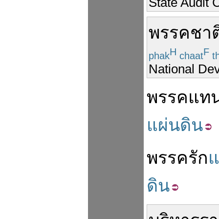
State Audit
พรรค
ชาต
H
F
phak
chaat
th
National De
พรรค
แท
แผ่นดิน
พรรค
รัก
แ
ดิน