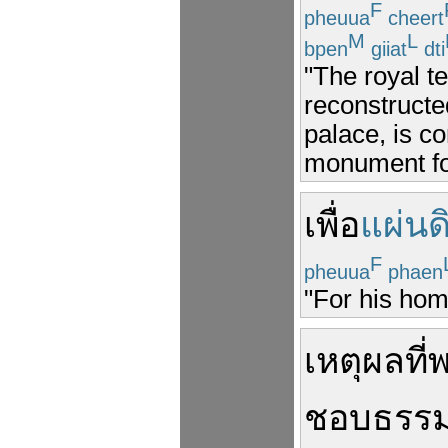
F
pheuua
cheert
M
L
bpen
giiat
dti
"The royal t
reconstructed
palace, is co
monument fo
เพื่อ
แผ่นด
F
pheuua
phaen
"For his hom
เหตุผล
ที่
ชอบธรร