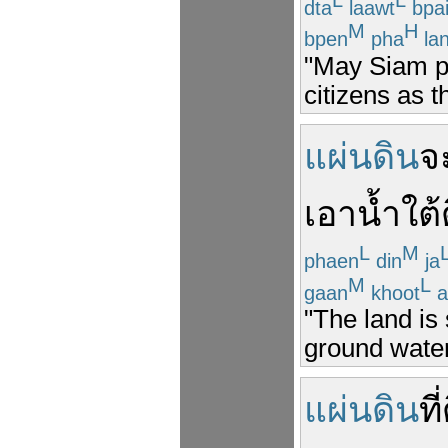
dta
laawt
bpa
M
H
bpen
pha
la
"May Siam pr
citizens as t
แผ่นดิน
จ
เอา
น้ำใต้
L
M
phaen
din
ja
M
L
gaan
khoot
a
"The land i
ground water
แผ่นดิน
ที