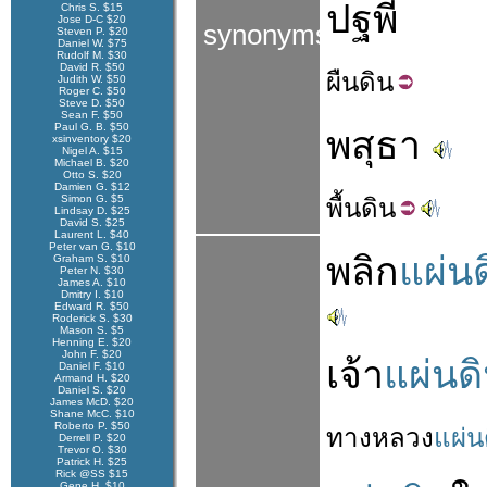
ปฐพี
Chris S. $15
Jose D-C $20
synonyms
Steven P. $20
Daniel W. $75
Rudolf M. $30
David R. $50
ผืน
ดิน
Judith W. $50
Roger C. $50
Steve D. $50
Sean F. $50
Paul G. B. $50
พสุธา
xsinventory $20
Nigel A. $15
Michael B. $20
Otto S. $20
Damien G. $12
Simon G. $5
พื้น
ดิน
Lindsay D. $25
David S. $25
Laurent L. $40
Peter van G. $10
พลิก
แผ่น
Graham S. $10
Peter N. $30
James A. $10
Dmitry I. $10
Edward R. $50
Roderick S. $30
Mason S. $5
Henning E. $20
John F. $20
เจ้า
แผ่นด
Daniel F. $10
Armand H. $20
Daniel S. $20
James McD. $20
Shane McC. $10
Roberto P. $50
ทางหลวง
แผ่น
Derrell P. $20
Trevor O. $30
Patrick H. $25
Rick @SS $15
Gene H. $10