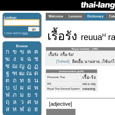
Welcome
Lessons
Dictionary
Cat
Lookup:
เรื้อรัง
» more options
here
reuua
r
H
Browse
Royal Institute - 1982
ก
ข
ฃ
ค
ฅ
เรื้อรัง /เรื้อ-รัง/
ฆ
ง
จ
ฉ
ช
[วิเศษณ์]
ยืดเยื้อ
นานหาย.
ใช้แก่
,
(
ซ
ฌ
ญ
ฎ
ฏ
ฐ
ฑ
ฒ
ณ
ด
pronunciation guide
เรื้อ-รัง
Phonemic Thai
ต
ถ
ท
ธ
น
rɯ́ːa raŋ
IPA
บ
ป
ผ
ฝ
พ
ruearang
Royal Thai General System
ฟ
ภ
ม
ย
ร
ฤ
ล
ว
ศ
ษ
[adjective]
ส
ห
ฬ
อ
ฮ