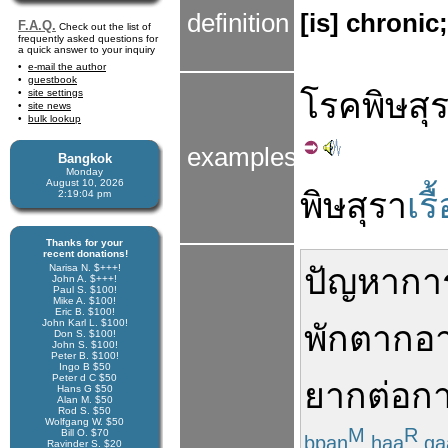
definition
[is] chronic
F.A.Q.
Check out the list of
frequently asked questions for
a quick answer to your inquiry
e-mail the author
guestbook
โรค
พิษ
สุ
site settings
site news
bulk lookup
examples
Bangkok
Monday
August 10, 2026
พิษ
สุรา
เรื
2:19:05 pm
Thanks for your
recent donations!
Narisa N. $+++!
ปัญหา
กา
John A. $+++!
Paul S. $100!
Mike A. $100!
Eric B. $100!
John Karl L. $100!
พักตากอ
Don S. $100!
John S. $100!
Peter B. $100!
Ingo B $50
Peter d C $50
ยาก
ต่อ
กา
Hans G $50
Alan M. $50
Rod S. $50
Wolfgang W. $50
M
R
Bill O. $70
bpan
haa
ga
Ravinder S. $20