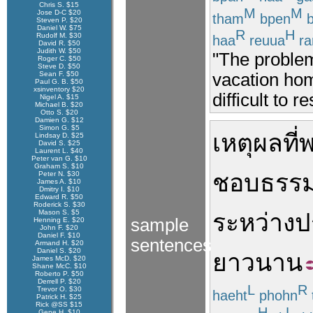
Chris S. $15
M
M
Jose D-C $20
tham
bpen
b
Steven P. $20
Daniel W. $75
R
H
Rudolf M. $30
haa
reuua
ra
David R. $50
Judith W. $50
"The problem
Roger C. $50
Steve D. $50
vacation ho
Sean F. $50
Paul G. B. $50
xsinventory $20
difficult to r
Nigel A. $15
Michael B. $20
Otto S. $20
Damien G. $12
Simon G. $5
เหตุผล
ที่
Lindsay D. $25
David S. $25
Laurent L. $40
Peter van G. $10
Graham S. $10
ชอบธรร
Peter N. $30
James A. $10
Dmitry I. $10
Edward R. $50
Roderick S. $30
Mason S. $5
ระหว่าง
ป
sample
Henning E. $20
John F. $20
Daniel F. $10
sentences
Armand H. $20
Daniel S. $20
ยาวนาน
James McD. $20
Shane McC. $10
Roberto P. $50
Derrell P. $20
L
R
Trevor O. $30
haeht
phohn
Patrick H. $25
Rick @SS $15
H
L
Gene H. $10