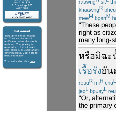
raawng
sit
thi
Aye A. M. $33
S. Cummings $25
R
Will F. $20
khaawng
pheu
M
M
mee
bpan
h
"These peopl
right as cit
Get e-mail
Sign-up to join our mail­ing
many long-s
list. You'll receive e­mail
notification when this site is
updated. Your privacy is
guaran­teed; this list is not
sold, shared, or used for any
หรือ
มิฉะน
other purpose.
Click here
for
more infor­mation.
To unsubscribe, click
here
.
เรื้อรัง
อัน
R
H
L
reuu
mi
cha
L
L
jep
bpuay
reu
"Or, alternat
the primary 