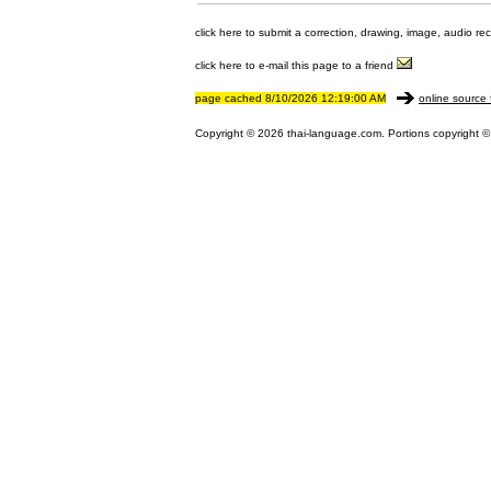
click here to submit a correction, drawing, image, audio re
click here to e-mail this page to a friend
page cached 8/10/2026 12:19:00 AM
online source 
Copyright © 2026 thai-language.com. Portions copyright © 