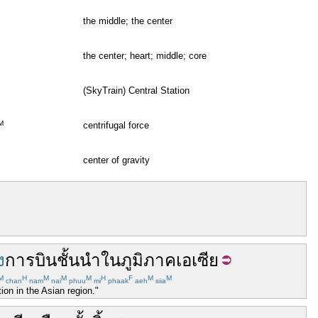
the middle; the center
the center; heart; middle; core
(SkyTrain) Central Station
M
centrifugal force
center of gravity
ง
การบิน
ชั้นนำ
ใน
ภูมิภาค
เอเซีย
M
H
M
M
M
H
F
M
M
chan
nam
nai
phuu
mi
phaak
aeh
siia
ion in the Asian region."