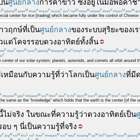
ป็น
ศูนย์กลาง
การค้า
ข้าว
ซึ่ง
อยู่
ใน
มือ
พ่อค้า
ชา
R
M
M
H
F
F
L
M
M
F
H
M
M
n
glaang
gaan
khaa
khaao
seung
yuu
nai
meuu
phaaw
khaa
chaao
jeen
ge
l center for rice [trading] which became fully under the control of Chinese 
าวฤกษ์
ที่
เป็น
ศูนย์กลาง
ของ
ระบบสุริยะ
ของเร
วแต่
โคจร
รอบ
ดวงอาทิตย์
ทั้งสิ้น
F
F
M
R
M
R
H
L
L
H
H
R
M
M
erk
thee
bpen
suun
glaang
khaawng
ra
bohp
soo
ri
ya
khaawng
rao
daao
k
F
in
e center of our solar system; planets, asteroids, and comets all orbit around t
่
เหมือนกับ
ความรู้
ที่
ว่า
โลก
เป็น
ศูนย์กลาง
ที่มี
ด
F
R
L
M
H
F
F
F
M
R
M
F
M
meuuan
gap
khwaam
ruu
thee
waa
lo:hk
bpen
suun
glaang
thee
mee
duaan
ot the same as the “knowledge” which holds that the earth is the center [of the
ี้
ไม่จริง
ในขณะที่
ความรู้
ว่า
ดวงอาทิตย์
เป็น
ศ
รอบ ๆ
นี่
เป็น
ความรู้
ที่
จริง
F
M
M
L
L
F
M
H
F
M
M
H
M
R
M
i
jing
nai
kha
na
thee
khwaam
ruu
waa
duaang
aa
thit
bpen
suun
glaang
M
H
F
M