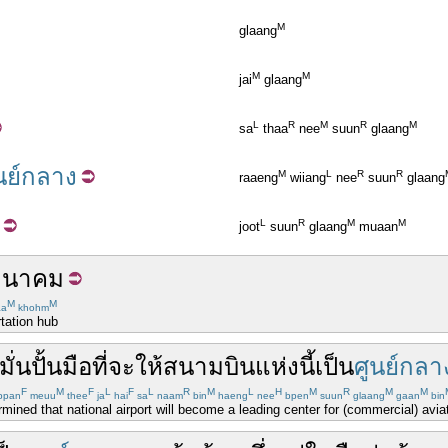
M
glaang
M
M
jai
glaang
L
R
M
R
M
sa
thaa
nee
suun
glaang
นย์กลาง
M
L
R
R
raaeng
wiiang
nee
suun
glaang
L
R
M
M
joot
suun
glaang
muaan
มนาคม
M
M
a
khohm
rtation hub
ั่นปั้นมือ
ที่
จะ
ให้
สนามบิน
แห่งนี้
เป็น
ศูนย์กลา
F
M
F
L
F
L
R
M
L
H
M
R
M
M
bpan
meuu
thee
ja
hai
sa
naam
bin
haeng
nee
bpen
suun
glaang
gaan
bin
ined that national airport will become a leading center for (commercial) aviat