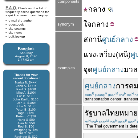
components
กลาง
F.A.Q.
Check out the list of
frequently asked questions for
a quick answer to your inquiry
e-mail the author
ใจ
กลาง
synonym
guestbook
site settings
site news
bulk lookup
สถานี
ศูนย์กลาง
Bangkok
แรง
เหวี่ยง
(
หนี
)
ศู
Saturday
August 8, 2026
1:47:03 am
จุด
ศูนย์กลาง
มวล
examples
Thanks for your
recent donations!
Narisa N. $+++!
ศูนย์กลาง
การ
ค
John A. $+++!
Paul S. $100!
Mike A. $100!
R
M
M
H
H
suun
glaang
gaan
kha
ma
na
Eric B. $100!
transportation center; transpo
John Karl L. $100!
Don S. $100!
John S. $100!
Peter B. $100!
รัฐบาล
ไทย
หมายม
Ingo B $50
Peter d C $50
Hans G $50
H
L
M
M
R
F
rat
tha
baan
thai
maai
man
Alan M. $50
"The Thai government is determ
Rod S. $50
Wolfgang W. $50
Bill O. $70
Ravinder S. $20