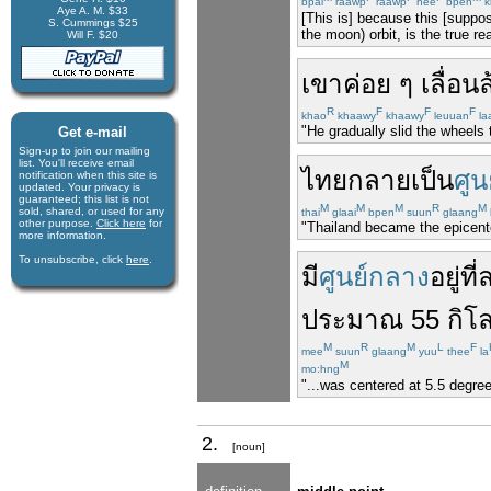
bpai
raawp
raawp
nee
bpen
k
Aye A. M. $33
[This is] because this [suppos
S. Cummings $25
the moon) orbit, is the true rea
Will F. $20
เขา
ค่อย ๆ
เลื่อน
ล
R
F
F
F
khao
khaawy
khaawy
leuuan
la
"He gradually slid the wheels t
Get e-mail
Sign-up to join our mail­ing
list. You'll receive e­mail
ไทย
กลายเป็น
ศูน
notification when this site is
updated. Your privacy is
guaran­teed; this list is not
M
M
M
R
M
sold, shared, or used for any
thai
glaai
bpen
suun
glaang
other purpose.
Click here
for
"Thailand became the epicenter
more infor­mation.
To unsubscribe, click
here
.
มี
ศูนย์กลาง
อยู่
ที่
ล
ประมาณ
55
กิโ
M
R
M
L
F
mee
suun
glaang
yuu
thee
la
M
mo:hng
"...was centered at 5.5 degre
2.
[noun]