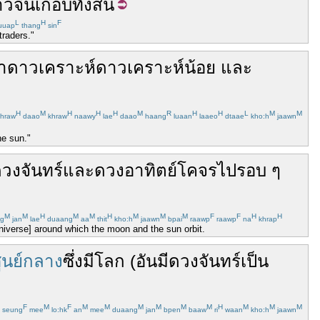
วจีน
เกือบ
ทั้งสิ้น
L
H
F
uuap
thang
sin
traders."
า
ดาวเคราะห์
ดาวเคราะห์น้อย
และ
H
M
H
H
H
M
R
H
H
L
M
M
hraw
daao
khraw
naawy
lae
daao
haang
luaan
laaeo
dtaae
kho:h
jaawn
he sun."
วงจันทร์
และ
ดวงอาทิตย์
โคจร
ไป
รอบ ๆ
M
M
H
M
M
H
M
M
M
F
F
H
H
g
jan
lae
duaang
aa
thit
kho:h
jaawn
bpai
raawp
raawp
na
khrap
 universe] around which the moon and the sun orbit.
ูนย์กลาง
ซึ่ง
มี
โลก
(
อัน
มี
ดวงจันทร์
เป็น
F
M
F
M
M
M
M
M
M
H
M
M
M
seung
mee
lo:hk
an
mee
duaang
jan
bpen
baaw
ri
waan
kho:h
jaawn