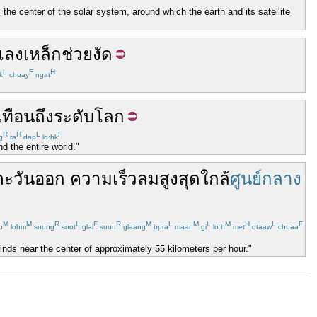
the center of the solar system, around which the earth and its satellite
แลง
เหล็ก
ช่วย
งัด
L
F
H
k
chuay
ngat
เทือน
ถึง
ระดับโลก
R
H
L
F
g
ra
dap
lo:hk
d the entire world."
ตะวันออก
ความเร็ว
ลม
สูงสุด
ใกล้
ศูนย์กลาง
M
M
R
L
F
R
M
L
M
L
M
H
L
F
o
lohm
suung
soot
glai
suun
glaang
bpra
maan
gi
lo:h
met
dtaaw
chuaa
nds near the center of approximately 55 kilometers per hour."