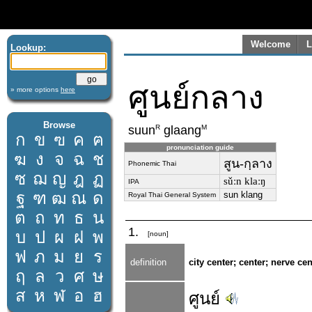
Welcome
L
Lookup:
ศูนย์กลาง
» more options
here
Browse
R
M
suun
glaang
ก
ข
ฃ
ค
ฅ
pronunciation guide
ฆ
ง
จ
ฉ
ช
สูน-กฺลาง
Phonemic Thai
ซ
ฌ
ญ
ฎ
ฏ
sǔːn klaːŋ
IPA
ฐ
ฑ
ฒ
ณ
ด
sun klang
Royal Thai General System
ต
ถ
ท
ธ
น
1.
บ
ป
ผ
ฝ
พ
[noun]
ฟ
ภ
ม
ย
ร
definition
city center; center; nerve cen
ฤ
ล
ว
ศ
ษ
ส
ห
ฬ
อ
ฮ
ศูนย์