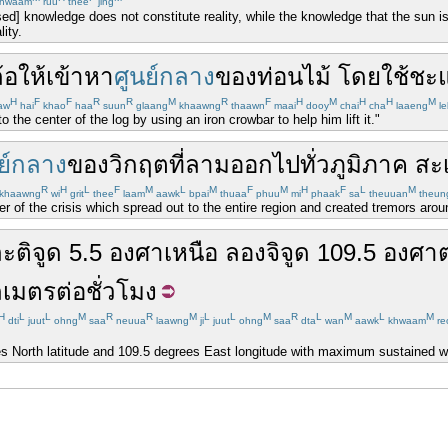
hwaam
ruu
thee
jing
ed] knowledge does not constitute reality, while the knowledge that the sun is 
lity.
้อ
ให้
เข้าหา
ศูนย์กลาง
ของ
ท่อนไม้
โดยใช้
ชะ
H
F
F
R
R
M
R
F
H
M
H
H
M
aw
hai
khao
haa
suun
glaang
khaawng
thaawn
maai
dooy
chai
cha
laaeng
le
o the center of the log by using an iron crowbar to help him lift it."
ย์กลาง
ของ
วิกฤต
ที่
ลาม
ออกไป
ทั่ว
ภูมิภาค
สะ
R
H
L
F
M
L
M
F
M
H
F
L
M
khaawng
wi
grit
thee
laam
aawk
bpai
thuaa
phuu
mi
phaak
sa
theuuan
theun
 of the crisis which spread out to the entire region and created tremors aroun
ะติจูด
5.5
องศา
เหนือ
ลองจิจูด
109.5
องศา
ลเมตรต่อชั่วโมง
H
L
L
M
R
R
M
L
L
M
R
L
M
L
M
dti
juut
ohng
saa
neuua
laawng
ji
juut
ohng
saa
dta
wan
aawk
khwaam
re
es North latitude and 109.5 degrees East longitude with maximum sustained wi