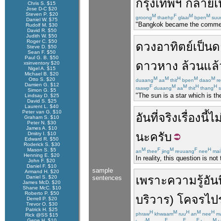
กรุงเทพฯ
กลายเ
Chris S. $15
Jose D-C $20
Steven P. $20
M
F
M
M
groong
thaehp
glaai
bpen
suu
Daniel W. $75
"Bangkok became the commercia
Rudolf M. $30
David R. $50
Judith W. $50
Roger C. $50
ดวงอาทิตย์
เป็น
ด
Steve D. $50
Sean F. $50
Paul G. B. $50
ดาวหาง
ล้วนแล้
xsinventory $20
Nigel A. $15
Michael B. $20
M
M
H
M
M
Otto S. $20
duaang
aa
thit
bpen
daao
re
Damien G. $12
F
M
M
H
H
raawp
duaang
aa
thit
thang
s
Simon G. $5
"The sun is a star which is th
Lindsay D. $25
David S. $25
Laurent L. $40
Peter van G. $10
อันที่จริง
เรื่องนี้
ไม
Graham S. $10
Peter N. $30
James A. $10
นะ
ครับ
Dmitry I. $10
Edward R. $50
Roderick S. $30
M
F
M
F
H
Mason S. $5
an
thee
jing
reuuang
nee
mai
Henning E. $20
In reality, this question is n
John F. $20
Daniel F. $10
sample
Armand H. $20
เพราะ
ความรู้
อันน
Daniel S. $20
sentences
James McD. $20
Shane McC. $10
Roberto P. $50
บริวาร
)
โคจร
ไป
Derrell P. $20
Trevor O. $30
Patrick H. $25
H
M
H
M
H
phraw
khwaam
ruu
an
nee
ma
Rick @SS $15
M
F
F
F
M
Gene H. $10