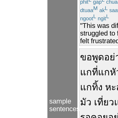
phit
gap
chua
M
L
dtuaa
ak
saa
L
L
ngoot
ngit
"This was dif
struggled to
felt frustrat
ขอ
พูด
อย่
แก
ที่
แก
หั
แก
ทิ้ง
หะ
มัว
เที่ยว
sample
sentences
รอคอย
อยู