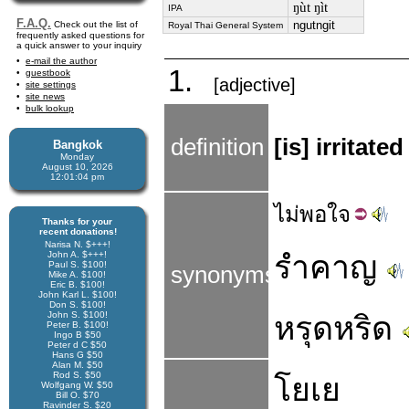
ŋùt ŋìt
IPA
F.A.Q.
ngutngit
Check out the list of
Royal Thai General System
frequently asked questions for
a quick answer to your inquiry
e-mail the author
1.
guestbook
[adjective]
site settings
site news
bulk lookup
definition
[is] irritat
Bangkok
Monday
August 10, 2026
12:01:04 pm
ไม่
พอใจ
Thanks for your
recent donations!
Narisa N. $+++!
John A. $+++!
รำคาญ
Paul S. $100!
synonyms
Mike A. $100!
Eric B. $100!
John Karl L. $100!
Don S. $100!
John S. $100!
หรุดหริด
Peter B. $100!
Ingo B $50
Peter d C $50
Hans G $50
Alan M. $50
Rod S. $50
โยเย
Wolfgang W. $50
Bill O. $70
Ravinder S. $20