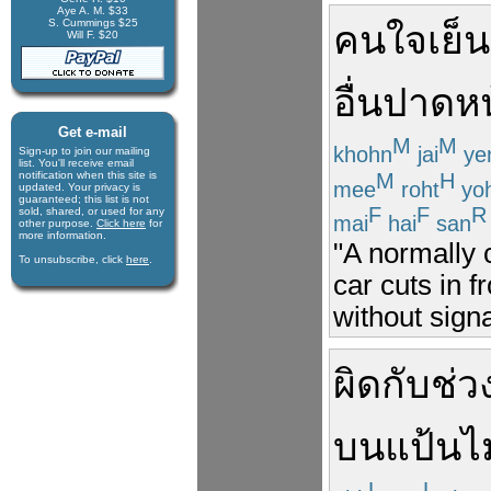
Aye A. M. $33
S. Cummings $25
คน
ใจเย็น
Will F. $20
อื่น
ปาดหน
Get e-mail
M
M
khohn
jai
ye
Sign-up to join our mail­ing
list. You'll receive e­mail
M
H
notification when this site is
mee
roht
yo
updated. Your privacy is
guaran­teed; this list is not
F
F
R
sold, shared, or used for any
mai
hai
san
other purpose.
Click here
for
more infor­mation.
"A normally 
To unsubscribe, click
here
.
car cuts in f
without signa
ผิดกับ
ช่ว
บน
แป้น
ไ
L
L