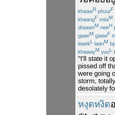
R
F
khaaw
phuut
F
M
khaang
miia
M
H
dtaawn
nee
M
F
gaae
gaaw
m
L
M
laaek
laan
bp
M
L
khaawy
yuu
"I'll state it
pissed off th
were going ou
storm, totall
desolately fo
หงุดหงิด
อ