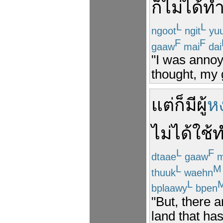
ก็
ไม่ได้
ทำ
L
L
ngoot
ngit
yu
F
F
gaaw
mai
dai
"I was annoy
thought, my 
แต่
ก็มี
ผู้
หง
ไม่ได้
ใช้
ท
L
F
dtaae
gaaw
m
L
M
thuuk
waehn
L
bplaawy
bpen
"But, there
land that ha