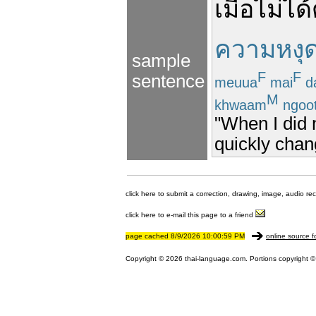
เมื่อ
ไม่ได้
ความหงุด
sample
F
F
sentence
meuua
mai
d
M
khwaam
ngoo
"When I did 
quickly chang
click here to submit a correction, drawing, image, audio re
click here to e-mail this page to a friend
page cached 8/9/2026 10:00:59 PM
online source f
Copyright © 2026 thai-language.com. Portions copyright © 