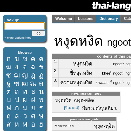
Welcome
Lessons
Dictionary
Cat
Lookup:
หงุดหงิด
» more options
here
ngoot
Browse
contents of this p
ก
ข
ฃ
ค
ฅ
1.
หงุดหงิด
L
ngoot
ngi
ฆ
ง
จ
ฉ
ช
2.
ขี้หงุดหงิด
F
L
ซ
ฌ
ญ
ฎ
ฏ
khee
ngoot
ngi
3.
ฐ
ฑ
ฒ
ณ
ด
ความหงุดหงิด
M
L
khwaam
ngoot
ngi
ต
ถ
ท
ธ
น
Royal Institute - 1982
บ
ป
ผ
ฝ
พ
หงุดหงิด /หฺงุด-หฺงิด/
ฟ
ภ
ม
ย
ร
[วิเศษณ์]
มีอารมณ์ฉุนเฉียว.
ฤ
ล
ว
ศ
ษ
pronunciation guide
ส
ห
ฬ
อ
ฮ
หฺงุด-หฺงิด
Phonemic Thai