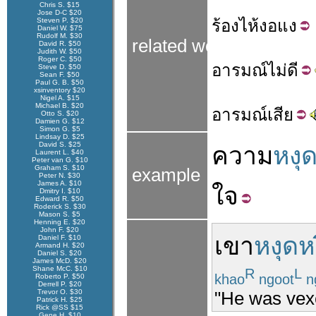
Chris S. $15
Jose D-C $20
Steven P. $20
ร้องไห้
งอแง
Daniel W. $75
Rudolf M. $30
related words
David R. $50
Judith W. $50
Roger C. $50
อารมณ์
ไม่ดี
Steve D. $50
Sean F. $50
Paul G. B. $50
xsinventory $20
Nigel A. $15
Michael B. $20
อารมณ์
เสีย
Otto S. $20
Damien G. $12
Simon G. $5
Lindsay D. $25
David S. $25
ความ
หงุ
Laurent L. $40
Peter van G. $10
Graham S. $10
example
Peter N. $30
James A. $10
ใจ
Dmitry I. $10
Edward R. $50
Roderick S. $30
Mason S. $5
Henning E. $20
John F. $20
เขา
หงุดห
Daniel F. $10
Armand H. $20
Daniel S. $20
James McD. $20
Shane McC. $10
R
L
khao
ngoot
ng
Roberto P. $50
Derrell P. $20
Trevor O. $30
"He was vexe
Patrick H. $25
Rick @SS $15
Gene H. $10