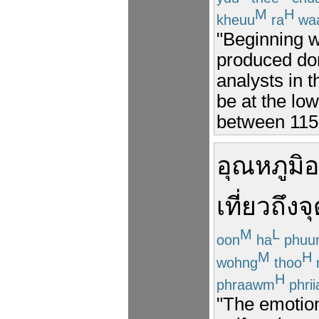
M
H
kheuu
ra
wa
"Beginning w
produced dom
analysts in t
be at the low
between 115-
อุณหภูมิ
อ
เที่ยว
ถึง
จ
M
L
oon
ha
phuu
M
H
wohng
thoo
H
phraawm
phrii
"The emotion