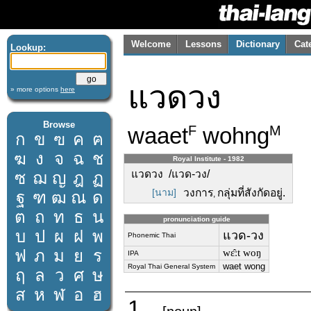
Welcome
Lessons
Dictionary
Cat
Lookup:
แวดวง
» more options
here
Browse
waaet
wohng
F
M
ก
ข
ฃ
ค
ฅ
ฆ
ง
จ
ฉ
ช
Royal Institute - 1982
แวดวง /แวด-วง/
ซ
ฌ
ญ
ฎ
ฏ
[นาม]
วงการ
กลุ่มที่สังกัดอยู่.
ฐ
ฑ
ฒ
ณ
ด
,
ต
ถ
ท
ธ
น
pronunciation guide
บ
ป
ผ
ฝ
พ
แวด-วง
Phonemic Thai
ฟ
ภ
ม
ย
ร
wɛ̂ːt woŋ
IPA
waet wong
Royal Thai General System
ฤ
ล
ว
ศ
ษ
ส
ห
ฬ
อ
ฮ
1.