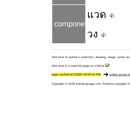
แวด
components
วง
click here to submit a correction, drawing, image, audio re
click here to e-mail this page to a friend
page cached 8/7/2026 10:00:01 PM
online source f
Copyright © 2026 thai-language.com. Portions copyright © 