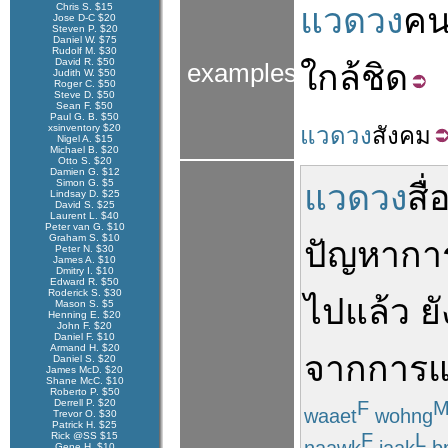
Chris S. $15
แวดวง
ค
Jose D-C $20
Steven P. $20
Daniel W. $75
Rudolf M. $30
David R. $50
ใกล้ชิด
examples
Judith W. $50
Roger C. $50
Steve D. $50
Sean F. $50
Paul G. B. $50
xsinventory $20
แวดวง
สังคม
Nigel A. $15
Michael B. $20
Otto S. $20
Damien G. $12
Simon G. $5
แวดวง
สื่
Lindsay D. $25
David S. $25
Laurent L. $40
Peter van G. $10
Graham S. $10
ปัญหา
กา
Peter N. $30
James A. $10
Dmitry I. $10
Edward R. $50
Roderick S. $30
ไป
แล้ว
ยั
Mason S. $5
Henning E. $20
John F. $20
Daniel F. $10
Armand H. $20
จาก
การ
Daniel S. $20
James McD. $20
Shane McC. $10
Roberto P. $50
Derrell P. $20
F
waaet
wohng
Trevor O. $30
Patrick H. $25
F
L
Rick @SS $15
naawk
jaak
b
Gene H. $10