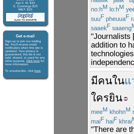
Aye A. M. $33
M
M
S. Cummings $25
no:h
lo:h
ye
Will F. $20
F
F
suu
pheuua
r
F
saaek
saaeng
"Journalists
Get e-mail
Sign-up to join our mail­ing
addition to 
list. You'll receive e­mail
notification when this site is
technologies,
updated. Your privacy is
guaran­teed; this list is not
sold, shared, or used for any
independence
other purpose.
Click here
for
more infor­mation.
To unsubscribe, click
here
.
มี
คน
ใน
แ
ใคร
ยิน
M
M
mee
khohn
n
F
F
mai
hai
khrai
"There are t