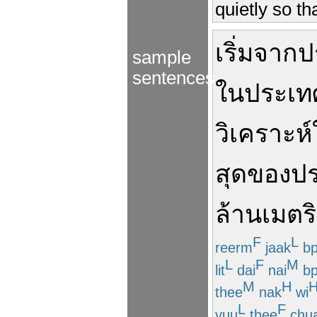
quietly so th
เริ่ม
จาก
ป
sample
sentences
ในประเท
วิเคราะห์
สุด
ของ
ป
ล้าน
เมตร
F
L
reerm
jaak
bp
L
F
M
lit
dai
nai
bp
M
H
thee
nak
wi
L
F
yuu
thee
chu