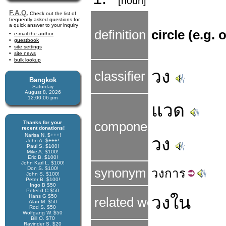
[noun]
F.A.Q.
Check out the list of
frequently asked questions for
a quick answer to your inquiry
definition
circle (e.g.
e-mail the author
guestbook
site settings
site news
bulk lookup
วง
classifier
Bangkok
Saturday
August 8, 2026
12:00:06 pm
แวด
Thanks for your
components
recent donations!
Narisa N. $+++!
วง
John A. $+++!
Paul S. $100!
Mike A. $100!
Eric B. $100!
John Karl L. $100!
Don S. $100!
synonym
วง
การ
John S. $100!
Peter B. $100!
Ingo B $50
Peter d C $50
วงใน
Hans G $50
related word
Alan M. $50
Rod S. $50
Wolfgang W. $50
Bill O. $70
Ravinder S. $20