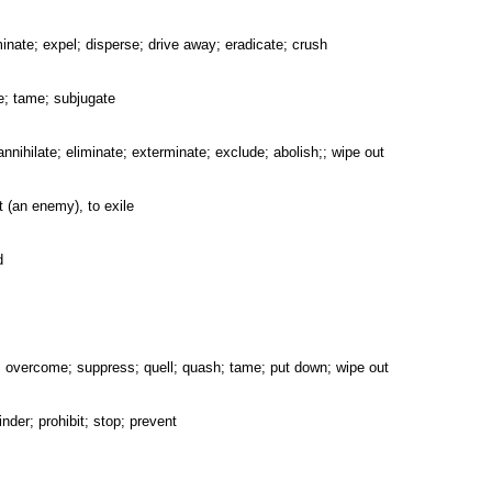
iminate; expel; disperse; drive away; eradicate; crush
e; tame; subjugate
annihilate; eliminate; exterminate; exclude; abolish;; wipe out
t (an enemy), to exile
d
; overcome; suppress; quell; quash; tame; put down; wipe out
inder; prohibit; stop; prevent