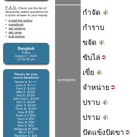
F.A.Q.
Check out the list of
กำจัด
frequently asked questions for
a quick answer to your inquiry
e-mail the author
guestbook
กำราบ
site settings
site news
bulk lookup
ขจัด
Bangkok
Friday
ขับ
ไล่
August 7, 2026
12:04:33 am
เขี่ย
Thanks for your
recent donations!
synonyms
Narisa N. $+++!
จำ
หน่าย
John A. $+++!
Paul S. $100!
Mike A. $100!
Eric B. $100!
John Karl L. $100!
ปราบ
Don S. $100!
John S. $100!
Peter B. $100!
Ingo B $50
ปราม
Peter d C $50
Hans G $50
Alan M. $50
Rod S. $50
Wolfgang W. $50
ปัด
แข้ง
ปัด
ขา
Bill O. $70
Ravinder S. $20