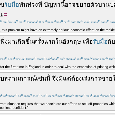
ไข
รับมือ
ทันท่วงที
ปัญหา
นี้
อาจ
ขยายตัว
บานป
น
R
H
M
M
F
M
M
R
H
L
L
R
M
M
i
rap
meuu
than
thuaang
thee
bpan
haa
nee
aat
kha
yaai
dtuaa
baan
bpla
on, this problem might have an extremely serious economic effect on the resid
เพิ่ง
มา
เกิดขึ้น
ครั้งแรก
ใน
อังกฤษ
เพื่อ
รับมือ
กั
M
L
F
H
F
M
M
L
F
H
M
L
M
L
maa
geert
kheun
khrang
raaek
nai
ang
grit
pheuua
rap
meuu
gap
gaan
kha
or the first time in England in order to deal with the expansion of printing whi
ับ
สถานการณ์
เช่นนี้
จึง
มีแต่
ต้อง
เร่ง
การขาย
L
L
R
H
M
F
H
M
M
L
F
F
M
R
p
sa
thaan
na
gaan
chen
nee
jeung
mee
dtaae
dtawng
reng
gaan
khaai
khr
rent situation requires that we accelerate our efforts to sell off properties wh
eel less confident."