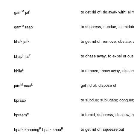
M
L
to get rid of; do away with; el
gam
jat
M
L
to suppress; subdue; intimidat
gam
raap
L
L
to get rid of; remove; obviate; 
kha
jat
L
F
to chase away, to expel or ous
khap
lai
L
to remove; throw away; discar
khiia
M
L
get rid of; dispose of
jam
naai
L
to subdue; subjugate; conquer
bpraap
M
to forbid; suppress; disallow; h
bpraam
L
F
L
R
to get rid of; squeeze out
bpat
khaaeng
bpat
khaa