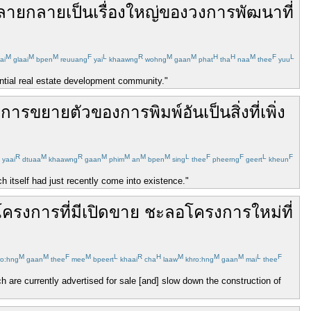
ลาย
กลาย
เป็นเรื่อง
ใหญ่
ของ
วงการ
พัฒนา
ที่
M
M
M
F
L
R
M
M
H
H
M
F
L
ai
glaai
bpen
reuuang
yai
khaawng
wohng
gaan
phat
tha
naa
thee
yuu
ential real estate development community."
บ
การ
ขยายตัว
ของ
การพิมพ์
อัน
เป็น
สิ่งที่
เพิ่ง
R
M
R
M
M
M
M
L
F
F
L
F
yaai
dtuaa
khaawng
gaan
phim
an
bpen
sing
thee
pheerng
geert
kheun
ch itself had just recently come into existence."
โครงการ
ที่มี
เปิด
ขาย
ชะลอ
โครงการ
ใหม่
ที่
M
M
F
M
L
R
H
M
M
M
L
F
o:hng
gaan
thee
mee
bpeert
khaai
cha
laaw
khro:hng
gaan
mai
thee
ich are currently advertised for sale [and] slow down the construction of