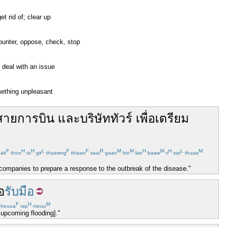
t rid of; clear up
counter, oppose, check, stop
o deal with an issue
omething unpleasant
สายการบิน
และ
บริษัททัวร์
เพื่อ
เตรียม
F
H
H
L
F
F
R
M
M
H
M
H
L
M
ak
thoo
ra
git
thaawng
thiaao
saai
gaan
bin
lae
baaw
ri
sat
thuaa
ur companies to prepare a response to the outbreak of the disease."
่อ
รับมือ
F
H
M
heuua
rap
meuu
 upcoming flooding]."