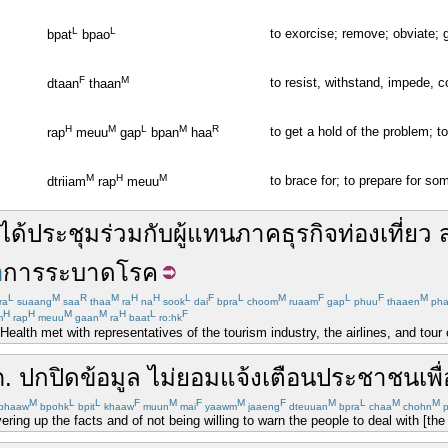
L
L
to exorcise; remove; obviate; ge
bpat
bpao
F
M
to resist, withstand, impede, 
dtaan
thaan
H
M
L
M
R
to get a hold of the problem; t
rap
meuu
gap
bpan
haa
M
H
M
to brace for; to prepare for s
dtriiam
rap
meuu
ได้
ประชุม
ร่วม
กับ
ผู้แทน
ภาค
ธุรกิจ
ท่องเที่ยว
อ
การ
ระบาด
โรค
L
M
R
M
H
H
L
F
L
M
F
L
F
M
ra
suaang
saa
thaa
ra
na
sook
dai
bpra
choom
ruaam
gap
phuu
thaaen
pha
H
H
M
M
H
L
F
m
rap
meuu
gaan
ra
baat
ro:hk
f Health met with representatives of the tourism industry, the airlines, and to
.
ปกปิด
ข้อมูล
ไม่
ยอม
แจ้ง
เตือน
ประชาชน
เพื
M
L
L
F
M
F
M
F
M
L
M
M
phaaw
bpohk
bpit
khaaw
muun
mai
yaawm
jaaeng
dteuuan
bpra
chaa
chohn
p
ng up the facts and of not being willing to warn the people to deal with [the