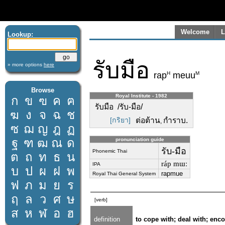
Welcome
L
Lookup:
รับมือ
» more options
here
H
M
rap
meuu
Browse
Royal Institute - 1982
ก
ข
ฃ
ค
ฅ
รับมือ /รับ-มือ/
ฆ
ง
จ
ฉ
ช
[กริยา]
ต่อต้าน
กำราบ.
,
ซ
ฌ
ญ
ฎ
ฏ
ฐ
ฑ
ฒ
ณ
ด
pronunciation guide
รับ-มือ
Phonemic Thai
ต
ถ
ท
ธ
น
ráp mɯː
IPA
บ
ป
ผ
ฝ
พ
rapmue
Royal Thai General System
ฟ
ภ
ม
ย
ร
ฤ
ล
ว
ศ
ษ
[verb]
ส
ห
ฬ
อ
ฮ
definition
to cope with; deal with; enc