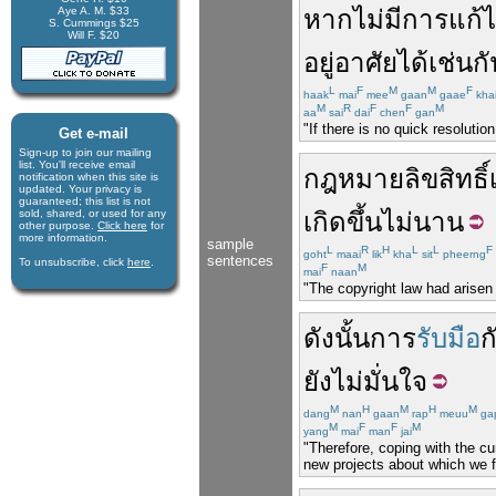
Aye A. M. $33
หาก
ไม่มี
การแก้
S. Cummings $25
Will F. $20
อยู่อาศัย
ได้
เช่นกั
L
F
M
M
F
haak
mai
mee
gaan
gaae
kha
M
R
F
F
M
aa
sai
dai
chen
gan
"If there is no quick resoluti
Get e-mail
Sign-up to join our mail­ing
list. You'll receive e­mail
กฎหมาย
ลิขสิทธิ์
notification when this site is
updated. Your privacy is
guaran­teed; this list is not
sold, shared, or used for any
เกิดขึ้น
ไม่นาน
other purpose.
Click here
for
more infor­mation.
sample
L
R
H
L
L
F
goht
maai
lik
kha
sit
pheerng
sentences
To unsubscribe, click
here
.
F
M
mai
naan
"The copyright law had arisen f
ดังนั้น
การ
รับมือ
ก
ยัง
ไม่
มั่นใจ
M
H
M
H
M
dang
nan
gaan
rap
meuu
ga
M
F
F
M
yang
mai
man
jai
"Therefore, coping with the cur
new projects about which we f