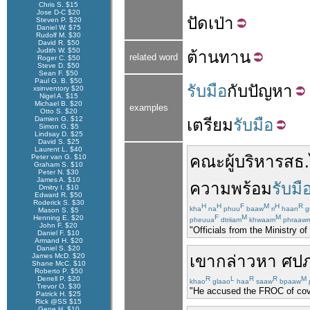
Chris S. $15
Jose D-C $20
ปัด
เป่า
Steven P. $20
Daniel W. $75
Rudolf M. $30
David R. $50
Judith W. $50
ต้าน
ทาน
related word
Roger C. $50
Steve D. $50
Sean F. $50
Paul G. B. $50
รับมือ
กับ
ปัญหา
xsinventory $20
Nigel A. $15
Michael B. $20
examples
Otto S. $20
Damien G. $12
เตรียม
รับมือ
Simon G. $5
Lindsay D. $25
David S. $25
Laurent L. $40
คณะ
ผู้บริหาร
สธ.
Peter van G. $10
Graham S. $10
Peter N. $30
James A. $10
ความ
พร้อม
รับมื
Dmitry I. $10
Edward R. $50
Roderick S. $30
H
H
F
M
H
R
kha
na
phuu
baaw
ri
haan
g
Mason S. $5
F
M
M
Henning E. $20
pheuua
dtriiam
khwaam
phraaw
John F. $20
"Officials from the Ministry o
Daniel F. $10
Armand H. $20
Daniel S. $20
James McD. $20
เขา
กล่าวหา
ศปภ
Shane McC. $10
Roberto P. $50
Derrell P. $20
R
L
R
R
M
khao
glaao
haa
saaw
bpaaw
Trevor O. $30
"He accused the FROC of coveri
Patrick H. $25
Rick @SS $15
Gene H. $10