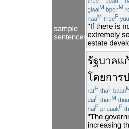
thee
bpan
h
M
M
glaai
bpen
r
M
F
naa
thee
yu
"If there is 
sample
extremely se
sentences
estate deve
รัฐบาล
แก
โดย
การ
ป
H
L
rat
tha
baan
F
M
dai
than
thu
F
F
hai
phuaak
th
"The governm
increasing t