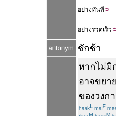
อย่าง
ทันที
อย่าง
รวดเร็ว
ชักช้า
antonym
หาก
ไม่มี
อาจ
ขยาย
ของ
วงกา
L
F
haak
mai
me
M
M