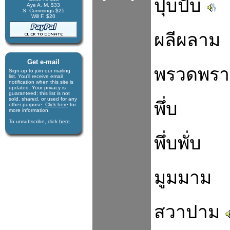
ปุบปับ
Aye A. M. $33
S. Cummings $25
Will F. $20
ผลีผลาม
Get e-mail
พรวดพร
Sign-up to join our mail­ing
list. You'll receive e­mail
notification when this site is
updated. Your privacy is
guaran­teed; this list is not
sold, shared, or used for any
พึ่บ
other purpose.
Click here
for
more infor­mation.
To unsubscribe, click
here
.
พึ่บพั่บ
มูมมาม
สวาปาม