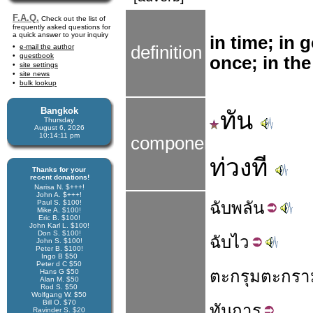
F.A.Q.
Check out the list of
frequently asked questions for
a quick answer to your inquiry
in time; in 
e-mail the author
definition
guestbook
once; in the
site settings
site news
bulk lookup
Bangkok
ทัน
Thursday
August 6, 2026
10:14:11 pm
components
ท่วงที
Thanks for your
recent donations!
Narisa N. $+++!
John A. $+++!
Paul S. $100!
ฉับ
พลัน
Mike A. $100!
Eric B. $100!
John Karl L. $100!
Don S. $100!
ฉับ
ไว
John S. $100!
Peter B. $100!
Ingo B $50
Peter d C $50
ตะกรุม
ตะกรา
Hans G $50
Alan M. $50
Rod S. $50
Wolfgang W. $50
Bill O. $70
ทัน
การ
Ravinder S. $20