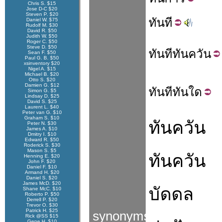
Chris S. $15
Jose D-C $20
Steven P. $20
ทัน
ที
Daniel W. $75
Rudolf M. $30
David R. $50
Judith W. $50
Roger C. $50
Steve D. $50
ทันที
ทันควัน
Sean F. $50
Paul G. B. $50
xsinventory $20
Nigel A. $15
Michael B. $20
Otto S. $20
Damien G. $12
ทันที
ทันใด
Simon G. $5
Lindsay D. $25
David S. $25
Laurent L. $40
Peter van G. $10
Graham S. $10
ทันควัน
Peter N. $30
James A. $10
Dmitry I. $10
Edward R. $50
Roderick S. $30
Mason S. $5
ทันควัน
Henning E. $20
John F. $20
Daniel F. $10
Armand H. $20
Daniel S. $20
James McD. $20
บัดดล
Shane McC. $10
Roberto P. $50
Derrell P. $20
Trevor O. $30
Patrick H. $25
synonyms
Rick @SS $15
Gene H. $10