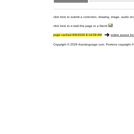
click here to submit a correction, drawing, image, audio re
click here to e-mail this page to a friend
page cached 8/6/2026 8:14:06 AM
online source for
Copyright © 2026 thai-language.com. Portions copyright © 