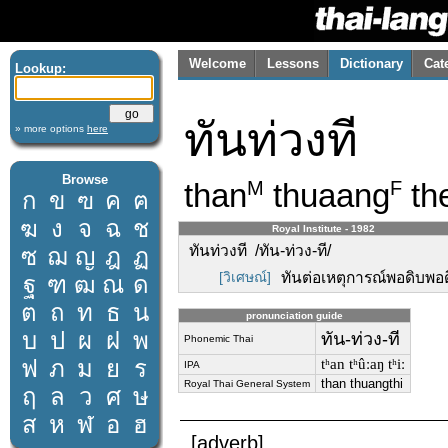
Welcome
Lessons
Dictionary
Cat
Lookup:
ทันท่วงที
» more options
here
Browse
than
thuaang
th
M
F
ก
ข
ฃ
ค
ฅ
ฆ
ง
จ
ฉ
ช
Royal Institute - 1982
ทันท่วงที /ทัน-ท่วง-ที/
ซ
ฌ
ญ
ฎ
ฏ
[วิเศษณ์]
ทันต่อเหตุการณ์พอดิบพอด
ฐ
ฑ
ฒ
ณ
ด
ต
ถ
ท
ธ
น
pronunciation guide
บ
ป
ผ
ฝ
พ
ทัน-ท่วง-ที
Phonemic Thai
ฟ
ภ
ม
ย
ร
tʰan tʰûːaŋ tʰiː
IPA
than thuangthi
Royal Thai General System
ฤ
ล
ว
ศ
ษ
ส
ห
ฬ
อ
ฮ
[adverb]