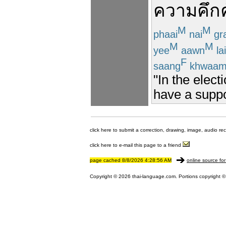
ความคึกค
M
M
phaai
nai
gr
M
M
yee
aawn
lai
F
saang
khwaa
"In the elec
have a suppo
click here to submit a correction, drawing, image, audio re
click here to e-mail this page to a friend
page cached 8/8/2026 4:28:56 AM
online source for
Copyright © 2026 thai-language.com. Portions copyright © 