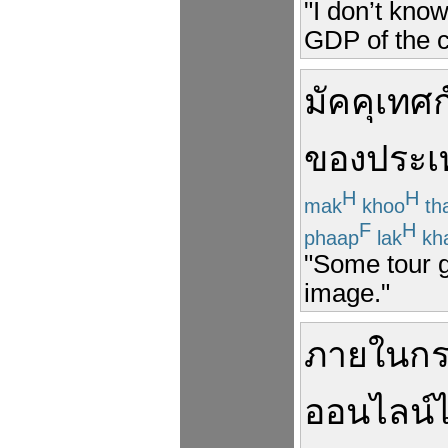
"I don’t kno
GDP of the c
มัคคุเทศก
ของ
ประเ
H
H
mak
khoo
th
F
H
phaap
lak
kh
"Some tour g
image."
ภายใน
ก
ออนไลน์
ไ