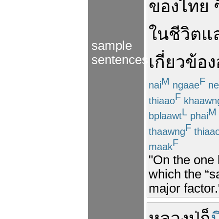
ของ
ไทย
ใน
ชีวิต
แ
sample
เกี่ยวข้อง
sentences
M
F
nai
ngaae
ne
F
thiaao
khaawn
L
M
bplaawt
phai
F
thaawng
thiaa
F
maak
"On the one h
which the “sa
major factor.
หลวงปู่
ก็
ม