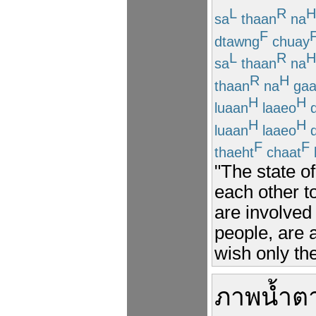
L
R
H
sa
thaan
na
F
dtawng
chuay
L
R
H
sa
thaan
na
R
H
thaan
na
gaa
H
H
luaan
laaeo
d
H
H
luaan
laaeo
d
F
F
thaeht
chaat
"The state o
each other t
are involved 
people, are 
wish only the
ภาพ
น้ำต