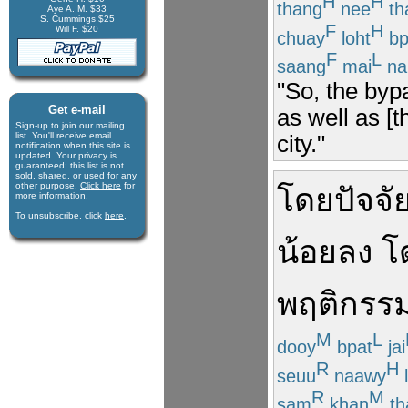
H
H
thang
nee
th
Aye A. M. $33
S. Cummings $25
F
H
Will F. $20
chuay
loht
bp
F
L
saang
mai
na
"So, the byp
Get e-mail
as well as [t
Sign-up to join our mail­ing
list. You'll receive e­mail
city."
notification when this site is
updated. Your privacy is
guaran­teed; this list is not
sold, shared, or used for any
other purpose.
Click here
for
โดย
ปัจจั
more infor­mation.
To unsubscribe, click
here
.
น้อยลง
โ
พฤติกรร
M
L
dooy
bpat
jai
R
H
seuu
naawy
R
M
sam
khan
th