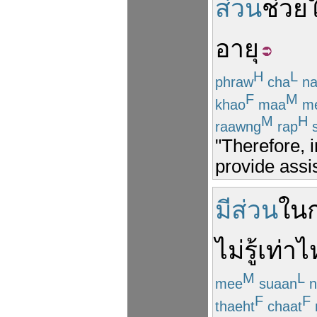
ส่วน
ช่วย
อายุ
H
L
phraw
cha
na
F
M
khao
maa
m
M
H
raawng
rap
s
"Therefore, i
provide assi
มีส่วน
ใน
ไม่รู้
เท่าไ
M
L
mee
suaan
n
F
F
thaeht
chaat