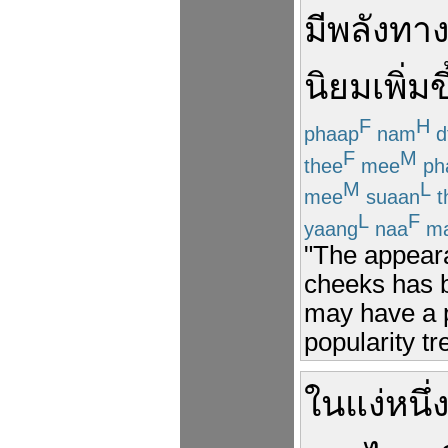
มี
พลัง
ทาง
นิยม
เพิ่มข
F
H
phaap
nam
d
F
M
thee
mee
ph
M
L
mee
suaan
t
L
F
yaang
naa
m
"The appeara
cheeks has b
may have a pa
popularity t
ใน
แง่
หนึ่