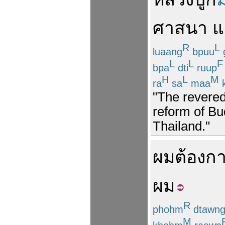
ศาสนา
แ
R
L
luaang
bpuu
L
L
F
bpa
dti
ruup
H
L
M
ra
sa
maa
"The revered
reform of B
Thailand."
ผม
ต้องก
ผม
R
phohm
dtawn
M