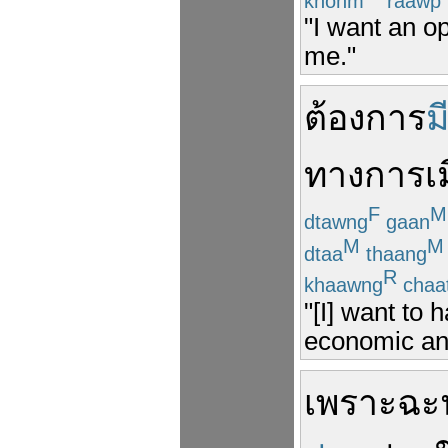
khohm
raawp
"I want an op
me."
ต้องการ
ม
ทางการเม
F
M
dtawng
gaan
M
M
dtaa
thaang
R
khaawng
chaa
"[I] want to 
economic and
เพราะฉะน