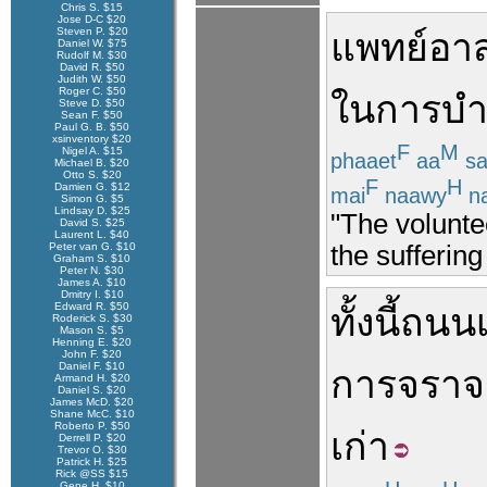
Chris S. $15
Jose D-C $20
Steven P. $20
แพทย์
อา
Daniel W. $75
Rudolf M. $30
David R. $50
Judith W. $50
Roger C. $50
ใน
การ
บำ
Steve D. $50
Sean F. $50
Paul G. B. $50
xsinventory $20
F
M
Nigel A. $15
phaaet
aa
sa
Michael B. $20
Otto S. $20
F
H
Damien G. $12
mai
naawy
na
Simon G. $5
Lindsay D. $25
"The voluntee
David S. $25
Laurent L. $40
Peter van G. $10
the suffering
Graham S. $10
Peter N. $30
James A. $10
Dmitry I. $10
Edward R. $50
ทั้งนี้
ถนนเล
Roderick S. $30
Mason S. $5
Henning E. $20
John F. $20
Daniel F. $10
การ
จราจ
Armand H. $20
Daniel S. $20
James McD. $20
Shane McC. $10
Roberto P. $50
เก่า
Derrell P. $20
Trevor O. $30
Patrick H. $25
Rick @SS $15
Gene H. $10