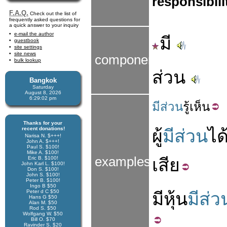
responsibili
F.A.Q.
Check out the list of
frequently asked questions for
a quick answer to your inquiry
e-mail the author
มี
guestbook
site settings
site news
components
bulk lookup
ส่วน
Bangkok
Saturday
August 8, 2026
6:29:03 pm
มีส่วน
รู้เห็น
Thanks for your
recent donations!
ผู้
มีส่วน
ได
Narisa N. $+++!
John A. $+++!
Paul S. $100!
Mike A. $100!
examples
Eric B. $100!
เสีย
John Karl L. $100!
Don S. $100!
John S. $100!
Peter B. $100!
Ingo B $50
Peter d C $50
มี
หุ้น
มีส่ว
Hans G $50
Alan M. $50
Rod S. $50
Wolfgang W. $50
Bill O. $70
Ravinder S. $20