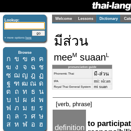
Welcome
Lessons
Dictionary
Cat
Lookup:
มีส่วน
» more options
here
Browse
mee
suaan
M
L
ก
ข
ฃ
ค
ฅ
ฆ
ง
จ
ฉ
ช
pronunciation guide
มี-ส่วน
ซ
ฌ
ญ
ฎ
ฏ
Phonemic Thai
miː sùːan
ฐ
ฑ
ฒ
ณ
ด
IPA
mi suan
Royal Thai General System
ต
ถ
ท
ธ
น
บ
ป
ผ
ฝ
พ
[verb, phrase]
ฟ
ภ
ม
ย
ร
ฤ
ล
ว
ศ
ษ
to participa
ส
ห
ฬ
อ
ฮ
definition