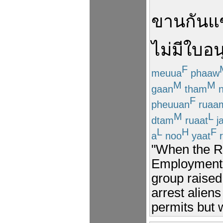
ขาน
กัน
แ
ไม่มี
ใบอน
F
meuua
phaaw
M
M
gaan
tham
n
F
pheuuan
ruaa
M
L
dtam
ruaat
j
L
H
F
a
noo
yaat
r
"When the Ro
Employment 
group raised
arrest alien
permits but 