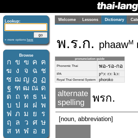
Welcome
Lessons
Dictionary
Cat
Lookup:
พ.ร.ก.
» more options
here
phaaw
M
Browse
pronunciation guide
ก
ข
ฃ
ค
ฅ
พอ-รอ-กอ
Phonemic Thai
ฆ
ง
จ
ฉ
ช
pʰɔː rɔː kɔː
IPA
ซ
ฌ
ญ
ฎ
ฏ
phoroko
Royal Thai General System
ฐ
ฑ
ฒ
ณ
ด
alternate
พรก.
ต
ถ
ท
ธ
น
spelling
บ
ป
ผ
ฝ
พ
ฟ
ภ
ม
ย
ร
[noun, abbreviation]
ฤ
ล
ว
ศ
ษ
ส
ห
ฬ
อ
ฮ