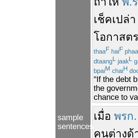
ถ้า
ให้
พ.ร
เช็คเปล่า
โอกาส
ต
F
F
thaa
hai
pha
L
L
dtaang
jaak
g
M
H
bpai
chai
do
"If the debt b
the governme
chance to val
เมื่อ
พรก.
sample
sentences
คนต่างด้