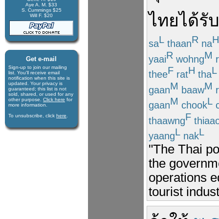
Aye A. M. $33
S. Cummings $25
ไทย
ได้รั
Will F. $20
L
R
H
sa
thaan
na
R
M
yaai
wohng
r
Get e-mail
Sign-up to join our mail­ing
F
H
L
thee
rat
tha
list. You'll receive e­mail
notification when this site is
M
M
updated. Your privacy is
gaan
baaw
r
guaran­teed; this list is not
sold, shared, or used for any
M
L
other purpose.
Click here
for
gaan
chook
c
more infor­mation.
F
To unsubscribe, click
here
.
thaawng
thiaa
L
L
yaang
nak
"The Thai pol
the governm
operations ed
tourist indust