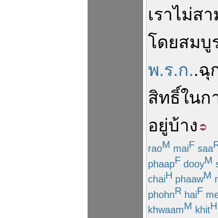
เรา
ไม่สา
โดย
สมบู
พ.ร.ก.
.
ฉุ
สิทธิ์
ใน
ก
อยู่
บ้าง
M
F
rao
mai
saa
F
M
phaap
dooy
H
M
chai
phaaw
r
R
F
phohn
hai
me
M
H
khwaam
khit