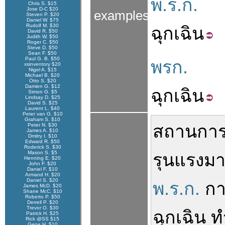
พ.ร.ก.
Chris S. $15
Jose D-C $20
examples
Steven P. $20
Daniel W. $75
Rudolf M. $30
ฉุกเฉิน
David R. $50
Judith W. $50
Roger C. $50
Steve D. $50
Sean F. $50
Paul G. B. $50
พรก.
xsinventory $20
Nigel A. $15
Michael B. $20
Otto S. $20
Damien G. $12
ฉุกเฉิน
Simon G. $5
Lindsay D. $25
David S. $25
Laurent L. $40
Peter van G. $10
Graham S. $10
สถานการ
Peter N. $30
James A. $10
Dmitry I. $10
Edward R. $50
Roderick S. $30
Mason S. $5
รุนแรง
มา
Henning E. $20
John F. $20
Daniel F. $10
Armand H. $20
Daniel S. $20
พ.ร.ก.
ก
James McD. $20
Shane McC. $10
Roberto P. $50
Derrell P. $20
Trevor O. $30
ฉุกเฉิน
ท
Patrick H. $25
Rick @SS $15
Gene H. $10