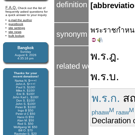
definition
[abbreviati
F.A.Q.
Check out the list of
frequently asked questions for
a quick answer to your inquiry
e-mail the author
guestbook
พระราช
กำหน
site settings
synonym
site news
bulk lookup
Bangkok
Sunday
พ.ร.ฎ.
August 9, 2026
4:35:17 pm
related words
พ.ร.บ.
Thanks for your
recent donations!
Narisa N. $+++!
John A. $+++!
Paul S. $100!
Mike A. $100!
Eric B. $100!
พ.ร.ก.
สถ
John Karl L. $100!
Don S. $100!
John S. $100!
Peter B. $100!
M
M
Ingo B $50
phaaw
raaw
Peter d C $50
Hans G $50
Declaration 
Alan M. $50
Rod S. $50
Wolfgang W. $50
Bill O. $70
Ravinder S. $20