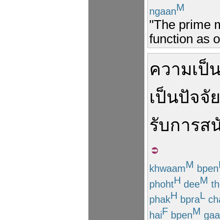
M
ngaan
"The prime mi
function as of
ความ
เป็
เป็น
ปัจจั
รับ
การ
สน
M
khwaam
bpen
H
M
phoht
dee
th
H
L
phak
bpra
ch
F
M
hai
bpen
gaa