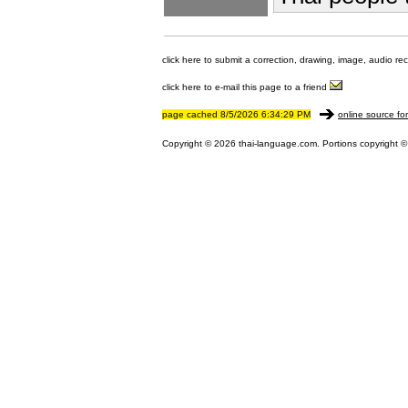
click here to submit a correction, drawing, image, audio re
click here to e-mail this page to a friend
page cached 8/5/2026 6:34:29 PM
online source fo
Copyright © 2026 thai-language.com. Portions copyright © 