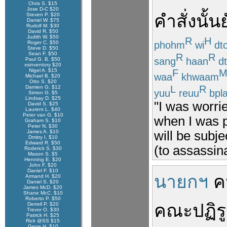
Chris S. $15
Jose D-C $20
คำสั่ง
นั้น
ย
Steven P. $20
Daniel W. $75
Rudolf M. $30
David R. $50
Judith W. $50
R
H
phohm
wi
dt
Roger C. $50
Steve D. $50
Sean F. $50
R
R
sang
haan
d
Paul G. B. $50
xsinventory $20
Nigel A. $15
F
waa
khwaam
Michael B. $20
Otto S. $20
L
R
Damien G. $12
yuu
reuu
bpl
Simon G. $5
Lindsay D. $25
"I was worri
David S. $25
Laurent L. $40
Peter van G. $10
when I was pr
Graham S. $10
Peter N. $30
James A. $10
will be subje
Dmitry I. $10
Edward R. $50
(to assassina
Roderick S. $30
Mason S. $5
Henning E. $20
John F. $20
Daniel F. $10
นายกฯ
ค
Armand H. $20
Daniel S. $20
James McD. $20
Shane McC. $10
Roberto P. $50
คณะปฏิร
Derrell P. $20
Trevor O. $30
Patrick H. $25
Rick @SS $15
Gene H. $10