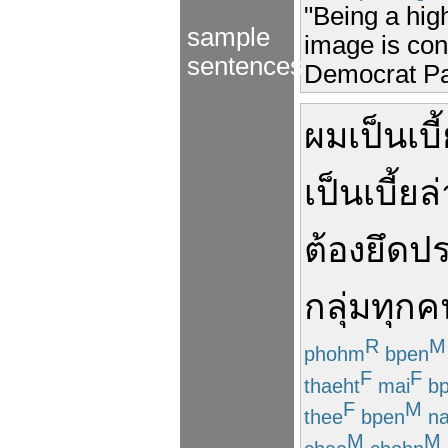
"Being a hig
sample
image is con
sentences
Democrat Par
ผม
เป็น
เบี
เป็น
เบี้ยล
ต้อง
ยึด
ปร
กลุ่ม
ทุกค
R
M
phohm
bpen
F
F
thaeht
mai
bp
F
M
thee
bpen
na
M
M