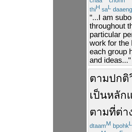
chaa
chohn
H
L
thi
sa
daaen
"...I am subo
throughout t
particular pe
work for the
each group h
and ideas..."
ตามปกติ
เป็น
หลักแ
ตาม
ที่
ต่า
M
L
dtaam
bpohk