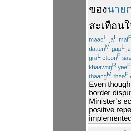
ของ
นาย
สะเทือน
ใ
H
L
maae
ja
mai
M
L
daaen
gap
je
L
F
gra
dtoon
sae
R
F
khaawng
yee
M
F
thaang
thee
Even though 
border dispu
Minister’s e
positive rep
implemented