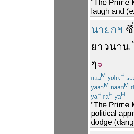
"The Prime M
laugh and (e
นายกฯ
ซึ
ยาวนาน
ๆ
M
H
naa
yohk
se
M
M
yaao
naan
d
H
H
H
ya
ra
ya
"The Prime M
political ap
dodge (dange