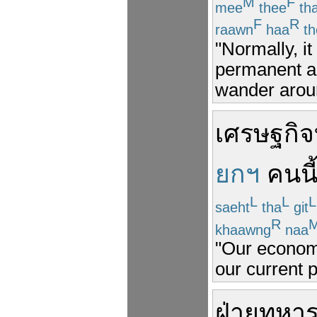
M
F
mee
thee
th
F
R
raawn
haa
th
"Normally, it
permanent an
wander aroun
เศรษฐกิจ
ยกฯ
คนนี
L
L
L
saeht
tha
git
R
khaawng
naa
"Our economy
our current p
ฝ่าย
ทหา