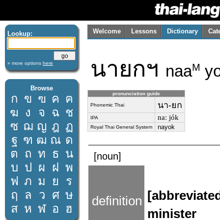
Welcome
Lessons
Dictionary
Cat
Lookup:
นายกฯ
» more options
here
naa
yo
M
Browse
pronunciation guide
ก
ข
ฃ
ค
ฅ
นา-ยก
Phonemic Thai
ฆ
ง
จ
ฉ
ช
naː jók
IPA
ซ
ฌ
ญ
ฎ
ฏ
nayok
Royal Thai General System
ฐ
ฑ
ฒ
ณ
ด
ต
ถ
ท
ธ
น
[noun]
บ
ป
ผ
ฝ
พ
ฟ
ภ
ม
ย
ร
ฤ
ล
ว
ศ
ษ
[abbreviate
definition
ส
ห
ฬ
อ
ฮ
minister