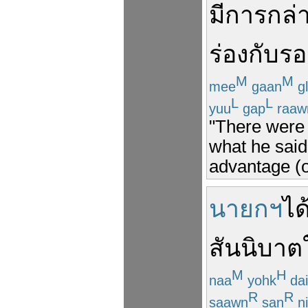
มี
การ
กล่
ร่องกับร
M
M
mee
gaan
g
L
L
yuu
gap
raaw
"There were a
what he said
advantage (o
นายกฯ
ได
สันนิบาต
M
H
naa
yohk
dai
R
R
saawn
san
ni