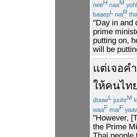
H
M
nee
naa
yoh
L
R
baaep
nai
th
"Day in and 
prime minist
putting on, 
will be putt
แต่
เจอ
คำ
ให้
คนไท
L
M
dtaae
juuhr
k
F
F
waa
mai
yaa
"However, [T
the Prime Min
Thai people 