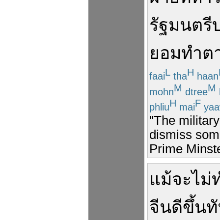
รัฐมนตรี
ยอม
ทำต
L
H
faai
tha
haan
M
M
mohn
dtree
H
F
phliu
mai
ya
"The militar
dismiss some
Prime Minste
แม้จะ
ไม่
ท
จีน
ดีขึ้น
ท