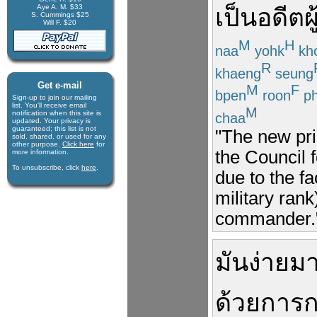
Aye A. M. $33
เป็น
อดีต
ผู
S. Cummings $25
Will F. $20
M
H
naa
yohk
kh
R
khaeng
seung
Get e-mail
M
F
bpen
roon
ph
Sign-up to join our mail­ing
list. You'll receive e­mail
M
notification when this site is
chaa
updated. Your privacy is
guaran­teed; this list is not
"The new pr
sold, shared, or used for any
other purpose.
Click here
for
the Council 
more infor­mation.
To unsubscribe, click
here
.
due to the fa
military rank
commander.
มัน
ง่าย
ม
ด้วย
การ