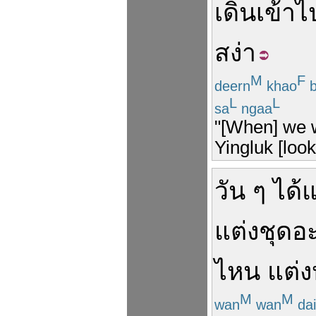
เดิน
เข้าไ
สง่า
M
F
deern
khao
b
L
L
sa
ngaa
"[When] we w
Yingluk [look
วัน ๆ
ได้แ
แต่ง
ชุด
อ
ไหน
แต่ง
M
M
wan
wan
dai