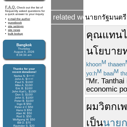
F.A.Q.
Check out the list of
frequently asked questions for
a quick answer to your inquiry
related word
นายก
รัฐมนตรี
e-mail the author
guestbook
site settings
site news
คุณ
แทน
bulk lookup
Bangkok
นโยบายท
Thursday
August 6, 2026
8:34:35 am
M
khoon
thaaen
Thanks for your
M
M
yo:h
baai
th
recent donations!
Narisa N. $+++!
"Mr. Tanthai 
John A. $+++!
Paul S. $100!
Mike A. $100!
economic pol
Eric B. $100!
John Karl L. $100!
Don S. $100!
John S. $100!
Peter B. $100!
ผม
วิตก
เพ
Ingo B $50
Peter d C $50
Hans G $50
Alan M. $50
Rod S. $50
เป็น
นาย
Wolfgang W. $50
Bill O. $70
Ravinder S. $20