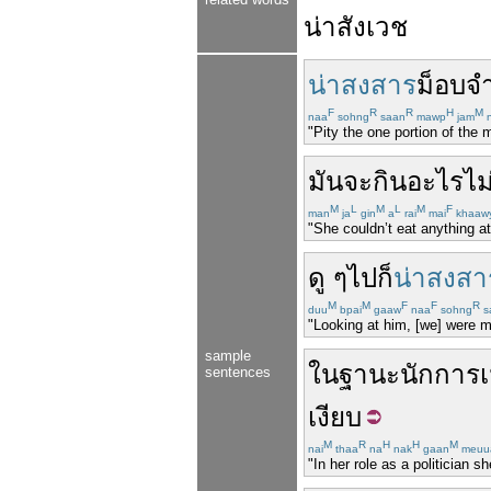
น่าสังเวช
น่าสงสาร
ม็อบ
จ
F
R
R
H
M
naa
sohng
saan
mawp
jam
n
"Pity the one portion of the
มันจะ
กิน
อะไร
ไม
M
L
M
L
M
F
man
ja
gin
a
rai
mai
khaaw
"She couldn’t eat anything at a
ดู
ๆ
ไป
ก็
น่าสงสา
M
M
F
F
R
duu
bpai
gaaw
naa
sohng
s
"Looking at him, [we] were m
sample
ในฐานะ
นักการเ
sentences
เงียบ
M
R
H
H
M
nai
thaa
na
nak
gaan
meuu
"In her role as a politician 