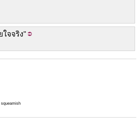
ียใจ
จริง
"
d; squeamish