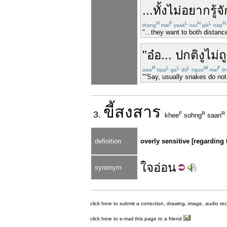
...
ทั้ง
ไม่
อยาก
รู้จ
H
F
L
H
L
H
thang
mai
yaak
ruu
jak
nap
"...they want to both distan
"
อ๋อ
...
ปกติ
งู
ไม่
ถ
R
L
L
L
M
F
aaw
bpa
ga
dti
nguu
mai
th
"“Say, usually snakes do not to
ขี้
สงสาร
3.
F
R
R
khee
sohng
saan
definition
overly sensitive [regarding 
ใจ
อ่อน
synonym
click here to submit a correction, drawing, image, audio re
click here to e-mail this page to a friend