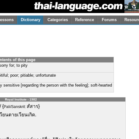
essons
Dictionary
Categories
Reference
Forums
Resour
ntents of this page
sorry for; to pity
pitiful; poor; pitiable; unfortunate
y sensitive [regarding the person with the feeling]; soft-hearted
Royal Institute - 1982
 {
สํสาร}
Pali/Sanskrit:
วียนตายเวียนเกิด.