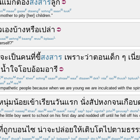
น
แม่
ก็
ต้อง
สงสาร
ลูก
M
F
F
F
R
R
F
en
maae
gaaw
dtawng
sohng
saan
luuk
 mother to pity [her] children."
วเอง
บ้าง
หรือเปล่า
M
M
F
R
L
uaa
aehng
baang
reuu
bplaao
erself?"
จะ
เป็น
คน
ที่
ขี้
สงสาร
เพราะว่า
ตอน
เด็ก
ๆ
เนี่ย
ีน้ำใจ
โอบอ้อมอารี
M
M
F
F
R
R
H
F
M
L
F
M
L
L
n
khohn
thee
khee
sohng
saan
phraw
waa
dtaawn
dek
niia
rao
thuuk
bpluuk
F
M
M
wm
aa
ree
ympathetic people because when we are young we are inculcated with the spirit
หนุ่ม
น้อย
เข้า
เรียน
วัน
แรก
นั่ง
สัปหงก
จน
เกือบ
R
L
H
F
M
M
F
F
L
L
L
M
L
L
n
noom
naawy
khao
riian
wan
raaek
nang
sap
bpa
ngohk
john
geuuap
dtohk
e little boy went to school on his first day and nodded off until he fell off his 
ี่
ถูก
บอนไซ
น่าจะ
ปล่อยให้
เติบโต
ไป
ตามธรร
H
F
L
M
M
F
L
L
F
L
M
M
M
M
thee
thuuk
baawn
sai
naa
ja
bplaawy
hai
dteerp
dto:h
bpai
dtaam
tham
ma