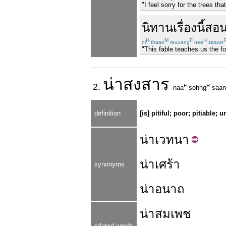
"I feel sorry for the trees th
นิทานเรื่องนี้สอนใ
H
M
F
H
ni
thaan
reuuang
nee
saawn
"This fable teaches us the fo
น่า
สงสาร
2.
F
R
naa
sohng
saan
definition
[is] pitiful; poor; pitiable; 
น่า
เวทนา
น่าเศร้า
synonyms
น่าอนาถ
น่าสมเพช
related words