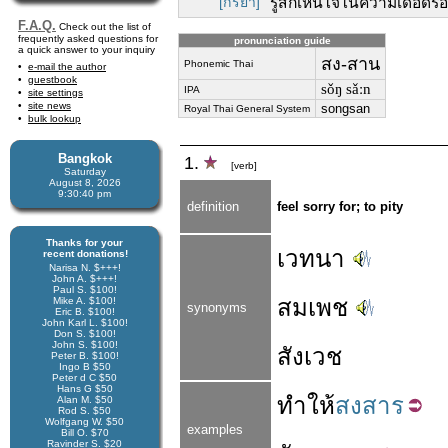
[กริยา]
รู้สึกเห็นใจในความเดือดร้อ
F.A.Q.
Check out the list of
frequently asked questions for
pronunciation guide
a quick answer to your inquiry
สง-สาน
Phonemic Thai
e-mail the author
guestbook
sǒŋ sǎːn
IPA
site settings
site news
songsan
Royal Thai General System
bulk lookup
Bangkok
1.
[verb]
Saturday
August 8, 2026
9:30:41 pm
definition
feel sorry for; to pity
Thanks for your
เวทนา
recent donations!
Narisa N. $+++!
John A. $+++!
Paul S. $100!
สมเพช
Mike A. $100!
synonyms
Eric B. $100!
John Karl L. $100!
Don S. $100!
John S. $100!
สังเวช
Peter B. $100!
Ingo B $50
Peter d C $50
Hans G $50
ทำให้
สงสาร
Alan M. $50
Rod S. $50
Wolfgang W. $50
examples
Bill O. $70
Ravinder S. $20