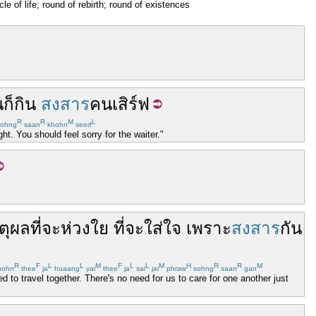
cle of life; round of rebirth; round of existences
น
ก็
กิน
สงสาร
คน
เสิร์ฟ
R
R
M
L
ohng
saan
khohn
seerf
ht. You should feel sorry for the waiter."
หตุผล
ที่
จะ
ห่วงใย
ที่
จะ
ใส่ใจ
เพราะ
สงสาร
กัน
R
F
L
L
M
F
L
L
M
H
R
R
M
hohn
thee
ja
huaang
yai
thee
ja
sai
jai
phraw
sohng
saan
gan
d to travel together. There's no need for us to care for one another just