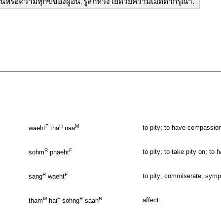
นหรือความทุกข์ของผู้อื่น
รู้สึกห่วงใยด้วยความเมตตากรุณา.
,
F
H
M
to pity; to have compassion
waeht
tha
naa
R
F
to pity; to take pity on; to
sohm
phaeht
R
F
to pity; commiserate; sym
sang
waeht
M
F
R
R
affect
tham
hai
sohng
saan