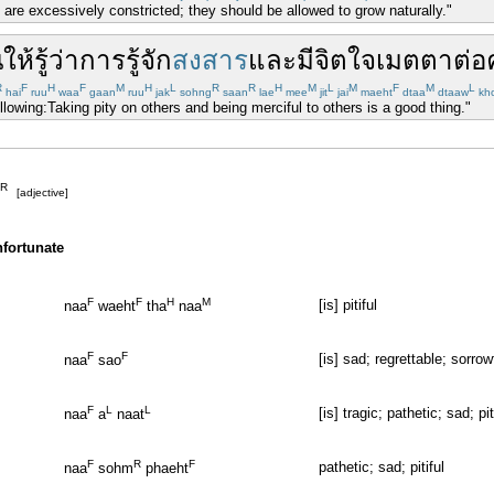
at are excessively constricted; they should be allowed to grow naturally."
ห้รู้ว่า
การ
รู้จัก
สงสาร
และ
มี
จิตใจ
เมตตา
ต่อ
R
F
H
F
M
H
L
R
R
H
M
L
M
F
M
L
hai
ruu
waa
gaan
ruu
jak
sohng
saan
lae
mee
jit
jai
maeht
dtaa
dtaaw
kh
llowing:Taking pity on others and being merciful to others is a good thing."
R
[adjective]
unfortunate
F
F
H
M
[is] pitiful
naa
waeht
tha
naa
F
F
[is] sad; regrettable; sorro
naa
sao
F
L
L
[is] tragic; pathetic; sad; pi
naa
a
naat
F
R
F
pathetic; sad; pitiful
naa
sohm
phaeht