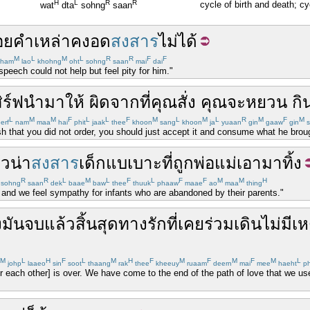
H
L
R
R
cycle of birth and death; cy
wat
dta
sohng
saan
้อยคำ
เหล่า
คง
อด
สงสาร
ไม่
ได้
M
L
M
L
R
R
F
F
ham
lao
khohng
oht
sohng
saan
mai
dai
peech could not help but feel pity for him."
ิร์ฟ
นำ
มา
ให้
ผิด
จาก
ที่
คุณ
สั่ง
คุณ
จะ
หยวน
กิ
L
M
M
F
L
L
F
M
L
M
L
R
M
F
M
erf
nam
maa
hai
phit
jaak
thee
khoon
sang
khoon
ja
yuaan
gin
gaaw
gin
s
ish that you did not order, you should just accept it and consume what he broug
้ว
น่า
สงสาร
เด็ก
แบเบาะ
ที่
ถูก
พ่อแม่
เอา
มา
ทิ้ง
R
R
L
M
L
F
L
F
F
M
M
H
sohng
saan
dek
baae
baw
thee
thuuk
phaaw
maae
ao
maa
thing
and we feel sympathy for infants who are abandoned by their parents."
ง
มัน
จบแล้ว
สิ้นสุด
ทาง
รัก
ที่
เคย
ร่วม
เดิน
ไม่มีเ
M
L
H
F
L
M
H
F
M
F
M
F
M
L
johp
laaeo
sin
soot
thaang
rak
thee
kheeuy
ruaam
deern
mai
mee
haeht
p
or each other] is over. We have come to the end of the path of love that we use