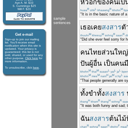
หัวอก
ของ
คน
เป็
Aye A. M. $33
S. Cummings $25
Will F. $20
R
L
R
M
huaa
ohk
khaawng
khohn
bp
"It is in the basic nature of a
sample
sentences
เธอ
เคย
สงสาร
ตั
Get e-mail
M
M
R
R
thuuhr
kheeuy
sohng
saan
dt
"Did she ever feel sorry for h
Sign-up to join our mail­ing
list. You'll receive e­mail
notification when this site is
updated. Your privacy is
คนไทย
ส่วนใหญ่
guaran­teed; this list is not
sold, shared, or used for any
other purpose.
Click here
for
ปัน
ผู้อื่น
เป็น
คน
ม
more infor­mation.
To unsubscribe, click
here
.
M
M
L
L
L
khohn
thai
suaan
yai
ja
bpe
M
M
H
M
L
khohn
mee
nam
jai
o:hp
aa
"Thai people generally are s
ทั้ง
ขำ
ทั้ง
สงสาร
H
R
H
R
thang
kham
thang
sohng
saa
"It was both funny and sad; th
ฉัน
สงสาร
ต้นไม้
ท
R
R
R
F
chan
sohng
saan
dtohn
maai