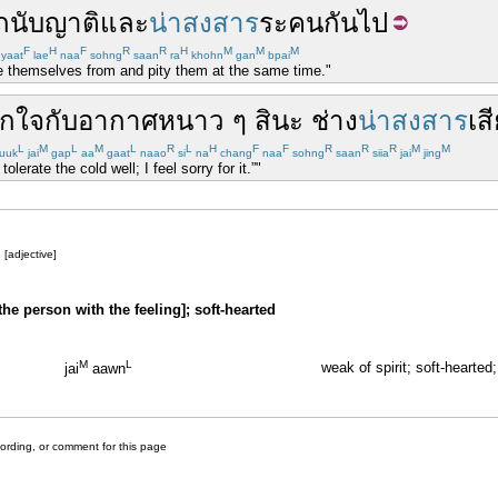
ัก
นับญาติ
และ
น่าสงสาร
ระคน
กัน
ไป
F
H
F
R
R
H
M
M
M
yaat
lae
naa
sohng
saan
ra
khohn
gan
bpai
ce themselves from and pity them at the same time."
ูกใจ
กับ
อากาศ
หนาว
ๆ
สิ
นะ
ช่าง
น่าสงสาร
เส
L
M
L
M
L
R
L
H
F
F
R
R
R
M
M
uuk
jai
gap
aa
gaat
naao
si
na
chang
naa
sohng
saan
siia
jai
jing
lerate the cold well; I feel sorry for it.”"
[adjective]
the person with the feeling]; soft-hearted
M
L
weak of spirit; soft-hearte
jai
aawn
cording, or comment for this page