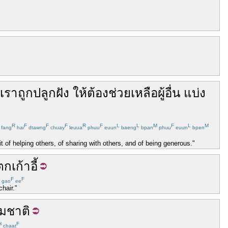
เรา
ถูก
ปลูกฝัง
ให้
ต้อง
ช่วยเหลือ
ผู้อื่น
แบ่ง
R
F
F
F
R
F
L
L
M
F
L
M
fang
hai
dtawng
chuay
leuua
phuu
euun
baeng
bpan
phuu
euun
bpen
 of helping others, of sharing with others, and of being generous."
ตก
เก้าอี้
F
F
gao
ee
chair."
มชาติ
H
F
chaat