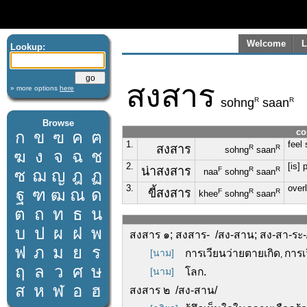
Welcome
L
Lookup:
สงสาร
» more options
here
R
R
sohng
saan
Browse
co
ก
ข
ฃ
ค
ฅ
1.
feel 
สงสาร
R
R
sohng
saan
ฆ
ง
จ
ฉ
ช
2.
[is] 
น่าสงสาร
F
R
R
ซ
ฌ
ญ
ฎ
ฏ
naa
sohng
saan
3.
overl
ฐ
ฑ
ฒ
ณ
ด
ขี้สงสาร
F
R
R
khee
sohng
saan
ต
ถ
ท
ธ
น
บ
ป
ผ
ฝ
พ
สงสาร ๑; สงสาร- /สง-สาน; สง-สา-ระ-/
ฟ
ภ
ม
ย
ร
[นาม]
การเวียนว่ายตายเกิด
การเ
,
ฤ
ล
ว
ศ
ษ
[นาม]
โลก.
ส
ห
ฬ
อ
ฮ
สงสาร ๒ /สง-สาน/