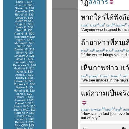
วัฏ
สงสาร
Chris S. $15
Jose D-C $20
Steven P. $20
Daniel W. $75
Rudolf M. $30
หาก
ใคร
ได้
ฟัง
ถ
David R. $50
Judith W. $50
Roger C. $50
L
M
F
M
F
haak
khrai
dai
fang
thaawy
k
Steve D. $50
"Anyone who listened to his s
Sean F. $50
Paul G. B. $50
xsinventory $20
Nigel A. $15
ถ้า
อาหาร
ที่
คนเส
Michael B. $20
Otto S. $20
Damien G. $12
F
M
R
F
M
thaa
aa
haan
thee
khohn
se
Simon G. $5
"If the waiter brings you a d
Lindsay D. $25
David S. $25
Laurent L. $40
Peter van G. $10
เห็น
ภาพ
ข่าว
แล
Graham S. $10
Peter N. $30
James A. $10
R
F
L
H
F
hen
phaap
khaao
laaeo
naa
Dmitry I. $10
"We see images in the news 
Edward R. $50
Roderick S. $30
Mason S. $5
Henning E. $20
แต่
ความเป็นจริ
John F. $20
Daniel F. $10
Armand H. $20
Daniel S. $20
James McD. $20
L
M
M
M
Shane McC. $10
dtaae
khwaam
bpen
jing
man
Roberto P. $50
"However, in fact [our love f
Derrell P. $20
out of pity."
Trevor O. $30
Patrick H. $25
Rick @SS $15
Gene H. $10