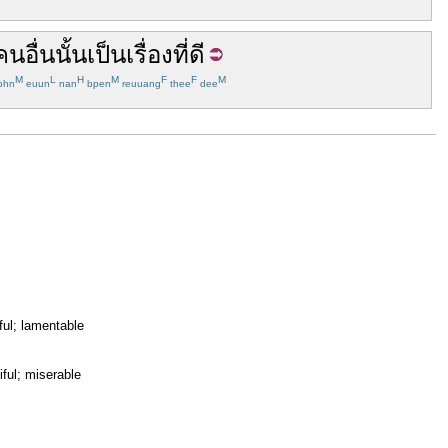
คนอื่น
นั้น
เป็นเรื่อง
ที่ดี
M
L
H
M
F
F
M
ohn
euun
nan
bpen
reuuang
thee
dee
wful; lamentable
tiful; miserable