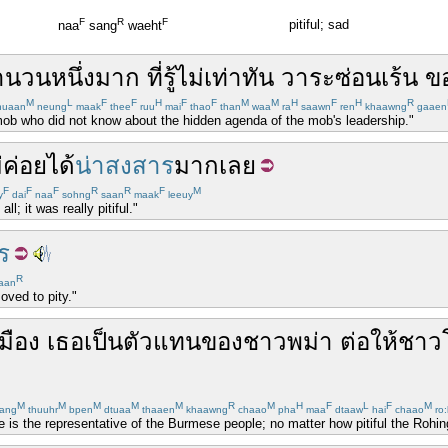
F
R
F
pitiful; sad
naa
sang
waeht
ำนวน
หนึ่ง
มาก
ที่
รู้ไม่เท่าทัน
วาระซ่อนเร้น
ข
M
L
F
F
H
F
F
M
M
H
F
H
R
uaan
neung
maak
thee
ruu
mai
thao
than
waa
ra
saawn
ren
khaawng
gaaen
 mob who did not know about the hidden agenda of the mob's leadership."
่ค่อยได้
น่าสงสาร
มากเลย
F
F
F
R
R
F
M
y
dai
naa
sohng
saan
maak
leeuy
ll; it was really pitiful."
ร
R
aan
oved to pity."
มือง
เธอ
เป็นตัวแทน
ของ
ชาว
พม่า
ต่อให้
ชาว
M
M
M
M
M
R
M
H
F
L
F
M
ang
thuuhr
bpen
dtuaa
thaaen
khaawng
chaao
pha
maa
dtaaw
hai
chaao
ro:
she is the representative of the Burmese people; no matter how pitiful the Roh