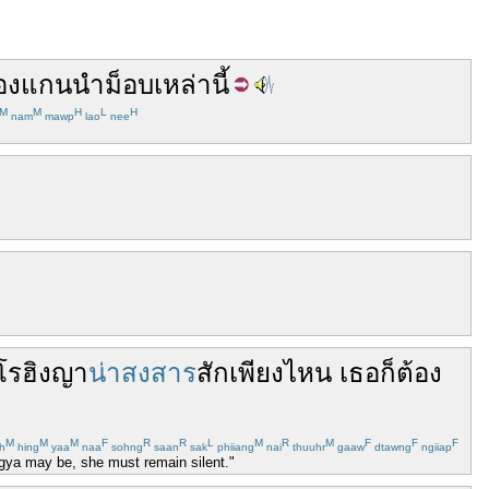
อง
แกนนำ
ม็อบ
เหล่า
นี้
M
M
H
L
H
nam
mawp
lao
nee
โรฮิงญา
น่าสงสาร
สัก
เพียง
ไหน
เธอ
ก็
ต้อง
M
M
M
F
R
R
L
M
R
M
F
F
F
h
hing
yaa
naa
sohng
saan
sak
phiiang
nai
thuuhr
gaaw
dtawng
ngiiap
ingya may be, she must remain silent."