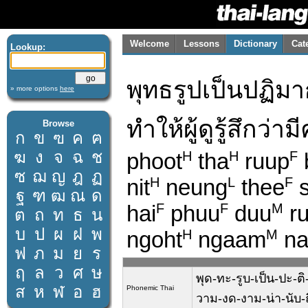
Welcome
Lessons
Dictionary
Cat
Lookup:
พุทธรูปเป็นปฏิมา
» more options
here
ทำให้ผู้ดูรู้สึกว
Browse
ก
ข
ฃ
ค
ฅ
ฆ
ง
จ
ฉ
ช
phoot
tha
ruup
H
H
F
ซ
ฌ
ญ
ฎ
ฏ
nit
neung
thee
s
H
L
F
ฐ
ฑ
ฒ
ณ
ด
hai
phuu
duu
r
F
F
M
ต
ถ
ท
ธ
น
บ
ป
ผ
ฝ
พ
ngoht
ngaam
na
H
M
ฟ
ภ
ม
ย
ร
ฤ
ล
ว
ศ
ษ
พุด-ทะ-รูบ-เป็น-ปะ-ติ-ม
ส
ห
ฬ
อ
ฮ
Phonemic Thai
วาม-งด-งาม-น่า-นับ-ถ