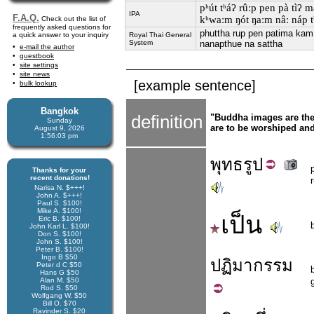
pʰút tʰáʔ rûːp pen pà tìʔ 
IPA
F.A.Q.
kʰwaːm ŋót ŋaːm nâː náp tʰɯ
Check out the list of
frequently asked questions for
phuttha rup pen patima kam
a quick answer to your inquiry
Royal Thai General
System
nanapthue na sattha
e-mail the author
guestbook
site settings
site news
[example sentence]
bulk lookup
Bangkok
definition
"Buddha images are the 
Sunday
are to be worshiped and 
August 9, 2026
1:56:03 pm
พุทธ
รูป
Thanks for your
recent donations!
Narisa N. $+++!
John A. $+++!
Paul S. $100!
Mike A. $100!
เป็น
Eric B. $100!
John Karl L. $100!
Don S. $100!
John S. $100!
Peter B. $100!
Ingo B $50
ปฏิมา
กรรม
Peter d C $50
Hans G $50
Alan M. $50
Rod S. $50
Wolfgang W. $50
Bill O. $70
Ravinder S. $20