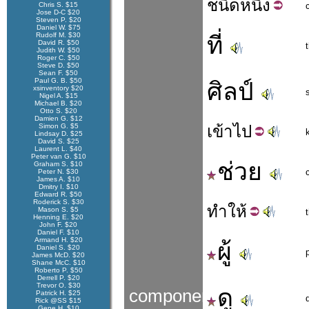
ชนิด
หนึ่ง
Chris S. $15
Jose D-C $20
Steven P. $20
Daniel W. $75
Rudolf M. $30
ที่
David R. $50
Judith W. $50
Roger C. $50
Steve D. $50
Sean F. $50
Paul G. B. $50
ศิลป์
xsinventory $20
Nigel A. $15
Michael B. $20
Otto S. $20
Damien G. $12
Simon G. $5
เข้า
ไป
Lindsay D. $25
David S. $25
Laurent L. $40
Peter van G. $10
ช่วย
Graham S. $10
Peter N. $30
James A. $10
Dmitry I. $10
Edward R. $50
Roderick S. $30
ทำ
ให้
Mason S. $5
Henning E. $20
John F. $20
Daniel F. $10
Armand H. $20
ผู้
Daniel S. $20
James McD. $20
Shane McC. $10
Roberto P. $50
Derrell P. $20
Trevor O. $30
ดู
components
Patrick H. $25
Rick @SS $15
Gene H. $10