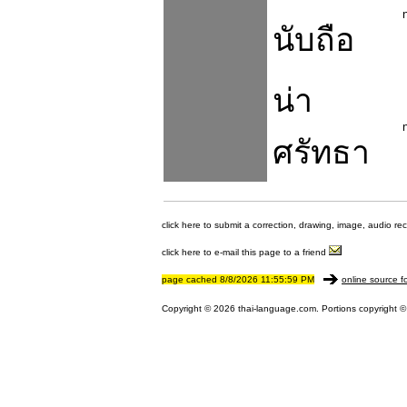
นับถือ
น่า
ศรัทธา
click here to submit a correction, drawing, image, audio re
click here to e-mail this page to a friend
page cached 8/8/2026 11:55:59 PM
online source f
Copyright © 2026 thai-language.com. Portions copyright © 