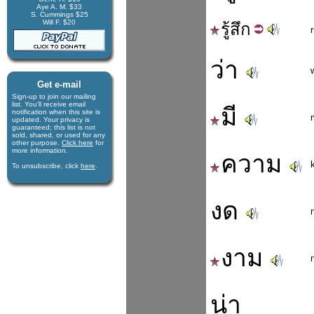
Aye A. M. $33
S. Cummings $25
Will F. $20
รู้
สึก
ว่า
Get e-mail
Sign-up to join our mail­ing
list. You'll receive e­mail
มี
notification when this site is
updated. Your privacy is
guaran­teed; this list is not
sold, shared, or used for any
other purpose.
Click here
for
more infor­mation.
ความ
To unsubscribe, click
here
.
งด
งาม
น่า