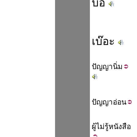
บื้อ
เบ๊อะ
ปัญญา
นิ่ม
ปัญญา
อ่อน
ผู้
ไม่
รู้หนังสือ