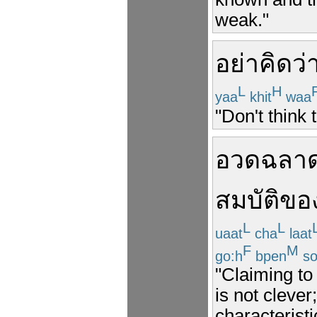
weak."
อย่า
คิดว่
L
H
yaa
khit
waa
"Don't think 
อวดฉลา
สมบัติ
ขอ
L
L
uaat
cha
laat
F
M
go:h
bpen
s
"Claiming to
is not clever
characterist