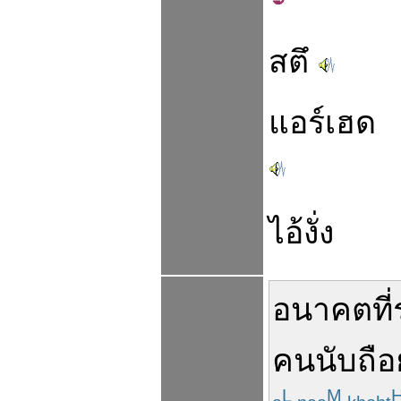
สตึ
แอร์เฮด
ไอ้งั่ง
อนาคต
ที่
คน
นับถือ
L
M