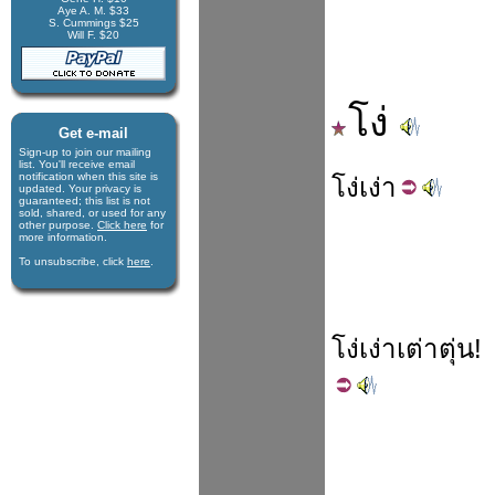
Aye A. M. $33
S. Cummings $25
Will F. $20
โง่
Get e-mail
Sign-up to join our mail­ing
list. You'll receive e­mail
notification when this site is
โง่
เง่า
updated. Your privacy is
guaran­teed; this list is not
sold, shared, or used for any
other purpose.
Click here
for
more infor­mation.
To unsubscribe, click
here
.
โง่เง่า
เต่า
ตุ่น
!