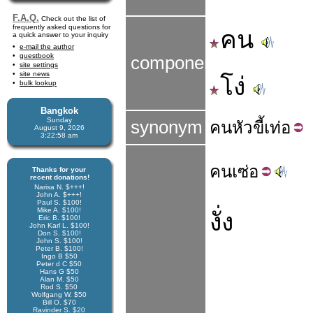
F.A.Q.
Check out the list of
frequently asked questions for
คน
a quick answer to your inquiry
e-mail the author
guestbook
components
site settings
site news
โง่
bulk lookup
Bangkok
Sunday
synonym
คน
หัว
ขี้เท่อ
August 9, 2026
3:22:59 am
คน
เซ่อ
Thanks for your
recent donations!
Narisa N. $+++!
John A. $+++!
Paul S. $100!
Mike A. $100!
งั่ง
Eric B. $100!
John Karl L. $100!
Don S. $100!
John S. $100!
Peter B. $100!
Ingo B $50
Peter d C $50
Hans G $50
Alan M. $50
Rod S. $50
Wolfgang W. $50
Bill O. $70
Ravinder S. $20