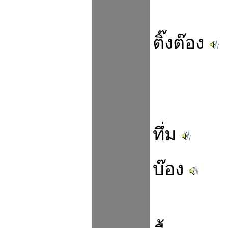
ติ๊งต๊อง
ทึ่ม
บ๊อง