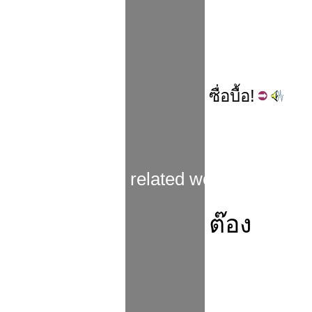
ซื่อ
บื้อ
!
related words
ต๊อง