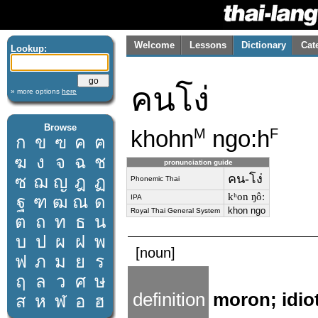
Welcome
Lessons
Dictionary
Cat
Lookup:
คนโง่
» more options
here
Browse
khohn
ngo:h
M
F
ก
ข
ฃ
ค
ฅ
ฆ
ง
จ
ฉ
ช
pronunciation guide
คน-โง่
ซ
ฌ
ญ
ฎ
ฏ
Phonemic Thai
kʰon ŋôː
ฐ
ฑ
ฒ
ณ
ด
IPA
khon ngo
Royal Thai General System
ต
ถ
ท
ธ
น
บ
ป
ผ
ฝ
พ
[noun]
ฟ
ภ
ม
ย
ร
ฤ
ล
ว
ศ
ษ
definition
moron; idio
ส
ห
ฬ
อ
ฮ