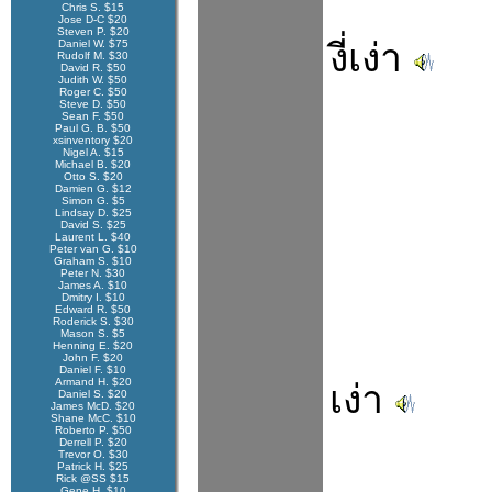
Chris S. $15
Jose D-C $20
Steven P. $20
งี่เง่า
Daniel W. $75
Rudolf M. $30
David R. $50
Judith W. $50
Roger C. $50
Steve D. $50
Sean F. $50
Paul G. B. $50
xsinventory $20
Nigel A. $15
Michael B. $20
Otto S. $20
Damien G. $12
Simon G. $5
Lindsay D. $25
David S. $25
Laurent L. $40
Peter van G. $10
Graham S. $10
Peter N. $30
James A. $10
Dmitry I. $10
Edward R. $50
Roderick S. $30
Mason S. $5
Henning E. $20
John F. $20
Daniel F. $10
Armand H. $20
เง่า
Daniel S. $20
James McD. $20
Shane McC. $10
Roberto P. $50
Derrell P. $20
Trevor O. $30
Patrick H. $25
Rick @SS $15
Gene H. $10