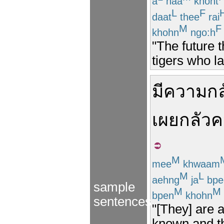
a
naa
khoht
L
F
daat
thee
rai
M
F
khohn
ngo:h
"The future t
tigers who la
มี
ความกล
เผย
กลัว
ค
M
mee
khwaam
M
L
aehng
ja
bpe
sample
M
M
bpen
khohn
sentences
"[They] are a
known and th