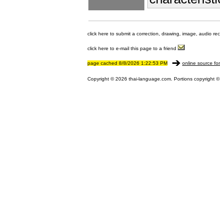
click here to submit a correction, drawing, image, audio re
click here to e-mail this page to a friend
page cached 8/8/2026 1:22:53 PM
online source fo
Copyright © 2026 thai-language.com. Portions copyright © 