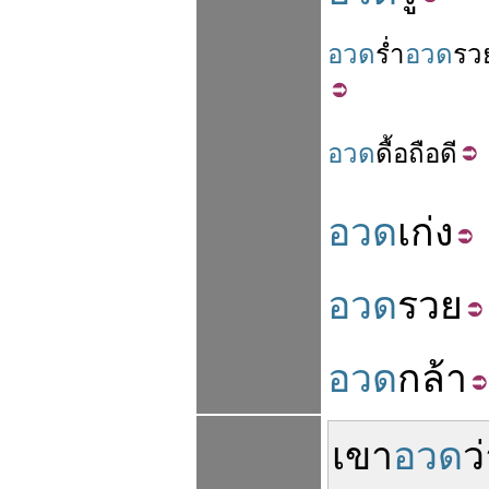
อวด
ร่ำ
อวด
รว
อวด
ดื้อ
ถือ
ดี
อวด
เก่ง
อวด
รวย
อวด
กล้า
เขา
อวด
ว