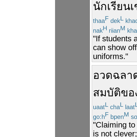
นักเรียน
เ
F
L
thaa
dek
kha
H
M
nak
riian
kha
"If students
can show off
uniforms."
อวดฉลา
สมบัติ
ขอ
L
L
uaat
cha
laat
F
M
go:h
bpen
s
"Claiming to
is not clever