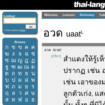
Welcome
Lessons
Dictionary
Cat
Lookup:
อวด
» more options
here
uaat
L
Browse
ก
ข
ฃ
ค
ฅ
อวด /อวด/
ฆ
ง
จ
ฉ
ช
[กริยา]
สำแดงให้รู้เ
ซ
ฌ
ญ
ฎ
ฏ
ฐ
ฑ
ฒ
ณ
ด
ปรากฏ เช่น
ต
ถ
ท
ธ
น
บ
ป
ผ
ฝ
พ
เช่น เอาของ
ฟ
ภ
ม
ย
ร
ลูกตัวเก่ง
แสด
ฤ
ล
ว
ศ
ษ
,
ส
ห
ฬ
อ
ฮ
นั้น ทั้งๆ ที่ม