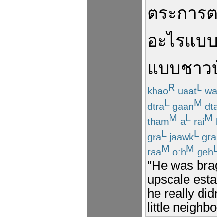
ตระการ
อะไรแบบน
แบบ
ชาวบ
R
L
khao
uaat
wa
L
M
dtra
gaan
dt
M
L
M
tham
a
rai
L
L
gra
jaawk
gra
M
M
raa
o:h
geh
"He was brag
upscale esta
he really didn
little neigh