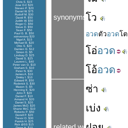
Chris S. $15
Jose D-C $20
Steven P. $20
Daniel W. $75
โว
Rudolf M. $30
synonyms
David R. $50
Judith W. $50
Roger C. $50
Steve D. $50
Sean F. $50
อวด
ตัว
อวด
โต
Paul G. B. $50
xsinventory $20
Nigel A. $15
Michael B. $20
Otto S. $20
โอ่
อวด
Damien G. $12
Simon G. $5
Lindsay D. $25
David S. $25
Laurent L. $40
Peter van G. $10
โอ้
อวด
Graham S. $10
Peter N. $30
James A. $10
Dmitry I. $10
Edward R. $50
Roderick S. $30
ซ่า
Mason S. $5
Henning E. $20
John F. $20
Daniel F. $10
Armand H. $20
Daniel S. $20
เบ่ง
James McD. $20
Shane McC. $10
Roberto P. $50
Derrell P. $20
Trevor O. $30
Patrick H. $25
ฝอย
Rick @SS $15
related words
Gene H. $10