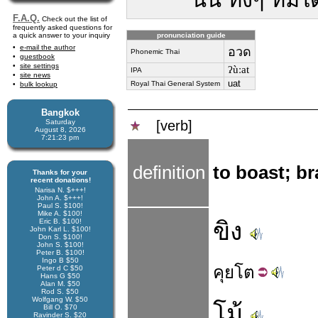
F.A.Q.
Check out the list of
frequently asked questions for
a quick answer to your inquiry
pronunciation guide
e-mail the author
อวด
Phonemic Thai
guestbook
site settings
ʔùːat
IPA
site news
uat
Royal Thai General System
bulk lookup
Bangkok
Saturday
[verb]
August 8, 2026
7:21:23 pm
definition
to boast; br
Thanks for your
recent donations!
Narisa N. $+++!
John A. $+++!
Paul S. $100!
Mike A. $100!
Eric B. $100!
ขิง
John Karl L. $100!
Don S. $100!
John S. $100!
Peter B. $100!
Ingo B $50
คุย
โต
Peter d C $50
Hans G $50
Alan M. $50
Rod S. $50
Wolfgang W. $50
โม้
Bill O. $70
Ravinder S. $20