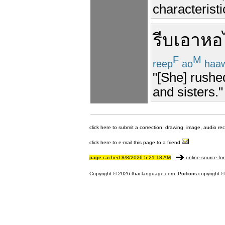
characterist
รีบ
เอา
หอ
F
M
reep
ao
haa
"[She] rushe
and sisters."
click here to submit a correction, drawing, image, audio re
click here to e-mail this page to a friend
page cached 8/8/2026 5:21:18 AM
online source for
Copyright © 2026 thai-language.com. Portions copyright © 