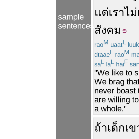
แต่
เรา
ไม
sample
sentences
สังคม
M
L
rao
uaat
luuk
L
M
dtaae
rao
ma
L
L
F
sa
la
hai
sa
"We like to s
We brag that
never boast 
are willing t
a whole."
ถ้า
เด็ก
เข