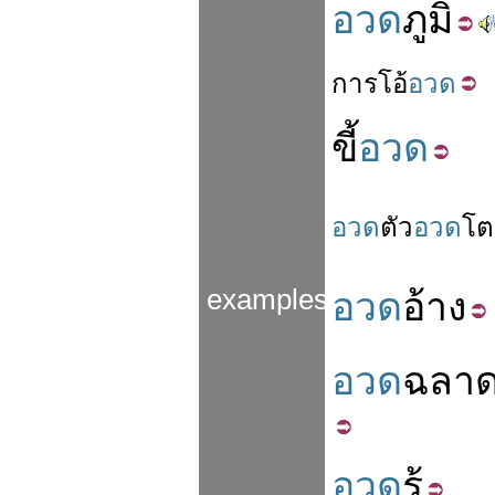
อวด
ภูมิ
การ
โอ้
อวด
ขี้
อวด
อวด
ตัว
อวด
โต
examples
อวด
อ้าง
อวด
ฉลา
อวด
รู้