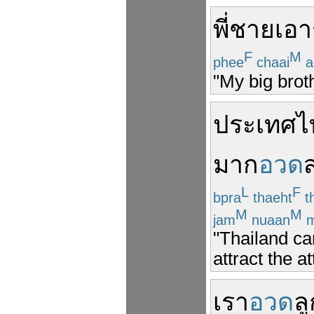
พี่ชาย
เอา
F
M
phee
chaai
a
"My big broth
ประเทศไ
มาก
อวด
L
F
bpra
thaeht
th
M
M
jam
nuaan
m
"Thailand ca
attract the a
เรา
อวด
ล