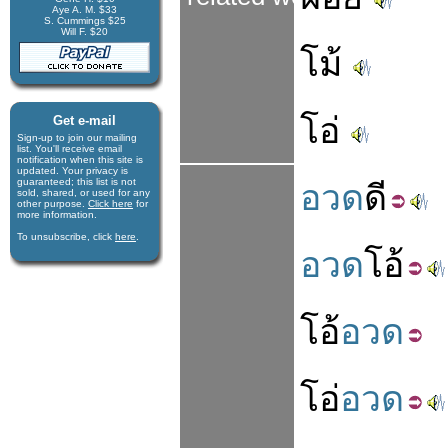
Aye A. M. $33
S. Cummings $25
Will F. $20
โม้
โอ่
Get e-mail
Sign-up to join our mail­ing
list. You'll receive e­mail
notification when this site is
updated. Your privacy is
guaran­teed; this list is not
อวด
ดี
sold, shared, or used for any
other purpose.
Click here
for
more infor­mation.
To unsubscribe, click
here
.
อวด
โอ้
โอ้
อวด
โอ่
อวด