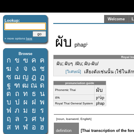
Welcome
L
Lookup:
ผับ
» more options
here
L
phap
Browse
Royal Ins
ก
ข
ฃ
ค
ฅ
ผับ; ผับๆ /ผับ; ผับ-ผับ/
ฆ
ง
จ
ฉ
ช
[วิเศษณ์]
เสียงดังเช่นนั้น
ใช้ในลัก
(
ซ
ฌ
ญ
ฎ
ฏ
ฐ
ฑ
ฒ
ณ
ด
pronunciation guide
ผับ
Phonemic Thai
ต
ถ
ท
ธ
น
pʰàp
IPA
บ
ป
ผ
ฝ
พ
phap
Royal Thai General System
ฟ
ภ
ม
ย
ร
ฤ
ล
ว
ศ
ษ
[noun, loanword, English]
ส
ห
ฬ
อ
ฮ
definition
[Thai transcription of the f