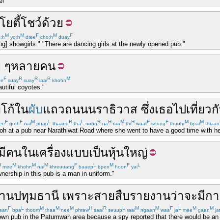
e!"
โยตี้
โชว์
ด้วย
M
M
F
M
F
:h
yo:h
dtee
cho:h
duay
g] showgirls." "There are dancing girls at the newly opened pub."
 ๆ
หลายคน
F
R
R
R
M
ee
suay
suay
laai
khohn
autiful coyotes."
่
โก้
ใน
ผับ
แถว
ถนน
นราธิวาส
ซึ่ง
เธอ
ไปเที่ยว
ก
F
F
M
L
R
L
R
H
M
H
F
F
M
M
ee
go:h
nai
phap
thaaeo
tha
nohn
na
raa
thi
waat
seung
thuuhr
bpai
thiaao
h at a pub near Narathiwat Road where she went to have a good time with her
มี
คนในเครื่องแบบ
เป็น
หุ้น
ใหญ่
H
M
M
M
F
L
M
F
L
mee
khohn
nai
khreuuang
baaep
bpen
hoon
yai
nership in this pub is a man in uniform."
่าน
ปทุมธานี
เพราะ
สายสืบ
รายงาน
ว่า
จะ
มี
กา
F
L
M
M
M
H
R
L
M
M
F
L
M
M
aan
bpa
thoom
thaa
nee
phraw
saai
seuup
raai
ngaan
waa
ja
mee
gaan
ja
own pub in the Patumwan area because a spy reported that there would be an 