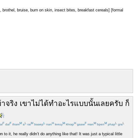
, brothel, bruise, burn on skin, insect bites, breakfast cereals] [formal
้าจริง
เขา
ไม่ได้
ทำ
อะไรแบบนั้น
เลย
ครับ
ก็
F
F
M
L
M
L
H
M
H
F
M
M
L
L
ai
dai
tham
a
rai
baaep
nan
leeuy
khrap
gaaw
man
bpen
phap
gra
t, he really didn’t do anything like that! It was just a typical little