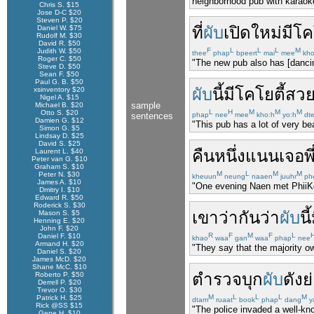
neighborhood pub with karaok
Chris S. $15
Jose D-C $20
Steven P. $20
ที่
ผับ
เปิด
ใหม่
มี
โค
Daniel W. $75
Rudolf M. $30
David R. $50
F
L
L
L
M
Judith W. $50
thee
phap
bpeert
mai
mee
kho
Roger C. $50
"The new pub also has [dancin
Steve D. $50
Sean F. $50
Paul G. B. $50
ผับ
นี้
มี
โคโยตี้
สวย
xsinventory $20
Nigel A. $15
sample
Michael B. $20
L
H
M
M
M
Otto S. $20
sentences
phap
nee
mee
kho:h
yo:h
dt
Damien G. $12
"This pub has a lot of very be
Simon G. $5
Lindsay D. $25
David S. $25
คืน
หนึ่ง
แนน
เจอ
พี
Laurent L. $40
Peter van G. $10
Graham S. $10
M
L
M
M
Peter N. $30
kheuun
neung
naaen
juuhr
ph
James A. $10
"One evening Naen met PhiiKo
Dmitry I. $10
Edward R. $50
Roderick S. $30
เขา
ว่ากันว่า
ผับ
นี้
Mason S. $5
Henning E. $20
John F. $20
R
F
M
F
L
Daniel F. $10
khao
waa
gan
waa
phap
nee
Armand H. $20
"They say that the majority ow
Daniel S. $20
James McD. $20
Shane McC. $10
ตำรวจ
บุก
ผับ
ดัง
ย
Roberto P. $50
Derrell P. $20
Trevor O. $30
M
L
L
L
M
Patrick H. $25
dtam
ruaat
book
phap
dang
y
Rick @SS $15
"The police invaded a well-kn
Gene H. $10