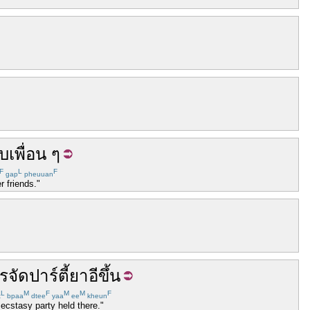
ับ
เพื่อน
ๆ
F
L
F
gap
pheuuan
 friends."
รจัด
ปาร์ตี้
ยาอี
ขึ้น
L
M
F
M
M
F
t
bpaa
dtee
yaa
ee
kheun
ecstasy party held there."