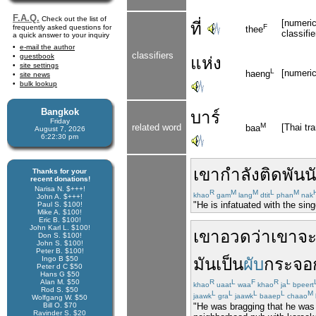
F.A.Q.
Check out the list of
[numeric
ที่
F
frequently asked questions for
thee
classifie
a quick answer to your inquiry
e-mail the author
classifiers
guestbook
แห่ง
site settings
L
[numerica
haeng
site news
bulk lookup
Bangkok
บาร์
Friday
M
related word
[Thai tr
baa
August 7, 2026
6:22:31 pm
เขา
กำลัง
ติดพัน
น
Thanks for your
recent donations!
Narisa N. $+++!
R
M
M
L
M
khao
gam
lang
dtit
phan
nak
John A. $+++!
"He is infatuated with the sin
Paul S. $100!
Mike A. $100!
Eric B. $100!
John Karl L. $100!
เขา
อวด
ว่า
เขา
จ
Don S. $100!
John S. $100!
Peter B. $100!
Ingo B $50
มัน
เป็น
ผับ
กระจอ
Peter d C $50
Hans G $50
Alan M. $50
R
L
F
R
L
khao
uaat
waa
khao
ja
bpeert
Rod S. $50
L
L
L
L
M
jaawk
gra
jaawk
baaep
chaao
Wolfgang W. $50
"He was bragging that he was go
Bill O. $70
Ravinder S. $20