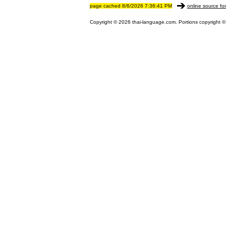
page cached 8/6/2026 7:36:41 PM
online source fo
Copyright © 2026 thai-language.com. Portions copyright © 