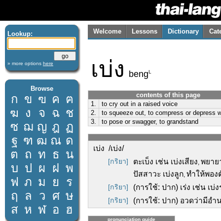
Welcome
Lessons
Dictionary
Cat
Lookup:
เบ่ง
» more options
here
L
beng
Browse
contents of this page
ก
ข
ฃ
ค
ฅ
1.
to cry out in a raised voice
ฆ
ง
จ
ฉ
ช
2.
to squeeze out, to compress or depress w
3.
to pose or swagger, to grandstand
ซ
ฌ
ญ
ฎ
ฏ
ฐ
ฑ
ฒ
ณ
ด
เบ่ง /เบ่ง/
ต
ถ
ท
ธ
น
[กริยา]
ตะเบ็ง เช่น เบ่งเสียง
พยายา
,
บ
ป
ผ
ฝ
พ
ปัสสาวะ เบ่งลูก
ทำให้พองตั
,
ฟ
ภ
ม
ย
ร
[กริยา]
(การใช้: ปาก) เร่ง เช่น เบ่ง
ฤ
ล
ว
ศ
ษ
[กริยา]
(การใช้: ปาก) อวดว่ามีอำ
ส
ห
ฬ
อ
ฮ
pronunciation guide