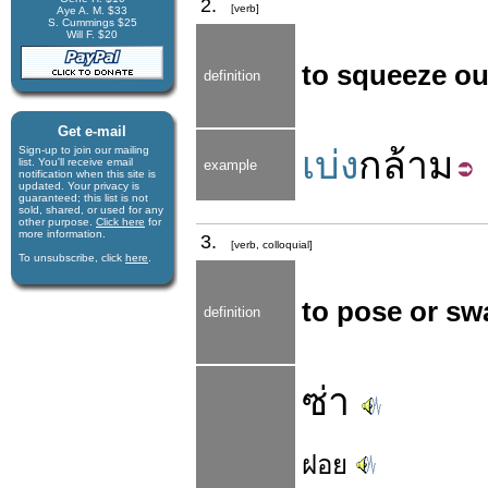
2.
[verb]
Aye A. M. $33
S. Cummings $25
Will F. $20
to squeeze ou
definition
Get e-mail
Sign-up to join our mail­ing
เบ่ง
กล้าม
list. You'll receive e­mail
example
notification when this site is
updated. Your privacy is
guaran­teed; this list is not
sold, shared, or used for any
other purpose.
Click here
for
more infor­mation.
3.
[verb, colloquial]
To unsubscribe, click
here
.
to pose or sw
definition
ซ่า
ฝอย