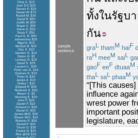
Chris S. $15
Jose D-C $20
Steven P. $20
ทั้ง
ใน
รัฐบ
Daniel W. $75
Rudolf M. $30
David R. $50
Judith W. $50
Roger C. $50
กัน
Steve D. $50
Sean F. $50
Paul G. B. $50
xsinventory $20
Nigel A. $15
L
M
F
sample
gra
tham
hai
d
Michael B. $20
Otto S. $20
sentence
Damien G. $12
H
M
L
ra
mee
sai
ga
Simon G. $5
Lindsay D. $25
David S. $25
F
F
M
gao
ee
dtuaa
Laurent L. $40
Peter van G. $10
L
L
M
Graham S. $10
tha
sa
phaa
y
Peter N. $30
James A. $10
"[This causes] 
Dmitry I. $10
Edward R. $50
Roderick S. $30
influence again
Mason S. $5
Henning E. $20
John F. $20
wrest power fr
Daniel F. $10
Armand H. $20
important posi
Daniel S. $20
James McD. $20
Shane McC. $10
legislature, ea
Roberto P. $50
Derrell P. $20
Trevor O. $30
Patrick H. $25
Rick @SS $15
Gene H. $10