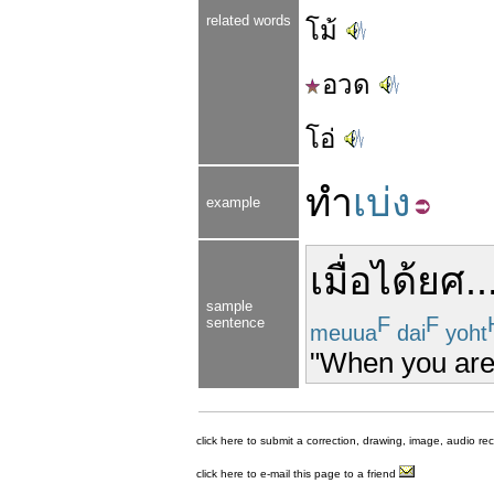
related words
โม้
อวด
โอ่
ทำ
เบ่ง
example
เมื่อ
ได้
ยศ
..
sample
F
F
sentence
meuua
dai
yoht
"When you are 
click here to submit a correction, drawing, image, audio re
click here to e-mail this page to a friend