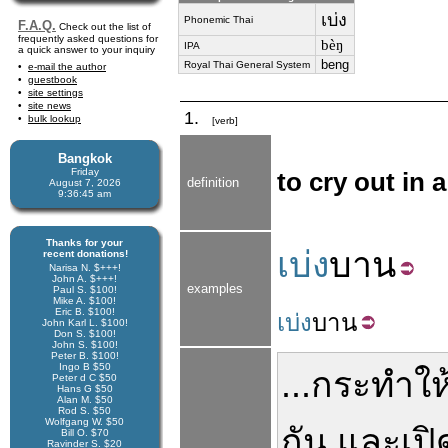
เบ่ง
Phonemic Thai
F.A.Q.
Check out the list of
frequently asked questions for
bèŋ
IPA
a quick answer to your inquiry
beng
Royal Thai General System
e-mail the author
guestbook
site settings
site news
1.
bulk lookup
[verb]
Bangkok
Friday
to cry out in 
definition
August 7, 2026
9:36:45 am
Thanks for your
เบ่ง
บาน
recent donations!
Narisa N. $+++!
John A. $+++!
examples
Paul S. $100!
Mike A. $100!
Eric B. $100!
เบ่ง
บาน
John Karl L. $100!
Don S. $100!
John S. $100!
Peter B. $100!
Ingo B $50
...
กระทำ
ให
Peter d C $50
Hans G $50
Alan M. $50
Rod S. $50
Wolfgang W. $50
กัน
และ
เปิ
Bill O. $70
Ravinder S. $20