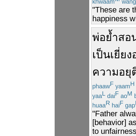
khwaam
wang
"These are t
happiness wh
พ่อ
ย้ำ
สอ
เป็นเยี่ยง
ความอยุ
F
H
phaaw
yaam
L
F
M
yaa
dai
ao
R
F
huaa
hai
gap
"Father alwa
[behavior] a
to unfairness