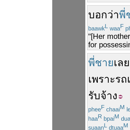
บอกว่า
พี
L
F
baawk
waa
p
"[Her mother
for possess
พี่ชาย
เลย
เพราะ
รถเ
รับจ้าง
F
M
phee
chaai
l
R
M
haa
bpai
dua
L
M
suaan
dtuaa