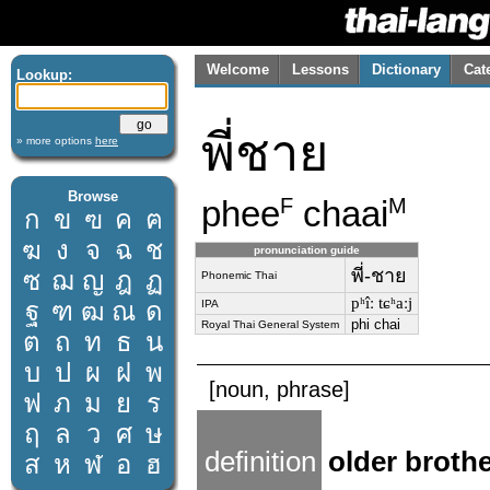
Welcome
Lessons
Dictionary
Cat
Lookup:
พี่ชาย
» more options
here
Browse
phee
chaai
F
M
ก
ข
ฃ
ค
ฅ
ฆ
ง
จ
ฉ
ช
pronunciation guide
พี่-ชาย
ซ
ฌ
ญ
ฎ
ฏ
Phonemic Thai
pʰîː tɕʰaːj
ฐ
ฑ
ฒ
ณ
ด
IPA
phi chai
Royal Thai General System
ต
ถ
ท
ธ
น
บ
ป
ผ
ฝ
พ
[noun, phrase]
ฟ
ภ
ม
ย
ร
ฤ
ล
ว
ศ
ษ
definition
older broth
ส
ห
ฬ
อ
ฮ