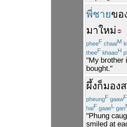
พี่ชาย
ขอ
มา
ใหม่
F
M
phee
chaai
k
F
H
thee
khaao
p
"My brother i
bought."
ผึ้ง
ก็
มอง
ส
F
F
pheung
gaaw
F
L
hai
gaae
gan
"Phung caugh
smiled at ea