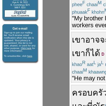
F
M
Aye A. M. $33
phee
chaai
c
S. Cummings $25
Will F. $20
F
phuaak
khohn
"My brother 
workers ever
Get e-mail
Sign-up to join our mail­ing
list. You'll receive e­mail
เขา
อาจ
จ
notification when this site is
updated. Your privacy is
guaran­teed; this list is not
sold, shared, or used for any
other purpose.
Click here
for
เขา
ก็ได้
more infor­mation.
To unsubscribe, click
here
.
R
L
L
khao
aat
ja
M
chaai
khaawn
"He may not 
ครอบครั