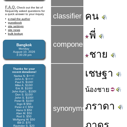
F.A.Q.
Check out the list of
frequently asked questions for
คน
classifier
a quick answer to your inquiry
e-mail the author
guestbook
site settings
site news
พี่
bulk lookup
components
Bangkok
Monday
ชาย
August 10, 2026
3:30:30 pm
Thanks for your
เชษฐา
recent donations!
Narisa N. $+++!
John A. $+++!
Paul S. $100!
Mike A. $100!
น้อง
ชาย
Eric B. $100!
John Karl L. $100!
Don S. $100!
John S. $100!
Peter B. $100!
ภราดา
Ingo B $50
synonyms
Peter d C $50
Hans G $50
Alan M. $50
Rod S. $50
Wolfgang W. $50
ภาดร
Bill O. $70
Ravinder S. $20