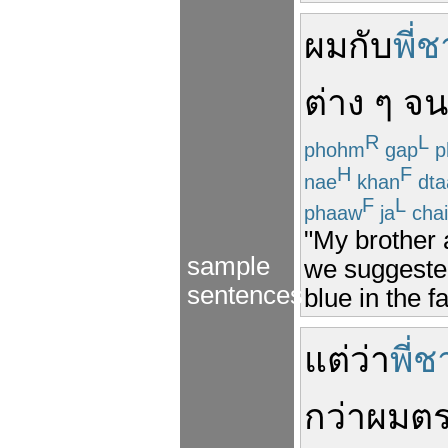
ผม
กับ
พี่
ต่าง ๆ
จน
R
L
phohm
gap
p
H
F
nae
khan
dta
F
L
phaaw
ja
chai
"My brother 
sample
we suggested
sentences
blue in the f
แต่ว่า
พี่
กว่า
ผม
ตร