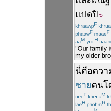
และ
พี่
ณัฐ
แปด
ปี
F
khraawp
khrua
F
F
phaaw
maae
M
H
aa
yoo
haan
"Our family 
my older bro
นี่
คือ
ควา
ชาย
คน
โ
F
M
nee
kheuu
k
H
R
lae
phohm
th
M