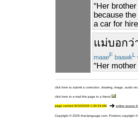
"Her brother
because the 
a car for hire
แม่
บอกว่
F
L
maae
baawk
"Her mother 
click here to submit a correction, drawing, image, audio re
click here to e-mail this page to a friend
page cached 8/10/2026 1:30:24 AM
online source f
Copyright © 2026 thai-language.com. Portions copyright © 