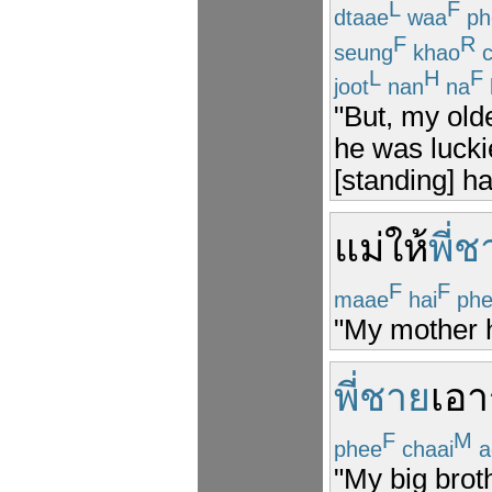
L
F
dtaae
waa
ph
F
R
seung
khao
c
L
H
F
joot
nan
na
"But, my old
he was lucki
[standing] ha
แม่
ให้
พี่
F
F
maae
hai
phe
"My mother h
พี่ชาย
เอา
F
M
phee
chaai
a
"My big broth