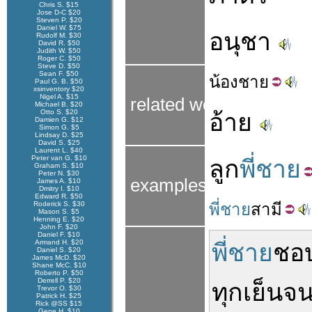
Chris S. $15
Jose D-C $20
Steven P. $20
Daniel W. $75
อนุชา
Rudolf M. $30
David R. $50
Judith W. $50
Roger C. $50
Steve D. $50
Sean F. $50
น้อง
ชาย
Paul G. B. $50
xsinventory $20
Nigel A. $15
related words
Michael B. $20
Otto S. $20
อ้าย
Damien G. $12
Simon G. $5
Lindsay D. $25
David S. $25
Laurent L. $40
Peter van G. $10
ลูก
พี่ชาย
Graham S. $10
Peter N. $30
examples
James A. $10
Dmitry I. $10
Edward R. $50
Roderick S. $30
พี่ชาย
สามี
Mason S. $5
Henning E. $20
John F. $20
Daniel F. $10
Armand H. $20
พี่ชาย
ชอ
Daniel S. $20
James McD. $20
Shane McC. $10
Roberto P. $50
Derrell P. $20
ทุก
เย็น
จ
Trevor O. $30
Patrick H. $25
Rick @SS $15
Gene H. $10