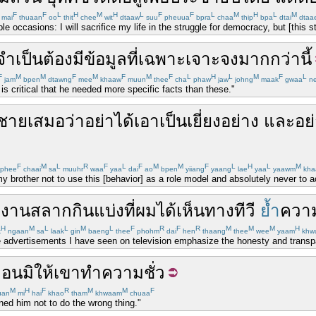
F
F
L
H
M
H
L
F
F
L
M
H
L
M
mai
thuaan
oo
thit
chee
wit
dtaaw
suu
pheuua
bpra
chaa
thip
bpa
dtai
dtaa
le occasions: I will sacrifice my life in the struggle for democracy, but [this 
จำเป็นต้อง
มี
ข้อมูล
ที่
เฉพาะ
เจาะจง
มากกว่า
นี้
F
M
M
F
M
F
M
F
L
H
L
M
F
L
jam
bpen
dtawng
mee
khaaw
muun
thee
cha
phaw
jaw
johng
maak
gwaa
n
 is critical that he needed more specific facts than these."
่ชาย
เสมอ
ว่า
อย่า
ได้
เอา
เป็นเยี่ยงอย่าง
และ
อย
F
M
L
R
F
L
F
M
M
F
L
H
L
M
phee
chaai
sa
muuhr
waa
yaa
dai
ao
bpen
yiiang
yaang
lae
yaa
yaawm
kha
 brother not to use this [behavior] as a role model and absolutely never to a
กงานสลากกินแบ่ง
ที่
ผม
ได้
เห็น
ทาง
ทีวี
ย้ำ
ความ
H
M
L
L
M
L
F
R
F
R
M
M
M
H
k
ngaan
sa
laak
gin
baeng
thee
phohm
dai
hen
thaang
thee
wee
yaam
khw
 advertisements I have seen on television emphasize the honesty and transpa
ือน
มิ
ให้
เขา
ทำ
ความชั่ว
M
H
F
R
M
M
F
uan
mi
hai
khao
tham
khwaam
chuaa
ed him not to do the wrong thing."