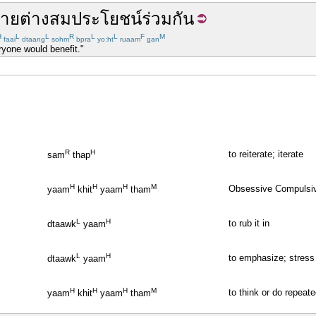
่าย
ต่าง
สมประโยชน์
ร่วมกัน
H
L
L
R
L
L
F
M
faai
dtaang
sohm
bpra
yo:ht
ruaam
gan
ryone would benefit."
R
H
to reiterate; iterate
sam
thap
H
H
H
M
Obsessive Compulsive
yaam
khit
yaam
tham
L
H
to rub it in
dtaawk
yaam
L
H
to emphasize; stress
dtaawk
yaam
H
H
H
M
to think or do repeat
yaam
khit
yaam
tham