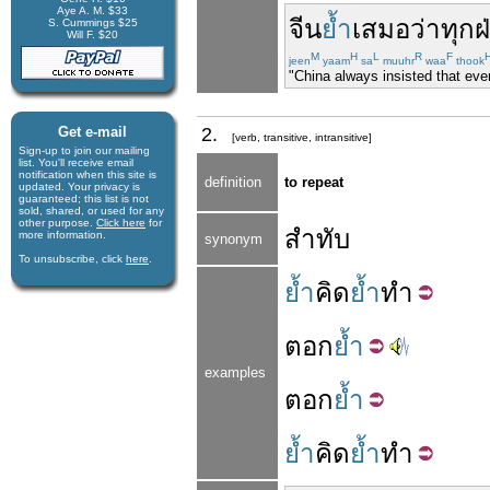
Aye A. M. $33
จีน
ย้ำ
เสมอ
ว่า
ทุก
ฝ
S. Cummings $25
Will F. $20
M
H
L
R
F
jeen
yaam
sa
muuhr
waa
thook
"China always insisted that eve
Get e-mail
2.
[verb, transitive, intransitive]
Sign-up to join our mail­ing
list. You'll receive e­mail
notification when this site is
definition
to repeat
updated. Your privacy is
guaran­teed; this list is not
sold, shared, or used for any
other purpose.
Click here
for
สำทับ
more infor­mation.
synonym
To unsubscribe, click
here
.
ย้ำ
คิด
ย้ำ
ทำ
ตอก
ย้ำ
examples
ตอก
ย้ำ
ย้ำ
คิด
ย้ำ
ทำ