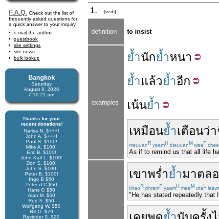
1.
F.A.Q.
[verb]
Check out the list of
frequently asked questions for
a quick answer to your inquiry
definition
to insist
e-mail the author
guestbook
site settings
site news
ย้ำ
นัก
ย้ำ
หนา
bulk lookup
Bangkok
ย้ำ
แล้ว
ย้ำ
อีก
Saturday
August 8, 2026
7:10:22 pm
เน้น
ย้ำ
examples
Thanks for your
recent donations!
เหมือน
ย้ำ
เตือน
ว่า
Narisa N. $+++!
John A. $+++!
Paul S. $100!
R
H
M
F
meuuan
yaam
dteuuan
waa
chee
Mike A. $100!
As if to remind us that all life 
Eric B. $100!
John Karl L. $100!
Don S. $100!
John S. $100!
เขา
พร่ำ
ย้ำ
มา
ตล
Peter B. $100!
Ingo B $50
Peter d C $50
R
F
H
M
L
khao
phram
yaam
maa
dta
laaw
Hans G $50
"He has stated repeatedly that he
Alan M. $50
Rod S. $50
Wolfgang W. $50
Bill O. $70
เคย
พูด
ย้ำ
นับครั้ง
Ravinder S. $20