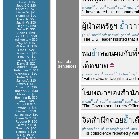
Chris S. $15
Jose D-C $20
M
F
H
H
H
kheeuy
phuut
yaam
nap
khrang
Steven P. $20
"I have stated this on innumerab
Daniel W. $75
Rudolf M. $30
David R. $50
Judith W. $50
ผู้นำ
สหรัฐฯ
ย้ำ
ว่า
Roger C. $50
Steve D. $50
Sean F. $50
F
M
L
L
H
H
phuu
nam
sa
ha
rat
yaam
waa
Paul G. B. $50
"The U.S. leader insisted that it
xsinventory $20
Nigel A. $15
Michael B. $20
Otto S. $20
พ่อ
ย้ำ
สอน
ผม
กับ
พี
Damien G. $12
Simon G. $5
Lindsay D. $25
sample
เด็ดขาด
David S. $25
sentences
Laurent L. $40
Peter van G. $10
F
H
R
R
L
Graham S. $10
phaaw
yaam
saawn
phohm
gap
Peter N. $30
"Father always taught me and my
James A. $10
Dmitry I. $10
Edward R. $50
โฆษณา
ของ
สำนั
Roderick S. $30
Mason S. $5
Henning E. $20
F
L
M
R
R
John F. $20
kho:ht
sa
naa
khaawng
sam
na
Daniel F. $10
"The Government Lottery Office
Armand H. $20
Daniel S. $20
James McD. $20
จิตสำนึก
คอย
ย้ำ
เต
Shane McC. $10
Roberto P. $50
Derrell P. $20
L
R
H
M
H
Trevor O. $30
jit
sam
neuk
khaawy
yaam
dteu
Patrick H. $25
"His conscience repeatedly warn
Rick @SS $15
Gene H. $10