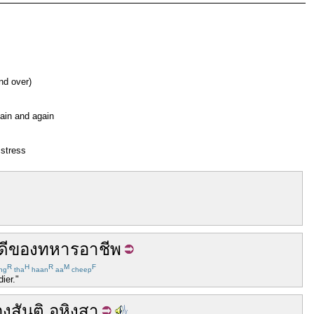
nd over)
gain and again
 stress
ดี
ของ
ทหาร
อาชีพ
R
H
R
M
F
ng
tha
haan
aa
cheep
ier."
อง
สันติ
อหิงสา