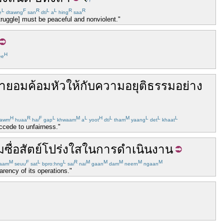
L
F
R
L
L
R
R
e
dtawng
san
dti
a
hing
saa
struggle] must be peaceful and nonviolent."
H
ee
่า
ยอม
ค้อมหัว
ให้
กับ
ความอยุติธรรม
อย่าง
H
R
F
L
M
L
H
L
M
L
L
L
awm
huaa
hai
gap
khwaam
a
yoot
dti
tham
yaang
det
khaat
ccede to unfairness."
ซื่อสัตย์
โปร่งใส
ใน
การดำเนิน
งาน
M
F
L
L
R
M
M
M
M
M
aam
seuu
sat
bpro:hng
sai
nai
gaan
dam
neern
ngaan
rency of its operations."