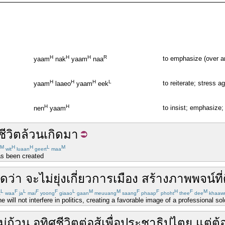
H
H
H
R
to emphasize (over a
yaam
nak
yaam
naa
H
H
H
L
to reiterate; stress a
yaam
laaeo
yaam
eek
H
H
to insist; emphasize;
nen
yaam
ชีวิต
ล้วน
เกิด
มา
M
H
H
L
M
wit
luaan
geert
maa
has been created
อด
ว่า
จะ
ไม่
ยุ่ง
เกี่ยว
การเมือง
สร้าง
ภาพพจน์
ที่
L
F
L
F
F
L
M
M
F
F
H
F
M
t
waa
ja
mai
yoong
giaao
gaan
meuuang
saang
phaap
phoht
thee
dee
khaaw
 will not interfere in politics, creating a favorable image of a professional sold
ไม่ถ้วน
อุทิศชีวิต
ต่อสู้
เพื่อ
ประชาธิปไตย
แต่
ต้