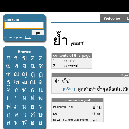
Welcome
L
Lookup:
ย้ำ
» more options
here
H
yaam
Browse
contents of this page
ก
ข
ฃ
ค
ฅ
1.
to insist
ฆ
ง
จ
ฉ
ช
2.
to repeat
ซ
ฌ
ญ
ฎ
ฏ
Royal 
ฐ
ฑ
ฒ
ณ
ด
ย้ำ /ย้ำ/
ต
ถ
ท
ธ
น
[กริยา]
พูดหรือทำซ้ำๆ
เพื่อเน้นให
(
บ
ป
ผ
ฝ
พ
pronunciation guide
ฟ
ภ
ม
ย
ร
ย้าม
Phonemic Thai
ฤ
ล
ว
ศ
ษ
jáːm
IPA
yam
Royal Thai General System
ส
ห
ฬ
อ
ฮ